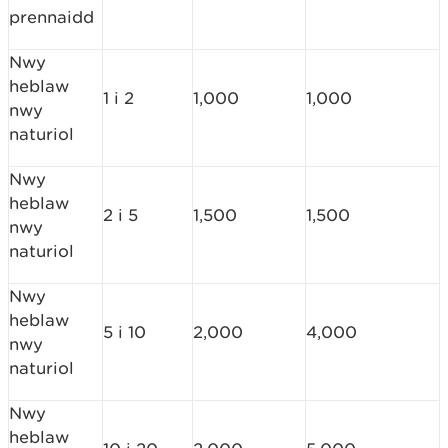
prennaidd
Nwy
heblaw
1 i 2
1,000
1,000
nwy
naturiol
Nwy
heblaw
2 i 5
1,500
1,500
nwy
naturiol
Nwy
heblaw
5 i 10
2,000
4,000
nwy
naturiol
Nwy
heblaw