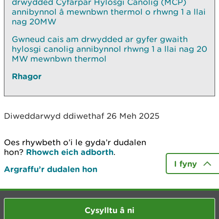
drwydded Cyfarpar Hylosgi Canolig (MCP)
annibynnol â mewnbwn thermol o rhwng 1 a llai
nag 20MW
Gwneud cais am drwydded ar gyfer gwaith
hylosgi canolig annibynnol rhwng 1 a llai nag 20
MW mewnbwn thermol
Rhagor
Diweddarwyd ddiwethaf 26 Meh 2025
Oes rhywbeth o’i le gyda’r dudalen
hon?
Rhowch eich adborth
.
I fyny
Argraffu’r dudalen hon
Cysylltu â ni