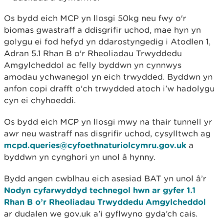
Os bydd eich MCP yn llosgi 50kg neu fwy o'r
biomas gwastraff a ddisgrifir uchod, mae hyn yn
golygu ei fod hefyd yn ddarostyngedig i Atodlen 1,
Adran 5.1 Rhan B o'r Rheoliadau Trwyddedu
Amgylcheddol ac felly byddwn yn cynnwys
amodau ychwanegol yn eich trwydded. Byddwn yn
anfon copi drafft o'ch trwydded atoch i'w hadolygu
cyn ei chyhoeddi.
Os bydd eich MCP yn llosgi mwy na thair tunnell yr
awr neu wastraff nas disgrifir uchod, cysylltwch ag
mcpd.queries@cyfoethnaturiolcymru.gov.uk
a
byddwn yn cynghori yn unol â hynny.
Bydd angen cwblhau eich asesiad BAT yn unol â’r
Nodyn cyfarwyddyd technegol hwn ar gyfer 1.1
Rhan B o’r Rheoliadau Trwyddedu Amgylcheddol
ar dudalen we gov.uk a’i gyflwyno gyda’ch cais.