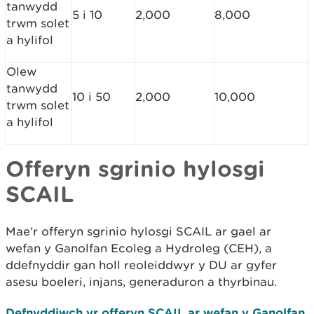
tanwydd
5 i 10
2,000
8,000
trwm solet
a hylifol
Olew
tanwydd
10 i 50
2,000
10,000
trwm solet
a hylifol
Offeryn sgrinio hylosgi
SCAIL
Mae’r offeryn sgrinio hylosgi SCAIL ar gael ar
wefan y Ganolfan Ecoleg a Hydroleg (CEH), a
ddefnyddir gan holl reoleiddwyr y DU ar gyfer
asesu boeleri, injans, generaduron a thyrbinau.
Defnyddiwch yr offeryn SCAIL ar wefan y Ganolfan