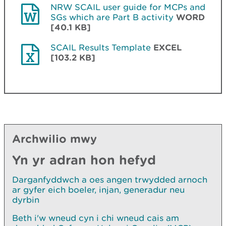
NRW SCAIL user guide for MCPs and
SGs which are Part B activity
WORD
[40.1 KB]
SCAIL Results Template
EXCEL
[103.2 KB]
Archwilio mwy
Yn yr adran hon hefyd
Darganfyddwch a oes angen trwydded arnoch
ar gyfer eich boeler, injan, generadur neu
dyrbin
Beth i'w wneud cyn i chi wneud cais am