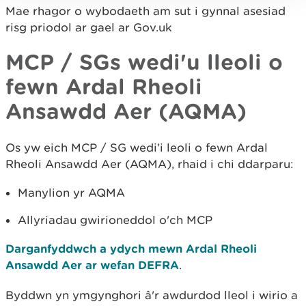
Mae rhagor o wybodaeth am sut i gynnal asesiad
risg priodol ar gael ar Gov.uk
MCP / SGs wedi'u lleoli o
fewn Ardal Rheoli
Ansawdd Aer (AQMA)
Os yw eich MCP / SG wedi’i leoli o fewn Ardal
Rheoli Ansawdd Aer (AQMA), rhaid i chi ddarparu:
Manylion yr AQMA
Allyriadau gwirioneddol o'ch MCP
Darganfyddwch a ydych mewn Ardal Rheoli
Ansawdd Aer ar wefan DEFRA
.
Byddwn yn ymgynghori â'r awdurdod lleol i wirio a