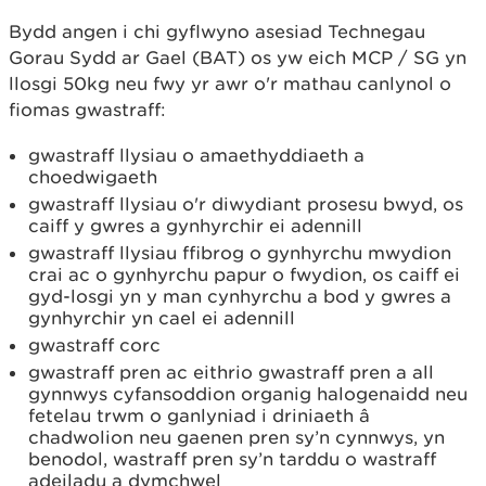
Bydd angen i chi gyflwyno asesiad Technegau
Gorau Sydd ar Gael (BAT) os yw eich MCP / SG yn
llosgi 50kg neu fwy yr awr o'r mathau canlynol o
fiomas gwastraff:
gwastraff llysiau o amaethyddiaeth a
choedwigaeth
gwastraff llysiau o'r diwydiant prosesu bwyd, os
caiff y gwres a gynhyrchir ei adennill
gwastraff llysiau ffibrog o gynhyrchu mwydion
crai ac o gynhyrchu papur o fwydion, os caiff ei
gyd-losgi yn y man cynhyrchu a bod y gwres a
gynhyrchir yn cael ei adennill
gwastraff corc
gwastraff pren ac eithrio gwastraff pren a all
gynnwys cyfansoddion organig halogenaidd neu
fetelau trwm o ganlyniad i driniaeth â
chadwolion neu gaenen pren sy’n cynnwys, yn
benodol, wastraff pren sy’n tarddu o wastraff
adeiladu a dymchwel