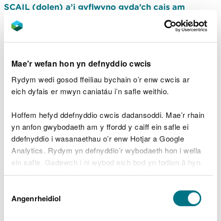
SCAIL (dolen) a’i gyflwyno gyda’ch cais am
drwydded.
Os bydd eich MCP yn cael ei ‘sgrinio i mewn’ gan yr
offeryn sgrinio hylosgi SCAIL, bydd angen i chi
Mae'r wefan hon yn defnyddio cwcis
gynnal asesiad modelu ansawdd aer safle-benodol
sy'n asesu'r risgiau i iechyd dynol a chynefinoedd
Rydym wedi gosod ffeiliau bychain o’r enw cwcis ar
gwarchodedig sy'n agos at eich MCP / SG a
eich dyfais er mwyn caniatáu i’n safle weithio.
chyflwyno hwnnw gyda'ch trwydded cais.
Hoffem hefyd ddefnyddio cwcis dadansoddi. Mae’r rhain
Mae asesiadau modelu ansawdd aer yn gofyn am
yn anfon gwybodaeth am y ffordd y caiff ein safle ei
wybodaeth arbenigol felly bydd angen i chi
ddefnyddio i wasanaethau o’r enw Hotjar a Google
ddefnyddio ymgynghorydd amgylcheddol i wneud
Analytics. Rydym yn defnyddio’r wybodaeth hon i wella
hyn ar eich rhan. Gall hyn gymryd ychydig
ein safle. Gadewch i ni wybod eich bod yn fodlon â hyn.
wythnosau i'w gwblhau, felly efallai y byddwch am
Byddwn yn defnyddio cwci i gadw eich dewis.
wneud hynny cyn gwneud eich cais.
Dewis
Gellir
darllen mwy am ein cwcis
cyn i chi ddewis.
Angenrheidiol
Caniatâd
Gallwch ddod o hyd i ymgynghorydd drwy chwilio
am “ymgynghorydd modelu ansawdd aer”.