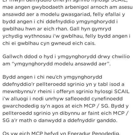
mae angen gwybodaeth arbenigol arnoch am asesu
ansawdd aer a modelu gwasgariad, felly efallai y
bydd angen i chi ddefnyddio ymgynghorydd i
gwblhau hwn ar eich rhan. Gall hyn gymryd
ychydig wythnosau i'w gwblhau, felly bydd angen i
chi ei gwblhau cyn gwneud eich cais.
Gallwch ddod o hyd i ymgynghorydd drwy chwilio
am “ymgynghorydd modelu ansawdd aer”.
Bydd angen i chi neu’ch ymgynghorydd
ddefnyddio’r pellteroedd sgrinio yn y tabl isod a
mewnbynnu’r rheini i offeryn sgrinio hylosgi SCAIL
i’w alluogi i nodi unrhyw safleoedd cynefinoedd
gwarchodedig sy’n agos at eich MCP / SG. Bydd y
pellteroedd sgrinio yn dibynnu ar faint eich MCP /
SG a’r math o danwydd a ddefnyddir ganddo.
Os yw eich MCP hefyd yn Eneradur Penodedig,