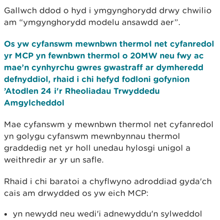
Gallwch ddod o hyd i ymgynghorydd drwy chwilio
am “ymgynghorydd modelu ansawdd aer”.
Os yw cyfanswm mewnbwn thermol net cyfanredol
yr MCP yn fewnbwn thermol o 20MW neu fwy ac
mae’n cynhyrchu gwres gwastraff ar dymheredd
defnyddiol, rhaid i chi hefyd fodloni gofynion
’Atodlen 24 i'r Rheoliadau Trwyddedu
Amgylcheddol
Mae cyfanswm y mewnbwn thermol net cyfanredol
yn golygu cyfanswm mewnbynnau thermol
graddedig net yr holl unedau hylosgi unigol a
weithredir ar yr un safle.
Rhaid i chi baratoi a chyflwyno adroddiad gyda'ch
cais am drwydded os yw eich MCP:
yn newydd neu wedi'i adnewyddu'n sylweddol