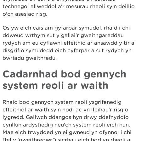
technegol allweddol a'r mesurau rheoli sy'n deillio
o'ch asesiad risg.
Os yw eich cais am gyfarpar symudol, rhaid i chi
ddweud wrthym sut y gallai'r gweithgareddau
rydych am eu cyflawni effeithio ar ansawdd y tir a
disgrifio symudedd eich cyfarpar a sut rydych yn
bwriadu gweithredu.
Cadarnhad bod gennych
system reoli ar waith
Rhaid bod gennych system reoli ysgrifenedig
effeithiol ar waith sy'n nodi ac yn lleihau'r risg o
lygredd. Gallwch ddangos hyn drwy ddefnyddio
cynllun ardystiedig neu'ch system reoli eich hun.
Mae eich trwydded yn ei gwneud yn ofynnol i chi
(fel y ‘gweithredwr’) sicrhau eich bod yn rheoli a