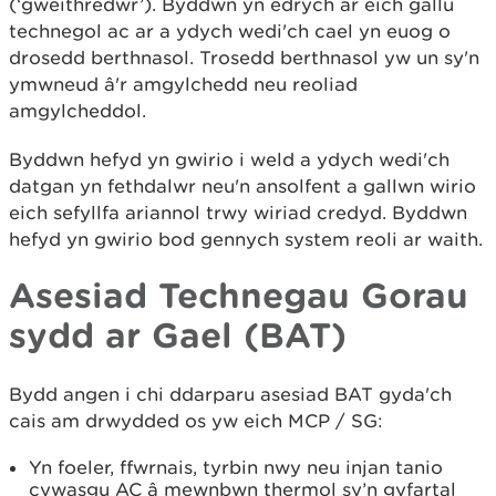
(‘gweithredwr’). Byddwn yn edrych ar eich gallu
technegol ac ar a ydych wedi'ch cael yn euog o
drosedd berthnasol. Trosedd berthnasol yw un sy'n
ymwneud â'r amgylchedd neu reoliad
amgylcheddol.
Byddwn hefyd yn gwirio i weld a ydych wedi'ch
datgan yn fethdalwr neu'n ansolfent a gallwn wirio
eich sefyllfa ariannol trwy wiriad credyd. Byddwn
hefyd yn gwirio bod gennych system reoli ar waith.
Asesiad Technegau Gorau
sydd ar Gael (BAT)
Bydd angen i chi ddarparu asesiad BAT gyda'ch
cais am drwydded os yw eich MCP / SG:
Yn foeler, ffwrnais, tyrbin nwy neu injan tanio
cywasgu AC â mewnbwn thermol sy’n gyfartal