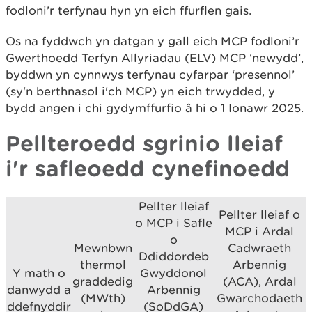
fodloni’r terfynau hyn yn eich ffurflen gais.
Os na fyddwch yn datgan y gall eich MCP fodloni’r
Gwerthoedd Terfyn Allyriadau (ELV) MCP ‘newydd’,
byddwn yn cynnwys terfynau cyfarpar ‘presennol’
(sy'n berthnasol i'ch MCP) yn eich trwydded, y
bydd angen i chi gydymffurfio â hi o 1 Ionawr 2025.
Pellteroedd sgrinio lleiaf
i'r safleoedd cynefinoedd
Pellter lleiaf
Pellter lleiaf o
o MCP i Safle
MCP i Ardal
o
Mewnbwn
Cadwraeth
Ddiddordeb
thermol
Arbennig
Y math o
Gwyddonol
graddedig
(ACA), Ardal
danwydd a
Arbennig
(MWth)
Gwarchodaeth
ddefnyddir
(SoDdGA)