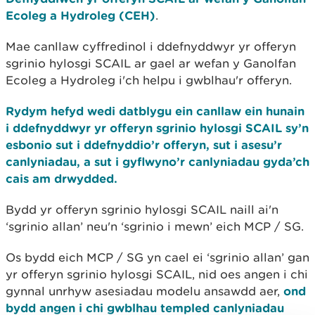
Ecoleg a Hydroleg (CEH)
.
Mae canllaw cyffredinol i ddefnyddwyr yr offeryn
sgrinio hylosgi SCAIL ar gael ar wefan y Ganolfan
Ecoleg a Hydroleg i'ch helpu i gwblhau'r offeryn.
Rydym hefyd wedi datblygu ein canllaw ein hunain
i ddefnyddwyr yr offeryn sgrinio hylosgi SCAIL sy’n
esbonio sut i ddefnyddio’r offeryn, sut i asesu’r
canlyniadau, a sut i gyflwyno’r canlyniadau gyda’ch
cais am drwydded.
Bydd yr offeryn sgrinio hylosgi SCAIL naill ai'n
‘sgrinio allan’ neu'n ‘sgrinio i mewn’ eich MCP / SG.
Os bydd eich MCP / SG yn cael ei ‘sgrinio allan’ gan
yr offeryn sgrinio hylosgi SCAIL, nid oes angen i chi
gynnal unrhyw asesiadau modelu ansawdd aer,
ond
bydd angen i chi gwblhau templed canlyniadau