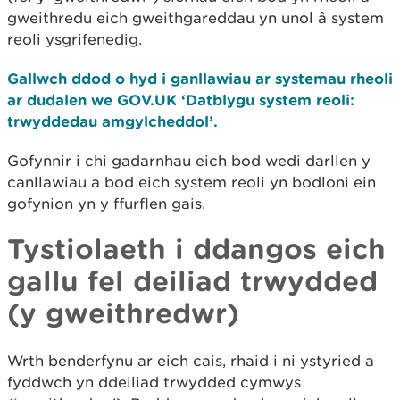
gweithredu eich gweithgareddau yn unol â system
reoli ysgrifenedig.
Gallwch ddod o hyd i ganllawiau ar systemau rheoli
ar dudalen we GOV.UK ‘Datblygu system reoli:
trwyddedau amgylcheddol’.
Gofynnir i chi gadarnhau eich bod wedi darllen y
canllawiau a bod eich system reoli yn bodloni ein
gofynion yn y ffurflen gais.
Tystiolaeth i ddangos eich
gallu fel deiliad trwydded
(y gweithredwr)
Wrth benderfynu ar eich cais, rhaid i ni ystyried a
fyddwch yn ddeiliad trwydded cymwys