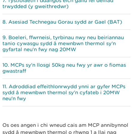
Tystiolaeth i ddangos eich gallu fel deiliad
trwydded (y gweithredwr)
Asesiad Technegau Gorau sydd ar Gael (BAT)
Boeleri, ffwrneisi, tyrbinau nwy neu beiriannau
tanio cywasgu sydd â mewnbwn thermol sy'n
gyfartal neu'n fwy nag 20MW
MCPs sy'n llosgi 50kg neu fwy yr awr o fiomas
gwastraff
Adroddiad effeithlonrwydd ynni ar gyfer MCPs
sydd â mewnbwn thermol sy'n cyfateb i 20MW
neu'n fwy
Os oes angen i chi wneud cais am MCP annibynnol
sydd â mewnbwn thermol o rhwng 1 a llai nag