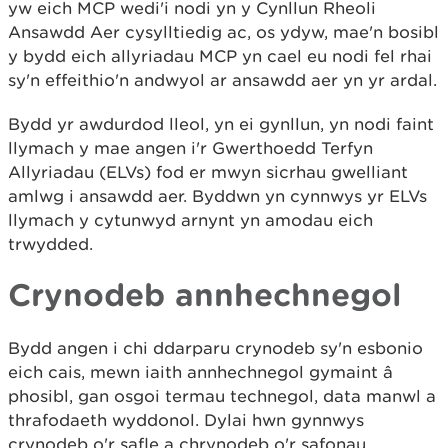
yw eich MCP wedi'i nodi yn y Cynllun Rheoli
Ansawdd Aer cysylltiedig ac, os ydyw, mae'n bosibl
y bydd eich allyriadau MCP yn cael eu nodi fel rhai
sy'n effeithio'n andwyol ar ansawdd aer yn yr ardal.
Bydd yr awdurdod lleol, yn ei gynllun, yn nodi faint
llymach y mae angen i'r Gwerthoedd Terfyn
Allyriadau (ELVs) fod er mwyn sicrhau gwelliant
amlwg i ansawdd aer. Byddwn yn cynnwys yr ELVs
llymach y cytunwyd arnynt yn amodau eich
trwydded.
Crynodeb annhechnegol
Bydd angen i chi ddarparu crynodeb sy'n esbonio
eich cais, mewn iaith annhechnegol gymaint â
phosibl, gan osgoi termau technegol, data manwl a
thrafodaeth wyddonol. Dylai hwn gynnwys
crynodeb o'r safle a chrynodeb o'r safonau