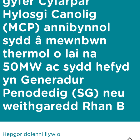
gyfer Cyfarpar
Hylosgi Canolig
(MCP) annibynnol
sydd â mewnbwn
thermol o lai na
50MW ac sydd hefyd
yn Generadur
Penodedig (SG) neu
weithgaredd Rhan B
Hepgor dolenni llywio