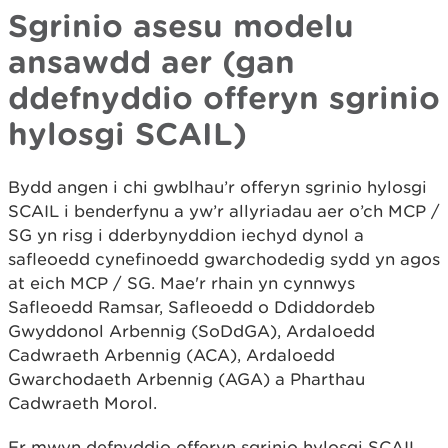
Sgrinio asesu modelu
ansawdd aer (gan
ddefnyddio offeryn sgrinio
hylosgi SCAIL)
Bydd angen i chi gwblhau’r offeryn sgrinio hylosgi
SCAIL i benderfynu a yw’r allyriadau aer o’ch MCP /
SG yn risg i dderbynyddion iechyd dynol a
safleoedd cynefinoedd gwarchodedig sydd yn agos
at eich MCP / SG. Mae'r rhain yn cynnwys
Safleoedd Ramsar, Safleoedd o Ddiddordeb
Gwyddonol Arbennig (SoDdGA), Ardaloedd
Cadwraeth Arbennig (ACA), Ardaloedd
Gwarchodaeth Arbennig (AGA) a Pharthau
Cadwraeth Morol.
Er mwyn defnyddio offeryn sgrinio hylosgi SCAIL,