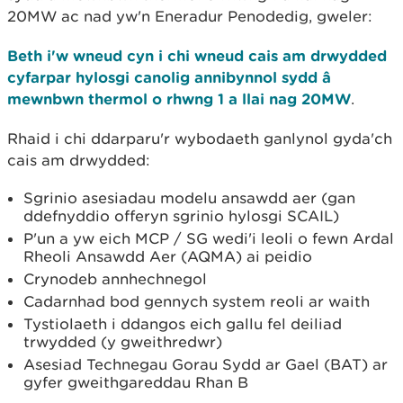
20MW ac nad yw'n Eneradur Penodedig, gweler:
Beth i'w wneud cyn i chi wneud cais am drwydded
cyfarpar hylosgi canolig annibynnol sydd â
mewnbwn thermol o rhwng 1 a llai nag 20MW
.
Rhaid i chi ddarparu'r wybodaeth ganlynol gyda'ch
cais am drwydded:
Sgrinio asesiadau modelu ansawdd aer (gan
ddefnyddio offeryn sgrinio hylosgi SCAIL)
P'un a yw eich MCP / SG wedi'i leoli o fewn Ardal
Rheoli Ansawdd Aer (AQMA) ai peidio
Crynodeb annhechnegol
Cadarnhad bod gennych system reoli ar waith
Tystiolaeth i ddangos eich gallu fel deiliad
trwydded (y gweithredwr)
Asesiad Technegau Gorau Sydd ar Gael (BAT) ar
gyfer gweithgareddau Rhan B