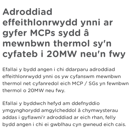
Adroddiad
effeithlonrwydd ynni ar
gyfer MCPs sydd â
mewnbwn thermol sy'n
cyfateb i 20MW neu'n fwy
Efallai y bydd angen i chi ddarparu adroddiad
effeithlonrwydd ynni os yw cyfanswm mewnbwn
thermol net cyfanredol eich MCP / SGs yn fewnbwn
thermol o 20MW neu fwy.
Efallai y byddwch hefyd am ddefnyddio
ymgynghorydd amgylcheddol â chymwysterau
addas i gyflawni'r adroddiad ar eich rhan, felly
bydd angen i chi ei gwblhau cyn gwneud eich cais.