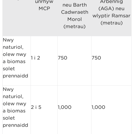
unrhyw
Arbennig
neu Barth
MCP
(AGA) neu
Cadwraeth
wlyptir Ramsar
Morol
(metrau)
(metrau)
Nwy
naturiol,
olew nwy
1 i 2
750
750
a biomas
solet
prennaidd
Nwy
naturiol,
olew nwy
2 i 5
1,000
1,000
a biomas
solet
prennaidd