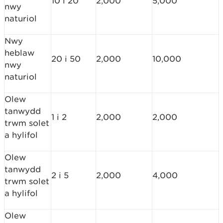
10 i 20
2,000
5,000
nwy
naturiol
Nwy
heblaw
20 i 50
2,000
10,000
nwy
naturiol
Olew
tanwydd
1 i 2
2,000
2,000
trwm solet
a hylifol
Olew
tanwydd
2 i 5
2,000
4,000
trwm solet
a hylifol
Olew