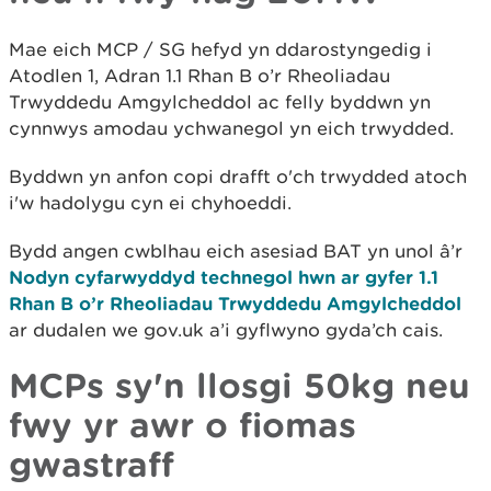
Mae eich MCP / SG hefyd yn ddarostyngedig i
Atodlen 1, Adran 1.1 Rhan B o’r Rheoliadau
Trwyddedu Amgylcheddol ac felly byddwn yn
cynnwys amodau ychwanegol yn eich trwydded.
Byddwn yn anfon copi drafft o'ch trwydded atoch
i'w hadolygu cyn ei chyhoeddi.
Bydd angen cwblhau eich asesiad BAT yn unol â’r
Nodyn cyfarwyddyd technegol hwn ar gyfer 1.1
Rhan B o’r Rheoliadau Trwyddedu Amgylcheddol
ar dudalen we gov.uk a’i gyflwyno gyda’ch cais.
MCPs sy'n llosgi 50kg neu
fwy yr awr o fiomas
gwastraff