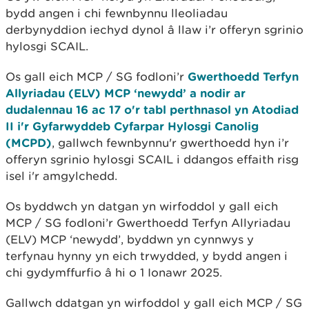
bydd angen i chi fewnbynnu lleoliadau
derbynyddion iechyd dynol â llaw i’r offeryn sgrinio
hylosgi SCAIL.
Os gall eich MCP / SG fodloni’r
Gwerthoedd Terfyn
Allyriadau (ELV) MCP ‘newydd’ a nodir ar
dudalennau 16 ac 17 o'r tabl perthnasol yn Atodiad
II i'r Gyfarwyddeb Cyfarpar Hylosgi Canolig
(MCPD)
, gallwch fewnbynnu'r gwerthoedd hyn i’r
offeryn sgrinio hylosgi SCAIL i ddangos effaith risg
isel i'r amgylchedd.
Os byddwch yn datgan yn wirfoddol y gall eich
MCP / SG fodloni’r Gwerthoedd Terfyn Allyriadau
(ELV) MCP ‘newydd’, byddwn yn cynnwys y
terfynau hynny yn eich trwydded, y bydd angen i
chi gydymffurfio â hi o 1 Ionawr 2025.
Gallwch ddatgan yn wirfoddol y gall eich MCP / SG