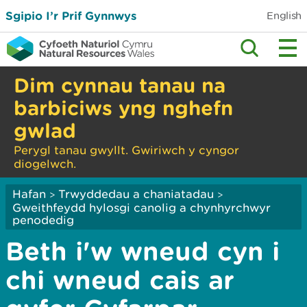
Sgipio I’r Prif Gynnwys
English
Dim cynnau tanau na
barbiciws yng nghefn
gwlad
Perygl tanau gwyllt. Gwiriwch y cyngor
diogelwch.
Hafan
Trwyddedau a chaniatadau
>
>
Gweithfeydd hylosgi canolig a chynhyrchwyr
penodedig
Beth i'w wneud cyn i
chi wneud cais ar