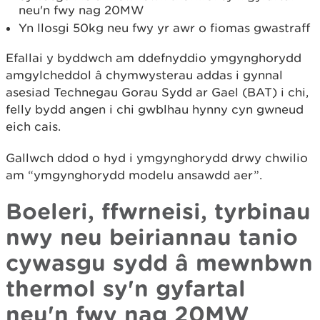
neu'n fwy nag 20MW
Yn llosgi 50kg neu fwy yr awr o fiomas gwastraff
Efallai y byddwch am ddefnyddio ymgynghorydd
amgylcheddol â chymwysterau addas i gynnal
asesiad Technegau Gorau Sydd ar Gael (BAT) i chi,
felly bydd angen i chi gwblhau hynny cyn gwneud
eich cais.
Gallwch ddod o hyd i ymgynghorydd drwy chwilio
am “ymgynghorydd modelu ansawdd aer”.
Boeleri, ffwrneisi, tyrbinau
nwy neu beiriannau tanio
cywasgu sydd â mewnbwn
thermol sy'n gyfartal
neu'n fwy nag 20MW