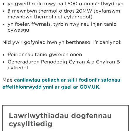
yn gweithredu mwy na 1,500 o oriau'r flwyddyn
â mewnbwn thermol o dros 20MW (cyfanswm
mewnbwn thermol net cyfanredol)
yn foeler, ffwrnais, tyrbin nwy neu injan tanio
cywasgu
Nid yw’r gofyniad hwn yn berthnasol i'r canlynol:
Peiriannau tanio gwreichionen
Generaduron Penodedig Cyfran A a Chyfran B
cyfredol
Mae
canllawiau pellach ar sut i fodloni'r safonau
effeithlonrwydd ynni ar gael ar GOV.UK.
Lawrlwythiadau dogfennau
cysylltiedig