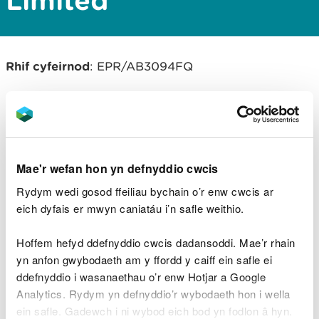
Limited
Rhif cyfeirnod
: EPR/AB3094FQ
Gweithredydd
: Kimberly-Clark Limited
Lleoliad cyfleuster rheoledig
:
Melin y Fflint Papur ,
Ffordd Aber , Y Fflint, Sir y Fflint, CH6 5EX
Mae'r wefan hon yn defnyddio cwcis
Rydym wedi gosod ffeiliau bychain o’r enw cwcis ar
eich dyfais er mwyn caniatáu i’n safle weithio.
Lawrlwythiadau dogfennau
cysylltiedig
Hoffem hefyd ddefnyddio cwcis dadansoddi. Mae’r rhain
yn anfon gwybodaeth am y ffordd y caiff ein safle ei
Kimberly Clarke IED Review DD -
ddefnyddio i wasanaethau o’r enw Hotjar a Google
Saesneg Yn Unig.pdf
PDF [231.2 KB]
Analytics. Rydym yn defnyddio’r wybodaeth hon i wella
ein safle. Gadewch i ni wybod eich bod yn fodlon â hyn.