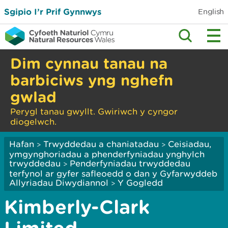
Sgipio I’r Prif Gynnwys
English
Dim cynnau tanau na
barbiciws yng nghefn
gwlad
Perygl tanau gwyllt. Gwiriwch y cyngor
diogelwch.
Hafan
Trwyddedau a chaniatadau
Ceisiadau,
>
>
ymgynghoriadau a phenderfyniadau ynghylch
trwyddedau
Penderfyniadau trwyddedau
>
terfynol ar gyfer safleoedd o dan y Gyfarwyddeb
Allyriadau Diwydiannol
Y Gogledd
>
Kimberly-Clark