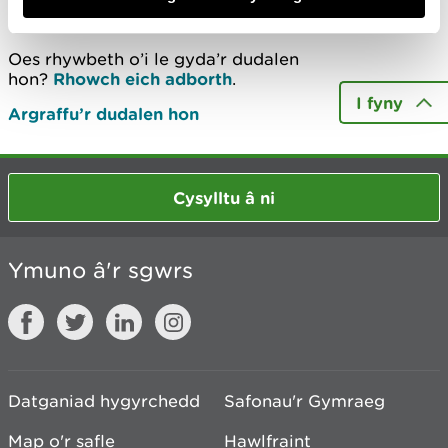
Diweddarwyd ddiwethaf 13 Mai 2020
Oes rhywbeth o’i le gyda’r dudalen
hon?
Rhowch eich adborth
.
I fyny
Argraffu’r dudalen hon
Cysylltu â ni
Ymuno â'r sgwrs
Datganiad hygyrchedd
Safonau'r Gymraeg
Map o'r safle
Hawlfraint