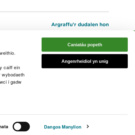
Argraffu’r dudalen hon
I fyny
Caniatáu popeth
weithio.
muno â'r sgwrs
Angenrheidiol yn unig
 caiff ein
’r wybodaeth
cwci i gadw
chwcis
nata
Dangos Manylion
© Cyfoeth Naturiol Cymru