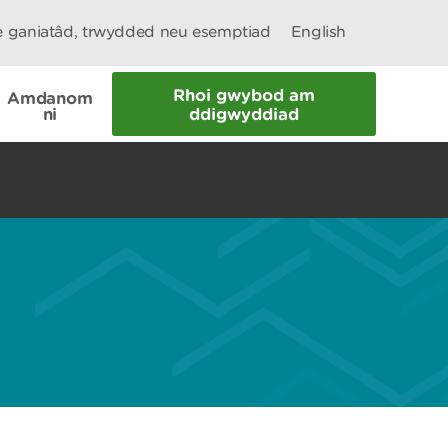
le ganiatâd, trwydded neu esemptiad
English
Rhoi gwybod am
Amdanom
ni
ddigwyddiad