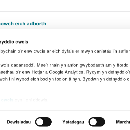
owch eich adborth
.
nyddio cwcis
bychain o’r enw cwcis ar eich dyfais er mwyn caniatáu i’n safle 
Y
wcis dadansoddi. Mae’r rhain yn anfon gwybodaeth am y ffordd y
anaethau o’r enw Hotjar a Google Analytics. Rydym yn defnyddio
ewch i ni wybod eich bod yn fodlon â hyn. Byddwn yn defnyddio 
aeg
Map o'r safle
Hawlfraint
Preifatrwydd a 
 cwcis
cyn i chi ddewis.
Dewisiadau
Ystadegau
March