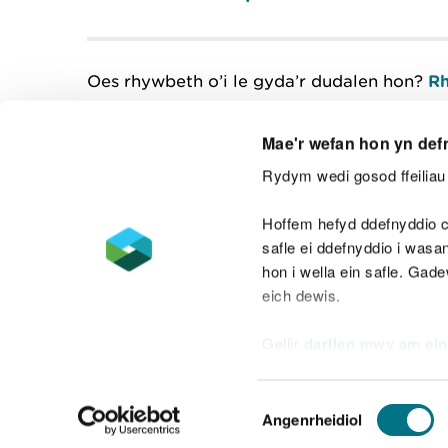
Oes rhywbeth o’i le gyda’r dudalen hon?
Rh
Mae'r wefan hon yn def
Rydym wedi gosod ffeiliau 
Cysylltu â ni
Hoffem hefyd ddefnyddio c
safle ei ddefnyddio i was
hon i wella ein safle. Gad
eich dewis.
Datganiad hygyrchedd
Safonau'r Gymr
Gellir
darllen mwy am ein
Datganiad caethwasiaeth fodern
Dewis
Angenrheidiol
Caniatâd