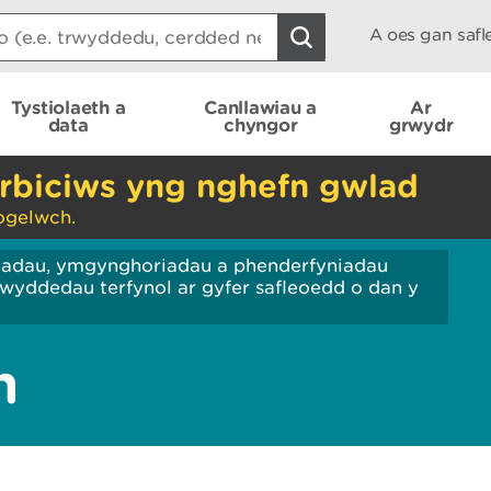
A oes gan saf
Tystiolaeth a
Canllawiau a
Ar
data
chyngor
grwydr
rbiciws yng nghefn gwlad
ogelwch.
iadau, ymgynghoriadau a phenderfyniadau
wyddedau terfynol ar gyfer safleoedd o dan y
n