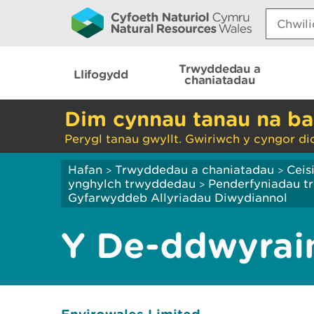
Search:
Trwyddedau a
Llifogydd
chaniatadau
Dim cynnau tanau na ba
Perygl tanau gwyllt. Gwiriwch y cyngor di
Hafan
Trwyddedau a chaniatadau
Ceis
>
>
ynghylch trwyddedau
Penderfyniadau tr
>
Gyfarwyddeb Allyriadau Diwydiannol
Y De-ddwyrai