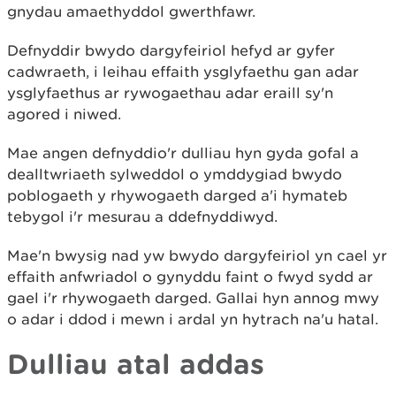
gnydau amaethyddol gwerthfawr.
Defnyddir bwydo dargyfeiriol hefyd ar gyfer
cadwraeth, i leihau effaith ysglyfaethu gan adar
ysglyfaethus ar rywogaethau adar eraill sy'n
agored i niwed.
Mae angen defnyddio'r dulliau hyn gyda gofal a
dealltwriaeth sylweddol o ymddygiad bwydo
poblogaeth y rhywogaeth darged a'i hymateb
tebygol i'r mesurau a ddefnyddiwyd.
Mae'n bwysig nad yw bwydo dargyfeiriol yn cael yr
effaith anfwriadol o gynyddu faint o fwyd sydd ar
gael i'r rhywogaeth darged. Gallai hyn annog mwy
o adar i ddod i mewn i ardal yn hytrach na'u hatal.
Dulliau atal addas