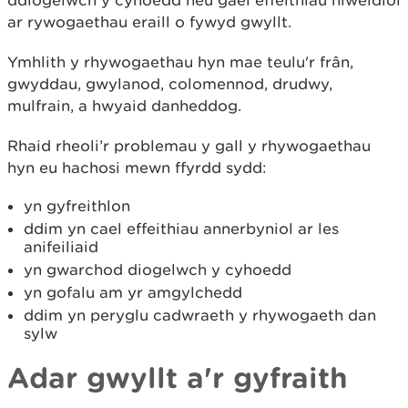
ddiogelwch y cyhoedd neu gael effeithiau niweidiol
ar rywogaethau eraill o fywyd gwyllt.
Ymhlith y rhywogaethau hyn mae teulu'r frân,
gwyddau, gwylanod, colomennod, drudwy,
mulfrain, a hwyaid danheddog.
Rhaid rheoli’r problemau y gall y rhywogaethau
hyn eu hachosi mewn ffyrdd sydd:
yn gyfreithlon
ddim yn cael effeithiau annerbyniol ar les
anifeiliaid
yn gwarchod diogelwch y cyhoedd
yn gofalu am yr amgylchedd
ddim yn peryglu cadwraeth y rhywogaeth dan
sylw
Adar gwyllt a'r gyfraith