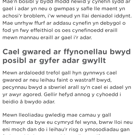
Mae’n bosibl y bydd modd newid y cynefin sydd ar
gael i adar yn neu o gwmpas y safle lle maent yn
achosi’r broblem, i’w wneud yn llai deniadol iddynt.
Mae unrhyw ffurf ar addasu cynefin yn debygol o
fod yn fwy effeithiol os oes cynefinoedd eraill
mewn mannau eraill ar gael i'r adar.
Cael gwared ar ffynonellau bwyd
posibl ar gyfer adar gwyllt
Mewn ardaloedd trefol gall hyn gynnwys cael
gwared ar neu leihau faint o wastraff bwyd,
pecynnau bwyd a sbwriel arall sy'n cael ei adael yn
yr awyr agored. Gellir hefyd annog y cyhoedd i
beidio â bwydo adar.
Mewn lleoliadau gwledig mae camau y gall
ffermwyr da byw eu cymryd fel wyna, bwrw lloi neu
eni moch dan do i leihau’r risg o ymosodiadau gan