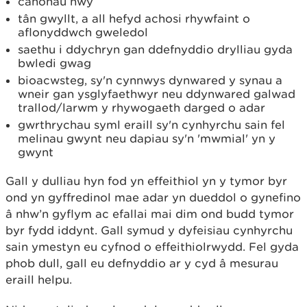
canonau nwy
tân gwyllt, a all hefyd achosi rhywfaint o
aflonyddwch gweledol
saethu i ddychryn gan ddefnyddio drylliau gyda
bwledi gwag
bioacwsteg, sy'n cynnwys dynwared y synau a
wneir gan ysglyfaethwyr neu ddynwared galwad
trallod/larwm y rhywogaeth darged o adar
gwrthrychau syml eraill sy'n cynhyrchu sain fel
melinau gwynt neu dapiau sy'n 'mwmial' yn y
gwynt
Gall y dulliau hyn fod yn effeithiol yn y tymor byr
ond yn gyffredinol mae adar yn dueddol o gynefino
â nhw’n gyflym ac efallai mai dim ond budd tymor
byr fydd iddynt. Gall symud y dyfeisiau cynhyrchu
sain ymestyn eu cyfnod o effeithiolrwydd. Fel gyda
phob dull, gall eu defnyddio ar y cyd â mesurau
eraill helpu.