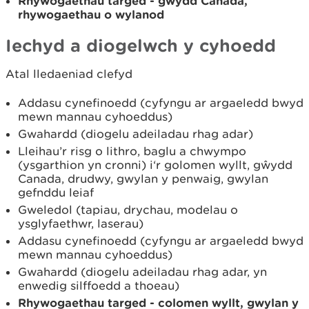
Rhywogaethau targed - gŵydd Canada,
rhywogaethau o wylanod
Iechyd a diogelwch y cyhoedd
Atal lledaeniad clefyd
Addasu cynefinoedd (cyfyngu ar argaeledd bwyd
mewn mannau cyhoeddus)
Gwahardd (diogelu adeiladau rhag adar)
Lleihau’r risg o lithro, baglu a chwympo
(ysgarthion yn cronni) i‘r golomen wyllt, gŵydd
Canada, drudwy, gwylan y penwaig, gwylan
gefnddu leiaf
Gweledol (tapiau, drychau, modelau o
ysglyfaethwr, laserau)
Addasu cynefinoedd (cyfyngu ar argaeledd bwyd
mewn mannau cyhoeddus)
Gwahardd (diogelu adeiladau rhag adar, yn
enwedig silffoedd a thoeau)
Rhywogaethau targed - colomen wyllt, gwylan y