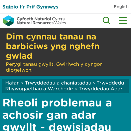
Sgipio I’r Prif Gynnwys
English
Dim cynnau tanau na
barbiciws yng nghefn
gwlad
Perygl tanau gwyllt. Gwiriwch y cyngor
diogelwch.
Hafan
Trwyddedau a chaniatadau
Trwyddedu
>
>
Rhywogaethau a Warchodir
Trwyddedau Adar
>
Rheoli problemau a
achosir gan adar
gwyllt - dewisiadau