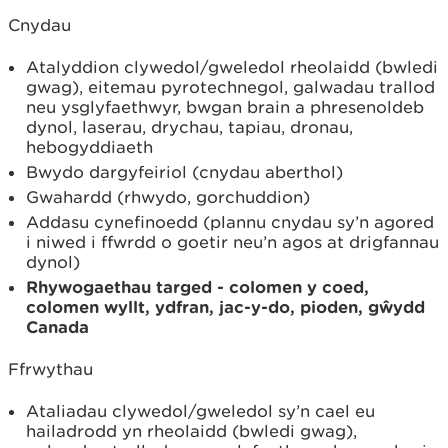
Cnydau
Atalyddion clywedol/gweledol rheolaidd (bwledi
gwag), eitemau pyrotechnegol, galwadau trallod
neu ysglyfaethwyr, bwgan brain a phresenoldeb
dynol, laserau, drychau, tapiau, dronau,
hebogyddiaeth
Bwydo dargyfeiriol (cnydau aberthol)
Gwahardd (rhwydo, gorchuddion)
Addasu cynefinoedd (plannu cnydau sy’n agored
i niwed i ffwrdd o goetir neu’n agos at drigfannau
dynol)
Rhywogaethau targed - colomen y coed,
colomen wyllt, ydfran, jac-y-do, pioden, gŵydd
Canada
Ffrwythau
Ataliadau clywedol/gweledol sy’n cael eu
hailadrodd yn rheolaidd (bwledi gwag),