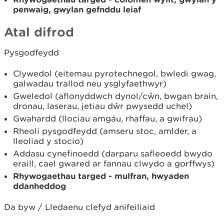
penwaig, gwylan gefnddu leiaf
Atal difrod
Pysgodfeydd
Clywedol (eitemau pyrotechnegol, bwledi gwag,
galwadau trallod neu ysglyfaethwyr)
Gweledol (aflonyddwch dynol/cŵn, bwgan brain,
dronau, laserau, jetiau dŵr pwysedd uchel)
Gwahardd (llociau amgáu, rhaffau, a gwifrau)
Rheoli pysgodfeydd (amseru stoc, amlder, a
lleoliad y stocio)
Addasu cynefinoedd (darparu safleoedd bwydo
eraill, cael gwared ar fannau clwydo a gorffwys)
Rhywogaethau targed - mulfran, hwyaden
ddanheddog
Da byw / Lledaenu clefyd anifeiliaid