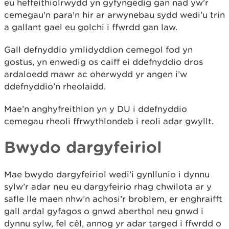
eu heffeithiolrwydd yn gyfyngedig gan nad yw'r
cemegau'n para'n hir ar arwynebau sydd wedi'u trin
a gallant gael eu golchi i ffwrdd gan law.
Gall defnyddio ymlidyddion cemegol fod yn
gostus, yn enwedig os caiff ei ddefnyddio dros
ardaloedd mawr ac oherwydd yr angen i’w
ddefnyddio’n rheolaidd.
Mae’n anghyfreithlon yn y DU i ddefnyddio
cemegau rheoli ffrwythlondeb i reoli adar gwyllt.
Bwydo dargyfeiriol
Mae bwydo dargyfeiriol wedi’i gynllunio i dynnu
sylw’r adar neu eu dargyfeirio rhag chwilota ar y
safle lle maen nhw’n achosi’r broblem, er enghraifft
gall ardal gyfagos o gnwd aberthol neu gnwd i
dynnu sylw, fel cêl, annog yr adar targed i ffwrdd o