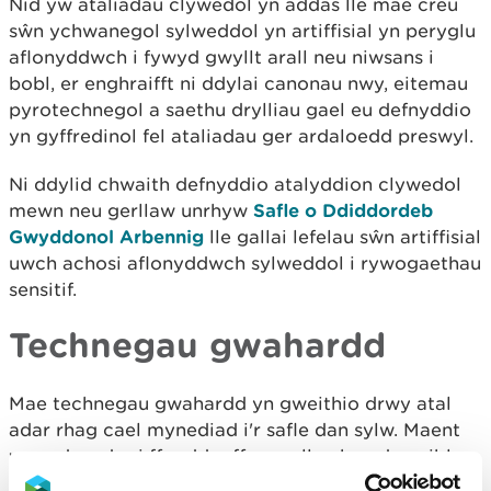
Nid yw ataliadau clywedol yn addas lle mae creu
sŵn ychwanegol sylweddol yn artiffisial yn peryglu
aflonyddwch i fywyd gwyllt arall neu niwsans i
bobl, er enghraifft ni ddylai canonau nwy, eitemau
pyrotechnegol a saethu drylliau gael eu defnyddio
yn gyffredinol fel ataliadau ger ardaloedd preswyl.
Ni ddylid chwaith defnyddio atalyddion clywedol
mewn neu gerllaw unrhyw
Safle o Ddiddordeb
Gwyddonol Arbennig
lle gallai lefelau sŵn artiffisial
uwch achosi aflonyddwch sylweddol i rywogaethau
sensitif.
Technegau gwahardd
Mae technegau gwahardd yn gweithio drwy atal
adar rhag cael mynediad i'r safle dan sylw. Maent
yn cadw adar i ffwrdd o ffynonellau bwyd posibl
neu safleoedd y gallent ddymuno eu defnyddio ar