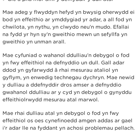
Mae adeg y flwyddyn hefyd yn bwysig oherwydd ei
bod yn effeithio ar ymddygiad yr adar, a all fod yn
chwilota, yn nythu, yn clwydo neu'n mudo. Efallai
na fydd yr hyn sy'n gweithio mewn un sefyllfa yn
gweithio yn unman arall.
Mae cyfuniad o wahanol ddulliau’n debygol o fod
yn fwy effeithiol na defnyddio un dull. Gall adar
ddod yn gyfarwydd â rhai mesurau ataliol yn
gyflym, yn enwedig technegau dychryn. Mae newid
y dulliau a ddefnyddir dros amser a defnyddio
gwahanol ddulliau ar y cyd yn debygol o gynyddu
effeithiolrwydd mesurau atal marwol.
Mae rhai dulliau atal yn debygol o fod yn fwy
effeithiol os oes cynefinoedd amgen addas ar gael
i'r adar lle na fyddant yn achosi problemau pellach.