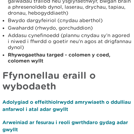
galwadau trallod neu ysglyfaethwyr, bwgan brain
a phresenoldeb dynol, laserau, drychau, tapiau,
dronau, hebogyddiaeth)
Bwydo dargyfeiriol (cnydau aberthol)
Gwahardd (rhwydo, gorchuddion)
Addasu cynefinoedd (plannu cnydau sy’n agored
i niwed i ffwrdd o goetir neu’n agos at drigfannau
dynol)
Rhywogaethau targed - colomen y coed,
colomen wyllt
Ffynonellau eraill o
wybodaeth
Adolygiad o effeithiolrwydd amrywiaeth o ddulliau
anfarwol i atal adar gwyllt
Arweiniad ar fesurau i reoli gwrthdaro gydag adar
gwyllt