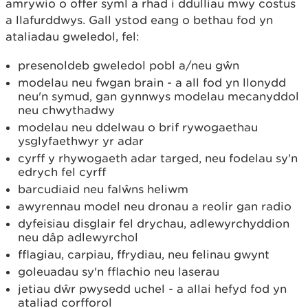
amrywio o offer syml a rhad i ddulliau mwy costus
a llafurddwys. Gall ystod eang o bethau fod yn
ataliadau gweledol, fel:
presenoldeb gweledol pobl a/neu gŵn
modelau neu fwgan brain - a all fod yn llonydd
neu'n symud, gan gynnwys modelau mecanyddol
neu chwythadwy
modelau neu ddelwau o brif rywogaethau
ysglyfaethwyr yr adar
cyrff y rhywogaeth adar targed, neu fodelau sy'n
edrych fel cyrff
barcudiaid neu falŵns heliwm
awyrennau model neu dronau a reolir gan radio
dyfeisiau disglair fel drychau, adlewyrchyddion
neu dâp adlewyrchol
fflagiau, carpiau, ffrydiau, neu felinau gwynt
goleuadau sy'n fflachio neu laserau
jetiau dŵr pwysedd uchel - a allai hefyd fod yn
ataliad corfforol