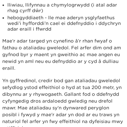
lliwiau, llifynnau a chymylogrwydd (i atal adar
rhag cyrff dŵr)
hebogyddiaeth - lle mae aderyn ysglyfaethus
wedi’i hyfforddi’n cael ei ddefnyddio i ddychryn
adar eraill i ffwrdd
Mae’r adar targed yn cynefino â’r rhan fwyaf o
fathau o ataliadau gweledol. Fel arfer dim ond am
gyfnod byr y maent yn gweithio ac mae angen eu
newid yn aml neu eu defnyddio ar y cyd â dulliau
eraill.
Yn gyffredinol, credir bod gan ataliadau gweledol
sefydlog ystod effeithiol o hyd at tua 200 metr, yn
dibynnu ar y rhywogaeth. Gallant fod o ddefnydd
cyfyngedig dros ardaloedd gwledig neu drefol
mawr. Mae ataliadau sy'n dynwared peryglon
posibl i fywyd y mae'r adar yn dod ar eu traws yn
naturiol fel arfer yn fwy effeithiol na dyfeisiau mwy