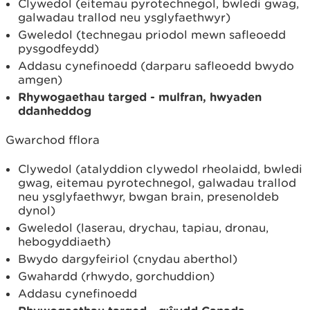
Clywedol (eitemau pyrotechnegol, bwledi gwag,
galwadau trallod neu ysglyfaethwyr)
Gweledol (technegau priodol mewn safleoedd
pysgodfeydd)
Addasu cynefinoedd (darparu safleoedd bwydo
amgen)
Rhywogaethau targed - mulfran, hwyaden
ddanheddog
Gwarchod fflora
Clywedol (atalyddion clywedol rheolaidd, bwledi
gwag, eitemau pyrotechnegol, galwadau trallod
neu ysglyfaethwyr, bwgan brain, presenoldeb
dynol)
Gweledol (laserau, drychau, tapiau, dronau,
hebogyddiaeth)
Bwydo dargyfeiriol (cnydau aberthol)
Gwahardd (rhwydo, gorchuddion)
Addasu cynefinoedd