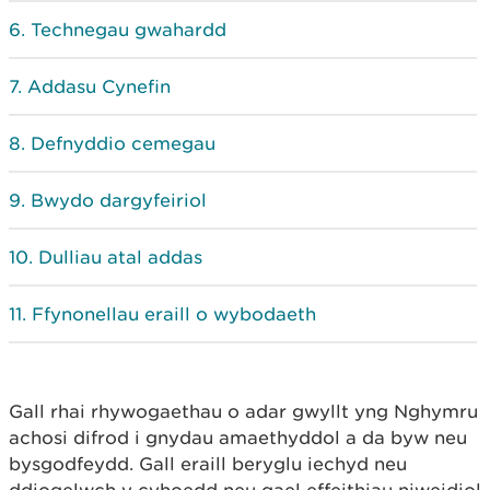
Technegau gwahardd
Addasu Cynefin
Defnyddio cemegau
Bwydo dargyfeiriol
Dulliau atal addas
Ffynonellau eraill o wybodaeth
Gall rhai rhywogaethau o adar gwyllt yng Nghymru
achosi difrod i gnydau amaethyddol a da byw neu
bysgodfeydd. Gall eraill beryglu iechyd neu