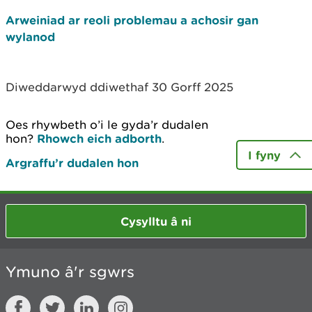
Arweiniad ar reoli problemau a achosir gan
wylanod
Diweddarwyd ddiwethaf 30 Gorff 2025
Oes rhywbeth o’i le gyda’r dudalen
hon?
Rhowch eich adborth
.
I fyny
Argraffu’r dudalen hon
Cysylltu â ni
Ymuno â'r sgwrs