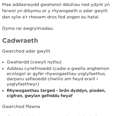
Mae addasrwydd gwahanol ddulliau nad ydynt yn
farwol yn dibynnu ar y rhywogaeth o adar gwyllt
dan sylw a'r rheswm dros fod angen eu hatal.
Dyma rai awgrymiadau:
Cadwraeth
Gwarchod adar gwyllt
Gwahardd (cewyll nythu)
Addasu cynefinoedd (cadw a gwella anghenion
ecolegol ar gyfer rhywogaethau ysglyfaethus,
darparu safleoedd chwilio am fwyd eraill i
ysglyfaethwyr)
Rhywogaethau targed - brân dyddyn, pioden,
cigfran, gwylan gefnddu fwyaf
Gwarchod ffawna