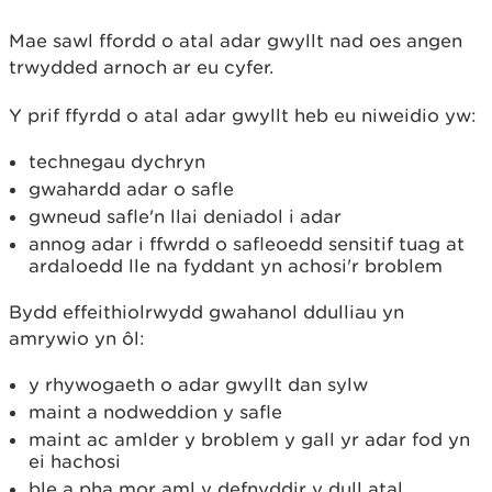
Mae sawl ffordd o atal adar gwyllt nad oes angen
trwydded arnoch ar eu cyfer.
Y prif ffyrdd o atal adar gwyllt heb eu niweidio yw:
technegau dychryn
gwahardd adar o safle
gwneud safle'n llai deniadol i adar
annog adar i ffwrdd o safleoedd sensitif tuag at
ardaloedd lle na fyddant yn achosi'r broblem
Bydd effeithiolrwydd gwahanol ddulliau yn
amrywio yn ôl:
y rhywogaeth o adar gwyllt dan sylw
maint a nodweddion y safle
maint ac amlder y broblem y gall yr adar fod yn
ei hachosi
ble a pha mor aml y defnyddir y dull atal