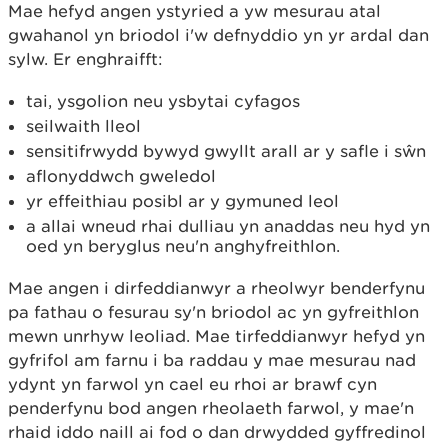
Mae hefyd angen ystyried a yw mesurau atal
gwahanol yn briodol i'w defnyddio yn yr ardal dan
sylw. Er enghraifft:
tai, ysgolion neu ysbytai cyfagos
seilwaith lleol
sensitifrwydd bywyd gwyllt arall ar y safle i sŵn
aflonyddwch gweledol
yr effeithiau posibl ar y gymuned leol
a allai wneud rhai dulliau yn anaddas neu hyd yn
oed yn beryglus neu'n anghyfreithlon.
Mae angen i dirfeddianwyr a rheolwyr benderfynu
pa fathau o fesurau sy'n briodol ac yn gyfreithlon
mewn unrhyw leoliad. Mae tirfeddianwyr hefyd yn
gyfrifol am farnu i ba raddau y mae mesurau nad
ydynt yn farwol yn cael eu rhoi ar brawf cyn
penderfynu bod angen rheolaeth farwol, y mae'n
rhaid iddo naill ai fod o dan drwydded gyffredinol