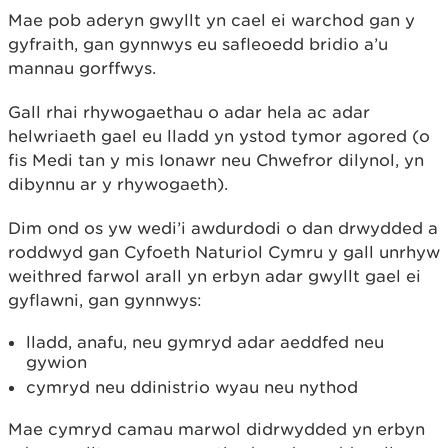
Mae pob aderyn gwyllt yn cael ei warchod gan y
gyfraith, gan gynnwys eu safleoedd bridio a’u
mannau gorffwys.
Gall rhai rhywogaethau o adar hela ac adar
helwriaeth gael eu lladd yn ystod tymor agored (o
fis Medi tan y mis Ionawr neu Chwefror dilynol, yn
dibynnu ar y rhywogaeth).
Dim ond os yw wedi’i awdurdodi o dan drwydded a
roddwyd gan Cyfoeth Naturiol Cymru y gall unrhyw
weithred farwol arall yn erbyn adar gwyllt gael ei
gyflawni, gan gynnwys:
lladd, anafu, neu gymryd adar aeddfed neu
gywion
cymryd neu ddinistrio wyau neu nythod
Mae cymryd camau marwol didrwydded yn erbyn