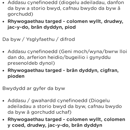
Addasu cynefinoedd (diogelu adeiladau, danfon
da byw a storio bwyd, cafnau bwydo da byw â
gorchudd)
Rhywogaethau targed - colomen wyllt, drudwy,
jac-y-do, brân dyddyn, piod
Da byw / Ysglyfaethu / difrod
Addasu cynefinoedd (Geni moch/wyna/bwrw lloi
dan do, arferion heidio/bugeilio i gynyddu
presenoldeb dynol)
Rhywogaethau targed - brân dyddyn, cigfran,
pioden
Bwydydd ar gyfer da byw
Addasu / gwahardd cynefinoedd (Diogelu
adeiladau a storio bwyd da byw, cafnau bwydo
da byw â gorchudd uchaf)
Rhywogaethau targed - colomen wyllt, colomen
y coed, drudwy, jac-y-do, brân dyddyn