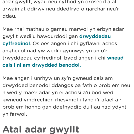
adar gwyllt, wyau neu nythod yn drosedd a all
arwain at ddirwy neu ddedfryd o garchar neu'r
ddau.
Mae rhai mathau o gamau marwol yn erbyn adar
gwyllt wedi'u hawdurdodi gan
drwyddedau
cyffredinol
. Os oes angen i chi gyflawni achos
angheuol nad yw wedi'i gynnwys yn un o'r
trwyddedau cyffredinol, bydd angen i chi
wneud
cais i ni am drwydded benodol.
Mae angen i unrhyw un sy’n gwneud cais am
drwydded benodol ddangos pa fath o broblem neu
niwed y mae’r adar yn ei achosi a’u bod wedi
gwneud ymdrechion rhesymol i fynd i’r afael â’r
broblem honno gan ddefnyddio dulliau nad ydynt
yn farwol.
Atal adar gwyllt