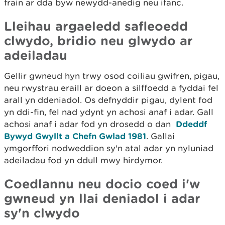
frain ar dda byw newydd-anedig neu ifanc.
Lleihau argaeledd safleoedd
clwydo, bridio neu glwydo ar
adeiladau
Gellir gwneud hyn trwy osod coiliau gwifren, pigau,
neu rwystrau eraill ar doeon a silffoedd a fyddai fel
arall yn ddeniadol. Os defnyddir pigau, dylent fod
yn ddi-fin, fel nad ydynt yn achosi anaf i adar. Gall
achosi anaf i adar fod yn drosedd o dan
Ddeddf
Bywyd Gwyllt a Chefn Gwlad 1981
. Gallai
ymgorffori nodweddion sy'n atal adar yn nyluniad
adeiladau fod yn ddull mwy hirdymor.
Coedlannu neu docio coed i'w
gwneud yn llai deniadol i adar
sy'n clwydo