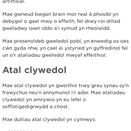
artiffisial.
Mae gwneud bwgan brain mor real â phosibl yn
debygol o gael mwy o effaith, fel drwy roi dillad
gweladwy iawn iddo a’i symud yn rheolaidd.
Mae presenoldeb gweledol pobl, yn enwedig os oes
cŵn gyda nhw, yn cael ei ystyried yn gyffredinol fel
un o'r ataliadau gweledol mwyaf effeithiol.
Atal clywedol
Mae atal clywedol yn gweithio trwy greu synau sy'n
frawychus neu'n annymunol i'r adar. Mae ataliadau
clywedol yn amrywio yn eu lefel o
soffistigedigrwydd a chost.
Mae dulliau atal clywedol yn cynnwys: