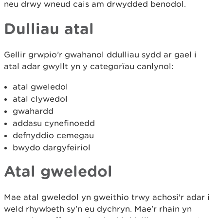
neu drwy wneud cais am drwydded benodol.
Dulliau atal
Gellir grwpio’r gwahanol ddulliau sydd ar gael i
atal adar gwyllt yn y categorïau canlynol:
atal gweledol
atal clywedol
gwahardd
addasu cynefinoedd
defnyddio cemegau
bwydo dargyfeiriol
Atal gweledol
Mae atal gweledol yn gweithio trwy achosi'r adar i
weld rhywbeth sy'n eu dychryn. Mae'r rhain yn