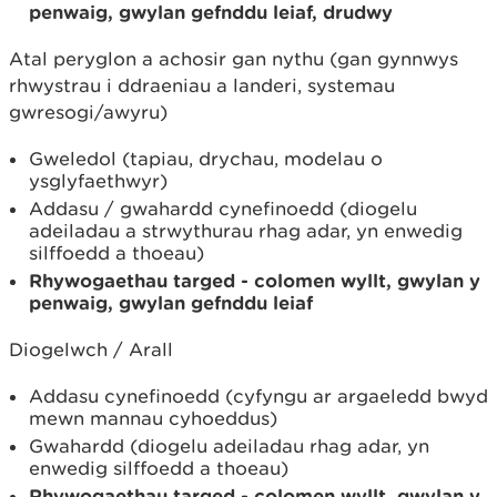
penwaig, gwylan gefnddu leiaf, drudwy
Atal peryglon a achosir gan nythu (gan gynnwys
rhwystrau i ddraeniau a landeri, systemau
gwresogi/awyru)
Gweledol (tapiau, drychau, modelau o
ysglyfaethwyr)
Addasu / gwahardd cynefinoedd (diogelu
adeiladau a strwythurau rhag adar, yn enwedig
silffoedd a thoeau)
Rhywogaethau targed - colomen wyllt, gwylan y
penwaig, gwylan gefnddu leiaf
Diogelwch / Arall
Addasu cynefinoedd (cyfyngu ar argaeledd bwyd
mewn mannau cyhoeddus)
Gwahardd (diogelu adeiladau rhag adar, yn
enwedig silffoedd a thoeau)
Rhywogaethau targed - colomen wyllt, gwylan y