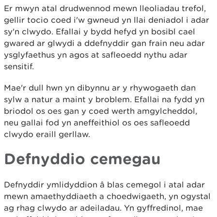
Er mwyn atal drudwennod mewn lleoliadau trefol,
gellir tocio coed i'w gwneud yn llai deniadol i adar
sy'n clwydo. Efallai y bydd hefyd yn bosibl cael
gwared ar glwydi a ddefnyddir gan frain neu adar
ysglyfaethus yn agos at safleoedd nythu adar
sensitif.
Mae'r dull hwn yn dibynnu ar y rhywogaeth dan
sylw a natur a maint y broblem. Efallai na fydd yn
briodol os oes gan y coed werth amgylcheddol,
neu gallai fod yn aneffeithiol os oes safleoedd
clwydo eraill gerllaw.
Defnyddio cemegau
Defnyddir ymlidyddion â blas cemegol i atal adar
mewn amaethyddiaeth a choedwigaeth, yn ogystal
ag rhag clwydo ar adeiladau. Yn gyffredinol, mae