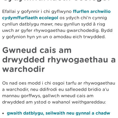
Efallai y gofynnir i chi gyflwyno
ffurflen archwilio
cydymffurfiaeth ecolegol
os ydych chi’n cynnig
cynllun datblygu mawr, neu gynllun sydd â risg
uwch ar gyfer rhywogaethau gwarchodedig. Bydd
y gofynion hyn yn un o amodau eich trwydded.
Gwneud cais am
drwydded rhywogaethau a
warchodir
Os nad oes modd i chi osgoi tarfu ar rhywogaethau
a warchodir, neu ddifrodi eu safleoedd bridio a’u
mannau gorffwys, gallwch wneud cais am
drwydded am ystod o wahanol weithgareddau:
gwaith datblygu, seilwaith neu gynnal a chadw