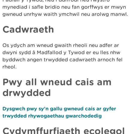
mynediad i safle bridio neu fan gorffwys er mwyn
gwneud unrhyw waith ymchwil neu arolwg manwl.
Cadwraeth
Os ydych am wneud gwaith rheoli neu adfer ar
dwyni sydd â Madfallod y Tywod er eu lles nhw
byddwch angen trwydded cadwraeth arnoch fel
rheol.
Pwy all wneud cais am
drwydded
Dysgwch pwy sy’n gallu gwneud cais ar gyfer
trwydded rhywogaethau gwarchodedig
Cydymffurfiaeth ecolegol