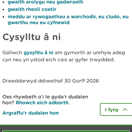
gwaith arolygu neu gadwraeth
gwaith rheoli coetir
meddu ar rywogaethau a warchodir, eu cludo, eu
gwerthu neu eu cyfnewid
Cysylltu â ni
Gallwch
gysylltu â ni
am gymorth ar unrhyw adeg
cyn neu yn ystod eich cais ar gyfer trwydded.
Diweddarwyd ddiwethaf 30 Gorff 2026
Oes rhywbeth o’i le gyda’r dudalen
hon?
Rhowch eich adborth
.
I fyny
Argraffu’r dudalen hon