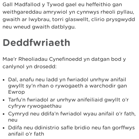
Gall Madfallod y Tywod gael eu heffeithio gan
weithgareddau amrywiol yn cynnwys rheoli pyllau,
gwaith ar lwybrau, torri glaswellt, clirio prysgwydd
neu wneud gwaith datblygu.
Deddfwriaeth
Mae’r Rheoliadau Cynefinoedd yn datgan bod y
canlynol yn drosedd:
Dal, anafu neu ladd yn fwriadol unrhyw anifail
gwyllt sy’n rhan o rywogaeth a warchodir gan
Ewrop
Tarfu’n fwriadol ar unrhyw anifeiliaid gwyllt o’r
cyfryw rywogaethau
Cymryd neu ddifa’n fwriadol wyau anifail o’r fath,
neu
Ddifa neu ddinistrio safle bridio neu fan gorffwys
anifail o’r fath