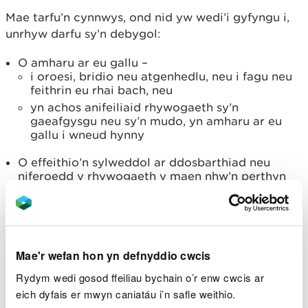
Mae tarfu’n cynnwys, ond nid yw wedi’i gyfyngu i,
unrhyw darfu sy’n debygol:
O amharu ar eu gallu –
i oroesi, bridio neu atgenhedlu, neu i fagu neu
feithrin eu rhai bach, neu
yn achos anifeiliaid rhywogaeth sy’n
gaeafgysgu neu sy’n mudo, yn amharu ar eu
gallu i wneud hynny
O effeithio’n sylweddol ar ddosbarthiad neu
niferoedd y rhywogaeth y maen nhw’n perthyn
iddi yn lleol
Bydd Defra a Llywodraeth Cymru’n cyhoeddi
dogfen ganllaw ar y cyd ar ddehongli’r troseddau
sy’n gysylltiedig â tharfu, difa a dinistrio safleoedd
Mae'r wefan hon yn defnyddio cwcis
bridio a mannau gorffwys.
Rydym wedi gosod ffeiliau bychain o’r enw cwcis ar
eich dyfais er mwyn caniatáu i’n safle weithio.
Mae yna droseddau eraill yn ymwneud â
meddu,