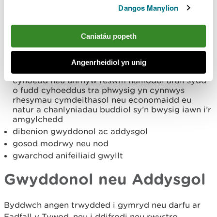
Dibenion trwyddedu
Dangos Manylion
O dan y Rheoliadau Cynefinoedd, gellir rhoi
Caniatáu popeth
trwyddedau ar gyfer cyfres benodol o ddibenion yn
cynnwys:
Angenrheidiol yn unig
diogelu iechyd y cyhoedd neu ddiogelwch y
cyhoedd neu unrhyw reswm hanfodol arall sydd
o fudd cyhoeddus tra phwysig yn cynnwys
rhesymau cymdeithasol neu economaidd eu
natur a chanlyniadau buddiol sy’n bwysig iawn i’r
amgylchedd
dibenion gwyddonol ac addysgol
gosod modrwy neu nod
gwarchod anifeiliaid gwyllt
Gwyddonol neu Addysgol
Byddwch angen trwydded i gymryd neu darfu ar
Fadfall y Tywod, neu i ddifrodi neu rwystro