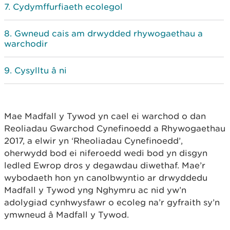
Cydymffurfiaeth ecolegol
Gwneud cais am drwydded rhywogaethau a
warchodir
Cysylltu â ni
Mae Madfall y Tywod yn cael ei warchod o dan
Reoliadau Gwarchod Cynefinoedd a Rhywogaethau
2017, a elwir yn ‘Rheoliadau Cynefinoedd’,
oherwydd bod ei niferoedd wedi bod yn disgyn
ledled Ewrop dros y degawdau diwethaf. Mae’r
wybodaeth hon yn canolbwyntio ar drwyddedu
Madfall y Tywod yng Nghymru ac nid yw’n
adolygiad cynhwysfawr o ecoleg na’r gyfraith sy’n
ymwneud â Madfall y Tywod.