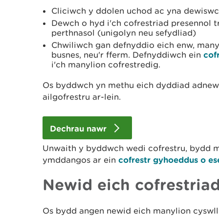
Cliciwch y ddolen uchod ac yna dewiswc
Dewch o hyd i'ch cofrestriad presennol 
perthnasol (unigolyn neu sefydliad)
Chwiliwch gan defnyddio eich enw, manyl
busnes, neu'r fferm. Defnyddiwch ein
cof
i'ch manylion cofrestredig.
Os byddwch yn methu eich dyddiad adnewy
ailgofrestru ar-lein.
Dechrau nawr
Unwaith y byddwch wedi cofrestru, bydd m
ymddangos ar ein
cofrestr gyhoeddus o es
Newid eich cofrestria
Os bydd angen newid eich manylion cyswllt