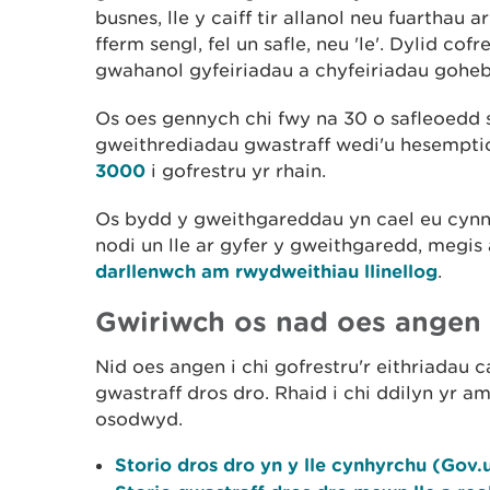
busnes, lle y caiff tir allanol neu fuarthau 
fferm sengl, fel un safle, neu 'le'. Dylid cof
gwahanol gyfeiriadau a chyfeiriadau goheb
Os oes gennych chi fwy na 30 o safleoedd s
gweithrediadau gwastraff wedi'u hesemptio
3000
i gofrestru yr rhain.
Os bydd y gweithgareddau yn cael eu cynnal
nodi un lle ar gyfer y gweithgaredd, megis 
darllenwch am rwydweithiau llinellog
.
Gwiriwch os nad oes angen i
Nid oes angen i chi gofrestru'r eithriadau 
gwastraff dros dro. Rhaid i chi ddilyn yr a
osodwyd.
Storio dros dro yn y lle cynhyrchu (Gov.