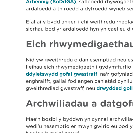
Arbennig (
SoDdGA)
, safleoedd rhywogaet
ardaloedd â thiroedd a dyfroedd wyneb sens
Efallai y bydd angen i chi weithredu rheo
sicrhau bod yr ardaloedd hyn yn cael eu di
Eich rhwymedigaethau 
Nid yw gweithredu o dan esemptiad neu es
lleihau eich rhwymedigaeth i gydymffurfio â
ddyletswydd gofal gwastraff
, na'r gofynia
enghraifft, gallai fod angen caniatâd cynll
gweithrediad gwastraff, neu
drwydded gol
Archwiliadau a datgof
Mae'n bosibl y byddwn yn cynnal archwilia
wedi'u hesemptio er mwyn gwirio eu bod y