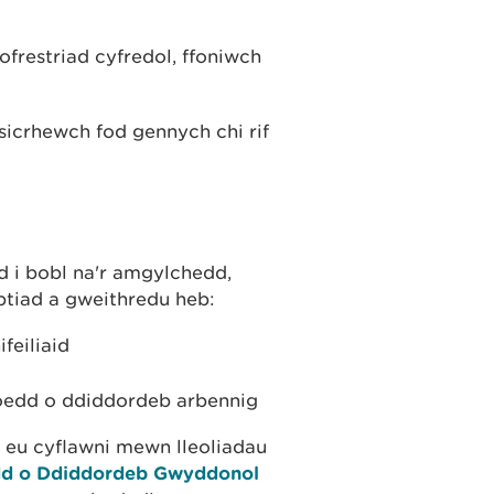
restriad cyfredol, ffoniwch
sicrhewch fod gennych chi rif
 i bobl na'r amgylchedd,
ptiad a gweithredu heb:
feiliaid
eoedd o ddiddordeb arbennig
 eu cyflawni mewn lleoliadau
edd o Ddiddordeb Gwyddonol