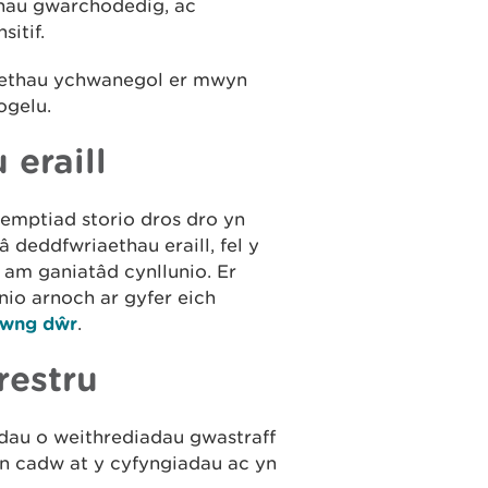
hau gwarchodedig, ac
itif.
laethau ychwanegol er mwyn
ogelu.
eraill
emptiad storio dros dro yn
 deddfwriaethau eraill, fel y
d am ganiatâd cynllunio. Er
unio arnoch ar gyfer eich
lwng dŵr
.
restru
dau o weithrediadau gwastraff
n cadw at y cyfyngiadau ac yn