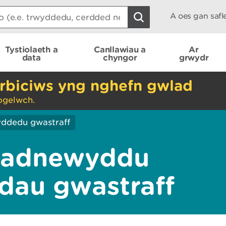
A oes gan saf
Tystiolaeth a
Canllawiau a
Ar
data
chyngor
grwydr
rbiciws yng nghefn gwlad
ogelwch.
ddedu gwastraff
u adnewyddu
dau gwastraff