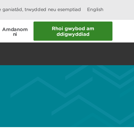
le ganiatâd, trwydded neu esemptiad
English
Rhoi gwybod am
Amdanom
ni
ddigwyddiad