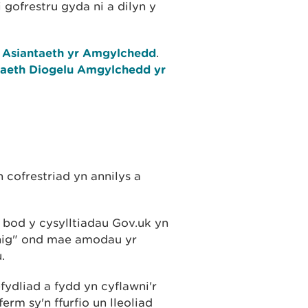
 gofrestru gyda ni a dilyn y
g
Asiantaeth yr Amgylchedd
.
taeth Diogelu Amgylchedd yr
cofrestriad yn annilys a
h bod y cysylltiadau Gov.uk yn
unig" ond mae amodau yr
u.
fydliad a fydd yn cyflawni'r
erm sy'n ffurfio un lleoliad