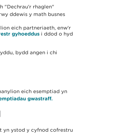
h "Dechrau'r rhaglen"
trwy ddewis y math busnes
ion eich partneriaeth, enw'r
restr gyhoeddus
i ddod o hyd
ddu, bydd angen i chi
anylion eich esemptiad yn
emptiadau gwastraff.
d
 yn ystod y cyfnod cofrestru