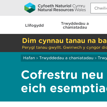
Search:
Trwyddedau a
Llifogydd
chaniatadau
Dim cynnau tanau na ba
Perygl tanau gwyllt. Gwiriwch y cyngor di
Hafan
Trwyddedau a chaniatadau
Trwy
>
>
Cofrestru ne
eich esemptia