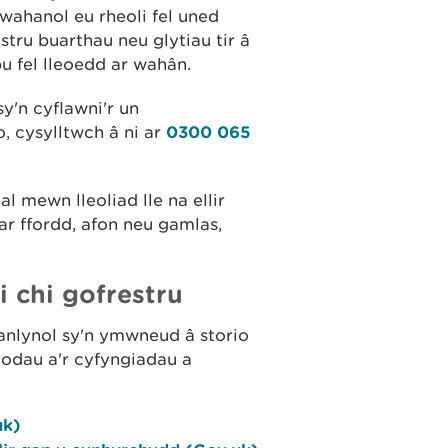
arwahanol eu rheoli fel uned
restru buarthau neu glytiau tir â
u fel lleoedd ar wahân.
y'n cyflawni'r un
, cysylltwch â ni ar
0300 065
 mewn lleoliad lle na ellir
ar ffordd, afon neu gamlas,
 chi gofrestru
canlynol sy'n ymwneud â storio
modau a'r cyfyngiadau a
uk)