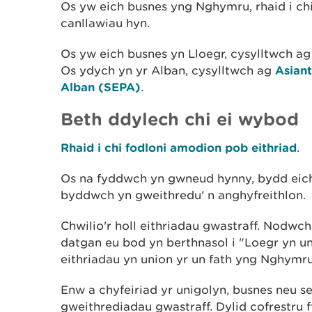
Os yw eich busnes yng Nghymru, rhaid i chi
canllawiau hyn.
Os yw eich busnes yn Lloegr, cysylltwch a
Os ydych yn yr Alban, cysylltwch ag
Asian
Alban (SEPA)
.
Beth ddylech chi ei wybod
Rhaid i chi fodloni amodion pob eithriad
.
Os na fyddwch yn gwneud hynny, bydd eich 
byddwch yn gweithredu' n anghyfreithlon.
Chwilio'r holl eithriadau gwastraff. Nodwc
datgan eu bod yn berthnasol i "Loegr yn 
eithriadau yn union yr un fath yng Nghymr
Enw a chyfeiriad yr unigolyn, busnes neu se
gweithrediadau gwastraff. Dylid cofrestru ff