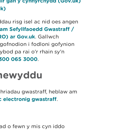
olir gan y cynhyrchydd (Gov.uk)
uk)
dau risg isel ac nid oes angen
am Sefyllfaoedd Gwastraff /
RO) ar Gov.uk
. Gallwch
ofnodion i fodloni gofynion
ybod pa rai o'r rhain sy'n
300 065 3000
.
dnewyddu
thriadau gwastraff, heblaw am
c electronig gwastraff
.
ad o fewn y mis cyn iddo