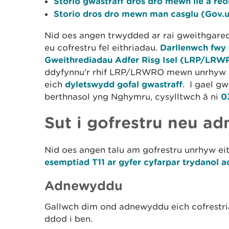
Storio gwastraff dros dro mewn lle a re
Storio dros dro mewn man casglu (Gov.
Nid oes angen trwydded ar rai gweithgared
eu cofrestru fel eithriadau.
Darllenwch fwy 
Gweithrediadau Adfer Risg Isel (LRP/LRW
ddyfynnu'r rhif LRP/LRWRO mewn unrhyw g
eich
dyletswydd gofal gwastraff
. I gael gw
berthnasol yng Nghymru, cysylltwch â ni
0
Sut i gofrestru neu a
Nid oes angen talu am gofrestru unrhyw ei
esemptiad T11 ar gyfer cyfarpar trydanol a
Adnewyddu
Gallwch dim ond adnewyddu eich cofrestri
ddod i ben.