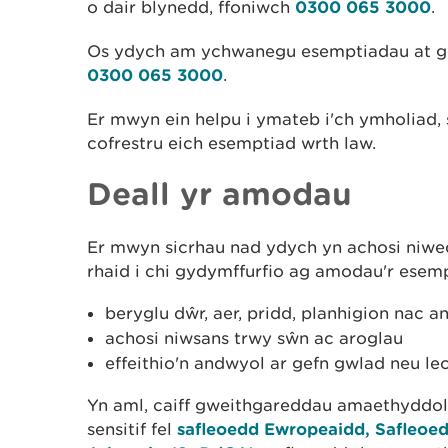
o dair blynedd, ffoniwch
0300 065 3000
.
Os ydych am ychwanegu esemptiadau at gof
0300 065 3000
.
Er mwyn ein helpu i ymateb i'ch ymholiad, 
cofrestru eich esemptiad wrth law.
Deall yr amodau
Er mwyn sicrhau nad ydych yn achosi niwed
rhaid i chi gydymffurfio ag amodau'r esem
beryglu dŵr, aer, pridd, planhigion nac ani
achosi niwsans trwy sŵn ac aroglau
effeithio'n andwyol ar gefn gwlad neu l
Yn aml, caiff gweithgareddau amaethyddol
sensitif fel
safleoedd Ewropeaidd, Safleo