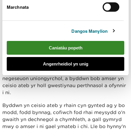
Ymateb i'ch negeseuon
Marchnata
Rydyn ni'n hoffi cysylltu â'n dilynwyr a gwneud ein
gorau i ymateb lle bynnag y gallwn, ond rydym yn
Dangos Manylion
delio â chyfaint helaeth o draffig trwy ein cyfrifon,
felly ni allwn bob amser ymateb i bob sylw a
Caniatáu popeth
dderbyniwn.
Angenrheidiol yn unig
Rydym yn darllen pob neges y sonnir amdanom
ynddynt, neu’r rhai rydyn yn eu derbyn fel
negeseuon uniongyrchol, a byddwn bob amser yn
ceisio ateb yr holl gwestiynau perthnasol a ofynnir
i ni.
Byddwn yn ceisio ateb y rhain cyn gynted ag y bo
modd, fodd bynnag, cofiwch fod rhai meysydd o'n
gwaith yn dechnegol a chymhleth, a gall gymryd
mwy o amser i ni gael ymateb i chi. Lle bo hynny'n