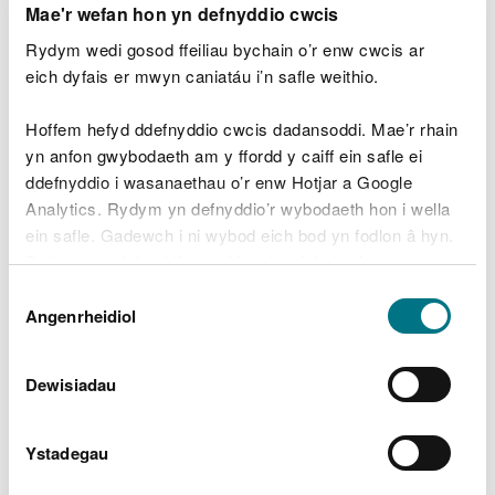
Mae'r wefan hon yn defnyddio cwcis
gwneud sylwadau personol neu dramgwyddus
am ein staff (mae gennym i gyd deimladau)
Rydym wedi gosod ffeiliau bychain o’r enw cwcis ar
dyfalu ar ymchwiliadau cyfredol neu achosion
eich dyfais er mwyn caniatáu i’n safle weithio.
llys parhaus
postio unrhyw beth nad oes gennych ganiatâd
Hoffem hefyd ddefnyddio cwcis dadansoddi. Mae’r rhain
hawlfraint i'w ddefnyddio
yn anfon gwybodaeth am y ffordd y caiff ein safle ei
sbamio ni trwy bostio'r un cynnwys dro ar ôl tro
ddefnyddio i wasanaethau o’r enw Hotjar a Google
(negeseuon cyson negyddol neu ddifrïol sy'n
Analytics. Rydym yn defnyddio’r wybodaeth hon i wella
ceisio pryfocio ymateb)
ein safle. Gadewch i ni wybod eich bod yn fodlon â hyn.
Peidiwch â'i difetha i
Byddwn yn defnyddio cwci i gadw eich dewis.
Dewis
bawb arall
Gellir
darllen mwy am ein cwcis
cyn i chi ddewis.
Angenrheidiol
Caniatâd
Nid ydym yn dymuno gwahardd unrhyw un o'n
Dewisiadau
cyfrifon a byddwn ond yn gwneud hyn fel dewis
olaf. Ond os yw unigolion yn torri'r rheolau'n gyson,
neu'n achosi tarfu mawr ar ein cyfrifon ni fydd
Ystadegau
gennym unrhyw ddewis.