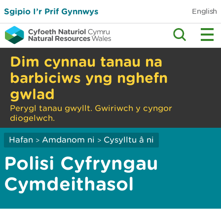
Sgipio I’r Prif Gynnwys
English
Dim cynnau tanau na
barbiciws yng nghefn
gwlad
Perygl tanau gwyllt. Gwiriwch y cyngor
diogelwch.
Hafan
Amdanom ni
Cysylltu â ni
>
>
Polisi Cyfryngau
Cymdeithasol