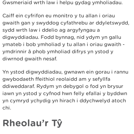
Gwsmeriaid wrth law i helpu gydag ymholiadau.
Caiff ein cyfrifon eu monitro y tu allan i oriau
gwaith gan y swyddog cyfathrebu ar ddyletswydd,
sydd wrth law i ddelio ag argyfyngau a
digwyddiadau. Fodd bynnag, nid ydym yn gallu
ymateb i bob ymholiad y tu allan i oriau gwaith -
ymdrinnir â phob ymholiad difrys yn ystod y
diwrnod gwaith nesaf.
Yn ystod digwyddiadau, gwnawn ein gorau i rannu
gwybodaeth ffeithiol reolaidd am y sefyllfa
ddiweddaraf. Rydym yn debygol o fod yn brysur
iawn yn ystod y cyfnod hwn felly efallai y byddwn
yn cymryd ychydig yn hirach i ddychwelyd atoch
chi.
Rheolau’r Tŷ