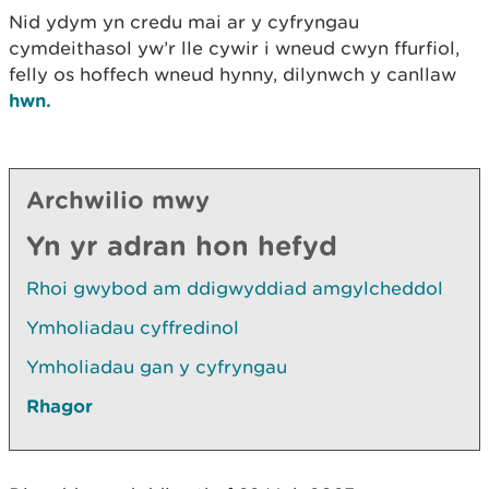
Nid ydym yn credu mai ar y cyfryngau
cymdeithasol yw’r lle cywir i wneud cwyn ffurfiol,
felly os hoffech wneud hynny, dilynwch y canllaw
hwn.
Archwilio mwy
Yn yr adran hon hefyd
Rhoi gwybod am ddigwyddiad amgylcheddol
Ymholiadau cyffredinol
Ymholiadau gan y cyfryngau
Rhagor