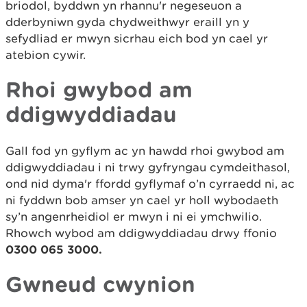
briodol, byddwn yn rhannu'r negeseuon a
dderbyniwn gyda chydweithwyr eraill yn y
sefydliad er mwyn sicrhau eich bod yn cael yr
atebion cywir.
Rhoi gwybod am
ddigwyddiadau
Gall fod yn gyflym ac yn hawdd rhoi gwybod am
ddigwyddiadau i ni trwy gyfryngau cymdeithasol,
ond nid dyma'r ffordd gyflymaf o’n cyrraedd ni, ac
ni fyddwn bob amser yn cael yr holl wybodaeth
sy’n angenrheidiol er mwyn i ni ei ymchwilio.
Rhowch wybod am ddigwyddiadau drwy ffonio
0300 065 3000.
Gwneud cwynion