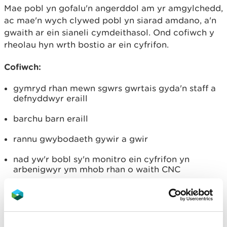
Mae pobl yn gofalu'n angerddol am yr amgylchedd,
ac mae'n wych clywed pobl yn siarad amdano, a'n
gwaith ar ein sianeli cymdeithasol. Ond cofiwch y
rheolau hyn wrth bostio ar ein cyfrifon.
Cofiwch:
gymryd rhan mewn sgwrs gwrtais gyda'n staff a
defnyddwyr eraill
barchu barn eraill
rannu gwybodaeth gywir a gwir
nad yw'r bobl sy'n monitro ein cyfrifon yn
arbenigwyr ym mhob rhan o waith CNC
Peidiwch:
postio sylwadau sy’n cam-drin neu sy’n
dramgwyddus - caiff y rhain eu dileu