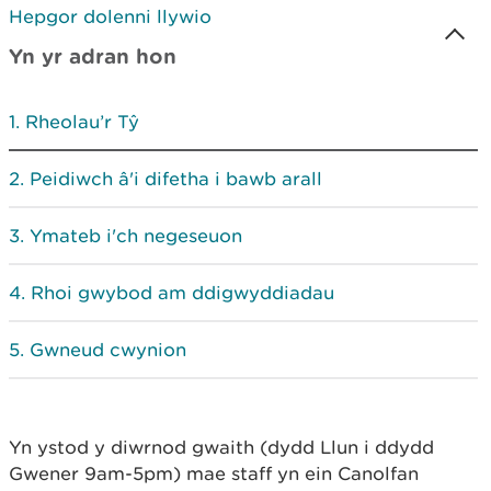
Hepgor dolenni llywio
Yn yr adran hon
Rheolau’r Tŷ
Peidiwch â'i difetha i bawb arall
Ymateb i'ch negeseuon
Rhoi gwybod am ddigwyddiadau
Gwneud cwynion
Yn ystod y diwrnod gwaith (dydd Llun i ddydd
Gwener 9am-5pm) mae staff yn ein Canolfan