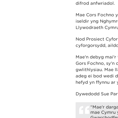
difrod anfwriadol.
Mae Cors Fochno y
iseldir yng Nghymr
Llywodraeth Cymru 
Nod Prosiect Cyfo
cyforgorsydd, aild
Mae'n debyg mai'r 
Gors Fochno, sy'n 
gwlithlysiau. Mae l
adeg ei bod wedi d
hefyd yn ffynnu ar
Dywedodd Sue Park
“Mae'r darga
mae Cymru y
Gwarchodfey