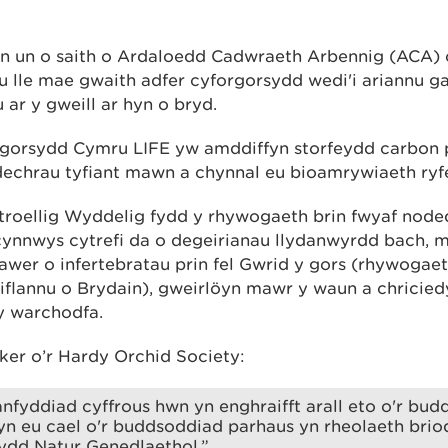
n un o saith o Ardaloedd Cadwraeth Arbennig (ACA)
u lle mae gwaith adfer cyforgorsydd wedi'i ariannu g
ar y gweill ar hyn o bryd.
rgorsydd Cymru LIFE yw amddiffyn storfeydd carbon 
dechrau tyfiant mawn a chynnal eu bioamrywiaeth ry
troellig Wyddelig fydd y rhywogaeth brin fwyaf nodedi
cynnwys cytrefi da o degeirianau llydanwyrdd bach, 
lawer o infertebratau prin fel Gwrid y gors (rhywogae
iflannu o Brydain), gweirlöyn mawr y waun a chricied
 y warchodfa.
er o’r Hardy Orchid Society:
nfyddiad cyffrous hwn yn enghraifft arall eto o'r budd
n eu cael o'r buddsoddiad parhaus yn rheolaeth briod
dd Natur Genedlaethol.”