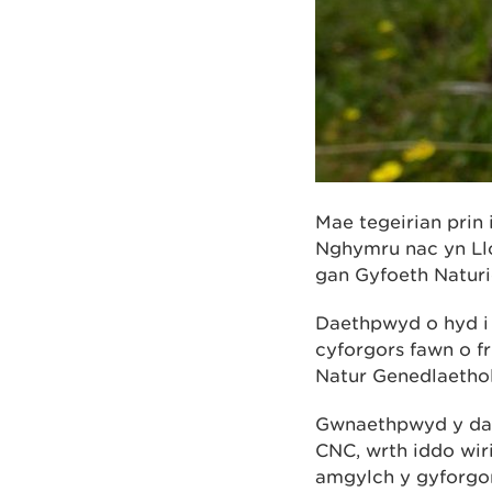
Mae tegeirian prin
Nghymru nac yn Ll
gan Gyfoeth Natur
Daethpwyd o hyd i 
cyforgors fawn o f
Natur Genedlaethol
Gwnaethpwyd y darg
CNC, wrth iddo wir
amgylch y gyforgor