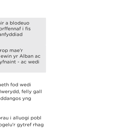
ir a blodeuo
fennaf i fis
anfyddiad
rop mae'r
lewin yr Alban ac
yfnaint - ac wedi
aeth fod wedi
werydd, felly gall
ymddangos yng
rau i alluogi pobl
ogelu'r gytref rhag