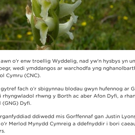
 iawn o'r enw troellig Wyddelig, nad yw'n hysbys yn u
oegr, wedi ymddangos ar warchodfa yng nghanolbarth
iol Cymru (CNC).
gytref fach o’r sbigynnau blodau gwyn hufennog ar G
ri rhyngwladol rhwng y Borth ac aber Afon Dyfi, a rh
 (GNG) Dyfi.
anfyddiad ddiwedd mis Gorffennaf gan Justin Lyons,
io'r Merlod Mynydd Cymreig a ddefnyddir i bori caea
s.