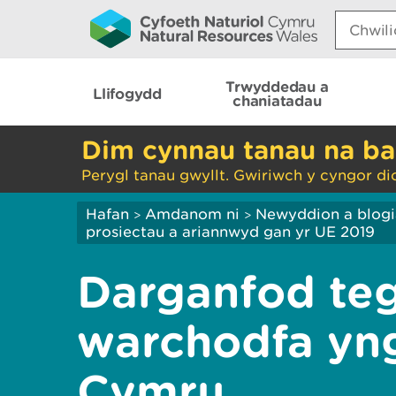
Search:
Trwyddedau a
Llifogydd
chaniatadau
Dim cynnau tanau na ba
Perygl tanau gwyllt. Gwiriwch y cyngor di
Hafan
Amdanom ni
Newyddion a blog
>
>
prosiectau a ariannwyd gan yr UE 2019
Darganfod tege
warchodfa yn
Cymru