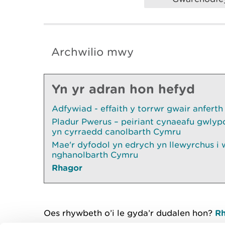
Archwilio mwy
Yn yr adran hon hefyd
Adfywiad - effaith y torrwr gwair anferth
Pladur Pwerus – peiriant cynaeafu gwly
yn cyrraedd canolbarth Cymru
Mae'r dyfodol yn edrych yn llewyrchus i 
nghanolbarth Cymru
Rhagor
Oes rhywbeth o’i le gyda’r dudalen hon?
Rh