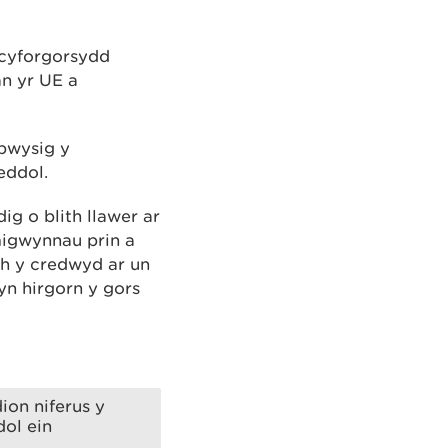
 cyforgorsydd
an yr UE a
pwysig y
feddol.
g o blith llawer ar
migwynnau prin a
th y credwyd ar un
yn hirgorn y gors
ion niferus y
ol ein