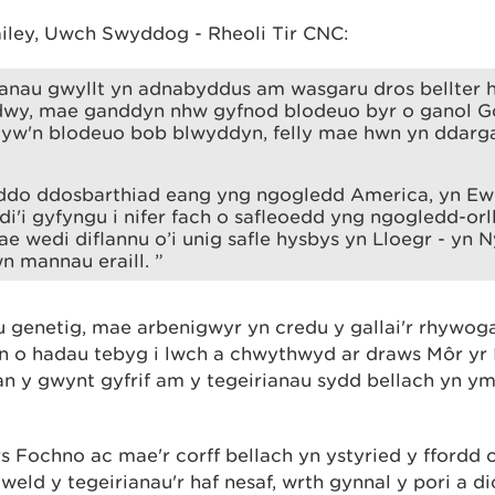
ley, Uwch Swyddog - Rheoli Tir CNC:
anau gwyllt yn adnabyddus am wasgaru dros bellter h
wy, mae ganddyn nhw gyfnod blodeuo byr o ganol Gorf
d yw'n blodeuo bob blwyddyn, felly mae hwn yn ddarg
ddo ddosbarthiad eang yng ngogledd America, yn Ew
di'i gyfyngu i nifer fach o safleoedd yng ngogledd-orl
e wedi diflannu o’i unig safle hysbys yn Lloegr - yn N
 mannau eraill. ”
au genetig, mae arbenigwyr yn credu y gallai'r rhywog
n o hadau tebyg i lwch a chwythwyd ar draws Môr yr I
n y gwynt gyfrif am y tegeirianau sydd bellach yn 
s Fochno ac mae'r corff bellach yn ystyried y ffordd o
weld y tegeirianau'r haf nesaf, wrth gynnal y pori a di