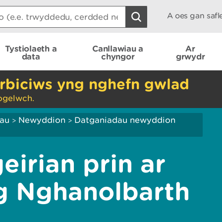
A oes gan saf
Tystiolaeth a
Canllawiau a
Ar
data
chyngor
grwydr
rbiciws yng nghefn gwlad
ogelwch.
iau
Newyddion
Datganiadau newyddion
>
>
irian prin ar
g Nghanolbarth