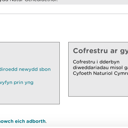
Cofrestru ar gy
Cofrestru i dderbyn
diweddariadau misol g
pdiroedd newydd sbon
Cyfoeth Naturiol Cymr
wyfyn prin yng
owch eich adborth
.