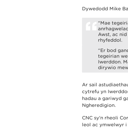
Dywedodd Mike Bai
“Mae tegeiri
anrhagwelad
Awst, ac ni
rhyfeddol.
“Er bod gan
tegeirian we
Iwerddon. Ma
dirywio mewn
Ar sail astudiaeth
cytrefu yn Iwerddo
hadau a gariwyd ga
Ngheredigion.
CNC sy'n rheoli Cor
leol ac ymwelwyr i 