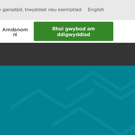
le ganiatâd, trwydded neu esemptiad
English
Rhoi gwybod am
Amdanom
ni
ddigwyddiad