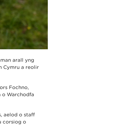
nman arall yng
 Cymru a reolir
ors Fochno,
an o Warchodfa
 aelod o staff
u corsiog o