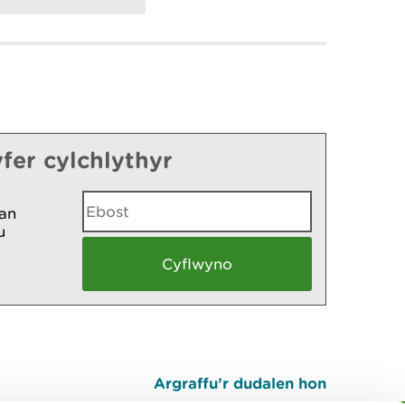
fer cylchlythyr
an
u
Argraffu’r dudalen hon