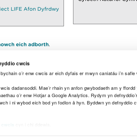
siect LIFE Afon Dyfrdwy
owch eich adborth
.
nyddio cwcis
bychain o’r enw cwcis ar eich dyfais er mwyn caniatáu i’n safle 
Y
wcis dadansoddi. Mae’r rhain yn anfon gwybodaeth am y ffordd y
anaethau o’r enw Hotjar a Google Analytics. Rydym yn defnyddio
ewch i ni wybod eich bod yn fodlon â hyn. Byddwn yn defnyddio 
aeg
Map o'r safle
Hawlfraint
Preifatrwydd a 
 cwcis
cyn i chi ddewis.