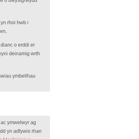
mae o bwysigrwydd
 yn rhoi hwb i
hwn.
dianc o erddi er
twyni deinamig wrth
lawiau ymbellhau
l ac ymwelwyr ag
ydd yn adfywio rhan