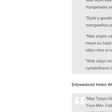
Mae twyni Aber
rhyngwladol ar
“Bydd y gwaith
rywogaethau pl
“Mae angen cae
mwyn eu hatal 
iddyn nhw or-s
“Wrth iddyn nh
cymdeithasol 
Ddywedodd Helen Wai
“Mae Tywyn Ab
Ynys Môn. Fell