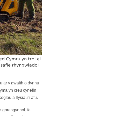
ed Cymru yn troi ei
 safle rhyngwladol
u ar y gwaith o dynnu
 yma yn creu cynefin
glau a llysiau’r afu.
n goresgynnol, fel