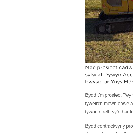
Mae prosiect cadwr
sylw at Dywyn Aber
bwysig ar Ynys Mô
Bydd tîm prosiect Twy
tyweirch mewn chwe ar
tywod noeth sy’n hanfo
Bydd contractwyr y pro