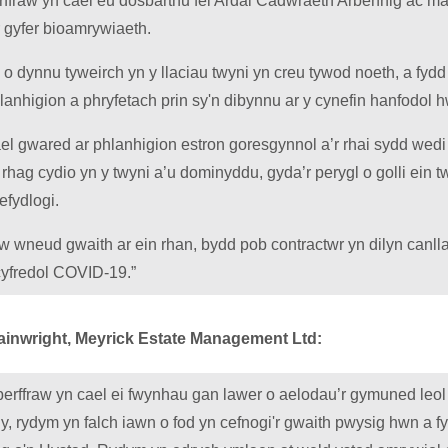
ffraw yn cael eu dosbarthu fel Ardal Cadwraeth Arbennig ac 
 gyfer bioamrywiaeth.
 o dynnu tyweirch yn y llaciau twyni yn creu tywod noeth, a fydd
anhigion a phryfetach prin sy'n dibynnu ar y cynefin hanfodol 
l gwared ar phlanhigion estron goresgynnol a’r rhai sydd wedi 
rhag cydio yn y twyni a’u dominyddu, gyda’r perygl o golli ein 
efydlogi.
w wneud gwaith ar ein rhan, bydd pob contractwr yn dilyn canl
cyfredol COVID-19.”
nwright, Meyrick Estate Management Ltd:
erffraw yn cael ei fwynhau gan lawer o aelodau’r gymuned leo
y, rydym yn falch iawn o fod yn cefnogi'r gwaith pwysig hwn a f