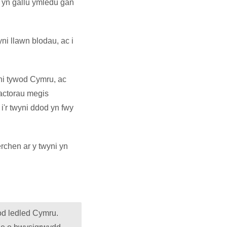
, yn gallu ymledu gan
ni llawn blodau, ac i
ni tywod Cymru, ac
actorau megis
 i'r twyni ddod yn fwy
rchen ar y twyni yn
od ledled Cymru.