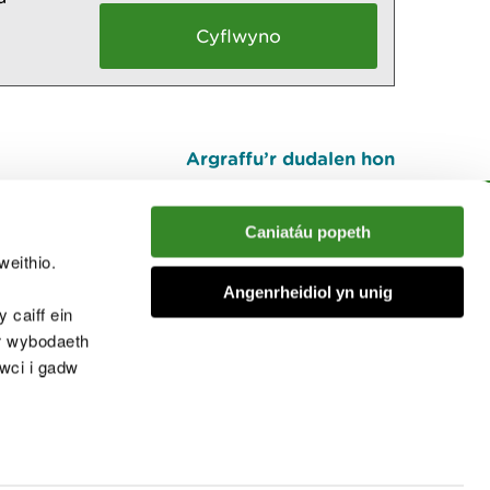
Argraffu’r dudalen hon
I fyny
Caniatáu popeth
weithio.
muno â'r sgwrs
Angenrheidiol yn unig
 caiff ein
’r wybodaeth
cwci i gadw
chwcis