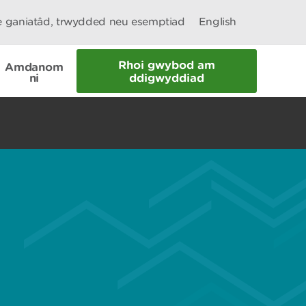
le ganiatâd, trwydded neu esemptiad
English
Rhoi gwybod am
Amdanom
ni
ddigwyddiad