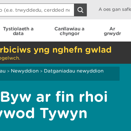
A oes gan saf
Tystiolaeth a
Canllawiau a
Ar
data
chyngor
grwydr
rbiciws yng nghefn gwlad
ogelwch.
iau
Newyddion
Datganiadau newyddion
>
>
Byw ar fin rhoi
tywod Tywyn