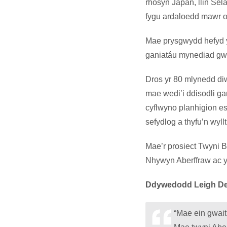
rhosyn Japan, llin Sel
fygu ardaloedd mawr o
Mae prysgwydd hefyd yn 
ganiatáu mynediad gwel
Dros yr 80 mlynedd di
mae wedi’i ddisodli g
cyflwyno planhigion est
sefydlog a thyfu’n wyll
Mae’r prosiect Twyni 
Nhywyn Aberffraw ac yn
Ddywedodd Leigh Den
“Mae ein gwait