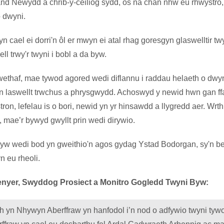
and Newydd a chrib-y-ceiliog sydd, os na chân nhw eu rhwystro
 dwyni.
cael ei dorri'n ôl er mwyn ei atal rhag goresgyn glaswelltir twy
l trwy'r twyni i bobl a da byw.
wethaf, mae tywod agored wedi diflannu i raddau helaeth o dwy
an laswellt trwchus a phrysgwydd. Achoswyd y newid hwn gan ff
ron, lefelau is o bori, newid yn yr hinsawdd a llygredd aer. Wrth
t, mae’r bywyd gwyllt prin wedi dirywio.
Byw wedi bod yn gweithio'n agos gydag Ystad Bodorgan, sy'n be
 eu rheoli.
yer, Swyddog Prosiect a Monitro Gogledd Twyni Byw:
h yn Nhywyn Aberffraw yn hanfodol i’n nod o adfywio twyni tyw