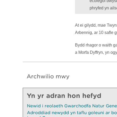
ecolegol bwysi
phryfed yn ail
At ei gilydd, mae Twyn
Arbennig, ar 10 safle 
Bydd rhagor o waith g
a Morfa Dyffryn, yn og
Archwilio mwy
Yn yr adran hon hefyd
Newid i reolaeth Gwarchodfa Natur Gen
Adroddiad newydd yn taflu goleuni ar bo