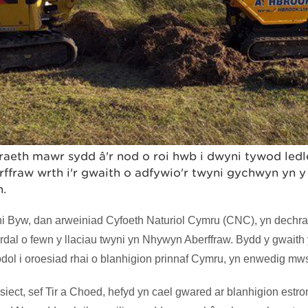
aeth mawr sydd â'r nod o roi hwb i dwyni tywod ledl
ffraw wrth i'r gwaith o adfywio'r twyni gychwyn yn y
n.
ni Byw, dan arweiniad Cyfoeth Naturiol Cymru (CNC), yn dechra
dal o fewn y llaciau twyni yn Nhywyn Aberffraw. Bydd y gwaith
dol i oroesiad rhai o blanhigion prinnaf Cymru, yn enwedig mwso
siect, sef Tir a Choed, hefyd yn cael gwared ar blanhigion estro