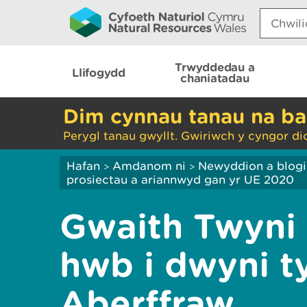
Search:
Trwyddedau a
Llifogydd
chaniatadau
Dim cynnau tanau na ba
Perygl tanau gwyllt. Gwiriwch y cyngor di
Hafan
Amdanom ni
Newyddion a blog
>
>
prosiectau a ariannwyd gan yr UE 2020
Gwaith Twyni 
hwb i dwyni 
Aberffraw