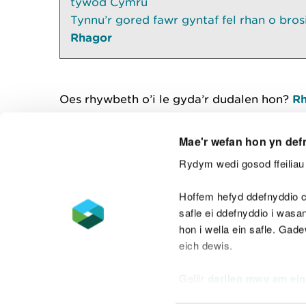
tywod Cymru
Tynnu’r gored fawr gyntaf fel rhan o bro
Rhagor
Oes rhywbeth o’i le gyda’r dudalen hon?
Rh
Mae'r wefan hon yn def
Rydym wedi gosod ffeiliau 
Cysylltu â ni
Hoffem hefyd ddefnyddio c
safle ei ddefnyddio i was
hon i wella ein safle. Gad
eich dewis.
Datganiad hygyrchedd
Safonau'r Gymr
Gellir
darllen mwy am ein
Datganiad caethwasiaeth fodern