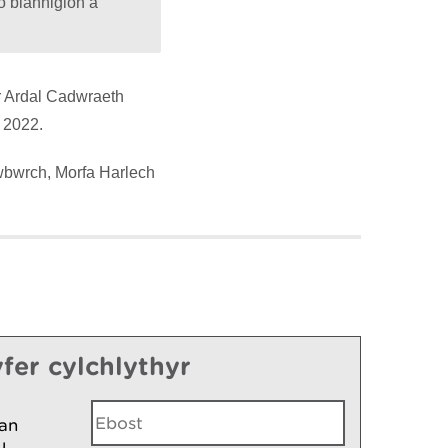
o blanhigion a
ir Ardal Cadwraeth
 2022.
wbwrch, Morfa Harlech
fer cylchlythyr
an
u