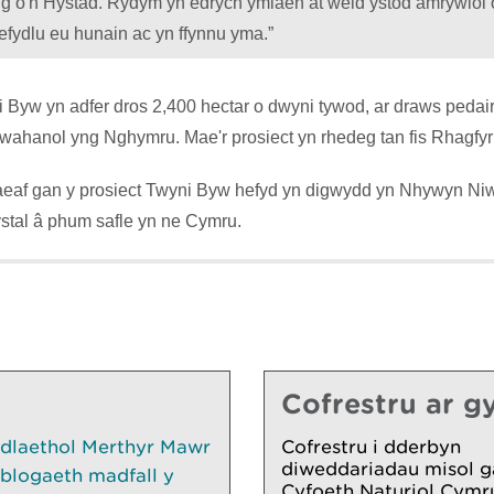
g o'n Hystad. Rydym yn edrych ymlaen at weld ystod amrywiol 
sefydlu eu hunain ac yn ffynnu yma.”
i Byw yn adfer dros 2,400 hectar o dwyni tywod, ar draws peda
gwahanol yng Nghymru. Mae'r prosiect yn rhedeg tan fis Rhagfyr
aeaf gan y prosiect Twyni Byw hefyd yn digwydd yn Nhywyn Ni
ystal â phum safle yn ne Cymru.
Cofrestru ar gy
edlaethol Merthyr Mawr
Cofrestru i dderbyn
diweddariadau misol g
blogaeth madfall y
Cyfoeth Naturiol Cymr