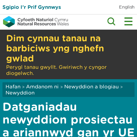
Sgipio I’r Prif Gynnwys
English
Dim cynnau tanau na
barbiciws yng nghefn
gwlad
Perygl tanau gwyllt. Gwiriwch y cyngor
diogelwch.
Hafan
Amdanom ni
Newyddion a blogiau
>
>
>
Newyddion
Datganiadau
newyddion prosiectau
a ariannwyd gan yr UE