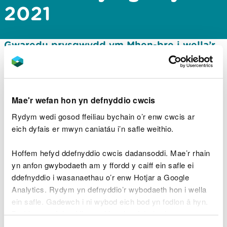
2021
Gwaredu prysgwydd ym Mhen-bre i wella’r
twyni ar gyfer bioamrywiaeth
Prosiect adfer mawndiroedd ar y trywydd
iawn i gefnogi adferiad yr hinsawdd
Mae'r wefan hon yn defnyddio cwcis
Adfer mawndir yn talu ar ei ganfed i natur
Rydym wedi gosod ffeiliau bychain o’r enw cwcis ar
Marches Mosses yn nodi’r carreg filltir o30
eich dyfais er mwyn caniatáu i’n safle weithio.
mlynedd yn y frwydr yn erbyn newid yn yr
hinsawdd
Hoffem hefyd ddefnyddio cwcis dadansoddi. Mae’r rhain
Prosiect mawndiroedd yng Nghymru’n
yn anfon gwybodaeth am y ffordd y caiff ein safle ei
ymuno â Phrosiect y Wasg Mawndiroedd
ddefnyddio i wasanaethau o’r enw Hotjar a Google
Fyd-eang (GP3)
Analytics. Rydym yn defnyddio’r wybodaeth hon i wella
ein safle. Gadewch i ni wybod eich bod yn fodlon â hyn.
Diwrnod Rhyngwladol y Twyni Tywod ar ei
Byddwn yn defnyddio cwci i gadw eich dewis.
ffordd i dynnu sylw at bwysigrwydd y