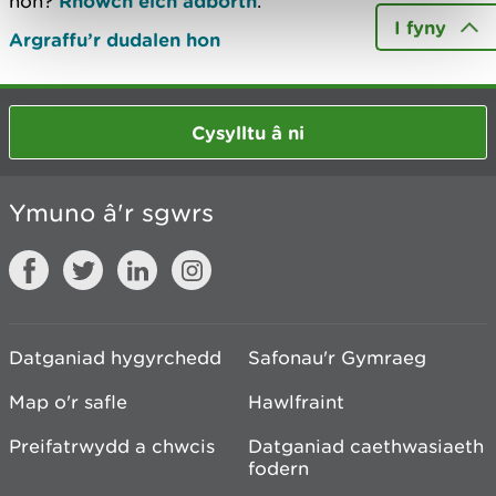
hon?
Rhowch eich adborth
.
I fyny
Argraffu’r dudalen hon
Cysylltu â ni
Ymuno â'r sgwrs
Datganiad hygyrchedd
Safonau'r Gymraeg
Map o'r safle
Hawlfraint
Preifatrwydd a chwcis
Datganiad caethwasiaeth
fodern