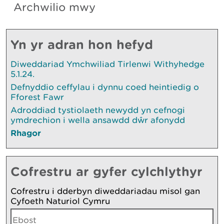
Archwilio mwy
Yn yr adran hon hefyd
Diweddariad Ymchwiliad Tirlenwi Withyhedge
5.1.24.
Defnyddio ceffylau i dynnu coed heintiedig o
Fforest Fawr
Adroddiad tystiolaeth newydd yn cefnogi
ymdrechion i wella ansawdd dŵr afonydd
Rhagor
Cofrestru ar gyfer cylchlythyr
Cofrestru i dderbyn diweddariadau misol gan
Cyfoeth Naturiol Cymru