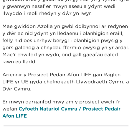
y gwanwyn nesaf er mwyn asesu a ydynt wedi
llwyddo i reoli rhedyn y dŵr yn lwyr.
Mae gwiddon Azolla yn gwbl ddibynnol ar redynen
y dŵr ac nid ydynt yn lledaenu i blanhigion eraill,
felly nid oes unrhyw berygl i blanhigion pwysig y
gors galchog a chnydau ffermio pwysig yn yr ardal.
Mae'r chwilod yn wydn, ond gall gaeafau caled
iawn eu lladd.
Ariennir y Prosiect Pedair Afon LIFE gan Raglen
LIFE yr UE gyda chefnogaeth Llywodraeth Cymru a
Dŵr Cymru.
Er mwyn darganfod mwy am y prosiect ewch i’r
wefan
Cyfoeth Naturiol Cymru / Prosiect Pedair
Afon LIFE