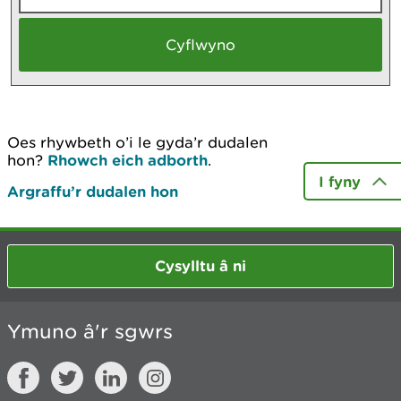
Oes rhywbeth o’i le gyda’r dudalen
hon?
Rhowch eich adborth
.
I fyny
Argraffu’r dudalen hon
Cysylltu â ni
Ymuno â'r sgwrs