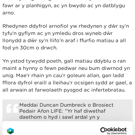
fawr ar y planhigyn, ac yn bwydo ac yn datblygu
arno.
Rhedynen ddyfrol arnofiol yw rhedynen y dŵr sy'n
tyfu'n gyflym ac yn ymledu dros wyneb dŵr
llonydd a dŵr sy’n llifo’n araf i ffurfio matiau a all
fod yn 30cm o drwch.
Yn ystod tywydd poeth, gall matiau ddyblu o ran
maint a hynny o fewn pedwar neu bum diwrnod yn
unig. Mae'r rhain yn cau’r goleuni allan, gan ladd
fflora dyfrol eraill a lleihau’r ocsigen sydd ar gael, a
all arwain at farwolaeth pysgod ac infertebratau.
Meddai Duncan Dumbreck o Brosiect
Pedair Afon LIFE: “Yr haf diwethaf
daethom o hyd i sawl ardal yn y
warchodfa lle roedd rhedynen y dŵr yn
cymryd drosodd oddi wrth blanhigion
brodorol.