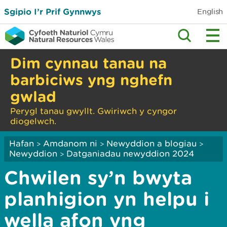
Sgipio I’r Prif Gynnwys
English
Dim cynnau tanau na
barbiciws yng nghefn
gwlad
Perygl tanau gwyllt. Gwiriwch y cyngor
diogelwch.
Hafan
Amdanom ni
Newyddion a blogiau
>
>
>
Newyddion
Datganiadau newyddion 2024
>
Chwilen sy’n bwyta
planhigion yn helpu i
wella afon yng