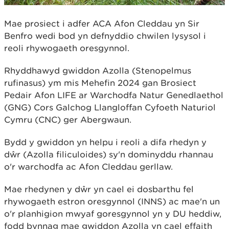
Mae prosiect i adfer ACA Afon Cleddau yn Sir
Benfro wedi bod yn defnyddio chwilen lysysol i
reoli rhywogaeth oresgynnol.
Rhyddhawyd gwiddon Azolla (Stenopelmus
rufinasus) ym mis Mehefin 2024 gan Brosiect
Pedair Afon LIFE ar Warchodfa Natur Genedlaethol
(GNG) Cors Galchog Llangloffan Cyfoeth Naturiol
Cymru (CNC) ger Abergwaun.
Bydd y gwiddon yn helpu i reoli a difa rhedyn y
dŵr (Azolla filiculoides) sy'n dominyddu rhannau
o'r warchodfa ac Afon Cleddau gerllaw.
Mae rhedynen y dŵr yn cael ei dosbarthu fel
rhywogaeth estron oresgynnol (INNS) ac mae'n un
o'r planhigion mwyaf goresgynnol yn y DU heddiw,
fodd bynnag mae gwiddon Azolla yn cael effaith