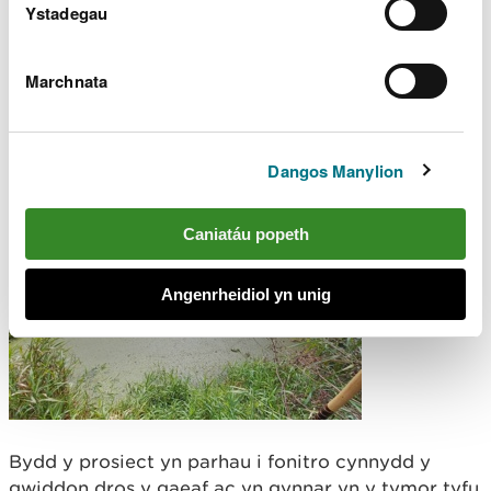
Ystadegau
Marchnata
Dangos Manylion
Caniatáu popeth
Angenrheidiol yn unig
Bydd y prosiect yn parhau i fonitro cynnydd y
gwiddon dros y gaeaf ac yn gynnar yn y tymor tyfu