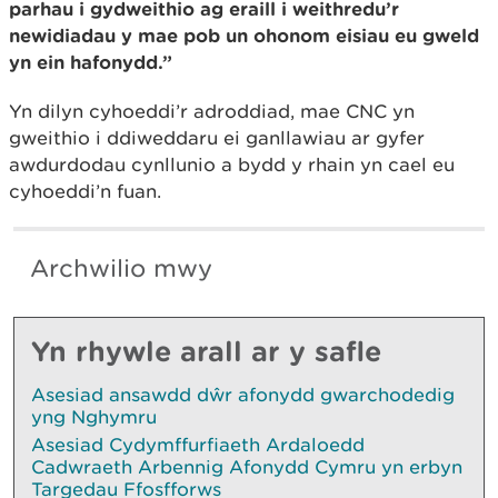
parhau i gydweithio ag eraill i weithredu’r
newidiadau y mae pob un ohonom eisiau eu gweld
yn ein hafonydd.”
Yn dilyn cyhoeddi’r adroddiad, mae CNC yn
gweithio i ddiweddaru ei ganllawiau ar gyfer
awdurdodau cynllunio a bydd y rhain yn cael eu
cyhoeddi’n fuan.
Archwilio mwy
Yn rhywle arall ar y safle
Asesiad ansawdd dŵr afonydd gwarchodedig
yng Nghymru
Asesiad Cydymffurfiaeth Ardaloedd
Cadwraeth Arbennig Afonydd Cymru yn erbyn
Targedau Ffosfforws