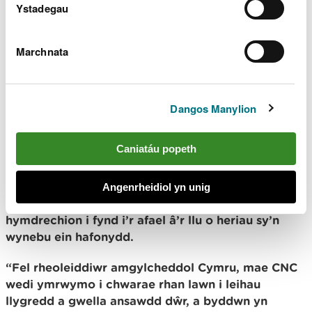
Ystadegau
ystyried.
Mae’r methiannau amonia cyson yn ACA Cleddau
Marchnata
yn debygol o fod o ganlyniad i amrediad o
ffynonellau llygredd. Mae CNC yn cynnwys
trwyddedau dŵr gwastraff o fewn y rhannau sy’n
Dangos Manylion
methu yn y dalgylch yn ein rhaglen adolygu
gyfredol.
Caniatáu popeth
Meddai Rhian:
“Mae tystiolaeth newydd bob amser yn cael ei
Angenrheidiol yn unig
chroesawu a bydd yn parhau i gyfarwyddo ein
hymdrechion i fynd i’r afael â’r llu o heriau sy’n
wynebu ein hafonydd.
“Fel rheoleiddiwr amgylcheddol Cymru, mae CNC
wedi ymrwymo i chwarae rhan lawn i leihau
llygredd a gwella ansawdd dŵr, a byddwn yn