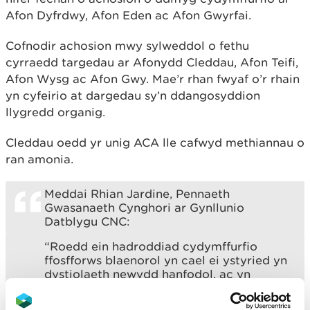
Afon Dyfrdwy, Afon Eden ac Afon Gwyrfai.
Cofnodir achosion mwy sylweddol o fethu
cyrraedd targedau ar Afonydd Cleddau, Afon Teifi,
Afon Wysg ac Afon Gwy. Mae’r rhan fwyaf o’r rhain
yn cyfeirio at dargedau sy’n ddangosyddion
llygredd organig.
Cleddau oedd yr unig ACA lle cafwyd methiannau o
ran amonia.
Meddai Rhian Jardine, Pennaeth
Gwasanaeth Cynghori ar Gynllunio
Datblygu CNC:
“Roedd ein hadroddiad cydymffurfio
ffosfforws blaenorol yn cael ei ystyried yn
dystiolaeth newydd hanfodol, ac yn
allweddol ar gyfer y rhai sy’n gwneud
penderfyniadau ledled Cymru.