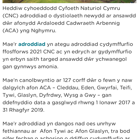
Heddiw cyhoeddodd Cyfoeth Naturiol Cymru
(CNC) adroddiad o dystiolaeth newydd ar ansawdd
dŵr afonydd Ardaloedd Cadwraeth Arbennig
(ACA) yng Nghymru.
Mae’r
adroddiad
yn ategu adroddiad cydymffurfio
ffosfforws 2021 CNC ac yn edrych ar gydymffurfio
yn erbyn saith targed ansawdd dŵr ychwanegol
gan gynnwys amonia.
Mae’n canolbwyntio ar 127 corff dŵr o fewn y naw
dalgylch afon ACA – Cleddau, Eden, Gwyrfai, Teifi,
Tywi, Glaslyn, Dyfrdwy, Wysg a Gwy – gan
ddefnyddio data a gasglwyd rhwng 1 Ionawr 2017 a
31 Rhagfyr 2019.
Mae’r adroddiad yn dangos nad oes unrhyw
fethiannau ar Afon Tywi ac Afon Glaslyn, tra bod
nifer fechan o achosion o ddiffyg cydymffurfio ar