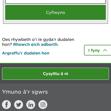
Oes rhywbeth o’i le gyda’r dudalen
hon?
Rhowch eich adborth
.
I fyny
Argraffu’r dudalen hon
Cysylltu â ni
Ymuno â'r sgwrs