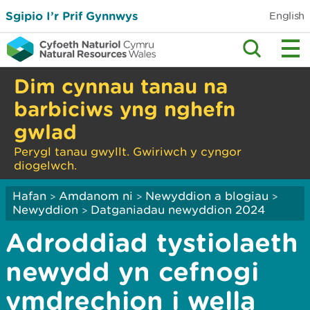
Sgipio I’r Prif Gynnwys
English
Dim cynnau tanau na
barbiciws yng nghefn
gwlad
Perygl tanau gwyllt. Gwiriwch y cyngor
diogelwch.
Hafan
Amdanom ni
Newyddion a blogiau
>
>
>
Newyddion
Datganiadau newyddion 2024
>
Adroddiad tystiolaeth
newydd yn cefnogi
ymdrechion i wella