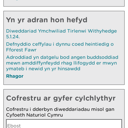
Yn yr adran hon hefyd
Diweddariad Ymchwiliad Tirlenwi Withyhedge
5.1.24.
Defnyddio ceffylau i dynnu coed heintiedig o
Fforest Fawr
Adroddiad yn datgelu bod angen buddsoddiad
mewn amddiffynfeydd rhag llifogydd er mwyn
ymateb i newid yn yr hinsawdd
Rhagor
Cofrestru ar gyfer cylchlythyr
Cofrestru i dderbyn diweddariadau misol gan
Cyfoeth Naturiol Cymru