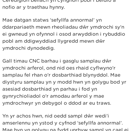
Ceredigion bellach yn cynghori pobl i beidio â
nofio ar y traethau hynny.
Mae datgan statws ‘sefyllfa annormal’ yn
ddarpariaeth mewn rheoliadau dŵr ymdrochi sy'n
ei gwneud yn ofynnol i osod arwyddion i rybuddio
pobl am ddigwyddiad llygredd mewn dŵr
ymdrochi dynodedig.
Gall timau CNC barhau i gasglu samplau dŵr
ymdrochi arferol, ond nid oes rhaid cyflwyno'r
samplau fel rhan o'r dosbarthiad blynyddol. Mae
diystyru samplau yn y modd hwn yn golygu bod yr
asesiad dosbarthiad yn parhau i fod yn
gynrychioliadol o'r amodau arferol y mae
ymdrochwyr yn debygol o ddod ar eu traws.
Yn yr achos hwn, nid oedd sampl dŵr wedi’i
amserlennu yn ystod y cyfnod ‘sefyllfa annormal’.
Mae hyn yn golygu na fydd unrhyw sampl yn cael ei