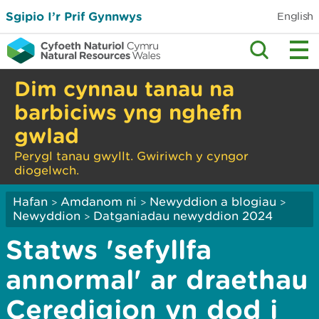
Sgipio I’r Prif Gynnwys
English
Dim cynnau tanau na
barbiciws yng nghefn
gwlad
Perygl tanau gwyllt. Gwiriwch y cyngor
diogelwch.
Hafan
Amdanom ni
Newyddion a blogiau
>
>
>
Newyddion
Datganiadau newyddion 2024
>
Statws 'sefyllfa
annormal' ar draethau
Ceredigion yn dod i