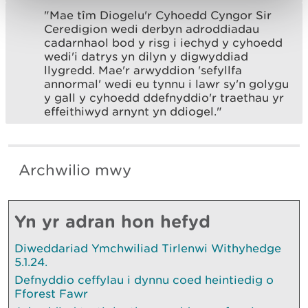
"Mae tîm Diogelu'r Cyhoedd Cyngor Sir
Ceredigion wedi derbyn adroddiadau
cadarnhaol bod y risg i iechyd y cyhoedd
wedi'i datrys yn dilyn y digwyddiad
llygredd. Mae'r arwyddion 'sefyllfa
annormal' wedi eu tynnu i lawr sy'n golygu
y gall y cyhoedd ddefnyddio'r traethau yr
effeithiwyd arnynt yn ddiogel."
Archwilio mwy
Yn yr adran hon hefyd
Diweddariad Ymchwiliad Tirlenwi Withyhedge
5.1.24.
Defnyddio ceffylau i dynnu coed heintiedig o
Fforest Fawr