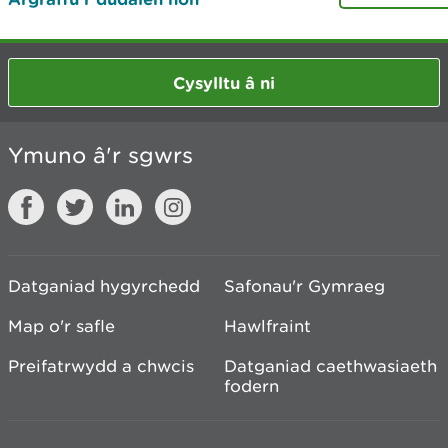
Cysylltu â ni
Ymuno â'r sgwrs
Datganiad hygyrchedd
Safonau'r Gymraeg
Map o'r safle
Hawlfraint
Preifatrwydd a chwcis
Datganiad caethwasiaeth
fodern