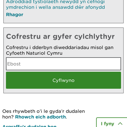
Adroddiad tystiolaeth newydd yn cefnogi
ymdrechion i wella ansawdd dŵr afonydd
Rhagor
Cofrestru ar gyfer cylchlythyr
Cofrestru i dderbyn diweddariadau misol gan
Cyfoeth Naturiol Cymru
Oes rhywbeth o’i le gyda’r dudalen
hon?
Rhowch eich adborth
.
I fyny
Argraffu’r dudalen hon