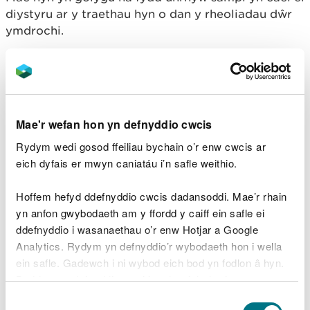
diystyru ar y traethau hyn o dan y rheoliadau dŵr
ymdrochi.
Yr wythnos ddiwethaf, ar ddydd Gwener 12
Gorffennaf, adroddwyd bod dŵr afliwiedig yn llifo
o Afon Hawen i Draeth Llangrannog. Yn fuan wedi
hynny, adroddodd ffermwr lleol bod gollyngiad
Mae'r wefan hon yn defnyddio cwcis
wedi digwydd o'i lagŵn slyri yn uwch i fyny yn y
dalgylch. Cafodd swyddog amgylchedd ei anfon ar
Rydym wedi gosod ffeiliau bychain o’r enw cwcis ar
unwaith i ymchwilio i'r sefyllfa.
eich dyfais er mwyn caniatáu i’n safle weithio.
Ar ôl cyrraedd, canfu'r swyddog fod y ffermwr
Hoffem hefyd ddefnyddio cwcis dadansoddi. Mae’r rhain
eisoes wedi cymryd mesurau i atal y llygredd.
yn anfon gwybodaeth am y ffordd y caiff ein safle ei
Mewn ymateb i'r digwyddiad, datganwyd 'sefyllfa
ddefnyddio i wasanaethau o’r enw Hotjar a Google
annormal' ar gyfer dyfroedd ymdrochi Llangrannog
Analytics. Rydym yn defnyddio’r wybodaeth hon i wella
a Chilborth. Arweiniodd hyn at osod arwyddion yn
ein safle. Gadewch i ni wybod eich bod yn fodlon â hyn.
cynghori'r cyhoedd i osgoi nofio oherwydd
Byddwn yn defnyddio cwci i gadw eich dewis.
problemau ansawdd dŵr posibl.
Dewis