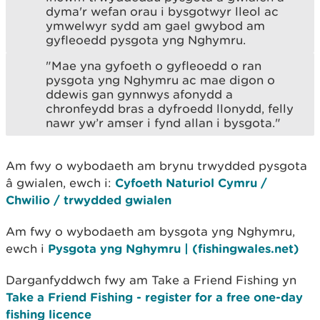
dyma'r wefan orau i bysgotwyr lleol ac
ymwelwyr sydd am gael gwybod am
gyfleoedd pysgota yng Nghymru.
"Mae yna gyfoeth o gyfleoedd o ran
pysgota yng Nghymru ac mae digon o
ddewis gan gynnwys afonydd a
chronfeydd bras a dyfroedd llonydd, felly
nawr yw’r amser i fynd allan i bysgota."
Am fwy o wybodaeth am brynu trwydded pysgota
â gwialen, ewch i:
Cyfoeth Naturiol Cymru /
Chwilio / trwydded gwialen
Am fwy o wybodaeth am bysgota yng Nghymru,
ewch i
Pysgota yng Nghymru | (fishingwales.net)
Darganfyddwch fwy am Take a Friend Fishing yn
Take a Friend Fishing - register for a free one-day
fishing licence