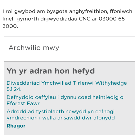
I roi gwybod am bysgota anghyfreithlon, ffoniwch
linell gymorth digwyddiadau CNC ar 03000 65
3000.
Archwilio mwy
Yn yr adran hon hefyd
Diweddariad Ymchwiliad Tirlenwi Withyhedge
5.1.24.
Defnyddio ceffylau i dynnu coed heintiedig o
Fforest Fawr
Adroddiad tystiolaeth newydd yn cefnogi
ymdrechion i wella ansawdd dŵr afonydd
Rhagor