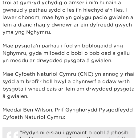
troi at gymryd ychydig o amser i ni'n hunain a
gwneud y pethau sydd o les i’n hiechyd a'n lles. I
lawer ohonom, mae hyn yn golygu pacio gwialen a
lein a dianc rhag y dwndwr ar ein dyfroedd gwych
yma yng Nghymru.
Mae pysgota'n parhau i fod yn boblogaidd yng
Nghymru, gyda miloedd o bobl o bob oed a gallu
yn meddu ar drwydded pysgota â gwialen.
Mae Cyfoeth Naturiol Cymru (CNC) yn annog y rhai
sydd am brofi'r holl hwyl a chynnwrf a ddaw wrth
bysgota i wneud cais ar-lein am drwydded pysgota
â gwialen.
Meddai Ben Wilson, Prif Gynghorydd Pysgodfeydd
Cyfoeth Naturiol Cymru:
"Rydyn ni eisiau i gymaint o bobl â phosib