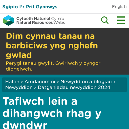
Sgipio I’r Prif Gynnwys
English
Dim cynnau tanau na
barbiciws yng nghefn
gwlad
Perygl tanau gwyllt. Gwiriwch y cyngor
diogelwch.
Hafan
Amdanom ni
Newyddion a blogiau
>
>
>
Newyddion
Datganiadau newyddion 2024
>
Taflwch lein a
dihangwch rhag y
dwndwr