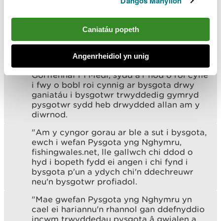
Dangos Manylion
cynnal ledled Cymru drwy gydol y
flwyddyn.
Caniatáu popeth
"Neu os oes gennych chi ffrind neu
berthynas a hoffai roi cynnig ar bysgota
am y tro cyntaf, beth am fanteisio ar fenter
Angenrheidiol yn unig
Take a Friend Fishing sy'n rhedeg o 27
Gorffennaf i 1 Medi, sydd â’r nod o roi cyfle
i fwy o bobl roi cynnig ar bysgota drwy
ganiatáu i bysgotwr trwyddedig gymryd
pysgotwr sydd heb drwydded allan am y
diwrnod.
"Am y cyngor gorau ar ble a sut i bysgota,
ewch i wefan Pysgota yng Nghymru,
fishingwales.net, lle gallwch chi ddod o
hyd i bopeth fydd ei angen i chi fynd i
bysgota p'un a ydych chi'n ddechreuwr
neu'n bysgotwr profiadol.
"Mae gwefan Pysgota yng Nghymru yn
cael ei hariannu'n rhannol gan ddefnyddio
incwm trwyddedau pysgota â gwialen a