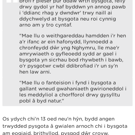
brofi'r pleser pur ddaw wrth bysgota, felly
drwy gydol yr haf byddwn yn annog pawb
i ‘ddianc rhag y dwndwr' trwy naill ai
ddychwelyd at bysgota neu roi cynnig
arno am y tro cyntaf.
"Mae llu o weithgareddau hamdden i’r hen
a’r ifanc ar ein hafonydd, llynnoedd a
chronfeydd dŵr yng Nghymru, lle mae'r
amrywiaeth o gyfleoedd sydd ar gael i
bysgota yn sicrhau bod rhywbeth i bawb,
o'r pysgotwr cwbl ddibrofiad i'r un sy’n
hen law arni.
“Mae llu o fanteision i fynd i bysgota a
gallant wneud gwahaniaeth gwirioneddol i
les meddyliol a chorfforol drwy gysylltu
pobl â byd natur."
Os ydych chi'n 13 oed neu'n hŷn, bydd angen
trwydded pysgota â gwialen arnoch chi i bysgota
am eogiaid, brithyllod, pysgod dŵr croyw,