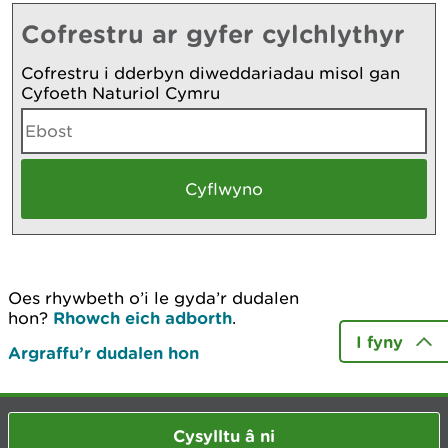
Cofrestru ar gyfer cylchlythyr
Cofrestru i dderbyn diweddariadau misol gan
Cyfoeth Naturiol Cymru
Oes rhywbeth o’i le gyda’r dudalen
hon?
Rhowch eich adborth
.
I fyny
Argraffu’r dudalen hon
Cysylltu â ni