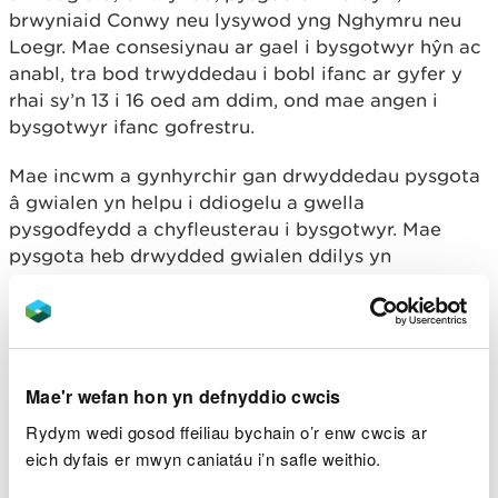
brwyniaid Conwy neu lysywod yng Nghymru neu
Loegr. Mae consesiynau ar gael i bysgotwyr hŷn ac
anabl, tra bod trwyddedau i bobl ifanc ar gyfer y
rhai sy’n 13 i 16 oed am ddim, ond mae angen i
bysgotwyr ifanc gofrestru.
Mae incwm a gynhyrchir gan drwyddedau pysgota
â gwialen yn helpu i ddiogelu a gwella
pysgodfeydd a chyfleusterau i bysgotwyr. Mae
pysgota heb drwydded gwialen ddilys yn
anghyfreithlon a gallai arwain at euogfarn
droseddol a dirwy.
Mae trwyddedau ar gael am 12 mis, 8 Diwrnod ac 1
Diwrnod a gall siaradwyr a dysgwyr Cymraeg nawr
Mae'r wefan hon yn defnyddio cwcis
wneud cais am eu trwydded yn Gymraeg. Gellir eu
Rydym wedi gosod ffeiliau bychain o’r enw cwcis ar
prynu'n gyflym ac yn hawdd ar-lein yn "Cael
eich dyfais er mwyn caniatáu i’n safle weithio.
Trwydded Bysgota â Gwialen" ar GOV.UK neu dros
y ffôn drwy ffonio Asiantaeth yr Amgylchedd ar