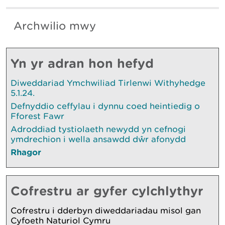
Archwilio mwy
Yn yr adran hon hefyd
Diweddariad Ymchwiliad Tirlenwi Withyhedge
5.1.24.
Defnyddio ceffylau i dynnu coed heintiedig o
Fforest Fawr
Adroddiad tystiolaeth newydd yn cefnogi
ymdrechion i wella ansawdd dŵr afonydd
Rhagor
Cofrestru ar gyfer cylchlythyr
Cofrestru i dderbyn diweddariadau misol gan
Cyfoeth Naturiol Cymru