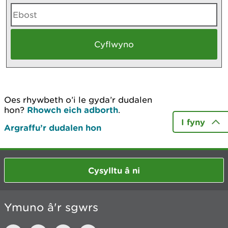
Oes rhywbeth o’i le gyda’r dudalen
hon?
Rhowch eich adborth
.
I fyny
Argraffu’r dudalen hon
Cysylltu â ni
Ymuno â'r sgwrs