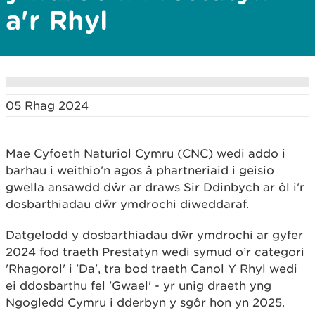
a'r Rhyl
05 Rhag 2024
Mae Cyfoeth Naturiol Cymru (CNC) wedi addo i
barhau i weithio'n agos â phartneriaid i geisio
gwella ansawdd dŵr ar draws Sir Ddinbych ar ôl i'r
dosbarthiadau dŵr ymdrochi diweddaraf.
Datgelodd y dosbarthiadau dŵr ymdrochi ar gyfer
2024 fod traeth Prestatyn wedi symud o’r categori
'Rhagorol' i 'Da', tra bod traeth Canol Y Rhyl wedi
ei ddosbarthu fel 'Gwael' - yr unig draeth yng
Ngogledd Cymru i dderbyn y sgôr hon yn 2025.