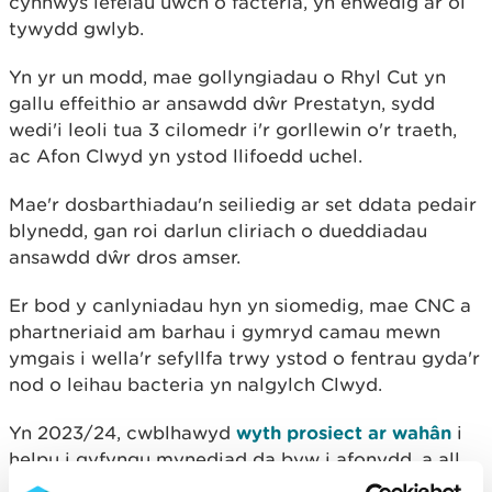
cynnwys lefelau uwch o facteria, yn enwedig ar ôl
tywydd gwlyb.
Yn yr un modd, mae gollyngiadau o Rhyl Cut yn
gallu effeithio ar ansawdd dŵr Prestatyn, sydd
wedi'i leoli tua 3 cilomedr i'r gorllewin o'r traeth,
ac Afon Clwyd yn ystod llifoedd uchel.
Mae'r dosbarthiadau'n seiliedig ar set ddata pedair
blynedd, gan roi darlun cliriach o dueddiadau
ansawdd dŵr dros amser.
Er bod y canlyniadau hyn yn siomedig, mae CNC a
phartneriaid am barhau i gymryd camau mewn
ymgais i wella'r sefyllfa trwy ystod o fentrau gyda'r
nod o leihau bacteria yn nalgylch Clwyd.
Yn 2023/24, cwblhawyd
wyth prosiect ar wahân
i
helpu i gyfyngu mynediad da byw i afonydd, a all
fod yn ffynhonnell o lygredd. Roedd yr ymdrechion