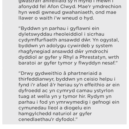
gwastraff anifeiliaid sy'n mynd i mewn i
afonydd fel Afon Clwyd. Mae'r ymdrechion
hyn wedi gwneud gwahaniaeth, ond mae
llawer o waith i'w wneud o hyd.
"Byddwn yn parhau i gyflawni ein
dyletswyddau rheoleiddiol i sicrhau
cydymffurfiaeth ansawdd dŵr. Yn ogystal,
byddwn yn adolygu cywirdeb y system
rhagfynegiad ansawdd dŵr ymdrochi
dyddiol ar gyfer y Rhyl a Phrestatyn, wrth
baratoi ar gyfer tymor y flwyddyn nesaf."
"Drwy gydweithio â phartneriaid a
thirfeddianwyr, byddwn yn ceisio helpu i
fynd i'r afael â'r heriau sy'n effeithio ar ein
dyfroedd ac yn cymryd camau ystyrlon
tuag at wella yn y tymor hir. Rydym yn
parhau i fod yn ymrwymedig i gefnogi ein
cymunedau lleol a diogelu ein
hamgylchedd naturiol ar gyfer
cenedlaethau'r dyfodol."