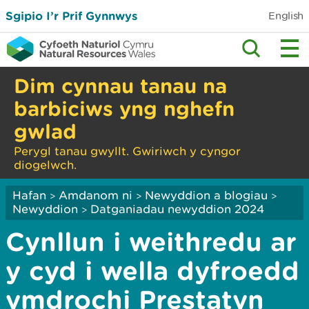
Sgipio I’r Prif Gynnwys
English
Dim cynnau tanau na
barbiciws yng nghefn
gwlad
Perygl tanau gwyllt. Gwiriwch y cyngor
diogelwch.
Hafan
Amdanom ni
Newyddion a blogiau
>
>
>
Newyddion
Datganiadau newyddion 2024
>
Cynllun i weithredu ar
y cyd i wella dyfroedd
ymdrochi Prestatyn