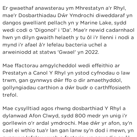
Er gwaethaf anawsterau ym Mhrestatyn a'r Rhyl,
mae'r Dosbarthiadau Dŵr Ymdrochi diweddaraf yn
dangos gwelliant pellach yn y Marine Lake, sydd
wedi codi o 'Digonol' i 'Da'. Mae'r newid cadarnhaol
hwn yn dilyn gwaith helaeth y tu ôl i'r llenni i nodi a
mynd i'r afael â'r lefelau bacteria uchel a
arweiniodd at statws 'Gwael' yn 2022.
Mae ffactorau amgylcheddol wedi effeithio ar
Prestatyn a Canol Y Rhyl yn ystod cyfnodau o law
trwm, gan gynnwys dŵr ffo o dir amaethyddol,
gollyngiadau carthion a dŵr budr o carthffosiaeth
trefol.
Mae cysylltiad agos rhwng dosbarthiad Y Rhyl a
dylanwad Afon Clwyd, sydd 800 medr yn unig i'r
gorllewin o'r ardal ymdrochi. Mae dŵr yr afon, sy'n
cael ei wthio tua'r lan gan lanw sy'n dod i mewn, yn