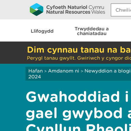
Search:
Trwyddedau a
Llifogydd
chaniatadau
Dim cynnau tanau na ba
Perygl tanau gwyllt. Gwiriwch y cyngor di
Hafan
Amdanom ni
Newyddion a blog
>
>
2024
Gwahoddiad 
gael gwybod
Cynllun Rheol