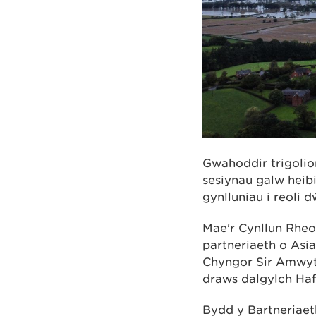
Gwahoddir trigolio
sesiynau galw heib
gynlluniau i reoli 
Mae'r Cynllun Rhe
partneriaeth o Asi
Chyngor Sir Amwyt
draws dalgylch Haf
Bydd y Bartneriaet