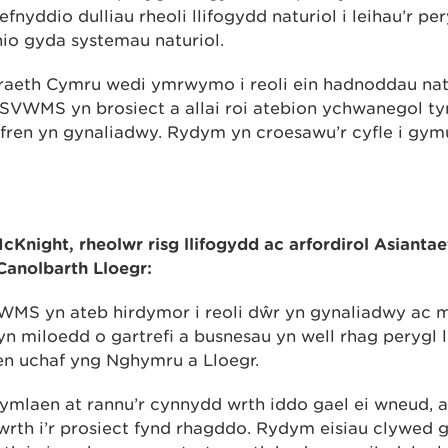
nyddio dulliau rheoli llifogydd naturiol i leihau’r pe
io gyda systemau naturiol.
aeth Cymru wedi ymrwymo i reoli ein hadnoddau nat
SVWMS yn brosiect a allai roi atebion ychwanegol tymo
fren yn gynaliadwy. Rydym yn croesawu’r cyfle i gym
night, rheolwr risg llifogydd ac arfordirol Asianta
Canolbarth Lloegr:
WMS yn ateb hirdymor i reoli dŵr yn gynaliadwy ac 
yn miloedd o gartrefi a busnesau yn well rhag perygl 
en uchaf yng Nghymru a Lloegr.
mlaen at rannu’r cynnydd wrth iddo gael ei wneud, a
 wrth i’r prosiect fynd rhagddo. Rydym eisiau clywed 