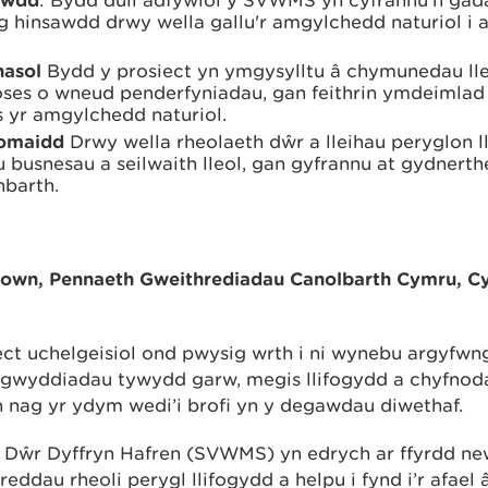
ng hinsawdd drwy wella gallu'r amgylchedd naturiol i 
asol
Bydd y prosiect yn ymgysylltu â chymunedau lle
ses o wneud penderfyniadau, gan feithrin ymdeimlad
s yr amgylchedd naturiol.
nomaidd
Drwy wella rheolaeth dŵr a lleihau peryglon ll
u busnesau a seilwaith lleol, gan gyfrannu at gydner
nbarth.
wn, Pennaeth Gweithrediadau Canolbarth Cymru, Cy
ct uchelgeisiol ond pwysig wrth i ni wynebu argyfwn
gwyddiadau tywydd garw, megis llifogydd a chyfnoda
nag yr ydym wedi’i brofi yn y degawdau diwethaf.
 Dŵr Dyffryn Hafren (SVWMS) yn edrych ar ffyrdd ne
eddau rheoli perygl llifogydd a helpu i fynd i’r afael 