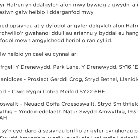
 yr Hafren yn ddalgylch afon mwy bywiog a gwydn, a
sesiwn galw heibio i ddarganfod mwy.
ied opsiynau at y dyfodol ar gyfer dalgylch afon Hafr
hwilio’r gwahanol ddulliau ariannu y byddai eu han
fodol mewn amgylchedd heriol o ran cyllid.
w heibio yn cael eu cynnal ar:
yfrgell Y Drenewydd, Park Lane, Y Drenewydd, SY16 1
lanidloes - Prosiect Gerddi Crog, Stryd Bethel, Llani
fod – Clwb Rygbi Cobra Meifod SY22 6HF
oswallt – Neuadd Goffa Croesoswallt, Stryd Smithfiel
thig – Ymddiriedolaeth Natur Swydd Amwythig, 193
6AH
, sy'n cyd-daro â sesiynau briffio ar gyfer cynghorau
Swydd Amwythig, wedi'u cynllunio i roi cyfle i drig