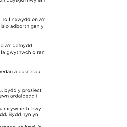
 holl newyddion a’r
ceisio adborth gan y
yd â’r defnydd
wella gwytnwch o ran
unedau a busnesau
u, bydd y prosiect
 mewn ardaloedd i
ioamrywiaeth trwy
edd. Bydd hyn yn
nhaol at fynd i'r