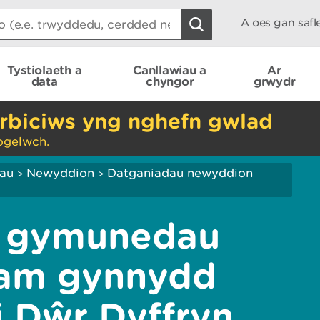
A oes gan saf
Tystiolaeth a
Canllawiau a
Ar
data
chyngor
grwydr
rbiciws yng nghefn gwlad
ogelwch.
iau
Newyddion
Datganiadau newyddion
>
>
i gymunedau
 am gynnydd
i Dŵr Dyffryn