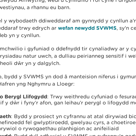
westiynau, a rhannu eu barn.
el y wybodaeth ddiweddaraf am gynnydd y cynllun a'r
ddaraf trwy edrych ar
wefan newydd SVWMS
, sy'n 
eb yn y cynllun.
ymchwilio i gyfuniad o ddefnydd tir cynaliadwy ar y c
trysiadau natur uwch, a dulliau peirianneg sensitif i 
rheoli dŵr yn y dalgylch.
no, bydd y SVWMS yn dod â manteision niferus i gym
Hafren yng Nghymru a Lloegr:
o Berygl Llifogydd
: Trwy weithredu cyfuniad o fesura
llif y dŵr i fyny’r afon, gan leihau’r perygl o lifogydd
aeth
: Bydd y prosiect yn cyfrannu at atal dirywiad b
nefinoedd fel gwlyptiroedd, gwelyau cyrs, a choetiro
rywiol o rywogaethau planhigion ac anifeiliaid
awdd
: Bydd dull adfywiol y SVWMS yn cyfrannu'n gadar