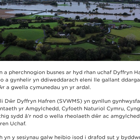
n a pherchnogion busnes ar hyd rhan uchaf Dyffryn Haf
io a gynhelir yn ddiweddarach eleni lle gallant dda
dŵr a gwella cymunedau yn yr ardal.
oli Dŵr Dyffryn Hafren (SVWMS) yn gynllun gynhwysf
antaeth yr Amgylchedd, Cyfoeth Naturiol Cymru, Cyng
hig sydd â’r nod o wella rheolaeth dŵr ac amgylche
ren Uchaf.
h yn y sesiynau galw heibio isod i drafod sut y byddw