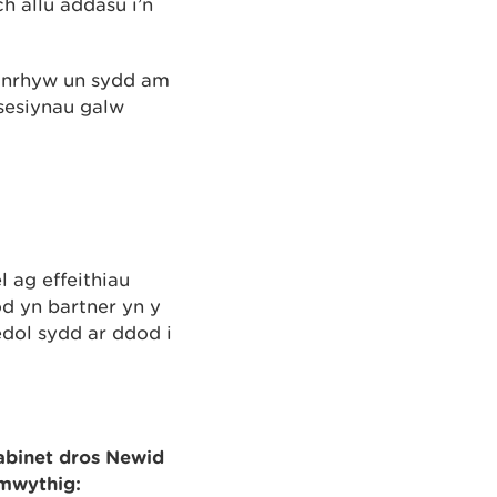
h allu addasu i’n
unrhyw un sydd am
sesiynau galw
l ag effeithiau
d yn bartner yn y
dol sydd ar ddod i
abinet dros Newid
mwythig: