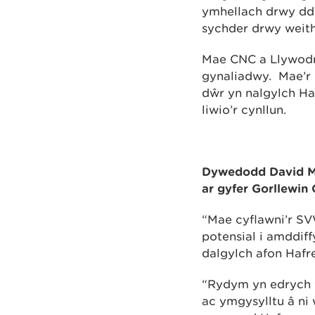
ymhellach drwy ddef
sychder drwy weith
Mae CNC a Llywodr
gynaliadwy. Mae’r 
dŵr yn nalgylch Ha
liwio’r cynllun.
Dywedodd David McK
ar gyfer Gorllewin 
“Mae cyflawni’r SV
potensial i amddiff
dalgylch afon Hafr
“Rydym yn edrych y
ac ymgysylltu â ni