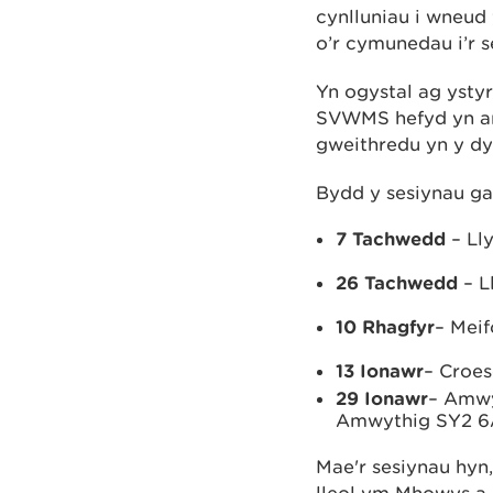
cynlluniau i wneud
o’r cymunedau i’r 
Yn ogystal ag ystyr
SVWMS hefyd yn arc
gweithredu yn y dy
Bydd y sesiynau gal
7 Tachwedd
– Ll
26 Tachwedd
– L
10 Rhagfyr
– Mei
13 Ionawr
– Croes
29 Ionawr
– Amwy
Amwythig SY2 
Mae'r sesiynau hyn
lleol ym Mhowys a 