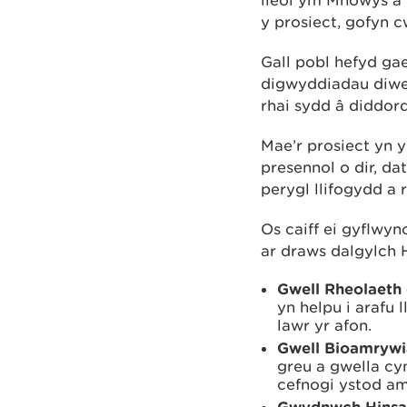
y prosiect, gofyn c
Gall pobl hefyd ga
digwyddiadau diwe
rhai sydd â diddord
Mae’r prosiect yn 
presennol o dir, da
perygl llifogydd a 
Os caiff ei gyflwy
ar draws dalgylch 
Gwell Rheolaeth 
yn helpu i arafu 
lawr yr afon.
Gwell Bioamrywi
greu a gwella cy
cefnogi ystod am
Gwydnwch Hins