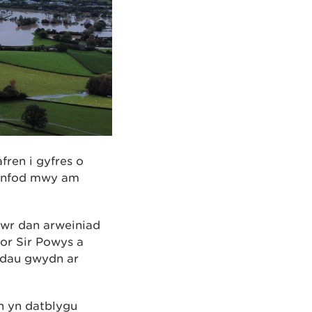
ren i gyfres o
rganfod mwy am
awr dan arweiniad
or Sir Powys a
ddau gwydn ar
n yn datblygu