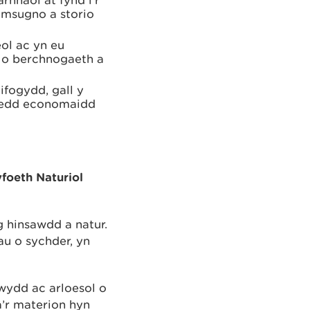
amsugno a storio
ol ac yn eu
 o berchnogaeth a
ifogydd, gall y
thedd economaidd
foeth Naturiol
g hinsawdd a natur.
u o sychder, yn
wydd ac arloesol o
â’r materion hyn