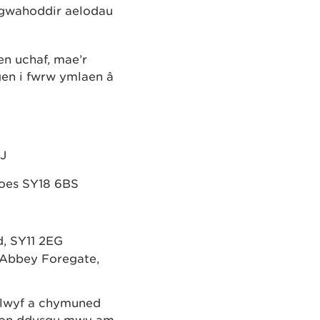
 gwahoddir aelodau
en uchaf, mae’r
gen i fwrw ymlaen â
EJ
dloes SY18 6BS
d, SY11 2EG
 Abbey Foregate,
 plwyf a chymuned
olion ddysgu mwy am