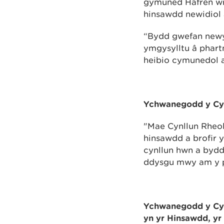
gymuned Hafren wrt
hinsawdd newidiol 
“Bydd gwefan new
ymgysylltu â phart
heibio cymunedol 
Ychwanegodd y Cyn
"Mae Cynllun Rheoli
hinsawdd a brofir 
cynllun hwn a byd
ddysgu mwy am y pr
Ychwanegodd y Cyn
yn yr Hinsawdd, y