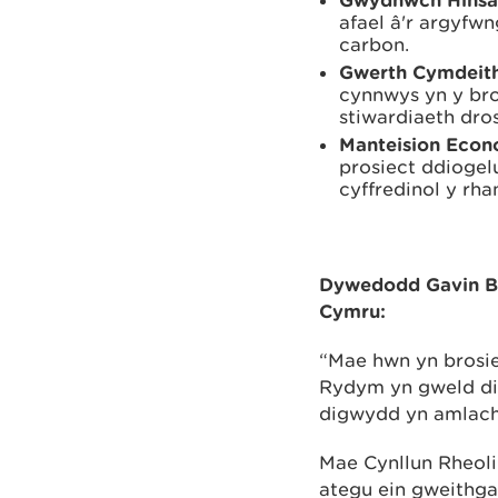
afael â'r argyfw
carbon.
Gwerth Cymdeith
cynnwys yn y bro
stiwardiaeth dro
Manteision Eco
prosiect ddiogel
cyffredinol y rha
Dywedodd Gavin Bo
Cymru:
“Mae hwn yn brosie
Rydym yn gweld di
digwydd yn amlach 
Mae Cynllun Rheoli
ategu ein gweithgar