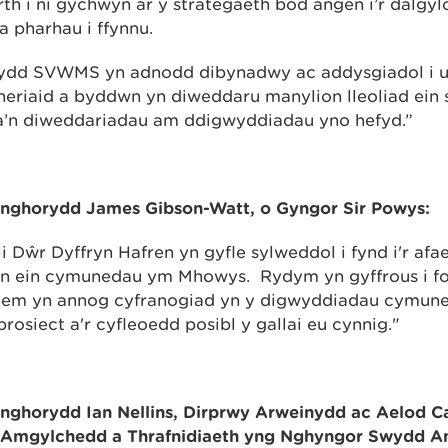
h i ni gychwyn ar y strategaeth bod angen i’r dalgylc
a pharhau i ffynnu.
ydd SVWMS yn adnodd dibynadwy ac addysgiadol i 
neriaid a byddwn yn diweddaru manylion lleoliad ein 
a’n diweddariadau am ddigwyddiadau yno hefyd.”
ghorydd James Gibson-Watt, o Gyngor Sir Powys:
 Dŵr Dyffryn Hafren yn gyfle sylweddol i fynd i'r afae
yn ein cymunedau ym Mhowys. Rydym yn gyffrous i fo
dem yn annog cyfranogiad yn y digwyddiadau cymune
osiect a'r cyfleoedd posibl y gallai eu cynnig."
ghorydd Ian Nellins, Dirprwy Arweinydd ac Aelod C
r Amgylchedd a Thrafnidiaeth yng Nghyngor Swydd A