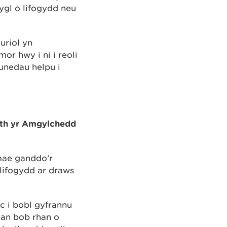
rygl o lifogydd neu
uriol yn
r hwy i ni i reoli
unedau helpu i
eth yr Amgylchedd
mae ganddo’r
llifogydd ar draws
c i bobl gyfrannu
gan bob rhan o