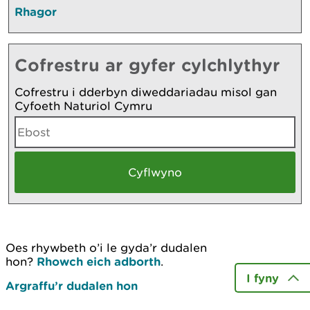
Rhagor
Cofrestru ar gyfer cylchlythyr
Cofrestru i dderbyn diweddariadau misol gan
Cyfoeth Naturiol Cymru
Oes rhywbeth o’i le gyda’r dudalen
hon?
Rhowch eich adborth
.
I fyny
Argraffu’r dudalen hon