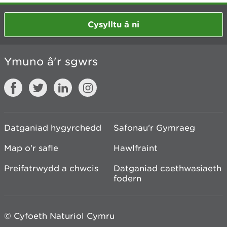
Cysylltu â ni
Ymuno â'r sgwrs
Datganiad hygyrchedd
Safonau'r Gymraeg
Map o'r safle
Hawlfraint
Preifatrwydd a chwcis
Datganiad caethwasiaeth
fodern
© Cyfoeth Naturiol Cymru