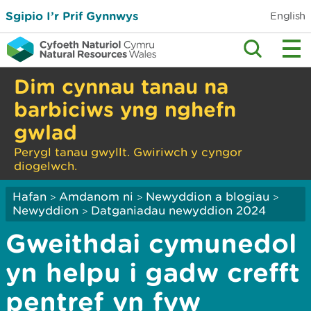
Sgipio I’r Prif Gynnwys
English
Dim cynnau tanau na
barbiciws yng nghefn
gwlad
Perygl tanau gwyllt. Gwiriwch y cyngor
diogelwch.
Hafan
Amdanom ni
Newyddion a blogiau
>
>
>
Newyddion
Datganiadau newyddion 2024
>
Gweithdai cymunedol
yn helpu i gadw crefft
pentref yn fyw