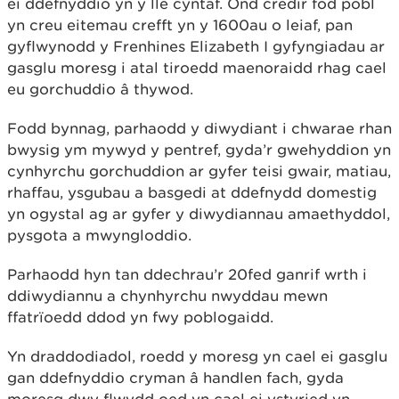
ei ddefnyddio yn y lle cyntaf. Ond credir fod pobl
yn creu eitemau crefft yn y 1600au o leiaf, pan
gyflwynodd y Frenhines Elizabeth I gyfyngiadau ar
gasglu moresg i atal tiroedd maenoraidd rhag cael
eu gorchuddio â thywod.
Fodd bynnag, parhaodd y diwydiant i chwarae rhan
bwysig ym mywyd y pentref, gyda’r gwehyddion yn
cynhyrchu gorchuddion ar gyfer teisi gwair, matiau,
rhaffau, ysgubau a basgedi at ddefnydd domestig
yn ogystal ag ar gyfer y diwydiannau amaethyddol,
pysgota a mwyngloddio.
Parhaodd hyn tan ddechrau’r 20fed ganrif wrth i
ddiwydiannu a chynhyrchu nwyddau mewn
ffatrïoedd ddod yn fwy poblogaidd.
Yn draddodiadol, roedd y moresg yn cael ei gasglu
gan ddefnyddio cryman â handlen fach, gyda
moresg dwy flwydd oed yn cael ei ystyried yn