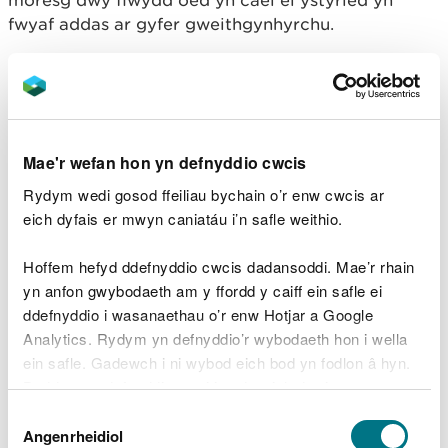
fwyaf addas ar gyfer gweithgynhyrchu.
Mae’n tyfu ar dywod symudol mewn tuswau
trwchus a phigog, ac mae’r gwreiddiau’n helpu i
ddal y tywod a chreu’r twyni yn Niwbwrch, gan eu
galluogi i ddatblygu a chynnig cartref i
Mae'r wefan hon yn defnyddio cwcis
rywogaethau eraill megis madfall y tywod ac ystod
o bryfed arbennig.
Rydym wedi gosod ffeiliau bychain o’r enw cwcis ar
eich dyfais er mwyn caniatáu i’n safle weithio.
Casglwyd y glaswellt a ddefnyddiwyd yn y
gweithdai dan drwydded gan CNC gan ddilyn yr
Hoffem hefyd ddefnyddio cwcis dadansoddi. Mae’r rhain
holl fesurau cadwraeth perthnasol.
yn anfon gwybodaeth am y ffordd y caiff ein safle ei
ddefnyddio i wasanaethau o’r enw Hotjar a Google
Dywedodd Graham Williams, aelod o Dîm Rheoli
Analytics. Rydym yn defnyddio’r wybodaeth hon i wella
Tir CNC yng Ngogledd Orllewin Cymru:
ein safle. Gadewch i ni wybod eich bod yn fodlon â hyn.
Byddwn yn defnyddio cwci i gadw eich dewis.
“Mae casglu moresg ar gyfer y prosiect
Dewis
hwn yn parhau â’r traddodiad hanesyddol
Gellir
darllen mwy am ein cwcis
cyn i chi ddewis.
Angenrheidiol
Caniatâd
o ddefnyddio’r glaswellt ar gyfer gwneud