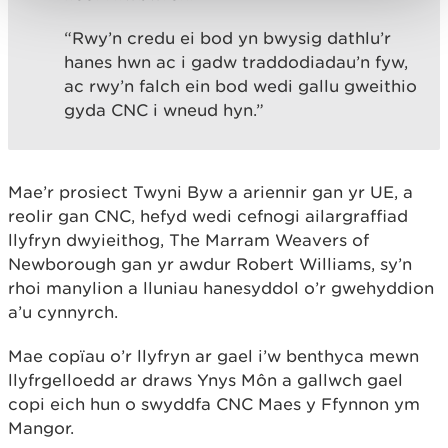
“Rwy’n credu ei bod yn bwysig dathlu’r
hanes hwn ac i gadw traddodiadau’n fyw,
ac rwy’n falch ein bod wedi gallu gweithio
gyda CNC i wneud hyn.”
Mae’r prosiect Twyni Byw a ariennir gan yr UE, a
reolir gan CNC, hefyd wedi cefnogi ailargraffiad
llyfryn dwyieithog, The Marram Weavers of
Newborough gan yr awdur Robert Williams, sy’n
rhoi manylion a lluniau hanesyddol o’r gwehyddion
a’u cynnyrch.
Mae copïau o’r llyfryn ar gael i’w benthyca mewn
llyfrgelloedd ar draws Ynys Môn a gallwch gael
copi eich hun o swyddfa CNC Maes y Ffynnon ym
Mangor.