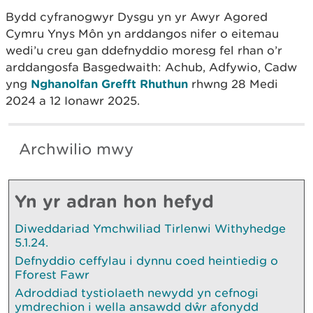
Bydd cyfranogwyr Dysgu yn yr Awyr Agored
Cymru Ynys Môn yn arddangos nifer o eitemau
wedi’u creu gan ddefnyddio moresg fel rhan o’r
arddangosfa Basgedwaith: Achub, Adfywio, Cadw
yng
Nghanolfan Grefft Rhuthun
rhwng 28 Medi
2024 a 12 Ionawr 2025.
Archwilio mwy
Yn yr adran hon hefyd
Diweddariad Ymchwiliad Tirlenwi Withyhedge
5.1.24.
Defnyddio ceffylau i dynnu coed heintiedig o
Fforest Fawr
Adroddiad tystiolaeth newydd yn cefnogi
ymdrechion i wella ansawdd dŵr afonydd