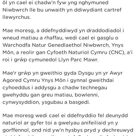
ôl yn cael ei chadw’n fyw yng nghymuned
Niwbwrch lle bu unwaith yn ddiwydiant cartref
llewyrchus.
Mae moresg, a ddefnyddiwyd yn draddodiadol i
wneud matiau a rhaffau, wedi cael ei gasglu o
Warchodfa Natur Genedlaethol Niwbwrch, Ynys
Môn, a reolir gan Cyfoeth Naturiol Cymru (CNC), a’i
roi i grŵp cymunedol Llyn Parc Mawr.
Mae'r grŵp yn gweithio gyda Dysgu yn yr Awyr
Agored Cymru Ynys Môn i gynnal gweithdai
cyhoeddus i addysgu a chadw technegau
gwehyddu gan greu matiau, bowlenni,
cynwysyddion, ysgubau a basgedi.
Mae moresg wedi cael ei ddefnyddio fel deunydd
naturiol ar gyfer toi a gwelyau anifeiliaid yn y
gorffennol, ond nid yw’n hysbys pryd y dechreuwyd