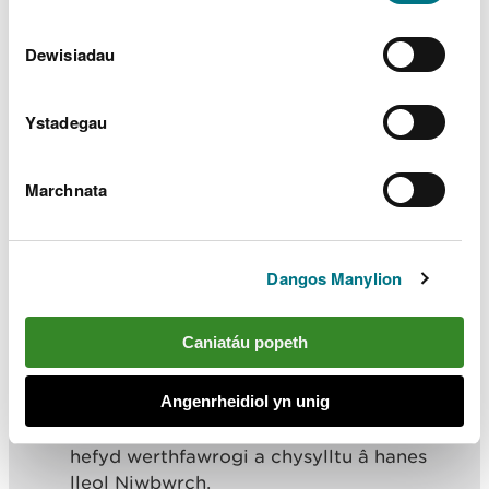
matiau a rhaffau masnachol, rhywbeth a
oedd yn rhan annatod o wead y gymuned.
Dewisiadau
“Rydym wrth ein bodd ein bod wedi gallu
Ystadegau
gweithio gyda’r ddau grŵp hyn ar y
prosiect hwn i helpu i warchod y sgil
draddodiadol hon sy’n rhan mor bwysig o
Marchnata
hanes y pentref.”
Dangos Manylion
Dywedodd Dee Walker, Dysgu yn yr Awyr Agored
Cymru Ynys Môn:
Caniatáu popeth
“Mae cynnal gweithdai a rhannu’r
Angenrheidiol yn unig
wybodaeth hon yn ffordd dda o ddod i
ddeall a chymryd rhan yn y grefft hon gan
hefyd werthfawrogi a chysylltu â hanes
lleol Niwbwrch.