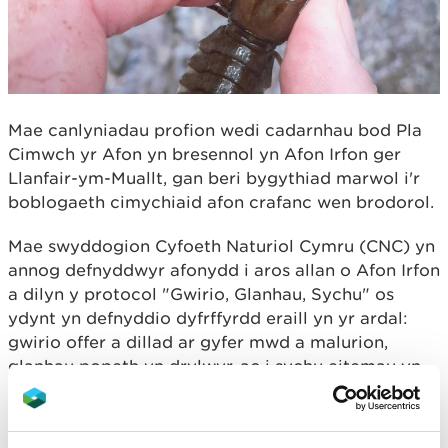
Mae canlyniadau profion wedi cadarnhau bod Pla
Cimwch yr Afon yn bresennol yn Afon Irfon ger
Llanfair-ym-Muallt, gan beri bygythiad marwol i'r
boblogaeth cimychiaid afon crafanc wen brodorol.
Mae swyddogion Cyfoeth Naturiol Cymru (CNC) yn
annog defnyddwyr afonydd i aros allan o Afon Irfon
a dilyn y protocol "Gwirio, Glanhau, Sychu" os
ydynt yn defnyddio dyfrffyrdd eraill yn yr ardal:
gwirio offer a dillad ar gyfer mwd a malurion,
glanhau popeth yn drylwyr, ac i sychu eitemau yn
llwyr cyn mynd i mewn i gyrff dŵr eraill.
Dywedodd Jenny Phillips, Arweinydd Tîm