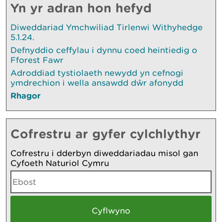
Yn yr adran hon hefyd
Diweddariad Ymchwiliad Tirlenwi Withyhedge
5.1.24.
Defnyddio ceffylau i dynnu coed heintiedig o
Fforest Fawr
Adroddiad tystiolaeth newydd yn cefnogi
ymdrechion i wella ansawdd dŵr afonydd
Rhagor
Cofrestru ar gyfer cylchlythyr
Cofrestru i dderbyn diweddariadau misol gan
Cyfoeth Naturiol Cymru