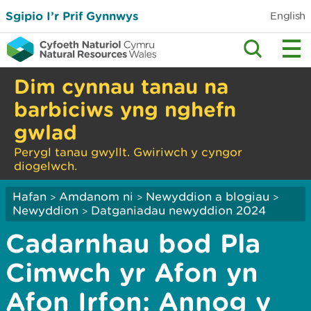
Sgipio I’r Prif Gynnwys
English
Dim cynnau tanau na
barbiciws yng nghefn
gwlad
Perygl tanau gwyllt. Gwiriwch y cyngor
diogelwch.
Hafan
Amdanom ni
Newyddion a blogiau
>
>
>
Newyddion
Datganiadau newyddion 2024
>
Cadarnhau bod Pla
Cimwch yr Afon yn
Afon Irfon: Annog y