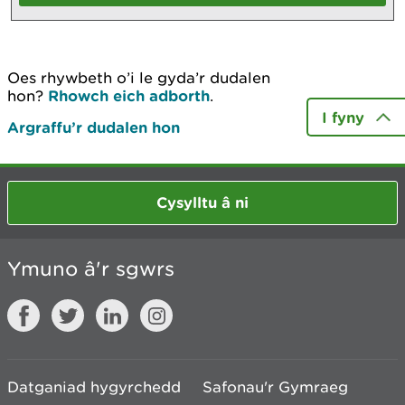
Oes rhywbeth o’i le gyda’r dudalen
hon?
Rhowch eich adborth
.
I fyny
Argraffu’r dudalen hon
Cysylltu â ni
Ymuno â'r sgwrs
Datganiad hygyrchedd
Safonau'r Gymraeg