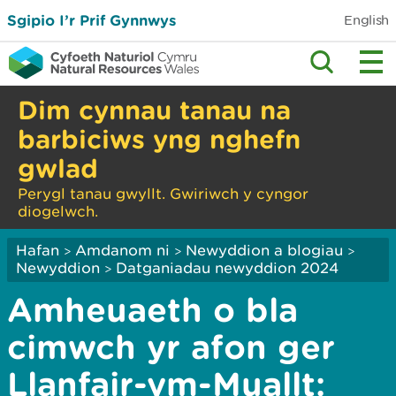
Sgipio I’r Prif Gynnwys
English
Dim cynnau tanau na
barbiciws yng nghefn
gwlad
Perygl tanau gwyllt. Gwiriwch y cyngor
diogelwch.
Hafan
Amdanom ni
Newyddion a blogiau
>
>
>
Newyddion
Datganiadau newyddion 2024
>
Amheuaeth o bla
cimwch yr afon ger
Llanfair-ym-Muallt: