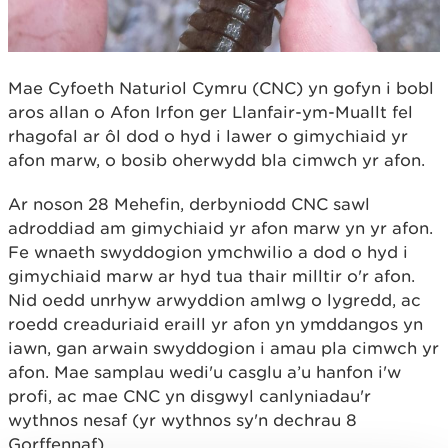
Mae Cyfoeth Naturiol Cymru (CNC) yn gofyn i bobl
aros allan o Afon Irfon ger Llanfair-ym-Muallt fel
rhagofal ar ôl dod o hyd i lawer o gimychiaid yr
afon marw, o bosib oherwydd bla cimwch yr afon.
Ar noson 28 Mehefin, derbyniodd CNC sawl
adroddiad am gimychiaid yr afon marw yn yr afon.
Fe wnaeth swyddogion ymchwilio a dod o hyd i
gimychiaid marw ar hyd tua thair milltir o'r afon.
Nid oedd unrhyw arwyddion amlwg o lygredd, ac
roedd creaduriaid eraill yr afon yn ymddangos yn
iawn, gan arwain swyddogion i amau pla cimwch yr
afon. Mae samplau wedi'u casglu a’u hanfon i'w
profi, ac mae CNC yn disgwyl canlyniadau'r
wythnos nesaf (yr wythnos sy'n dechrau 8
Gorffennaf).