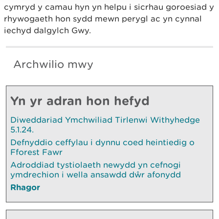
cymryd y camau hyn yn helpu i sicrhau goroesiad y
rhywogaeth hon sydd mewn perygl ac yn cynnal
iechyd dalgylch Gwy.
Archwilio mwy
Yn yr adran hon hefyd
Diweddariad Ymchwiliad Tirlenwi Withyhedge
5.1.24.
Defnyddio ceffylau i dynnu coed heintiedig o
Fforest Fawr
Adroddiad tystiolaeth newydd yn cefnogi
ymdrechion i wella ansawdd dŵr afonydd
Rhagor