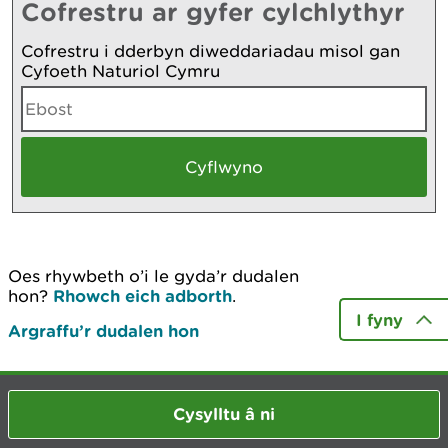
Cofrestru ar gyfer cylchlythyr
Cofrestru i dderbyn diweddariadau misol gan
Cyfoeth Naturiol Cymru
Oes rhywbeth o’i le gyda’r dudalen
hon?
Rhowch eich adborth
.
I fyny
Argraffu’r dudalen hon
Cysylltu â ni