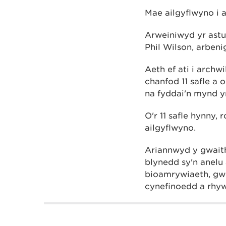
Mae ailgyflwyno i 
Arweiniwyd yr astu
Phil Wilson, arben
Aeth ef ati i arch
chanfod 11 safle a o
na fyddai'n mynd yn
O'r 11 safle hynny,
ailgyflwyno.
Ariannwyd y gwait
blynedd sy'n anelu
bioamrywiaeth, gw
cynefinoedd a rhy