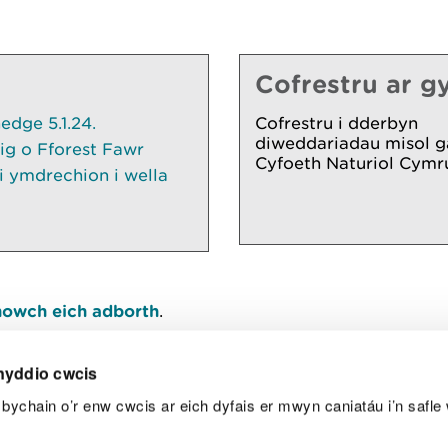
Cofrestru ar gy
dge 5.1.24.
Cofrestru i dderbyn
diweddariadau misol g
ig o Fforest Fawr
Cyfoeth Naturiol Cymr
 ymdrechion i wella
owch eich adborth
.
nyddio cwcis
bychain o’r enw cwcis ar eich dyfais er mwyn caniatáu i’n safle 
Y