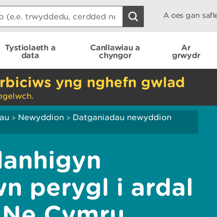
A oes gan saf
Tystiolaeth a
Canllawiau a
Ar
data
chyngor
grwydr
rbiciws yng nghefn gwlad
ogelwch.
iau
Newyddion
Datganiadau newyddion
>
>
lanhigyn
n perygl i ardal
 Ne Cymru