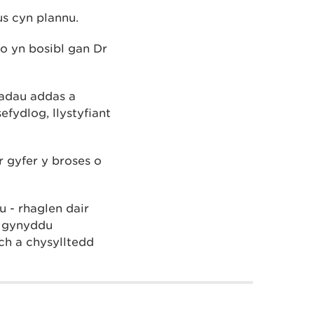
s cyn plannu.
o yn bosibl gan Dr
iadau addas a
efydlog, llystyfiant
r gyfer y broses o
 - rhaglen dair
y gynyddu
h a chysylltedd