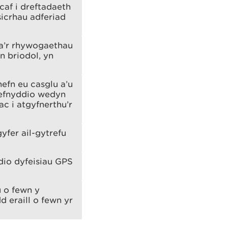
af i dreftadaeth
icrhau adferiad
 a’r rhywogaethau
n briodol, yn
efn eu casglu a’u
defnyddio wedyn
c i atgyfnerthu’r
fer ail-gytrefu
dio dyfeisiau GPS
u o fewn y
 eraill o fewn yr