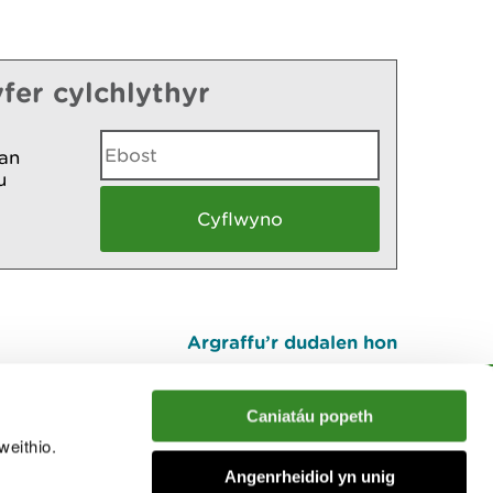
fer cylchlythyr
an
u
Argraffu’r dudalen hon
I fyny
Caniatáu popeth
weithio.
muno â'r sgwrs
Angenrheidiol yn unig