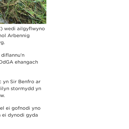
) wedi ailgyflwyno
nol Arbennig
g.
diflannu’n
SoDdGA ehangach
 yn Sir Benfro ar
dilyn stormydd yn
yw.
l ei gofnodi yno
 ei dynodi gyda