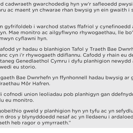
dd cadwraeth gwarchodedig hyn yw’r safleoedd pwysic
ru ac maent yn chwarae rhan bwysig yn ein gwaith i s
gyfrifoldeb i warchod statws ffafriol y cynefinoedd
n. Mae monitro ac ailgyflwyno rhywogaethau, lle bo'
 mwyn cyflawni hyn.
cafodd yr hadau o blanhigion Tafol y Traeth Bae Dwnrh
nc cyn i’r rhywogaeth ddiflannu. Cafodd y rhain eu 
taneg Genedlaethol Cymru i dyfu planhigion newydd a
edi eu storio.
gaeth Bae Dwnrhefn yn ffynhonnell hadau bwysig ar gy
draethau Môr Hafren.
 cofnodi union leoliadau pob planhigyn gan ddefnyd
lu eu monitro.
beithio gweld y planhigion hyn yn tyfu ac yn sefydl
n dros y blynyddoedd nesaf ac yn lledaenu i ardaloedd
aeth heb ragor o ymyrraeth.”