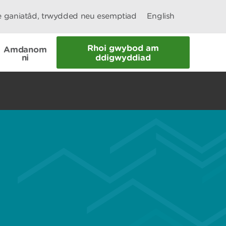
le ganiatâd, trwydded neu esemptiad
English
Rhoi gwybod am
Amdanom
ni
ddigwyddiad