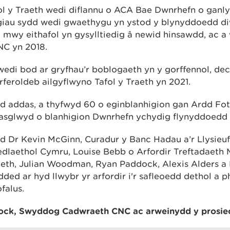
ol y Traeth wedi diflannu o ACA Bae Dwnrhefn o ganly
iau sydd wedi gwaethygu yn ystod y blynyddoedd d
mwy eithafol yn gysylltiedig â newid hinsawdd, ac 
C yn 2018.
wedi bod ar gryfhau’r boblogaeth yn y gorffennol, de
feroldeb ailgyflwyno Tafol y Traeth yn 2021.
d addas, a thyfwyd 60 o eginblanhigion gan Ardd Fo
asglwyd o blanhigion Dwnrhefn ychydig flynyddoedd 
dd Dr Kevin McGinn, Curadur y Banc Hadau a’r Llysieuf
dlaethol Cymru, Louise Bebb o Arfordir Treftadaeth
eth, Julian Woodman, Ryan Paddock, Alexis Alders a 
ed ar hyd llwybr yr arfordir i'r safleoedd dethol a p
falus.
ck, Swyddog Cadwraeth CNC ac arweinydd y prosiec