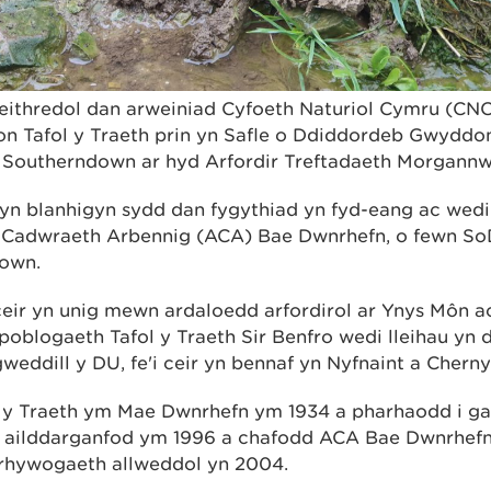
ithredol dan arweiniad Cyfoeth Naturiol Cymru (CNC
on Tafol y Traeth prin yn Safle o Ddiddordeb Gwyddo
 Southerndown ar hyd Arfordir Treftadaeth Morgannw
 yn blanhigyn sydd dan fygythiad yn fyd-eang ac wedi 
 Cadwraeth Arbennig (ACA) Bae Dwnrhefn, o fewn 
down.
ceir yn unig mewn ardaloedd arfordirol ar Ynys Môn ac
poblogaeth Tafol y Traeth Sir Benfro wedi lleihau yn 
weddill y DU, fe'i ceir yn bennaf yn Nyfnaint a Chern
y Traeth ym Mae Dwnrhefn ym 1934 a pharhaodd i gae
i ailddarganfod ym 1996 a chafodd ACA Bae Dwnrhefn
l rhywogaeth allweddol yn 2004.