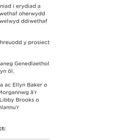
niad i erydiad a
iwethaf oherwydd
a welwyd ddiwethaf
chreuodd y prosiect
taneg Genedlaethol
yn ôl.
a ac Ellyn Baker o
 Morgannwg â’r
Libby Brooks o
hlannu'r
t: