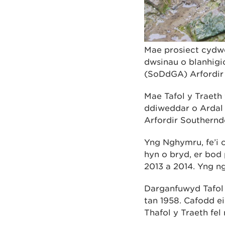
Mae prosiect cydwe
dwsinau o blanhigi
(SoDdGA) Arfordir
Mae Tafol y Traeth
ddiweddar o Ardal
Arfordir Southern
Yng Nghymru, fe’i 
hyn o bryd, er bod 
2013 a 2014. Yng ng
Darganfuwyd Tafol 
tan 1958. Cafodd e
Thafol y Traeth fe