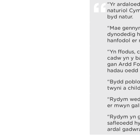
“Yr ardaloe
naturiol Cym
byd natur.
“Mae gennym 
dynodedig hy
hanfodol er
“Yn ffodus, 
cadw yn y ba
gan Ardd Fo
hadau oedd w
“Bydd poblo
twyni a chil
“Rydym wedi
er mwyn gal
“Rydym yn go
safleoedd hy
ardal gadwr