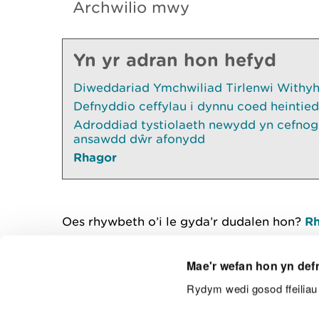
Archwilio mwy
Yn yr adran hon hefyd
Diweddariad Ymchwiliad Tirlenwi Withyhe
Defnyddio ceffylau i dynnu coed heintied
Adroddiad tystiolaeth newydd yn cefnogi
ansawdd dŵr afonydd
Rhagor
Oes rhywbeth o’i le gyda’r dudalen hon?
Rh
Mae'r wefan hon yn def
Rydym wedi gosod ffeiliau 
Cysylltu â ni