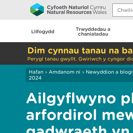
Search:
Trwyddedau a
Llifogydd
chaniatadau
Dim cynnau tanau na ba
Perygl tanau gwyllt. Gwiriwch y cyngor di
Hafan
Amdanom ni
Newyddion a blog
>
>
2024
Ailgyflwyno p
arfordirol mew
gadwraeth yn