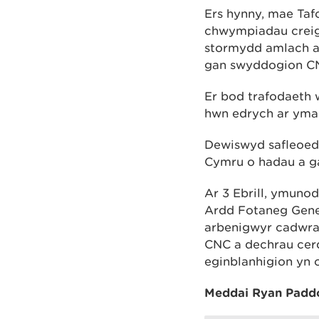
Ers hynny, mae Taf
chwympiadau creig
stormydd amlach a 
gan swyddogion CN
Er bod trafodaeth 
hwn edrych ar ymar
Dewiswyd safleoed
Cymru o hadau a g
Ar 3 Ebrill, ymuno
Ardd Fotaneg Gene
arbenigwyr cadwra
CNC a dechrau cerdd
eginblanhigion yn o
Meddai Ryan Paddo