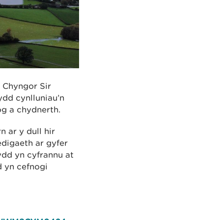
 Chyngor Sir
dd cynlluniau’n
og a chydnerth.
ar y dull hir
digaeth ar gyfer
ydd yn cyfrannu at
d yn cefnogi