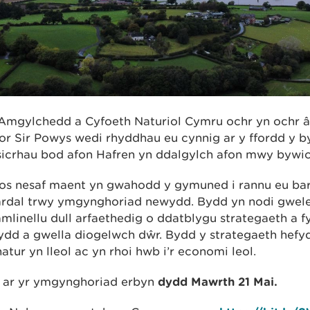
Amgylchedd a Cyfoeth Naturiol Cymru ochr yn ochr â
 Sir Powys wedi rhyddhau eu cynnig ar y ffordd y by
 sicrhau bod afon Hafren yn ddalgylch afon mwy bywi
s nesaf maent yn gwahodd y gymuned i rannu eu barn 
ardal trwy ymgynghoriad newydd. Bydd yn nodi gwele
mlinellu dull arfaethedig o ddatblygu strategaeth a f
ogydd a gwella diogelwch dŵr. Bydd y strategaeth hefy
ur yn lleol ac yn rhoi hwb i’r economi leol.
n ar yr ymgynghoriad erbyn
dydd Mawrth 21 Mai.