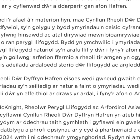
u ar y cyflenwad dŵr a ddarperir gan afon Hafren.
d i’r afael â’r materion hyn, mae Cynllun Rheoli Dŵr 
fywiol, sy’n golygu y bydd ymyriadau’n ceisio cyfran
 argyfwng hinsawdd ac atal dirywiad mewn bioamrywiaet
o ran perygl llifogydd. Bydd yn ymchwilio i ymyria
gl llifogydd naturiol sy'n arafu llif y dŵr i fyny'r afo
'n gollwng; arferion ffermio a rheoli tir amgen yn og
is adeiladu ardaloedd storio dŵr llifogydd ac arglodd
eoli Dŵr Dyffryn Hafren eisoes wedi gwneud gwaith 
riadau sy’n seiliedig ar natur a faint o ymyriadau wedi'
li dŵr yn effeithiol ar draws yr ardal, i fyny’r afon o 
night, Rheolwr Perygl Llifogydd ac Arfordirol Asia
flawni Cynllun Rheoli Dŵr Dyffryn Hafren yn ateb hi
rydym ar ddechrau taith gymhleth i gyflawni ein gwe
datblygu a phrofi opsiynau ar y cyd â phartneriaid 
2024 wrth i ni ddechrau’r ymgynghoriad. Rydyn ni a