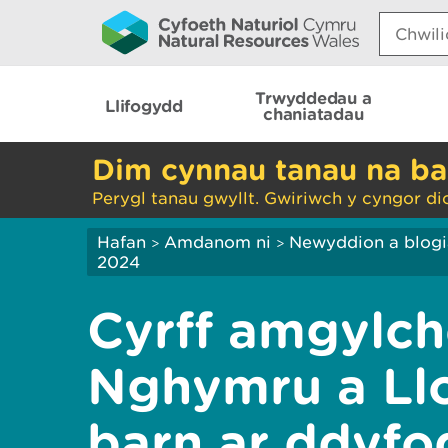
Search:
Trwyddedau a
Llifogydd
chaniatadau
Dim cynnau tanau na ba
Perygl tanau gwyllt. Gwiriwch y cyngor di
Hafan
Amdanom ni
Newyddion a blog
>
>
2024
Cyrff amgylc
Nghymru a Llo
barn ar ddyfo