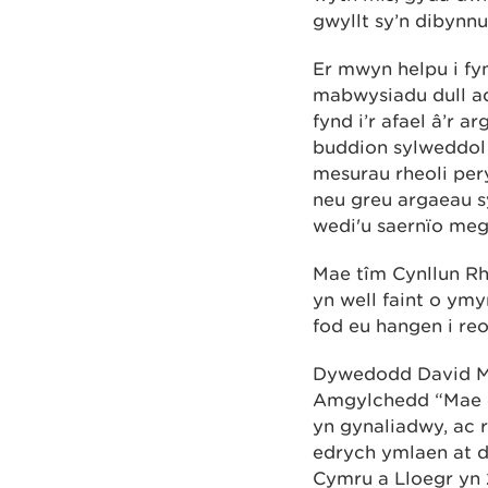
gwyllt sy’n dibynn
Er mwyn helpu i fyn
mabwysiadu dull ad
fynd i’r afael â’r
buddion sylweddol 
mesurau rheoli pery
neu greu argaeau sy
wedi'u saernïo meg
Mae tîm Cynllun Rh
yn well faint o ymy
fod eu hangen i reo
Dywedodd David McK
Amgylchedd “Mae cy
yn gynaliadwy, ac 
edrych ymlaen at d
Cymru a Lloegr yn 