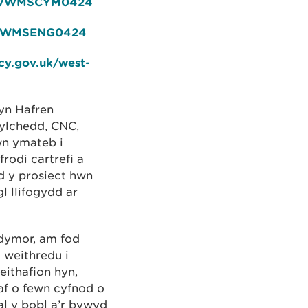
y/SVWMSCYM0424
/SVWMSENG0424
cy.gov.uk/west-
yn Hafren
gylchedd, CNC,
wn ymateb i
rodi cartrefi a
od y prosiect hwn
l llifogydd ar
rdymor, am fod
 weithredu i
 eithafion hyn,
af o fewn cyfnod o
l y bobl a’r bywyd