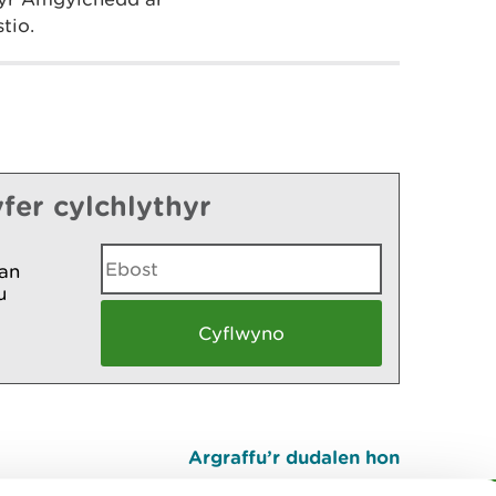
stio.
fer cylchlythyr
an
u
Argraffu’r dudalen hon