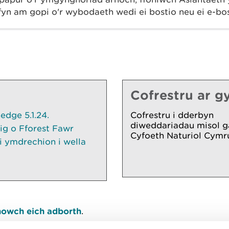
yn am gopi o'r wybodaeth wedi ei bostio neu ei e-bo
Cofrestru ar gy
dge 5.1.24.
Cofrestru i dderbyn
diweddariadau misol g
ig o Fforest Fawr
Cyfoeth Naturiol Cymr
 ymdrechion i wella
owch eich adborth
.