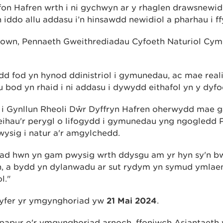
on Hafren wrth i ni gychwyn ar y rhaglen drawsnewid
iddo allu addasu i’n hinsawdd newidiol a pharhau i ff
wn, Pennaeth Gweithrediadau Cyfoeth Naturiol Cymr
gydd fod yn hynod ddinistriol i gymunedau, ac mae real
 bod yn rhaid i ni addasu i dywydd eithafol yn y dyfo
i Gynllun Rheoli Dŵr Dyffryn Hafren oherwydd mae ga
 leihau'r perygl o lifogydd i gymunedau yng ngogledd 
ysig i natur a'r amgylchedd.
ad hwn yn gam pwysig wrth ddysgu am yr hyn sy'n b
h, a bydd yn dylanwadu ar sut rydym yn symud ymlaen
l."
gyfer yr ymgynghoriad yw
21 Mai 2024
.
papur o'r ymgynghoriad arnoch, ffoniwch Asiantaeth