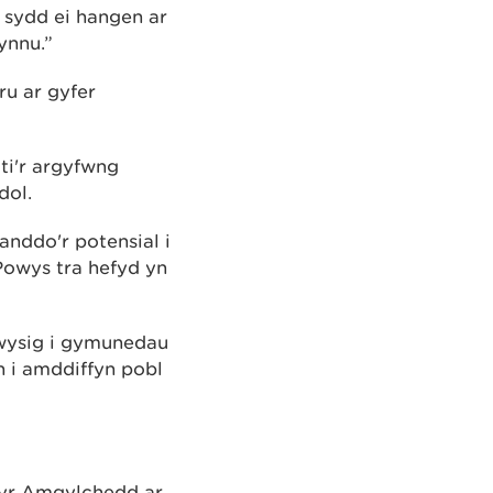
 sydd ei hangen ar
ynnu.”
u ar gyfer
iti'r argyfwng
dol.
nddo'r potensial i
Powys tra hefyd yn
wysig i gymunedau
 i amddiffyn pobl
 yr Amgylchedd ar