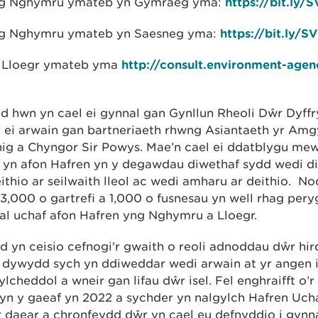
ng Nghymru ymateb yn Gymraeg yma:
https://bit.l
ng Nghymru ymateb yn Saesneg yma:
https://bit.ly
n Lloegr ymateb yma
http://consult.environment-agen
 hwn yn cael ei gynnal gan Gynllun Rheoli Dŵr Dyffr
 ei arwain gan bartneriaeth rhwng Asiantaeth yr Am
ig a Chyngor Sir Powys. Mae’n cael ei ddatblygu me
 yn afon Hafren yn y degawdau diwethaf sydd wedi dif
ithio ar seilwaith lleol ac wedi amharu ar deithio. N
,000 o gartrefi a 1,000 o fusnesau yn well rhag peryg
al uchaf afon Hafren yng Nghymru a Lloegr.
yd yn ceisio cefnogi'r gwaith o reoli adnoddau dŵr hi
o dywydd sych yn ddiweddar wedi arwain at yr angen i
lcheddol a wneir gan lifau dŵr isel. Fel enghraifft o’r
yn y gaeaf yn 2022 a sychder yn nalgylch Hafren Uch
 daear a chronfeydd dŵr yn cael eu defnyddio i gynna