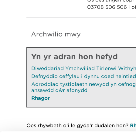
03708 506 506 i of
Archwilio mwy
Yn yr adran hon hefyd
Diweddariad Ymchwiliad Tirlenwi Withyhe
Defnyddio ceffylau i dynnu coed heintied
Adroddiad tystiolaeth newydd yn cefnogi
ansawdd dŵr afonydd
Rhagor
Oes rhywbeth o’i le gyda’r dudalen hon?
Rh