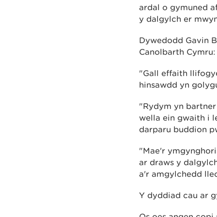
ardal o gymuned af
y dalgylch er mwyn 
Dywedodd Gavin Bo
Canolbarth Cymru:
"Gall effaith llifo
hinsawdd yn golygu
"Rydym yn bartner 
wella ein gwaith i
darparu buddion pw
"Mae'r ymgynghori
ar draws y dalgylc
a'r amgylchedd lleo
Y dyddiad cau ar 
Os oes angen copi 