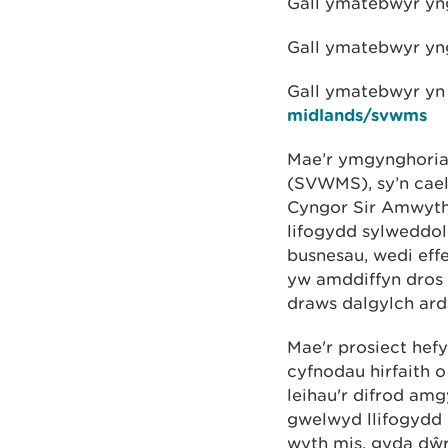
Gall ymatebwyr y
Gall ymatebwyr y
Gall ymatebwyr y
midlands/svwms
Mae’r ymgynghoriad
(SVWMS), sy’n cael
Cyngor Sir Amwyth
lifogydd sylweddol
busnesau, wedi effe
yw amddiffyn dros 3
draws dalgylch ard
Mae'r prosiect hef
cyfnodau hirfaith 
leihau'r difrod amgy
gwelwyd llifogydd 
wyth mis, gyda dŵr