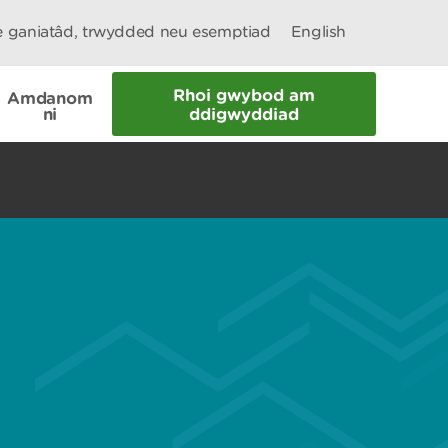
le ganiatâd, trwydded neu esemptiad
English
Rhoi gwybod am
Amdanom
ni
ddigwyddiad