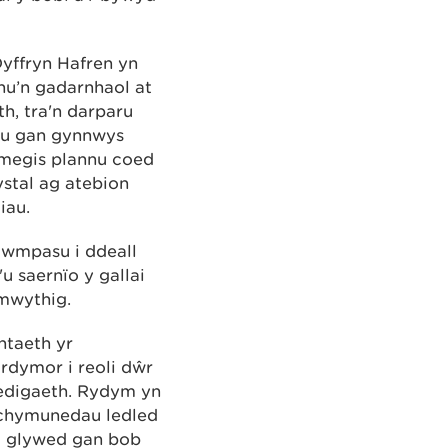
Dyffryn Hafren yn
nu’n gadarnhaol at
h, tra'n darparu
dau gan gynnwys
n megis plannu coed
ystal ag atebion
iau.
cwmpasu i ddeall
u saernïo y gallai
Amwythig.
ntaeth yr
rdymor i reoli dŵr
ledigaeth. Rydym yn
a chymunedau ledled
m glywed gan bob