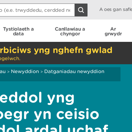
A oes gan saf
Tystiolaeth a
Canllawiau a
Ar
data
chyngor
grwydr
rbiciws yng nghefn gwlad
ogelwch.
iau
Newyddion
Datganiadau newyddion
>
>
heddol yng
egr yn ceisio
dol ardal uchaf