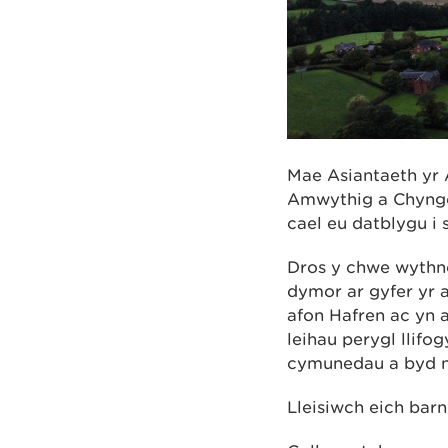
Mae Asiantaeth yr 
Amwythig a Chyngor
cael eu datblygu i
Dros y chwe wythno
dymor ar gyfer yr 
afon Hafren ac yn a
leihau perygl llif
cymunedau a byd nat
Lleisiwch eich bar