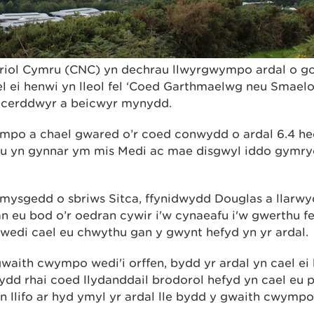
riol Cymru (CNC) yn dechrau llwyrgwympo ardal o 
ael ei henwi yn lleol fel ‘Coed Garthmaelwg neu Smaelo
cerddwyr a beicwyr mynydd.
mpo a chael gwared o’r coed conwydd o ardal 6.4 he
u yn gynnar ym mis Medi ac mae disgwyl iddo gymry
ymysgedd o sbriws Sitca, ffynidwydd Douglas a llarwy
 eu bod o’r oedran cywir i'w cynaeafu i'w gwerthu fe
 wedi cael eu chwythu gan y gwynt hefyd yn yr ardal.
waith cwympo wedi'i orffen, bydd yr ardal yn cael ei 
dd rhai coed llydanddail brodorol hefyd yn cael eu 
n llifo ar hyd ymyl yr ardal lle bydd y gwaith cwymp