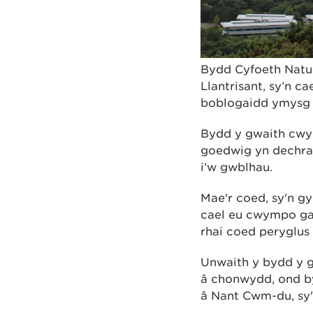
Bydd Cyfoeth Natu
Llantrisant, sy’n c
boblogaidd ymysg 
Bydd y gwaith cwy
goedwig yn dechra
i’w gwblhau.
Mae'r coed, sy'n g
cael eu cwympo gan
rhai coed peryglus
Unwaith y bydd y g
â chonwydd, ond by
â Nant Cwm-du, sy'