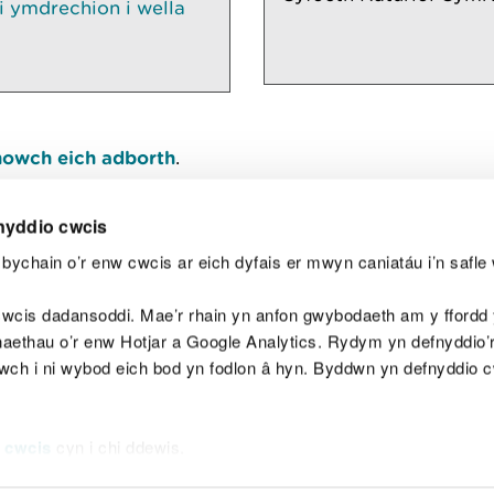
 ymdrechion i wella
owch eich adborth
.
nyddio cwcis
bychain o’r enw cwcis ar eich dyfais er mwyn caniatáu i’n safle 
Y
wcis dadansoddi. Mae’r rhain yn anfon gwybodaeth am y ffordd y
anaethau o’r enw Hotjar a Google Analytics. Rydym yn defnyddio
ewch i ni wybod eich bod yn fodlon â hyn. Byddwn yn defnyddio 
aeg
Map o'r safle
Hawlfraint
Preifatrwydd a 
 cwcis
cyn i chi ddewis.