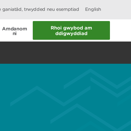
le ganiatâd, trwydded neu esemptiad
English
Rhoi gwybod am
Amdanom
ni
ddigwyddiad