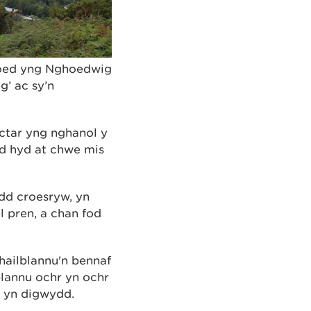
goed yng Nghoedwig
g’ ac sy’n
ctar yng nghanol y
d hyd at chwe mis
dd croesryw, yn
l pren, a chan fod
hailblannu'n bennaf
plannu ochr yn ochr
o yn digwydd.