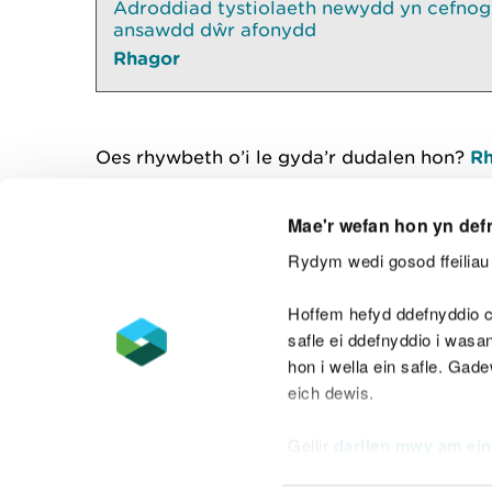
Adroddiad tystiolaeth newydd yn cefnogi
ansawdd dŵr afonydd
Rhagor
Oes rhywbeth o’i le gyda’r dudalen hon?
Rh
Mae'r wefan hon yn def
Rydym wedi gosod ffeiliau 
Cysylltu â ni
Hoffem hefyd ddefnyddio c
safle ei ddefnyddio i was
hon i wella ein safle. Gad
eich dewis.
Datganiad hygyrchedd
Safonau'r Gymr
Gellir
darllen mwy am ein
Datganiad caethwasiaeth fodern