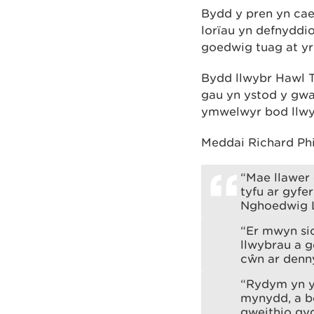
Bydd y pren yn cael
lorïau yn defnyddio
goedwig tuag at yr
Bydd llwybr Hawl T
gau yn ystod y gwa
ymwelwyr bod llwyb
Meddai Richard Ph
“Mae llawer 
tyfu ar gyf
Nghoedwig L
“Er mwyn si
llwybrau a g
cŵn ar denn
“Rydym yn y
mynydd, a b
gweithio gyd