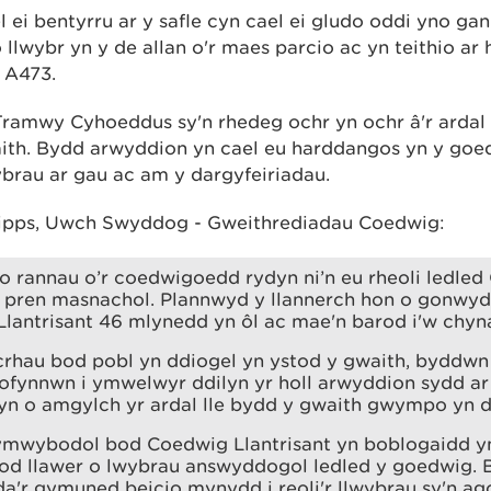
 ei bentyrru ar y safle cyn cael ei gludo oddi yno gan
 llwybr yn y de allan o'r maes parcio ac yn teithio ar 
 A473.
ramwy Cyhoeddus sy'n rhedeg ochr yn ochr â'r ardal
ith. Bydd arwyddion yn cael eu harddangos yn y goed
rau ar gau ac am y dargyfeiriadau.
ipps, Uwch Swyddog - Gweithrediadau Coedwig:
o rannau o’r coedwigoedd rydyn ni’n eu rheoli ledled
er pren masnachol. Plannwyd y llannerch hon o gonwy
lantrisant 46 mlynedd yn ôl ac mae'n barod i'w chyn
crhau bod pobl yn ddiogel yn ystod y gwaith, byddwn 
ofynnwn i ymwelwyr ddilyn yr holl arwyddion sydd ar
yn o amgylch yr ardal lle bydd y gwaith gwympo yn 
mwybodol bod Coedwig Llantrisant yn boblogaidd 
od llawer o lwybrau answyddogol ledled y goedwig.
a'r gymuned beicio mynydd i reoli'r llwybrau sy'n ago