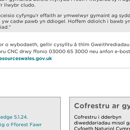
'r llwybr cludo.
eisio cyfyngu’r effaith ar ymwelwyr gymaint ag sydd
h yw cadw pawb yn ddiogel. Hoffem ddiolch i bawb y
iad."
r o wybodaeth, gellir cysylltu â thîm Gweithrediada
ru CNC drwy ffonio 03000 65 3000 neu anfon e-bost
resourceswales.gov.uk
Cofrestru ar gy
dge 5.1.24.
Cofrestru i dderbyn
diweddariadau misol g
ig o Fforest Fawr
Cyfoeth Naturiol Cymr