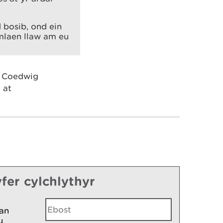
 bosib, ond ein
mlaen llaw am eu
u Coedwig
 at
fer cylchlythyr
an
u