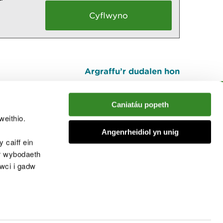
Argraffu’r dudalen hon
I fyny
Caniatáu popeth
weithio.
muno â'r sgwrs
Angenrheidiol yn unig
 caiff ein
’r wybodaeth
cwci i gadw
chwcis