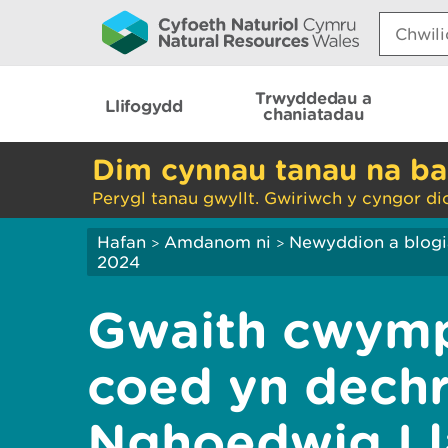
Search:
Trwyddedau a
Llifogydd
chaniatadau
Dim cynnau tanau na ba
Perygl tanau gwyllt. Gwiriwch y cyngor di
Hafan
Amdanom ni
Newyddion a blog
>
>
2024
Gwaith cwymp
coed yn dech
Nghoedwig Lla