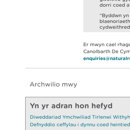
dorri coed a
“Byddwn yn c
blaenoriaet
cydweithred
Er mwyn cael rhago
Canolbarth De Cym
enquiries@natural
Archwilio mwy
Yn yr adran hon hefyd
Diweddariad Ymchwiliad Tirlenwi Withyhe
Defnyddio ceffylau i dynnu coed heintied