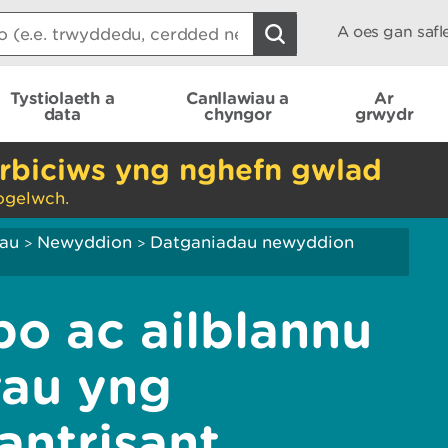
A oes gan saf
Tystiolaeth a
Canllawiau a
Ar
data
chyngor
grwydr
rbiciws yng nghefn gwlad
ogelwch.
iau
Newyddion
Datganiadau newyddion
>
>
o ac ailblannu
rau yng
ntrisant