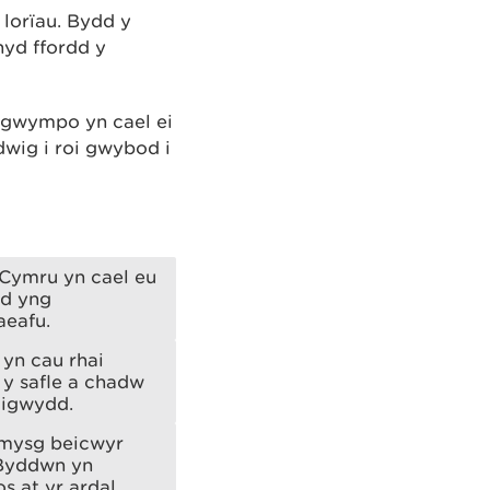
 lorïau. Bydd y
hyd ffordd y
 gwympo yn cael ei
wig i roi gwybod i
 Cymru yn cael eu
dd yng
aeafu.
yn cau rhai
 y safle a chadw
digwydd.
ymysg beicwyr
 Byddwn yn
s at yr ardal