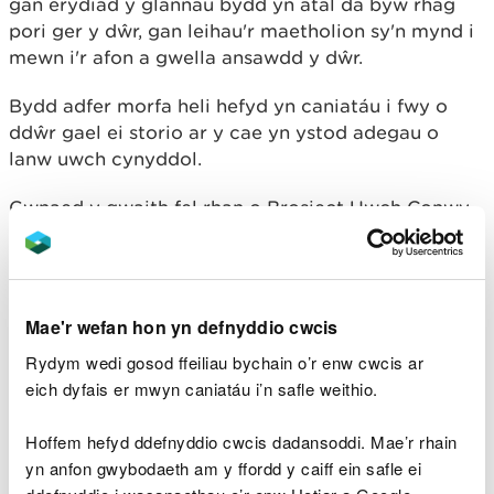
gan erydiad y glannau bydd yn atal da byw rhag
pori ger y dŵr, gan leihau'r maetholion sy'n mynd i
mewn i'r afon a gwella ansawdd y dŵr.
Bydd adfer morfa heli hefyd yn caniatáu i fwy o
ddŵr gael ei storio ar y cae yn ystod adegau o
lanw uwch cynyddol.
Gwnaed y gwaith fel rhan o Brosiect Uwch Conwy,
sy’n ceisio darparu buddion i gymunedau a bywyd
gwyllt dalgylch Conwy Uchaf trwy greu
amgylchedd glanach ac iachach, gan ddod â phobl
a natur yn nes at ei gilydd.
Mae'r wefan hon yn defnyddio cwcis
Rydym wedi gosod ffeiliau bychain o’r enw cwcis ar
Meddai Sarah Aubrey, aelod o dîm Amgylchedd
eich dyfais er mwyn caniatáu i’n safle weithio.
Conwy CNC:
Hoffem hefyd ddefnyddio cwcis dadansoddi. Mae’r rhain
“Rydym yn falch o fod wedi gweithio
yn anfon gwybodaeth am y ffordd y caiff ein safle ei
mewn partneriaeth â’r Ymddiriedolaeth