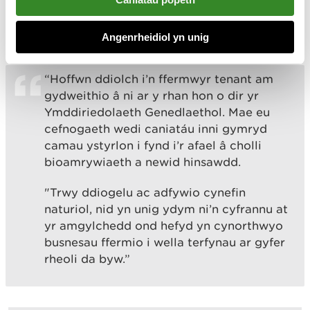
Meddai Dewi Davies o Ymddiriedolaeth
Angenrheidiol yn unig
Genedlaethol Cymru:
“Hoffwn ddiolch i’n ffermwyr tenant am
gydweithio â ni ar y rhan hon o dir yr
Ymddiriedolaeth Genedlaethol. Mae eu
cefnogaeth wedi caniatáu inni gymryd
camau ystyrlon i fynd i’r afael â cholli
bioamrywiaeth a newid hinsawdd.
"Trwy ddiogelu ac adfywio cynefin
naturiol, nid yn unig ydym ni’n cyfrannu at
yr amgylchedd ond hefyd yn cynorthwyo
busnesau ffermio i wella terfynau ar gyfer
rheoli da byw.”