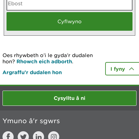
Oes rhywbeth o’i le gyda’r dudalen
hon?
Rhowch eich adborth
.
I fyny
Argraffu’r dudalen hon
Cysylltu â ni
Ymuno â'r sgwrs