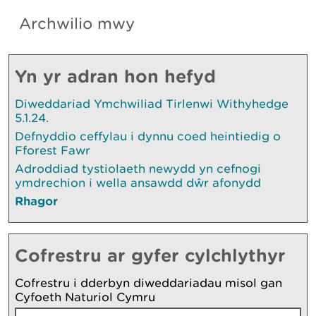
Archwilio mwy
Yn yr adran hon hefyd
Diweddariad Ymchwiliad Tirlenwi Withyhedge
5.1.24.
Defnyddio ceffylau i dynnu coed heintiedig o
Fforest Fawr
Adroddiad tystiolaeth newydd yn cefnogi
ymdrechion i wella ansawdd dŵr afonydd
Rhagor
Cofrestru ar gyfer cylchlythyr
Cofrestru i dderbyn diweddariadau misol gan
Cyfoeth Naturiol Cymru