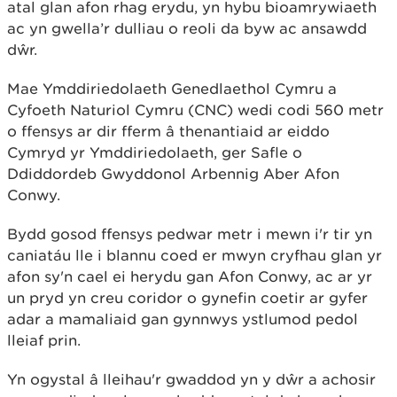
atal glan afon rhag erydu, yn hybu bioamrywiaeth
ac yn gwella’r dulliau o reoli da byw ac ansawdd
dŵr.
Mae Ymddiriedolaeth Genedlaethol Cymru a
Cyfoeth Naturiol Cymru (CNC) wedi codi 560 metr
o ffensys ar dir fferm â thenantiaid ar eiddo
Cymryd yr Ymddiriedolaeth, ger Safle o
Ddiddordeb Gwyddonol Arbennig Aber Afon
Conwy.
Bydd gosod ffensys pedwar metr i mewn i'r tir yn
caniatáu lle i blannu coed er mwyn cryfhau glan yr
afon sy'n cael ei herydu gan Afon Conwy, ac ar yr
un pryd yn creu coridor o gynefin coetir ar gyfer
adar a mamaliaid gan gynnwys ystlumod pedol
lleiaf prin.
Yn ogystal â lleihau'r gwaddod yn y dŵr a achosir