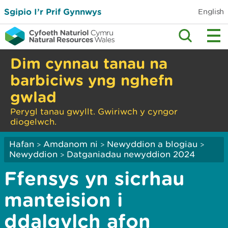
Sgipio I’r Prif Gynnwys
English
Dim cynnau tanau na
barbiciws yng nghefn
gwlad
Perygl tanau gwyllt. Gwiriwch y cyngor
diogelwch.
Hafan
Amdanom ni
Newyddion a blogiau
>
>
>
Newyddion
Datganiadau newyddion 2024
>
Ffensys yn sicrhau
manteision i
ddalgylch afon