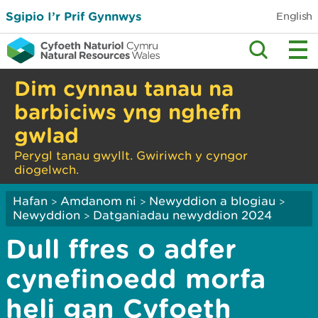
Sgipio I’r Prif Gynnwys
English
Dim cynnau tanau na
barbiciws yng nghefn
gwlad
Perygl tanau gwyllt. Gwiriwch y cyngor
diogelwch.
Hafan
Amdanom ni
Newyddion a blogiau
>
>
>
Newyddion
Datganiadau newyddion 2024
>
Dull ffres o adfer
cynefinoedd morfa
heli gan Cyfoeth