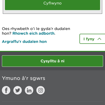
Oes rhywbeth o’i le gyda’r dudalen
hon?
Rhowch eich adborth
.
I fyny
Argraffu’r dudalen hon
Cysylltu â ni
Ymuno â'r sgwrs