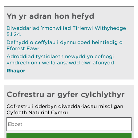
Yn yr adran hon hefyd
Diweddariad Ymchwiliad Tirlenwi Withyhedge
5.1.24.
Defnyddio ceffylau i dynnu coed heintiedig o
Fforest Fawr
Adroddiad tystiolaeth newydd yn cefnogi
ymdrechion i wella ansawdd dŵr afonydd
Rhagor
Cofrestru ar gyfer cylchlythyr
Cofrestru i dderbyn diweddariadau misol gan
Cyfoeth Naturiol Cymru