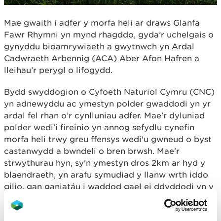
Mae gwaith i adfer y morfa heli ar draws Glanfa
Fawr Rhymni yn mynd rhagddo, gyda’r uchelgais o
gynyddu bioamrywiaeth a gwytnwch yn Ardal
Cadwraeth Arbennig (ACA) Aber Afon Hafren a
lleihau’r perygl o lifogydd.
Bydd swyddogion o Cyfoeth Naturiol Cymru (CNC)
yn adnewyddu ac ymestyn polder gwaddodi yn yr
ardal fel rhan o’r cynlluniau adfer. Mae'r dyluniad
polder wedi'i fireinio yn annog sefydlu cynefin
morfa heli trwy greu ffensys wedi'u gwneud o byst
castanwydd a bwndeli o bren brwsh. Mae'r
strwythurau hyn, sy'n ymestyn dros 2km ar hyd y
blaendraeth, yn arafu symudiad y llanw wrth iddo
gilio, gan ganiatáu i waddod gael ei ddyddodi yn y
caeau polder.
Dros amser, mae llaid a thywod yn cronni ac yn