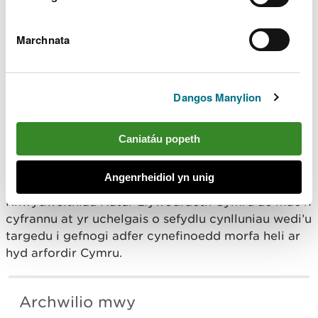
adar a physgod, felly maent yn chwarae
rhan hanfodol mewn cadwraeth natur ac
yn rhan mor bwysig o’r arfordir ar hyd yr
Marchnata
aber.
“Gall morfeydd heli iach hefyd ddarparu
amddiffyniad rhag llifogydd, dal carbon i
Dangos Manylion
helpu yn erbyn newid yn yr hinsawdd, fel y
gallant wneud cyfraniad pwysig a
chadarnhaol at ddiogelu rhag yr argyfwng
Caniatáu popeth
hinsawdd.”
Angenrheidiol yn unig
Ariennir y prosiect hwn drwy raglen
Rhwydweithiau Natur Llywodraeth Cymru ac mae’n
cyfrannu at yr uchelgais o sefydlu cynlluniau wedi’u
targedu i gefnogi adfer cynefinoedd morfa heli ar
hyd arfordir Cymru.
Archwilio mwy