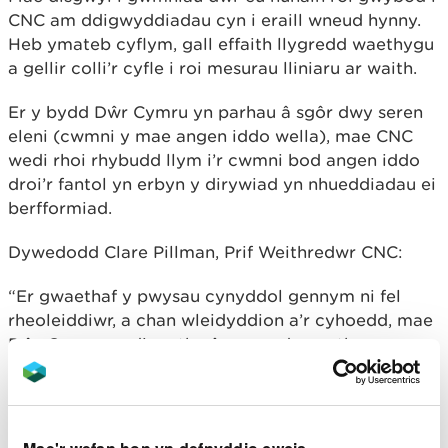
CNC am ddigwyddiadau cyn i eraill wneud hynny.
Heb ymateb cyflym, gall effaith llygredd waethygu
a gellir colli’r cyfle i roi mesurau lliniaru ar waith.
Er y bydd Dŵr Cymru yn parhau â sgôr dwy seren
eleni (cwmni y mae angen iddo wella), mae CNC
wedi rhoi rhybudd llym i’r cwmni bod angen iddo
droi’r fantol yn erbyn y dirywiad yn nhueddiadau ei
berfformiad.
Dywedodd Clare Pillman, Prif Weithredwr CNC:
“Er gwaethaf y pwysau cynyddol gennym ni fel
rheoleiddiwr, a chan wleidyddion a’r cyhoedd, mae
Dŵr Cymru wedi methu â gwneud y math o
welliannau yr ydym yn eu dymuno ac yn disgwyl eu
gweld.
“Mae’n annerbyniol ein bod bellach yn gweld