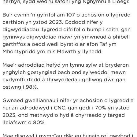
herbyn, sydd wedi’u safoni yng Nghymru a Lloegr.
Bu’r cwmni’n gyfrifol am 107 o achosion o lygredd
carthion yn ystod 2023. Cododd nifer y
digwyddiadau llygredd difrifol o bump i saith, gan
gynnwys digwyddiad mawr yn ymwneud â phibell
garthffos a oedd wedi byrstio ar afon Taf ym
Mhontypridd ym mis Mawrth y llynedd.
Mae’r adroddiad hefyd yn tynnu sylw at bryderon
ynghylch gostyngiad bach ond sylweddol mewn
cydymffurfedd â thrwyddedau gollwng dŵr, gan
ostwng i 98%.
Gwnaed gwelliannau i nifer yr achosion o lygredd a
hunan-adroddwyd i CNC, gan godi i 70% yn ystod
2023, ond methwyd o hyd â chyrraedd y targed
lleiafswm o 80%.
Mae disgwyl i gwmnïau dŵr eu hunain roi gwybod i