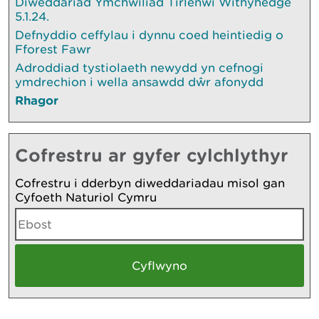
Diweddariad Ymchwiliad Tirlenwi Withyhedge
5.1.24.
Defnyddio ceffylau i dynnu coed heintiedig o
Fforest Fawr
Adroddiad tystiolaeth newydd yn cefnogi
ymdrechion i wella ansawdd dŵr afonydd
Rhagor
Cofrestru ar gyfer cylchlythyr
Cofrestru i dderbyn diweddariadau misol gan
Cyfoeth Naturiol Cymru