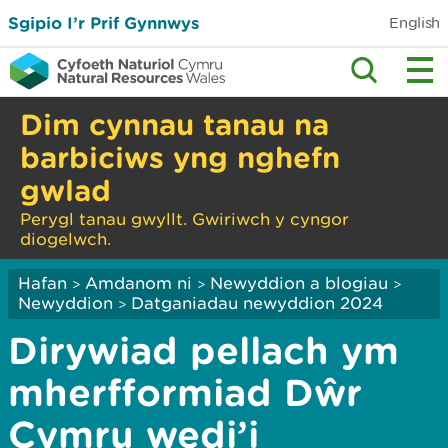
Sgipio I’r Prif Gynnwys
English
Dim cynnau tanau na
barbiciws yng nghefn
gwlad
Perygl tanau gwyllt. Gwiriwch y cyngor
diogelwch.
Hafan
Amdanom ni
Newyddion a blogiau
>
>
>
Newyddion
Datganiadau newyddion 2024
>
Dirywiad pellach ym
mherfformiad Dŵr
Cymru wedi’i