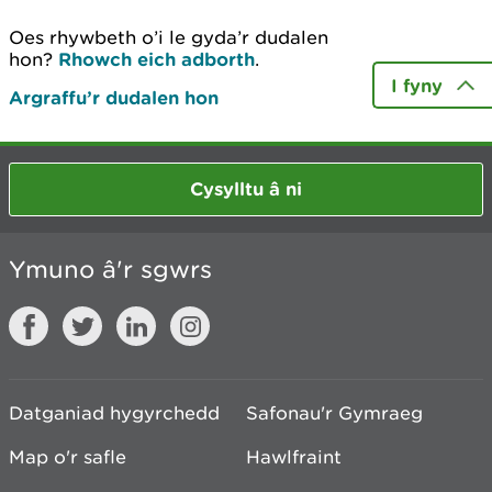
Oes rhywbeth o’i le gyda’r dudalen
hon?
Rhowch eich adborth
.
I fyny
Argraffu’r dudalen hon
Cysylltu â ni
Ymuno â'r sgwrs
Datganiad hygyrchedd
Safonau'r Gymraeg
Map o'r safle
Hawlfraint