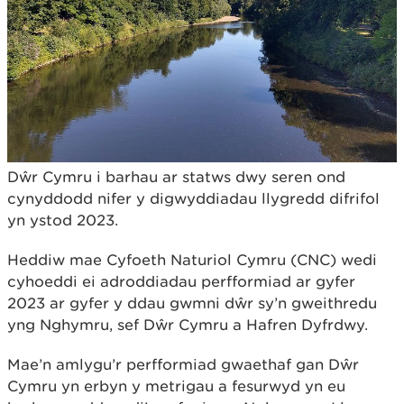
Dŵr Cymru i barhau ar statws dwy seren ond
cynyddodd nifer y digwyddiadau llygredd difrifol
yn ystod 2023.
Heddiw mae Cyfoeth Naturiol Cymru (CNC) wedi
cyhoeddi ei adroddiadau perfformiad ar gyfer
2023 ar gyfer y ddau gwmni dŵr sy’n gweithredu
yng Nghymru, sef Dŵr Cymru a Hafren Dyfrdwy.
Mae’n amlygu’r perfformiad gwaethaf gan Dŵr
Cymru yn erbyn y metrigau a fesurwyd yn eu