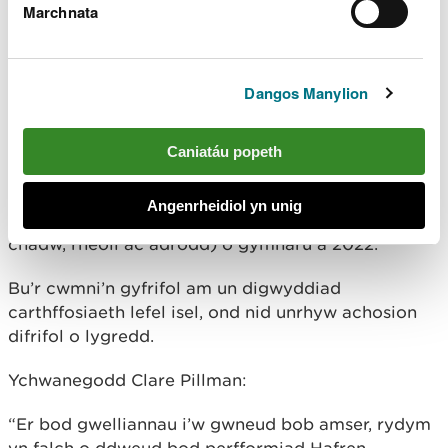
Marchnata
a chanolbarth Cymru.
Oherwydd ei ardal weithredu fach, nid yw Hafren
Dyfrdwy yn cael sgôr seren gan CNC, ond
Dangos Manylion
defnyddir mesurau tebyg i asesu perfformiad y
cwmni.
Caniatáu popeth
Ar gyfer 2023, bu cynnydd yn yr achosion o beidio
â chydymffurfio â thrwyddedau amod disgrifiadol
Angenrheidiol yn unig
gan Hafren Dyfrdwy (agweddau megis cynnal a
chadw, rheoli ac adrodd) o gymharu â 2022.
Bu’r cwmni’n gyfrifol am un digwyddiad
carthffosiaeth lefel isel, ond nid unrhyw achosion
difrifol o lygredd.
Ychwanegodd Clare Pillman:
“Er bod gwelliannau i’w gwneud bob amser, rydym
yn falch o ddweud bod perfformiad Hafren