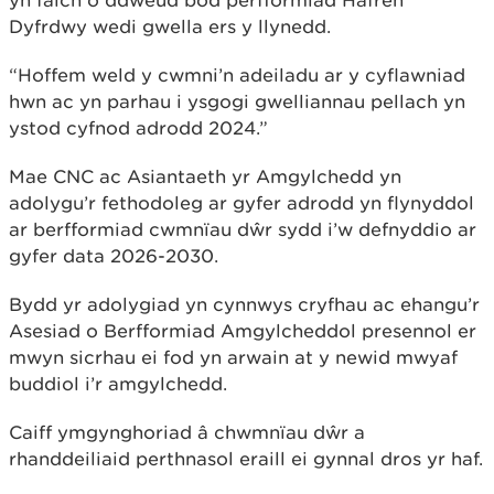
Dyfrdwy wedi gwella ers y llynedd.
“Hoffem weld y cwmni’n adeiladu ar y cyflawniad
hwn ac yn parhau i ysgogi gwelliannau pellach yn
ystod cyfnod adrodd 2024.”
Mae CNC ac Asiantaeth yr Amgylchedd yn
adolygu’r fethodoleg ar gyfer adrodd yn flynyddol
ar berfformiad cwmnïau dŵr sydd i’w defnyddio ar
gyfer data 2026-2030.
Bydd yr adolygiad yn cynnwys cryfhau ac ehangu’r
Asesiad o Berfformiad Amgylcheddol presennol er
mwyn sicrhau ei fod yn arwain at y newid mwyaf
buddiol i’r amgylchedd.
Caiff ymgynghoriad â chwmnïau dŵr a
rhanddeiliaid perthnasol eraill ei gynnal dros yr haf.