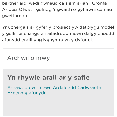
bartneriaid, wedi gwneud cais am arian i Gronfa
Arloesi Ofwat i gefnogi'r gwaith o gyflawni camau
gweithredu.
Yr uchelgais ar gyfer y prosiect yw datblygu model
y gellir ei ehangu a'i ailadrodd mewn dalgylchoedd
afonydd eraill yng Nghymru yn y dyfodol.
Archwilio mwy
Yn rhywle arall ar y safle
Ansawdd dŵr mewn Ardaloedd Cadwraeth
Arbennig afonydd