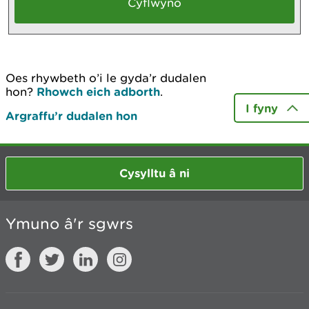
Oes rhywbeth o’i le gyda’r dudalen
hon?
Rhowch eich adborth
.
I fyny
Argraffu’r dudalen hon
Cysylltu â ni
Ymuno â'r sgwrs