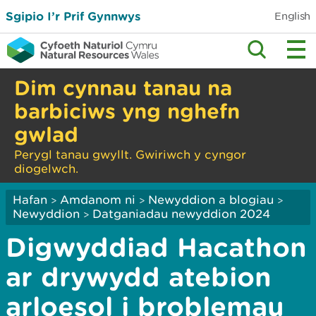
Sgipio I’r Prif Gynnwys
English
Dim cynnau tanau na
barbiciws yng nghefn
gwlad
Perygl tanau gwyllt. Gwiriwch y cyngor
diogelwch.
Hafan
Amdanom ni
Newyddion a blogiau
>
>
>
Newyddion
Datganiadau newyddion 2024
>
Digwyddiad Hacathon
ar drywydd atebion
arloesol i broblemau