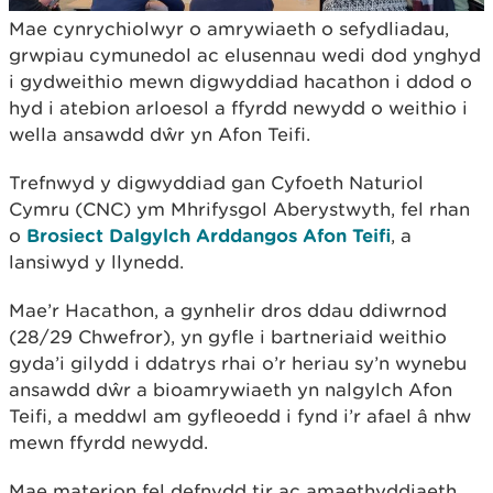
Mae cynrychiolwyr o amrywiaeth o sefydliadau,
grwpiau cymunedol ac elusennau wedi dod ynghyd
i gydweithio mewn digwyddiad hacathon i ddod o
hyd i atebion arloesol a ffyrdd newydd o weithio i
wella ansawdd dŵr yn Afon Teifi.
Trefnwyd y digwyddiad gan Cyfoeth Naturiol
Cymru (CNC) ym Mhrifysgol Aberystwyth, fel rhan
o
Brosiect Dalgylch Arddangos Afon Teifi
, a
lansiwyd y llynedd.
Mae’r Hacathon, a gynhelir dros ddau ddiwrnod
(28/29 Chwefror), yn gyfle i bartneriaid weithio
gyda’i gilydd i ddatrys rhai o’r heriau sy’n wynebu
ansawdd dŵr a bioamrywiaeth yn nalgylch Afon
Teifi, a meddwl am gyfleoedd i fynd i’r afael â nhw
mewn ffyrdd newydd.
Mae materion fel defnydd tir ac amaethyddiaeth,