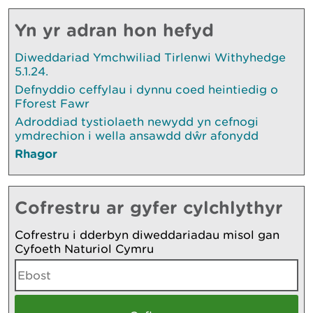
Yn yr adran hon hefyd
Diweddariad Ymchwiliad Tirlenwi Withyhedge
5.1.24.
Defnyddio ceffylau i dynnu coed heintiedig o
Fforest Fawr
Adroddiad tystiolaeth newydd yn cefnogi
ymdrechion i wella ansawdd dŵr afonydd
Rhagor
Cofrestru ar gyfer cylchlythyr
Cofrestru i dderbyn diweddariadau misol gan
Cyfoeth Naturiol Cymru