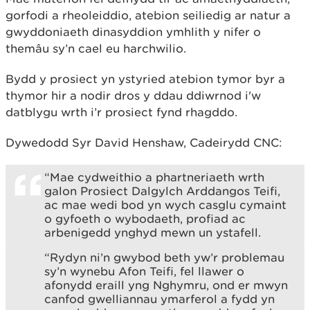
gorfodi a rheoleiddio, atebion seiliedig ar natur a
gwyddoniaeth dinasyddion ymhlith y nifer o
themâu sy’n cael eu harchwilio.
Bydd y prosiect yn ystyried atebion tymor byr a
thymor hir a nodir dros y ddau ddiwrnod i'w
datblygu wrth i’r prosiect fynd rhagddo.
Dywedodd Syr David Henshaw, Cadeirydd CNC:
“Mae cydweithio a phartneriaeth wrth
galon Prosiect Dalgylch Arddangos Teifi,
ac mae wedi bod yn wych casglu cymaint
o gyfoeth o wybodaeth, profiad ac
arbenigedd ynghyd mewn un ystafell.
“Rydyn ni’n gwybod beth yw’r problemau
sy’n wynebu Afon Teifi, fel llawer o
afonydd eraill yng Nghymru, ond er mwyn
canfod gwelliannau ymarferol a fydd yn