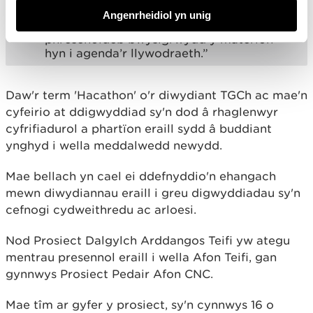
“Roeddwn i hefyd yn ddiolchgar i gael
Angenrheidiol yn unig
cwrdd â’r Gweinidog – tanlinellodd ei
phresenoldeb bwysigrwydd y materion
hyn i agenda’r llywodraeth.”
Daw'r term 'Hacathon' o'r diwydiant TGCh ac mae'n
cyfeirio at ddigwyddiad sy'n dod â rhaglenwyr
cyfrifiadurol a phartïon eraill sydd â buddiant
ynghyd i wella meddalwedd newydd.
Mae bellach yn cael ei ddefnyddio'n ehangach
mewn diwydiannau eraill i greu digwyddiadau sy'n
cefnogi cydweithredu ac arloesi.
Nod Prosiect Dalgylch Arddangos Teifi yw ategu
mentrau presennol eraill i wella Afon Teifi, gan
gynnwys Prosiect Pedair Afon CNC.
Mae tîm ar gyfer y prosiect, sy'n cynnwys 16 o