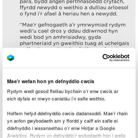
para, bydd angen perthnasoedd cryfach,
ffyrdd newydd o weithio a dulliau arloesol
o fynd i’r afael â heriau hen a newydd.
“Mae’r gefnogaeth a’r ymrwymiad rydym
wedi’u cael dros y ddau ddiwrnod hyn
wedi bod yn amhrisiadwy, gyda
phartneriaid yn gweithio tuag at uchelgais
gyffredin o wella Afon Teifi ar gyfer ei
phobl a’i bywyd gwyllt. Bydd y
trafodaethau hyn yn llywio cwmpas y
prosiect wrth symud ymlaen.”
Mae'r wefan hon yn defnyddio cwcis
Dywedodd y Gweinidog Newid Hinsawdd, Julie
Rydym wedi gosod ffeiliau bychain o’r enw cwcis ar
James:
eich dyfais er mwyn caniatáu i’n safle weithio.
"Mae gwella ansawdd dŵr yn fater
Hoffem hefyd ddefnyddio cwcis dadansoddi. Mae’r rhain
cymhleth sy'n gofyn am ddull
yn anfon gwybodaeth am y ffordd y caiff ein safle ei
cydweithredol.
ddefnyddio i wasanaethau o’r enw Hotjar a Google
"Mae wedi bod yn wych ymweld heddiw i
Analytics. Rydym yn defnyddio’r wybodaeth hon i wella