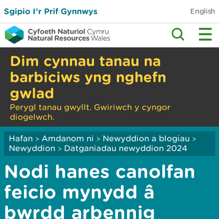
Sgipio I’r Prif Gynnwys
English
Dim cynnau tanau na
barbiciws yng nghefn
gwlad
Perygl tanau gwyllt. Gwiriwch y cyngor
diogelwch.
Hafan
Amdanom ni
Newyddion a blogiau
>
>
>
Newyddion
Datganiadau newyddion 2024
>
Nodi hanes canolfan
feicio mynydd â
bwrdd arbennig