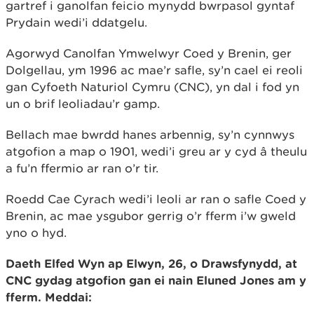
gartref i ganolfan feicio mynydd bwrpasol gyntaf
Prydain wedi’i ddatgelu.
Agorwyd Canolfan Ymwelwyr Coed y Brenin, ger
Dolgellau, ym 1996 ac mae’r safle, sy’n cael ei reoli
gan Cyfoeth Naturiol Cymru (CNC), yn dal i fod yn
un o brif leoliadau’r gamp.
Bellach mae bwrdd hanes arbennig, sy’n cynnwys
atgofion a map o 1901, wedi’i greu ar y cyd â theulu
a fu’n ffermio ar ran o’r tir.
Roedd Cae Cyrach wedi’i leoli ar ran o safle Coed y
Brenin, ac mae ysgubor gerrig o’r fferm i’w gweld
yno o hyd.
Daeth Elfed Wyn ap Elwyn, 26, o Drawsfynydd, at
CNC gydag atgofion gan ei nain Eluned Jones am y
fferm. Meddai: