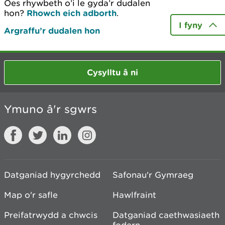
Oes rhywbeth o’i le gyda’r dudalen
hon?
Rhowch eich adborth
.
I fyny
Argraffu’r dudalen hon
Cysylltu â ni
Ymuno â'r sgwrs
Datganiad hygyrchedd
Safonau'r Gymraeg
Map o'r safle
Hawlfraint
Preifatrwydd a chwcis
Datganiad caethwasiaeth
fodern