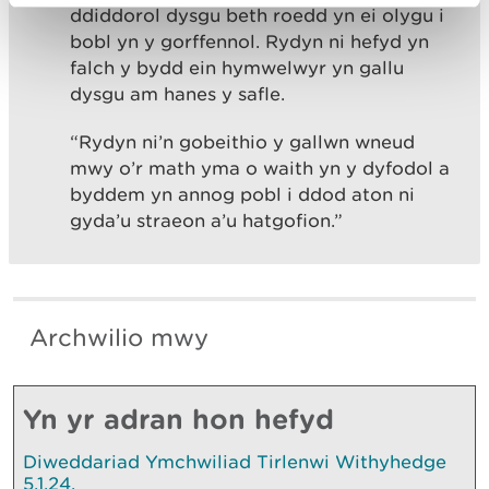
ddiddorol dysgu beth roedd yn ei olygu i
bobl yn y gorffennol. Rydyn ni hefyd yn
falch y bydd ein hymwelwyr yn gallu
dysgu am hanes y safle.
“Rydyn ni’n gobeithio y gallwn wneud
mwy o’r math yma o waith yn y dyfodol a
byddem yn annog pobl i ddod aton ni
gyda’u straeon a’u hatgofion.”
Archwilio mwy
Yn yr adran hon hefyd
Diweddariad Ymchwiliad Tirlenwi Withyhedge
5.1.24.