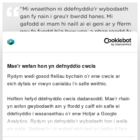
“Mi wnaethon ni ddefnyddio’r wybodaeth
gan fy nain i greu’r bwrdd hanes. Mi
gafodd ei mam hi naill ai ei geni ar y fferm
neu fe fuodd hi’n byw yno, a phan roedd fy
nain yn ifanc, roedd hi’n arfer ymweld.
“Roedd y fferm yn rhan bwysig o’r teulu.
Mae’r teulu’n dod o’r ardal ac i mi mae’n
Mae'r wefan hon yn defnyddio cwcis
rhywbeth pwysig iawn.
Rydym wedi gosod ffeiliau bychain o’r enw cwcis ar
“Dw i’n meddwl bod y bwrdd yn beth
eich dyfais er mwyn caniatáu i’n safle weithio.
arbennig. Dw i’n ddiolchgar iawn ei fod
wedi’i osod, a baswn yn annog ymwelwyr i
Hoffem hefyd ddefnyddio cwcis dadansoddi. Mae’r rhain
ddod i edrych arno a chael teimlad o’r
yn anfon gwybodaeth am y ffordd y caiff ein safle ei
hanes.”
ddefnyddio i wasanaethau o’r enw Hotjar a Google
Analytics. Rydym yn defnyddio’r wybodaeth hon i wella
ein safle. Gadewch i ni wybod eich bod yn fodlon â hyn.
Byddwn yn defnyddio cwci i gadw eich dewis.
Ychydig o wybodaeth sydd ar ôl am y fferm, ond