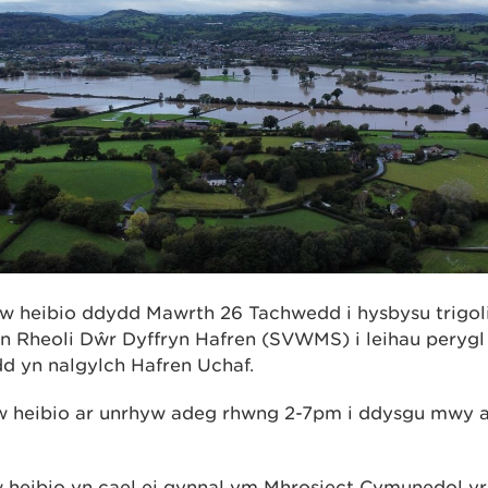
lw heibio ddydd Mawrth 26 Tachwedd i hysbysu trigol
un Rheoli Dŵr Dyffryn Hafren (SVWMS) i leihau perygl 
d yn nalgylch Hafren Uchaf.
w heibio ar unrhyw adeg rhwng 2-7pm i ddysgu mwy a
 heibio yn cael ei gynnal ym Mhrosiect Cymunedol y