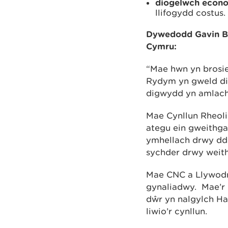
diogelwch econ
llifogydd costus.
Dywedodd Gavin Bo
Cymru:
“Mae hwn yn brosie
Rydym yn gweld di
digwydd yn amlach 
Mae Cynllun Rheoli
ategu ein gweithgar
ymhellach drwy ddef
sychder drwy weith
Mae CNC a Llywodr
gynaliadwy. Mae’r 
dŵr yn nalgylch Ha
liwio’r cynllun.