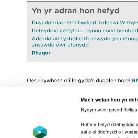
Yn yr adran hon hefyd
Diweddariad Ymchwiliad Tirlenwi Withyhe
Defnyddio ceffylau i dynnu coed heintied
Adroddiad tystiolaeth newydd yn cefnogi
ansawdd dŵr afonydd
Rhagor
Oes rhywbeth o’i le gyda’r dudalen hon?
Rh
Mae'r wefan hon yn def
Rydym wedi gosod ffeiliau 
Cysylltu â ni
Hoffem hefyd ddefnyddio c
safle ei ddefnyddio i was