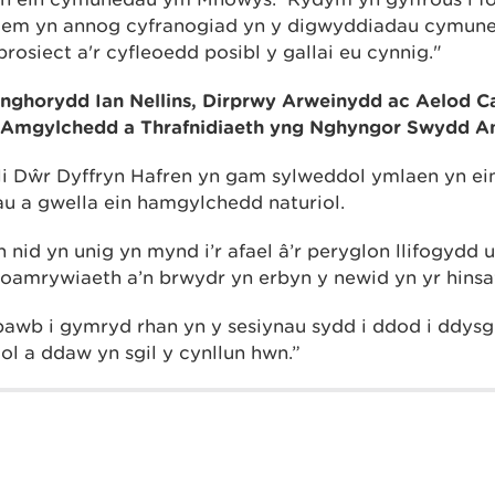
dem yn annog cyfranogiad yn y digwyddiadau cymune
osiect a'r cyfleoedd posibl y gallai eu cynnig."
ghorydd Ian Nellins, Dirprwy Arweinydd ac Aelod C
r Amgylchedd a Thrafnidiaeth yng Nghyngor Swydd A
i Dŵr Dyffryn Hafren yn gam sylweddol ymlaen yn ei
 a gwella ein hamgylchedd naturiol.
 nid yn unig yn mynd i’r afael â’r peryglon llifogydd
ioamrywiaeth a’n brwydr yn erbyn y newid yn yr hins
awb i gymryd rhan yn y sesiynau sydd i ddod i ddys
ol a ddaw yn sgil y cynllun hwn.”