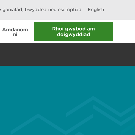
le ganiatâd, trwydded neu esemptiad
English
Rhoi gwybod am
Amdanom
ni
ddigwyddiad