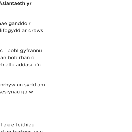
Asiantaeth yr
mae ganddo’r
llifogydd ar draws
c i bobl gyfrannu
gan bob rhan o
h allu addasu i’n
unrhyw un sydd am
sesiynau galw
l ag effeithiau
d yn bartner yn y