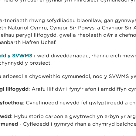
tneriaeth rhwng sefydliadau blaenllaw, gan gynnwys
h Naturiol Cymru, Cyngor Sir Powys, a Chyngor Sir 
lleihau perygl llifogydd, gwella rheolaeth dŵr a chef
hanbarth Hafren Uchaf.
ydd y SVWMS
i weld diweddariadau, rhannu eich mew
chynnydd y prosiect.
u arloesol a chydweithio cymunedol, nod y SVWMS yw
gl llifogydd
: Arafu llif dŵr i fyny'r afon i amddiffyn c
yfoethog
: Cynefinoedd newydd fel gwlyptiroedd a ch
awdd
: Hybu storio carbon a gwytnwch yn erbyn yr ar
gymuned
- Cyfleoedd i gymryd rhan a chymryd balch