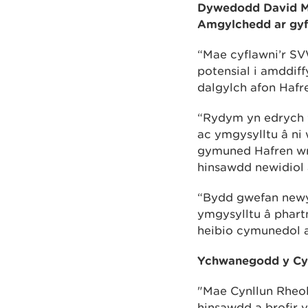
Dywedodd David McK
Amgylchedd ar gyfe
“Mae cyflawni’r SV
potensial i amddiff
dalgylch afon Hafr
“Rydym yn edrych y
ac ymgysylltu â ni
gymuned Hafren wrt
hinsawdd newidiol 
“Bydd gwefan new
ymgysylltu â phart
heibio cymunedol 
Ychwanegodd y Cyn
"Mae Cynllun Rheoli
hinsawdd a brofir 