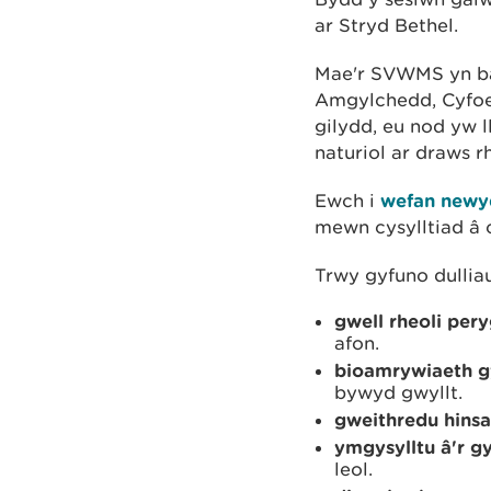
ar Stryd Bethel.
Mae'r SVWMS yn bar
Amgylchedd, Cyfoet
gilydd, eu nod yw 
naturiol ar draws r
Ewch i
wefan new
mewn cysylltiad â 
Trwy gyfuno dullia
gwell rheoli pery
afon.
bioamrywiaeth g
bywyd gwyllt.
gweithredu hins
ymgysylltu â'r 
leol.