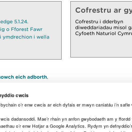
Cofrestru ar gy
dge 5.1.24.
Cofrestru i dderbyn
diweddariadau misol g
ig o Fforest Fawr
Cyfoeth Naturiol Cymr
 ymdrechion i wella
owch eich adborth
.
nyddio cwcis
bychain o’r enw cwcis ar eich dyfais er mwyn caniatáu i’n safle 
Y
wcis dadansoddi. Mae’r rhain yn anfon gwybodaeth am y ffordd y
anaethau o’r enw Hotjar a Google Analytics. Rydym yn defnyddio