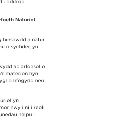
d i ddifrod
foeth Naturiol
g hinsawdd a natur.
u o sychder, yn
wydd ac arloesol o
â’r materion hyn
rygl o lifogydd neu
uriol yn
r hwy i ni i reoli
unedau helpu i