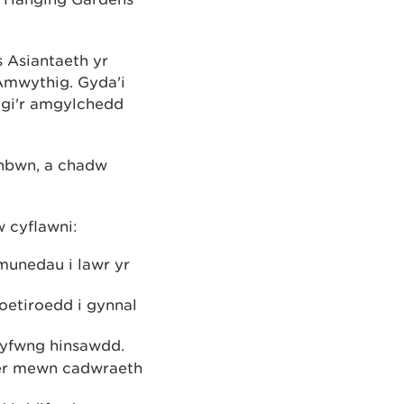
 Asiantaeth yr
Amwythig. Gyda'i
nogi'r amgylchedd
nbwn, a chadw
 cyflawni:
ymunedau i lawr yr
oetiroedd i gynnal
gyfwng hinsawdd.
der mewn cadwraeth