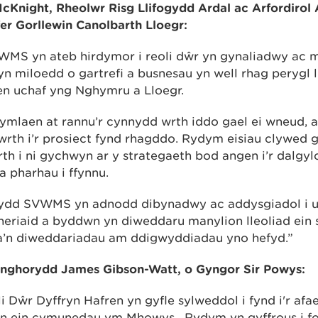
night, Rheolwr Risg Llifogydd Ardal ac Arfordirol 
r Gorllewin Canolbarth Lloegr:
WMS yn ateb hirdymor i reoli dŵr yn gynaliadwy ac 
yn miloedd o gartrefi a busnesau yn well rhag perygl 
en uchaf yng Nghymru a Lloegr.
mlaen at rannu’r cynnydd wrth iddo gael ei wneud, a
 wrth i’r prosiect fynd rhagddo. Rydym eisiau clywed 
h i ni gychwyn ar y strategaeth bod angen i’r dalgylc
a pharhau i ffynnu.
ydd SVWMS yn adnodd dibynadwy ac addysgiadol i 
neriaid a byddwn yn diweddaru manylion lleoliad ein 
a’n diweddariadau am ddigwyddiadau yno hefyd.”
ghorydd James Gibson-Watt, o Gyngor Sir Powys:
 Dŵr Dyffryn Hafren yn gyfle sylweddol i fynd i'r afae
yn ein cymunedau ym Mhowys. Rydym yn gyffrous i fo