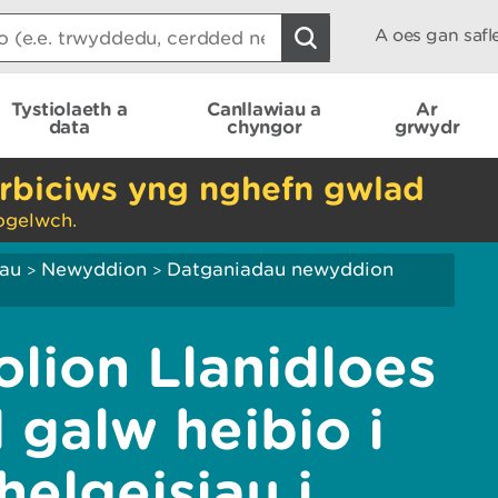
A oes gan saf
Tystiolaeth a
Canllawiau a
Ar
data
chyngor
grwydr
rbiciws yng nghefn gwlad
ogelwch.
iau
Newyddion
Datganiadau newyddion
>
>
lion Llanidloes
 galw heibio i
elgeisiau i