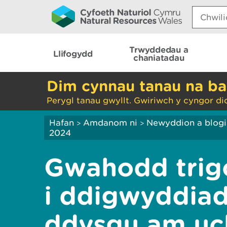
Search:
Trwyddedau a
Llifogydd
chaniatadau
Dim cynnau tanau na ba
Perygl tanau gwyllt. Gwiriwch y cyngor di
Hafan
Amdanom ni
Newyddion a blog
>
>
2024
Gwahodd trigo
i ddigwyddiad
ddysgu am uch