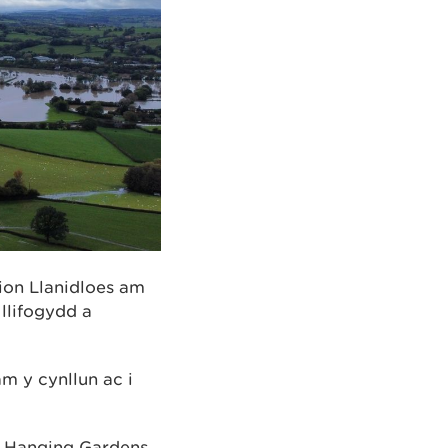
ion Llanidloes am
llifogydd a
m y cynllun ac i
r Hanging Gardens