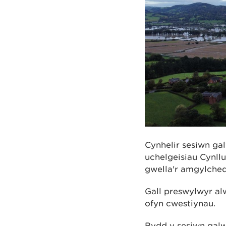
Cynhelir sesiwn ga
uchelgeisiau Cynll
gwella'r amgylched
Gall preswylwyr al
ofyn cwestiynau.
Bydd y sesiwn galw