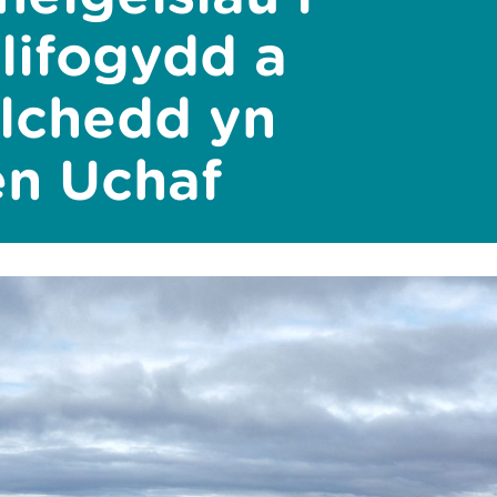
llifogydd a
lchedd yn
en Uchaf