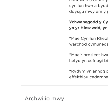
cynllun hwn a byd
ddysgu mwy am y pr
Ychwanegodd y Cyn
yn yr Hinsawdd, y
“Mae Cynllun Rheol
warchod cymunedau
“Mae’r prosiect hwn
hefyd yn cefnogi b
“Rydym yn annog p
effeithiau cadarnha
Archwilio mwy