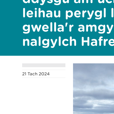
leihau perygl 
gwella'r amgy
nalgylch Hafr
21 Tach 2024