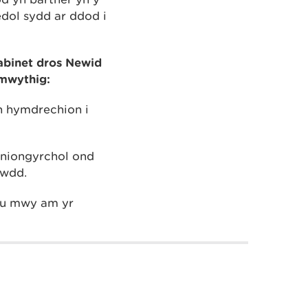
dol sydd ar ddod i
abinet dros Newid
mwythig:
n hymdrechion i
 uniongyrchol ond
awdd.
gu mwy am yr