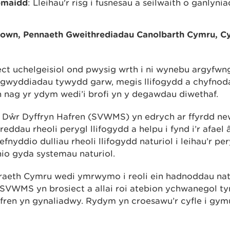
omaidd
: Lleihau'r risg i fusnesau a seilwaith o ganlynia
wn, Pennaeth Gweithrediadau Canolbarth Cymru, Cy
ct uchelgeisiol ond pwysig wrth i ni wynebu argyfwn
gwyddiadau tywydd garw, megis llifogydd a chyfnoda
nag yr ydym wedi’i brofi yn y degawdau diwethaf.
 Dŵr Dyffryn Hafren (SVWMS) yn edrych ar ffyrdd ne
eddau rheoli perygl llifogydd a helpu i fynd i’r afael 
nyddio dulliau rheoli llifogydd naturiol i leihau’r pe
io gyda systemau naturiol.
aeth Cymru wedi ymrwymo i reoli ein hadnoddau nat
SVWMS yn brosiect a allai roi atebion ychwanegol tymo
fren yn gynaliadwy. Rydym yn croesawu’r cyfle i gym