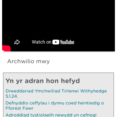
Archwilio mwy
Yn yr adran hon hefyd
Diweddariad Ymchwiliad Tirlenwi Withyhedge
5.1.24.
Defnyddio ceffylau i dynnu coed heintiedig o
Fforest Fawr
Adroddiad tystiolaeth newydd yn cefnogi