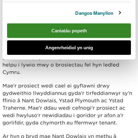
am Newid Hinsawdd, Huw Irranca-Davies:
Dangos Manylion
Rwy'n falch iawn pan allwn ariannu prosiectau fel
hyn sy'n gwneud gwahaniaeth gwirioneddol i'n
hafonydd a bywydau pobl.
Caniatáu popeth
Rydym wedi ymrwymo'n llwyr i wella ansawdd dŵr
Angenrheidiol yn unig
ac adfer ein hafonydd. Rwy'n obeithiol y gall y
gwersi a ddysgwn o'r gwaith hwn ar Nant Dowlais
helpu i lywio mwy o brosiectau fel hyn ledled
Cymru.
Mae'r prosiect wedi cael ei gyflawni drwy
gydweithio llwyddiannus gyda'r tirfeddianwyr sy'n
ffinio â Nant Dowlais, Ystad Plymouth ac Ystad
Traherne. Mae'r ddau wedi cefnogi'r prosiect ac
wedi hwyluso'r newidiadau i goridor yr afon a'r
gorlifdir, gyda chymorth eu ffermwyr tenant.
Ar hyn o bryd mae Nant Dowlais yn methu â