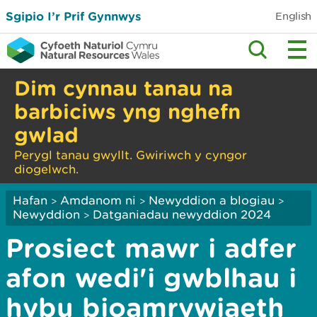
Sgipio I’r Prif Gynnwys
English
Dim cynnau tanau na
barbiciws yng nghefn
gwlad
Perygl tanau gwyllt. Gwiriwch y cyngor
diogelwch.
Hafan
Amdanom ni
Newyddion a blogiau
>
>
>
Newyddion
Datganiadau newyddion 2024
>
Prosiect mawr i adfer
afon wedi'i gwblhau i
hybu bioamrywiaeth