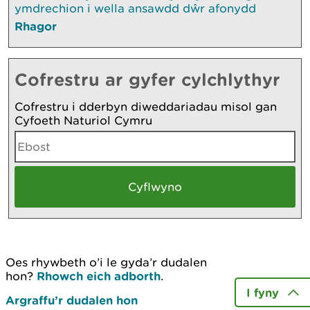
ymdrechion i wella ansawdd dŵr afonydd
Rhagor
Cofrestru ar gyfer cylchlythyr
Cofrestru i dderbyn diweddariadau misol gan
Cyfoeth Naturiol Cymru
Oes rhywbeth o’i le gyda’r dudalen
hon?
Rhowch eich adborth
.
I fyny
Argraffu’r dudalen hon