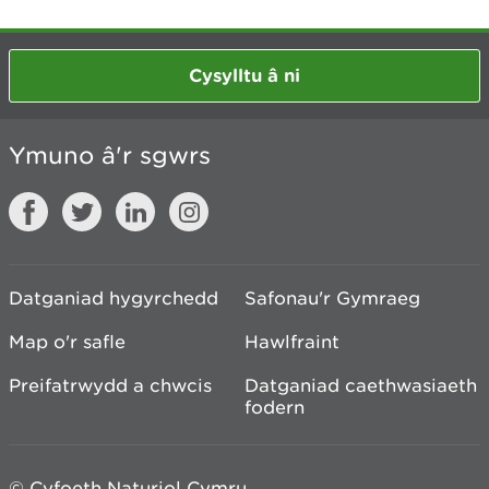
Cysylltu â ni
Ymuno â'r sgwrs
Datganiad hygyrchedd
Safonau'r Gymraeg
Map o'r safle
Hawlfraint
Preifatrwydd a chwcis
Datganiad caethwasiaeth
fodern
© Cyfoeth Naturiol Cymru