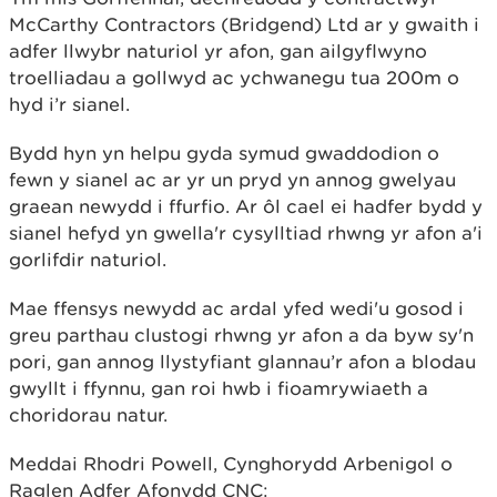
McCarthy Contractors (Bridgend) Ltd ar y gwaith i
adfer llwybr naturiol yr afon, gan ailgyflwyno
troelliadau a gollwyd ac ychwanegu tua 200m o
hyd i’r sianel.
Bydd hyn yn helpu gyda symud gwaddodion o
fewn y sianel ac ar yr un pryd yn annog gwelyau
graean newydd i ffurfio. Ar ôl cael ei hadfer bydd y
sianel hefyd yn gwella'r cysylltiad rhwng yr afon a'i
gorlifdir naturiol.
Mae ffensys newydd ac ardal yfed wedi'u gosod i
greu parthau clustogi rhwng yr afon a da byw sy'n
pori, gan annog llystyfiant glannau’r afon a blodau
gwyllt i ffynnu, gan roi hwb i fioamrywiaeth a
choridorau natur.
Meddai Rhodri Powell, Cynghorydd Arbenigol o
Raglen Adfer Afonydd CNC: