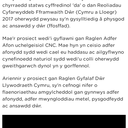
chyrraedd statws cyffredinol 'da' o dan Reoliadau
Cyfarwyddeb Fframwaith Dŵr (Cymru a Lloegr)
2017 oherwydd pwysau sy'n gysylltiedig â physgod
ac ansawdd y dŵr (ffosffad).
Mae'r prosiect wedi'i gyflawni gan Raglen Adfer
Afon uchelgeisiol CNC. Mae hyn yn ceisio adfer
afonydd sydd wedi cael eu haddasu ac ailgyflwyno
cynefinoedd naturiol sydd wedi'u colli oherwydd
gweithgarwch dynol yn y gorffennol.
Ariennir y prosiect gan Raglen Gyfalaf Dŵr
Llywodraeth Cymru, sy'n cefnogi nifer o
flaenoriaethau amgylcheddol gan gynnwys adfer
afonydd, adfer mwyngloddiau metel, pysgodfeydd
ac ansawdd dŵr.