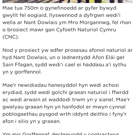
Mae tua 750m o gynefinoedd ar gyfer bywyd
gwyllt fel eogiaid, llyswennod a dyfrgwn wedi'i
wella ar Nant Dowlais ym Mro Morgannwg, fel rhan
o brosiect mawr gan Cyfoeth Naturiol Cymru
(CNC).
Nod y prosiect yw adfer prosesau afonol naturiol ar
hyd Nant Dowlais, un o lednentydd Afon Elái ger
Sain Ffagan, sydd wedi'i cael ei haddasu a'i sythu
yn y gorffennol.
Mae'r newidiadau hanesyddol hyn wedi achosi
erydiad, sydd wedi golchi graean naturiol i ffwrdd
ac wedi arwain at waddodi trwm yn y sianel. Mae'r
gwelyau graean hyn yn hanfodol er mwyn cynnal
poblogaethau pysgod wrth iddynt deithio i fyny'r
afon i silio yn y graean.
Ym mis Gorffennaf, dechreuodd y contractwyr