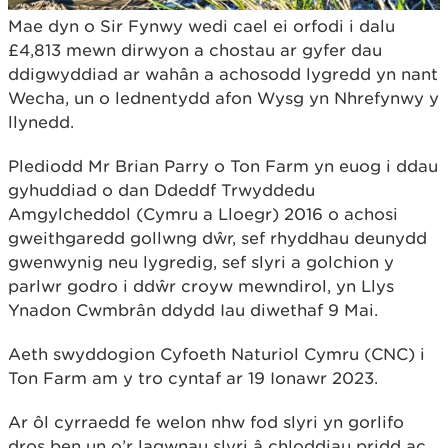
Mae dyn o Sir Fynwy wedi cael ei orfodi i dalu
£4,813 mewn dirwyon a chostau ar gyfer dau
ddigwyddiad ar wahân a achosodd lygredd yn nant
Wecha, un o lednentydd afon Wysg yn Nhrefynwy y
llynedd.
Plediodd Mr Brian Parry o Ton Farm yn euog i ddau
gyhuddiad o dan Ddeddf Trwyddedu
Amgylcheddol (Cymru a Lloegr) 2016 o achosi
gweithgaredd gollwng dŵr, sef rhyddhau deunydd
gwenwynig neu lygredig, sef slyri a golchion y
parlwr godro i ddŵr croyw mewndirol, yn Llys
Ynadon Cwmbrân ddydd Iau diwethaf 9 Mai.
Aeth swyddogion Cyfoeth Naturiol Cymru (CNC) i
Ton Farm am y tro cyntaf ar 19 Ionawr 2023.
Ar ôl cyrraedd fe welon nhw fod slyri yn gorlifo
dros ben un o’r lagwnau slyri â chloddiau pridd ac