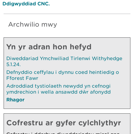
Ddigwyddiad C
NC.
Archwilio mwy
Yn yr adran hon hefyd
Diweddariad Ymchwiliad Tirlenwi Withyhedge
5.1.24.
Defnyddio ceffylau i dynnu coed heintiedig o
Fforest Fawr
Adroddiad tystiolaeth newydd yn cefnogi
ymdrechion i wella ansawdd dŵr afonydd
Rhagor
Cofrestru ar gyfer cylchlythyr