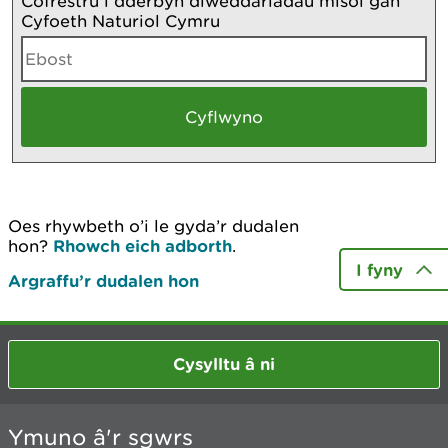
Cofrestru i dderbyn diweddariadau misol gan
Cyfoeth Naturiol Cymru
Oes rhywbeth o’i le gyda’r dudalen
hon?
Rhowch eich adborth
.
I fyny
Argraffu’r dudalen hon
Cysylltu â ni
Ymuno â'r sgwrs