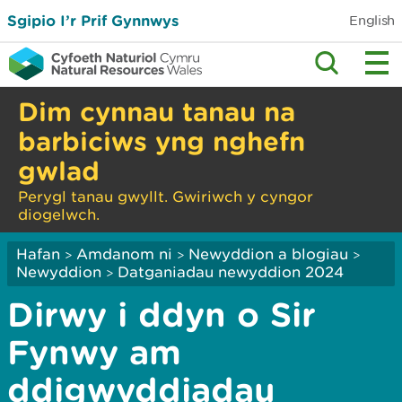
Sgipio I’r Prif Gynnwys
English
Dim cynnau tanau na
barbiciws yng nghefn
gwlad
Perygl tanau gwyllt. Gwiriwch y cyngor
diogelwch.
Hafan
Amdanom ni
Newyddion a blogiau
>
>
>
Newyddion
Datganiadau newyddion 2024
>
Dirwy i ddyn o Sir
Fynwy am
ddigwyddiadau