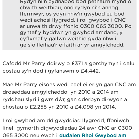
Rydyn ni'n cydnabod bod pethau'n mynd o
chwith weithiau, ond rydyn ni'n annog
ffermwyr, os ydyn nhw'n gwybod eu bod
wedi achosi llygredd, i roi gwybod i CNC
ar unwaith drwy ffonio 0300 065 3000. Po
gyntaf y byddwn yn gwybod amdano, y
cyflymaf y gallwn weithio gyda nhw i
geisio lleihau'r effaith ar yr amgylchedd.
Cafodd Mr Parry ddirwy o £371 a gorchymyn i dalu
costau sy'n dod i gyfanswm o £4,442.
Mae Mr Parry eisoes wedi cael ei erlyn gan CNC am
droseddau amgylcheddol yn 2010 a 2014 am
ryddhau slyri i gwrs dŵr, gan dderbyn dirwyon a
chostau o £2,258 yn 2010 a £4,098 yn 2014.
I roi gwybod am ddigwyddiad llygredd, ffoniwch
linell gymorth digwyddiadau 24 awr CNC ar 0300
065 3000 neu ewch i
dudalen Rhoi Gwybod am