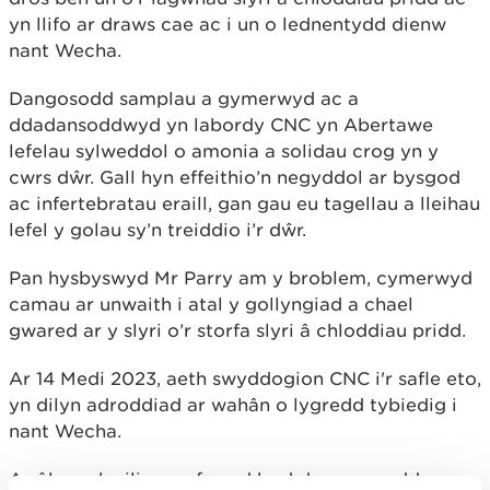
yn llifo ar draws cae ac i un o lednentydd dienw
nant Wecha.
Dangosodd samplau a gymerwyd ac a
ddadansoddwyd yn labordy CNC yn Abertawe
lefelau sylweddol o amonia a solidau crog yn y
cwrs dŵr. Gall hyn effeithio’n negyddol ar bysgod
ac infertebratau eraill, gan gau eu tagellau a lleihau
lefel y golau sy’n treiddio i’r dŵr.
Pan hysbyswyd Mr Parry am y broblem, cymerwyd
camau ar unwaith i atal y gollyngiad a chael
gwared ar y slyri o’r storfa slyri â chloddiau pridd.
Ar 14 Medi 2023, aeth swyddogion CNC i'r safle eto,
yn dilyn adroddiad ar wahân o lygredd tybiedig i
nant Wecha.
Ar ôl ymchwilio, canfuwyd bod draen a oedd yn