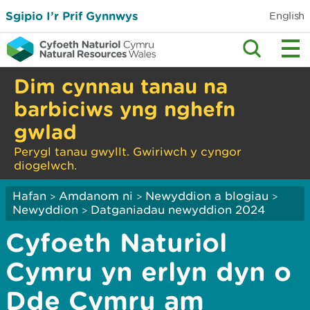
Sgipio I’r Prif Gynnwys
English
Dim cynnau tanau na
barbiciws yng nghefn
gwlad
Perygl tanau gwyllt. Gwiriwch y cyngor
diogelwch.
Hafan
Amdanom ni
Newyddion a blogiau
>
>
>
Newyddion
Datganiadau newyddion 2024
>
Cyfoeth Naturiol
Cymru yn erlyn dyn o
Dde Cymru am