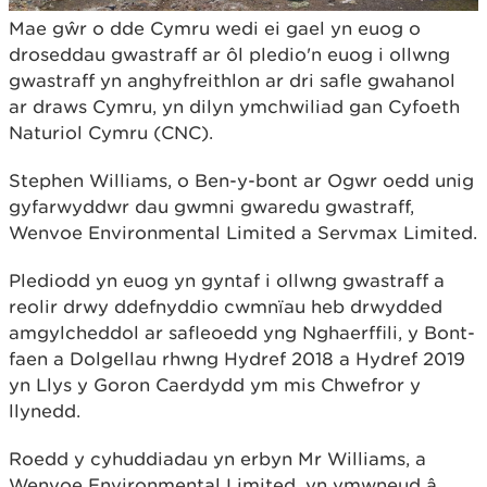
Mae gŵr o dde Cymru wedi ei gael yn euog o
droseddau gwastraff ar ôl pledio'n euog i ollwng
gwastraff yn anghyfreithlon ar dri safle gwahanol
ar draws Cymru, yn dilyn ymchwiliad gan Cyfoeth
Naturiol Cymru (CNC).
Stephen Williams, o Ben-y-bont ar Ogwr oedd unig
gyfarwyddwr dau gwmni gwaredu gwastraff,
Wenvoe Environmental Limited a Servmax Limited.
Plediodd yn euog yn gyntaf i ollwng gwastraff a
reolir drwy ddefnyddio cwmnïau heb drwydded
amgylcheddol ar safleoedd yng Nghaerffili, y Bont-
faen a Dolgellau rhwng Hydref 2018 a Hydref 2019
yn Llys y Goron Caerdydd ym mis Chwefror y
llynedd.
Roedd y cyhuddiadau yn erbyn Mr Williams, a
Wenvoe Environmental Limited, yn ymwneud â