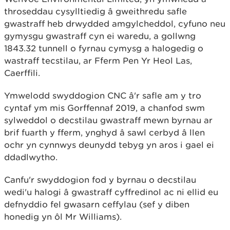
throseddau cysylltiedig â gweithredu safle
gwastraff heb drwydded amgylcheddol, cyfuno neu
gymysgu gwastraff cyn ei waredu, a gollwng
1843.32 tunnell o fyrnau cymysg a halogedig o
wastraff tecstilau, ar Fferm Pen Yr Heol Las,
Caerffili.
Ymwelodd swyddogion CNC â'r safle am y tro
cyntaf ym mis Gorffennaf 2019, a chanfod swm
sylweddol o decstilau gwastraff mewn byrnau ar
brif fuarth y fferm, ynghyd â sawl cerbyd â llen
ochr yn cynnwys deunydd tebyg yn aros i gael ei
ddadlwytho.
Canfu'r swyddogion fod y byrnau o decstilau
wedi'u halogi â gwastraff cyffredinol ac ni ellid eu
defnyddio fel gwasarn ceffylau (sef y diben
honedig yn ôl Mr Williams).