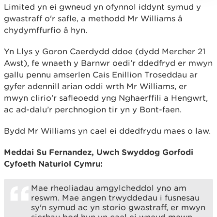
Limited yn ei gwneud yn ofynnol iddynt symud y
gwastraff o'r safle, a methodd Mr Williams â
chydymffurfio â hyn.
Yn Llys y Goron Caerdydd ddoe (dydd Mercher 21
Awst), fe wnaeth y Barnwr oedi’r ddedfryd er mwyn
gallu pennu amserlen Cais Enillion Troseddau ar
gyfer adennill arian oddi wrth Mr Williams, er
mwyn clirio’r safleoedd yng Nghaerffili a Hengwrt,
ac ad-dalu’r perchnogion tir yn y Bont-faen.
Bydd Mr Williams yn cael ei ddedfrydu maes o law.
Meddai Su Fernandez, Uwch Swyddog Gorfodi
Cyfoeth Naturiol Cymru:
Mae rheoliadau amgylcheddol yno am
reswm. Mae angen trwyddedau i fusnesau
sy'n symud ac yn storio gwastraff, er mwyn
sicrhau bod hyn yn cael ei wneud mewn