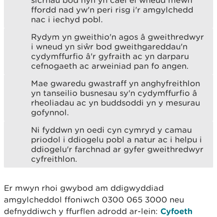
ffordd nad yw'n peri risg i'r amgylchedd
nac i iechyd pobl.
Rydym yn gweithio'n agos â gweithredwyr
i wneud yn siŵr bod gweithgareddau'n
cydymffurfio â'r gyfraith ac yn darparu
cefnogaeth ac arweiniad pan fo angen.
Mae gwaredu gwastraff yn anghyfreithlon
yn tanseilio busnesau sy'n cydymffurfio â
rheoliadau ac yn buddsoddi yn y mesurau
gofynnol.
Ni fyddwn yn oedi cyn cymryd y camau
priodol i ddiogelu pobl a natur ac i helpu i
ddiogelu'r farchnad ar gyfer gweithredwyr
cyfreithlon.
Er mwyn rhoi gwybod am ddigwyddiad
amgylcheddol ffoniwch 0300 065 3000 neu
defnyddiwch y ffurflen adrodd ar-lein:
Cyfoeth