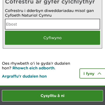
Cofrestru ar gyfer cylchlythyr
Cofrestru i dderbyn diweddariadau misol gan
Cyfoeth Naturiol Cymru
Oes rhywbeth o’i le gyda’r dudalen
hon?
Rhowch eich adborth
.
I fyny
Argraffu’r dudalen hon
Cysylltu â ni