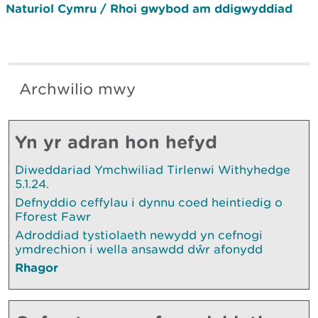
Naturiol Cymru / Rhoi gwybod am ddigwyddiad
Archwilio mwy
Yn yr adran hon hefyd
Diweddariad Ymchwiliad Tirlenwi Withyhedge
5.1.24.
Defnyddio ceffylau i dynnu coed heintiedig o
Fforest Fawr
Adroddiad tystiolaeth newydd yn cefnogi
ymdrechion i wella ansawdd dŵr afonydd
Rhagor