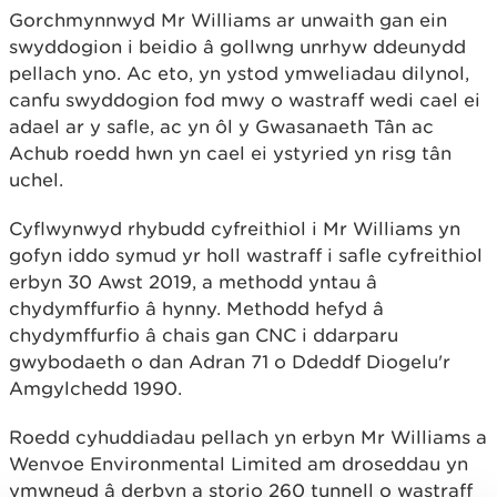
Gorchmynnwyd Mr Williams ar unwaith gan ein
swyddogion i beidio â gollwng unrhyw ddeunydd
pellach yno. Ac eto, yn ystod ymweliadau dilynol,
canfu swyddogion fod mwy o wastraff wedi cael ei
adael ar y safle, ac yn ôl y Gwasanaeth Tân ac
Achub roedd hwn yn cael ei ystyried yn risg tân
uchel.
Cyflwynwyd rhybudd cyfreithiol i Mr Williams yn
gofyn iddo symud yr holl wastraff i safle cyfreithiol
erbyn 30 Awst 2019, a methodd yntau â
chydymffurfio â hynny. Methodd hefyd â
chydymffurfio â chais gan CNC i ddarparu
gwybodaeth o dan Adran 71 o Ddeddf Diogelu'r
Amgylchedd 1990.
Roedd cyhuddiadau pellach yn erbyn Mr Williams a
Wenvoe Environmental Limited am droseddau yn
ymwneud â derbyn a storio 260 tunnell o wastraff