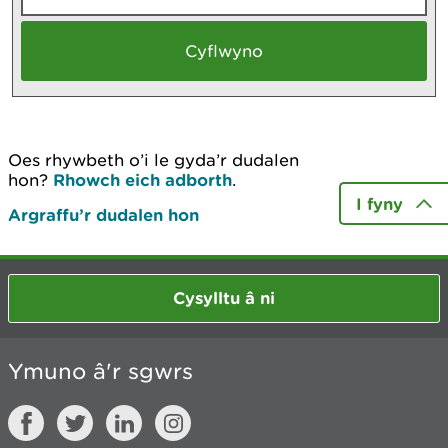
Oes rhywbeth o’i le gyda’r dudalen
hon?
Rhowch eich adborth
.
I fyny
Argraffu’r dudalen hon
Cysylltu â ni
Ymuno â'r sgwrs