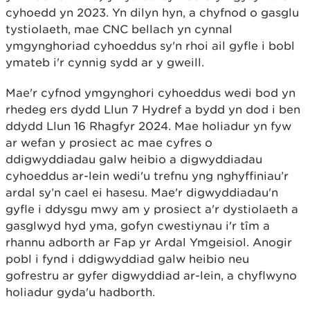
cyhoedd yn 2023. Yn dilyn hyn, a chyfnod o gasglu
tystiolaeth, mae CNC bellach yn cynnal
ymgynghoriad cyhoeddus sy'n rhoi ail gyfle i bobl
ymateb i'r cynnig sydd ar y gweill.
Mae'r cyfnod ymgynghori cyhoeddus wedi bod yn
rhedeg ers dydd Llun 7 Hydref a bydd yn dod i ben
ddydd Llun 16 Rhagfyr 2024. Mae holiadur yn fyw
ar wefan y prosiect ac mae cyfres o
ddigwyddiadau galw heibio a digwyddiadau
cyhoeddus ar-lein wedi'u trefnu yng nghyffiniau’r
ardal sy’n cael ei hasesu. Mae'r digwyddiadau'n
gyfle i ddysgu mwy am y prosiect a'r dystiolaeth a
gasglwyd hyd yma, gofyn cwestiynau i'r tîm a
rhannu adborth ar Fap yr Ardal Ymgeisiol. Anogir
pobl i fynd i ddigwyddiad galw heibio neu
gofrestru ar gyfer digwyddiad ar-lein, a chyflwyno
holiadur gyda'u hadborth.