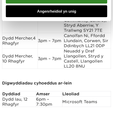
af
(1
Clives Own
Welshpool Scout
Angenrheidiol yn unig
Dydd Mawrth, 3
3pm – 7pm
Headquarters &
Rhagfyr
Community Centre),
Stryd Aberriw, Y
Trallwng SY21 7TE
Canolfan Ni, Ffordd
Dydd Mercher,4
3pm – 7pm
Llundain, Corwen, Sir
Rhagfyr
Ddinbych LL21 0DP
Neuadd y Dref
Dydd Mercher,
Llangollen, Stryd y
3pm – 7pm
10 Rhagfyr
Castell, Llangollen
LL20 8NU
Digwyddiadau cyhoeddus ar-lein
Dyddiad
Amser
Lleoliad
Dydd Iau, 12
6pm –
Microsoft Teams
Rhagfyr
7:30pm