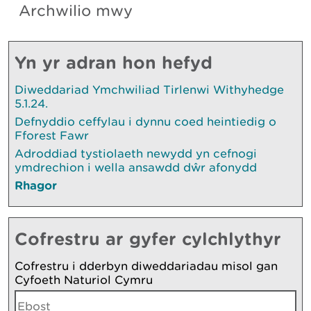
Archwilio mwy
Yn yr adran hon hefyd
Diweddariad Ymchwiliad Tirlenwi Withyhedge
5.1.24.
Defnyddio ceffylau i dynnu coed heintiedig o
Fforest Fawr
Adroddiad tystiolaeth newydd yn cefnogi
ymdrechion i wella ansawdd dŵr afonydd
Rhagor
Cofrestru ar gyfer cylchlythyr
Cofrestru i dderbyn diweddariadau misol gan
Cyfoeth Naturiol Cymru