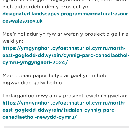
eich diddordeb i dîm y prosiect yn
designated.landscapes.programme@naturalresour
ceswales.gov.uk
Mae'r holiadur yn fyw ar wefan y prosiect a gellir ei
weld yn:
https://ymgynghori.cyfoethnaturiol.cymru/north-
east-gogledd-ddwyrain/cynnig-parc-cenedlaethol-
cymru-ymgynghori-2024/
Mae copïau papur hefyd ar gael ym mhob
digwyddiad galw heibio.
I ddarganfod mwy am y prosiect, ewch i’n gwefan:
https://ymgynghori.cyfoethnaturiol.cymru/north-
east-gogledd-ddwyrain/tudalen-cynnig-parc-
cenedlaethol-newydd-cymru/