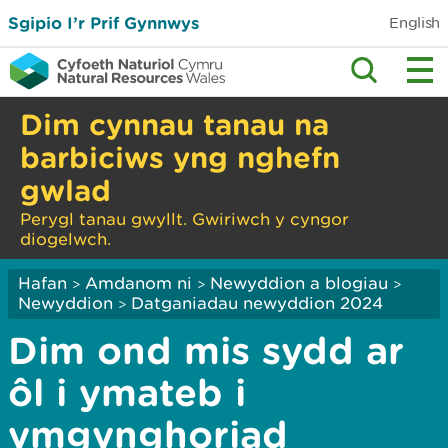
Sgipio I’r Prif Gynnwys
English
Dim cynnau tanau na
barbiciws yng nghefn
gwlad
Perygl tanau gwyllt. Gwiriwch y cyngor
diogelwch.
Hafan
Amdanom ni
Newyddion a blogiau
>
>
>
Newyddion
Datganiadau newyddion 2024
>
Dim ond mis sydd ar
ôl i ymateb i
ymgynghoriad