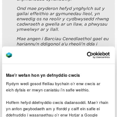
Ond mae pryderon hefyd ynghylch sut y
gallai effeithio ar gymunedau lleol, yn
enwedig os na reolir y cydbwysedd rhwng
cadwraeth a gwella ar un llaw, a phwysau
ymwelwyr ar y llall.
Mae angen i Barciau Cenedlaethol gael eu
hariannu'n ddigonol a'u rheoli'n dda i
gyflawni eu potensial. Mae trefniadau
priodol yn hyn o beth yn rhagdybiaeth
sylfaenol yn asesiad CNC a byddwn yn
ceisio eglurhad pellach ar hyn cyn
cwblhau ein hargymhellion.
Mae'r wefan hon yn defnyddio cwcis
Er mwyn gwireddu'r manteision ac osgoi
Rydym wedi gosod ffeiliau bychain o’r enw cwcis ar
canlyniadau anfwriadol, mae angen i ni
eich dyfais er mwyn caniatáu i’n safle weithio.
gael yr ardal bosibl ar gyfer Parc
Cenedlaethol yn iawn, a hefyd sicrhau bod
gennym ddarlun llawn o'r dystiolaeth a'r
Hoffem hefyd ddefnyddio cwcis dadansoddi. Mae’r rhain
safbwyntiau sy'n bodoli. Dyna pam rydym
yn anfon gwybodaeth am y ffordd y caiff ein safle ei
yn ymgynghori eto ar y map diwygiedig
ddefnyddio i wasanaethau o’r enw Hotjar a Google
ac adroddiadau tystiolaeth newydd.