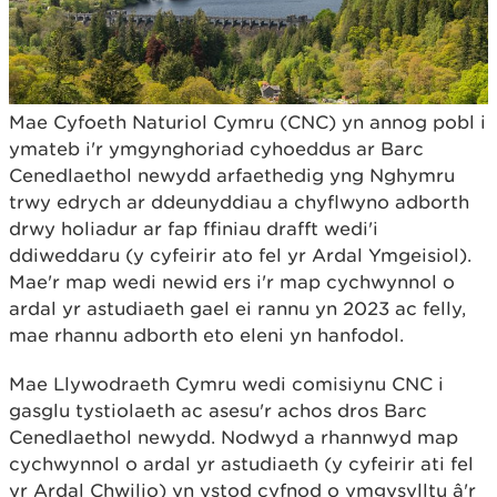
Mae Cyfoeth Naturiol Cymru (CNC) yn annog pobl i
ymateb i'r ymgynghoriad cyhoeddus ar Barc
Cenedlaethol newydd arfaethedig yng Nghymru
trwy edrych ar ddeunyddiau a chyflwyno adborth
drwy holiadur ar fap ffiniau drafft wedi'i
ddiweddaru (y cyfeirir ato fel yr Ardal Ymgeisiol).
Mae'r map wedi newid ers i'r map cychwynnol o
ardal yr astudiaeth gael ei rannu yn 2023 ac felly,
mae rhannu adborth eto eleni yn hanfodol.
Mae Llywodraeth Cymru wedi comisiynu CNC i
gasglu tystiolaeth ac asesu'r achos dros Barc
Cenedlaethol newydd. Nodwyd a rhannwyd map
cychwynnol o ardal yr astudiaeth (y cyfeirir ati fel
yr Ardal Chwilio) yn ystod cyfnod o ymgysylltu â'r