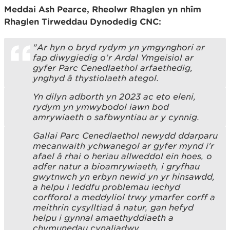
Meddai Ash Pearce, Rheolwr Rhaglen yn nhîm
Rhaglen Tirweddau Dynodedig CNC:
"Ar hyn o bryd rydym yn ymgynghori ar
fap diwygiedig o’r Ardal Ymgeisiol ar
gyfer Parc Cenedlaethol arfaethedig,
ynghyd â thystiolaeth ategol.
Yn dilyn adborth yn 2023 ac eto eleni,
rydym yn ymwybodol iawn bod
amrywiaeth o safbwyntiau ar y cynnig.
Gallai Parc Cenedlaethol newydd ddarparu
mecanwaith ychwanegol ar gyfer mynd i'r
afael â rhai o heriau allweddol ein hoes, o
adfer natur a bioamrywiaeth, i gryfhau
gwytnwch yn erbyn newid yn yr hinsawdd,
a helpu i leddfu problemau iechyd
corfforol a meddyliol trwy ymarfer corff a
meithrin cysylltiad â natur, gan hefyd
helpu i gynnal amaethyddiaeth a
chymunedau cynaliadwy.