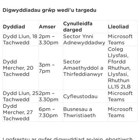
Digwyddiadau grŵp wedi'u targedu
Cynulleidfa
Dyddiad
Amser
Lleoliad
darged
Dydd Llun, 18
2pm –
Sector Ynni
Microsoft
Tachwedd
3.30pm
Adnewyddadwy
Teams
Coleg
Llysfasi,
Dydd
Sector
Ffordd
3pm –
Mercher, 20
Amaethyddol a
Rhuthun,
7pm
Tachwedd
Thirfeddianwyr
Llysfasi,
Rhuthun
LL15 2LB
Dydd Llun, 25
2pm –
Microsoft
Cyfleustodau
Tachwedd
3.30pm
Teams
Dydd
6pm –
Busnesau a
Microsoft
Mercher, 27
7.30pm
Thwristiaeth
Teams
Tachwedd
I gofrestru ar gyfer digwyddiad ar-lein, ebostiwch