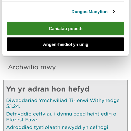
gytundeb prydles.
Dangos Manylion
I gael rhagor o wybodaeth, ewch i wefan
GwerthwchiGymru
neu cysylltwch â Thîm
Caniatáu popeth
Masnachol CNC yn
commercialdevelopmentteam@cyfoethnaturiol.cy
Angenrheidiol yn unig
mru
.
Archwilio mwy
Yn yr adran hon hefyd
Diweddariad Ymchwiliad Tirlenwi Withyhedge
5.1.24.
Defnyddio ceffylau i dynnu coed heintiedig o
Fforest Fawr
Adroddiad tystiolaeth newydd yn cefnogi