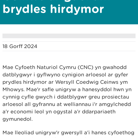
brydles hirdymor
18 Gorff 2024
Mae Cyfoeth Naturiol Cymru (CNC) yn gwahodd
datblygwyr i gyflwyno cynigion arloesol ar gyfer
prydles hirdymor ar Wersyll Coedwig Ceinws ym
Mhowys. Mae'r safle unigryw a hanesyddol hwn yn
cynnig cyfle gwych i ddatblygwr greu prosiectau
arloesol all gyfrannu at welliannau i'r amgylchedd
a'r economi leol yn ogystal a’r ddarpariaeth
gymunedol.
Mae lleoliad unigryw'r gwersyll a'i hanes cyfoethog