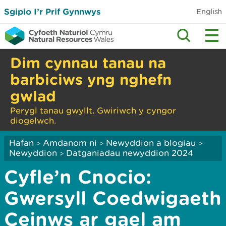
Sgipio I’r Prif Gynnwys
English
Dim cynnau tanau na
barbiciws yng nghefn
gwlad
Perygl tanau gwyllt. Gwiriwch y cyngor
diogelwch.
Hafan
Amdanom ni
Newyddion a blogiau
>
>
>
Newyddion
Datganiadau newyddion 2024
>
Cyfle’n Cnocio:
Gwersyll Coedwigaeth
Ceinws ar gael am