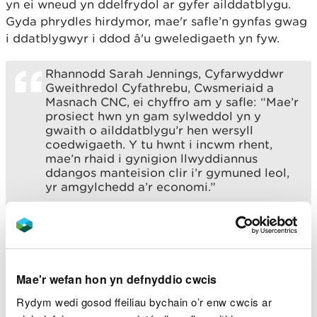
yn ei wneud yn ddelfrydol ar gyfer ailddatblygu.
Gyda phrydles hirdymor, mae'r safle’n gynfas gwag
i ddatblygwyr i ddod â'u gweledigaeth yn fyw.
Rhannodd Sarah Jennings, Cyfarwyddwr
Gweithredol Cyfathrebu, Cwsmeriaid a
Masnach CNC, ei chyffro am y safle: “Mae’r
prosiect hwn yn gam sylweddol yn y
gwaith o ailddatblygu’r hen wersyll
coedwigaeth. Y tu hwnt i incwm rhent,
mae’n rhaid i gynigion llwyddiannus
ddangos manteision clir i’r gymuned leol,
yr amgylchedd a’r economi.”
“Mae’r safle’n aeddfed ar gyfer
ailddatblygu ac mae’n fan delfrydol i
syniad da flaguro a ffynnu.
“Mae’r fenter hon yn amlygu ymrwymiad
Mae'r wefan hon yn defnyddio cwcis
CNC i ddatblygu cynaliadwy o’i safleoedd
gyda’r nod o fod o fudd i’r gymuned leol
Rydym wedi gosod ffeiliau bychain o’r enw cwcis ar
a’r amgylchedd tra’n meithrin ffyniant