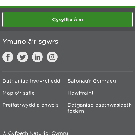
Cysylltu â ni
Ymuno â'r sgwrs
Datganiad hygyrchedd
Safonau'r Gymraeg
Map o'r safle
Hawlfraint
Preifatrwydd a chwcis
Datganiad caethwasiaeth
fodern
© Cyfoeth Naturiol Cymru