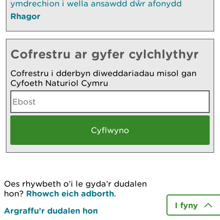
ymdrechion i wella ansawdd dŵr afonydd
Rhagor
Cofrestru ar gyfer cylchlythyr
Cofrestru i dderbyn diweddariadau misol gan
Cyfoeth Naturiol Cymru
Oes rhywbeth o’i le gyda’r dudalen
hon?
Rhowch eich adborth
.
I fyny
Argraffu’r dudalen hon