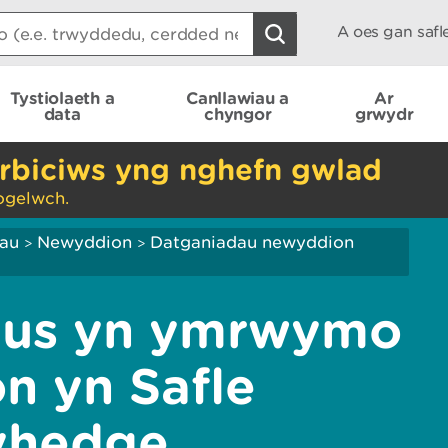
A oes gan saf
Tystiolaeth a
Canllawiau a
Ar
data
chyngor
grwydr
rbiciws yng nghefn gwlad
ogelwch.
iau
Newyddion
Datganiadau newyddion
>
>
dus yn ymrwymo
on yn Safle
hyhedge