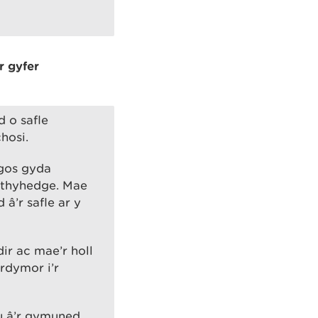
r gyfer
 o safle
hosi.
agos gyda
Withyhedge. Mae
â’r safle ar y
ir ac mae’r holl
rdymor i’r
u â’r gymuned