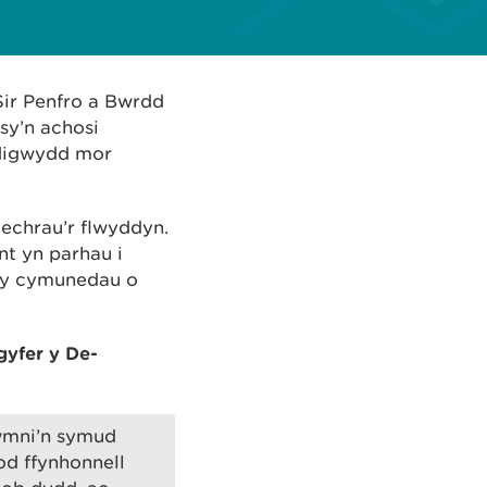
ir Penfro a Bwrdd
sy’n achosi
 digwydd mor
echrau’r flwyddyn.
t yn parhau i
r y cymunedau o
yfer y De-
cwmni’n symud
od ffynhonnell