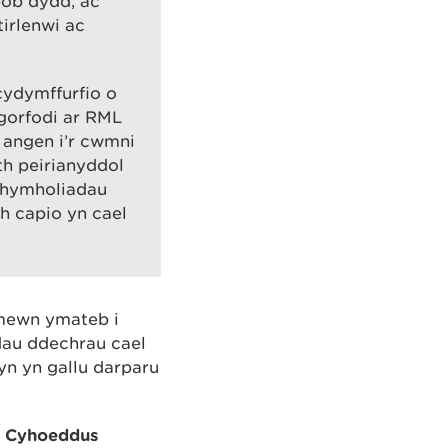
bob dydd, ac
irlenwi ac
cydymffurfio o
 gorfodi ar RML
 angen i’r cwmni
h peirianyddol
n hymholiadau
h capio yn cael
 mewn ymateb i
dau ddechrau cael
n yn gallu darparu
d Cyhoeddus