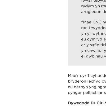
fwyaf tebygo
rydym yn rh
arogleuon d
“Mae CNC hef
ran trwydded
yn yr wythn
eu cymryd e
ar y safle t
ymchwiliol y
ei gwblhau y
Mae’r cyrff cyhoed
bryderon iechyd cy
eu derbyn yng ngh
cyngor pellach ar s
Dywedodd Dr Giri 