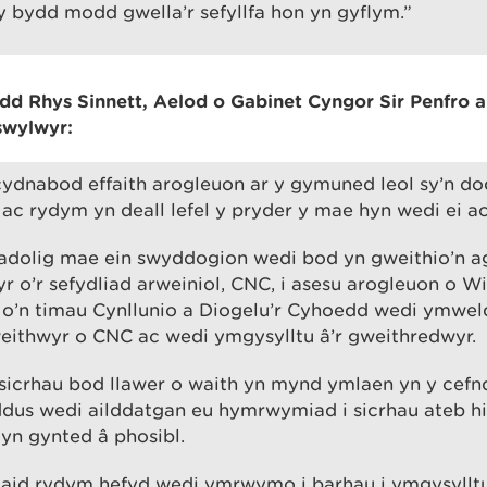
 bydd modd gwella’r sefyllfa hon yn gyflym.”
d Rhys Sinnett, Aelod o Gabinet Cyngor Sir Penfro a
swylwyr:
dnabod effaith arogleuon ar y gymuned leol sy’n dod
c rydym yn deall lefel y pryder y mae hyn wedi ei ac
Nadolig mae ein swyddogion wedi bod yn gweithio’n 
 o’r sefydliad arweiniol, CNC, i asesu arogleuon o 
’n timau Cynllunio a Diogelu’r Cyhoedd wedi ymweld 
eithwyr o CNC ac wedi ymgysylltu â’r gweithredwyr.
sicrhau bod llawer o waith yn mynd ymlaen yn y cefnd
dus wedi ailddatgan eu hymrwymiad i sicrhau ateb hi
yn gynted â phosibl.
riaid rydym hefyd wedi ymrwymo i barhau i ymgysyllt