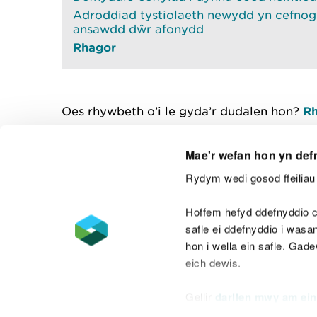
Adroddiad tystiolaeth newydd yn cefnogi
ansawdd dŵr afonydd
Rhagor
Oes rhywbeth o’i le gyda’r dudalen hon?
Rh
Mae'r wefan hon yn def
Rydym wedi gosod ffeiliau 
Cysylltu â ni
Hoffem hefyd ddefnyddio c
safle ei ddefnyddio i was
hon i wella ein safle. Gad
eich dewis.
Datganiad hygyrchedd
Safonau'r Gymr
Gellir
darllen mwy am ein
Datganiad caethwasiaeth fodern