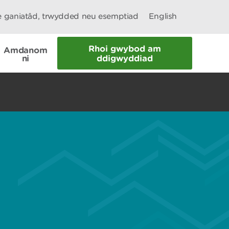
le ganiatâd, trwydded neu esemptiad
English
Rhoi gwybod am
Amdanom
ni
ddigwyddiad