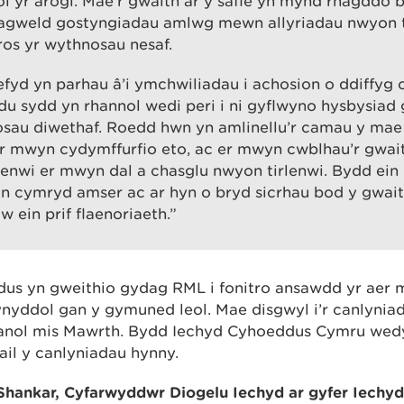
l yr arogl. Mae’r gwaith ar y safle yn mynd rhagddo 
agweld gostyngiadau amlwg mewn allyriadau nwyon t
ros yr wythnosau nesaf.
yd yn parhau â’i ymchwiliadau i achosion o ddiffyg 
u sydd yn rhannol wedi peri i ni gyflwyno hysbysiad
osau diwethaf. Roedd hwn yn amlinellu’r camau y mae
r mwyn cydymffurfio eto, ac er mwyn cwblhau’r gwait
irlenwi er mwyn dal a chasglu nwyon tirlenwi. Bydd ei
n cymryd amser ac ar hyn o bryd sicrhau bod y gwait
w ein prif flaenoriaeth.”
dus yn gweithio gydag RML i fonitro ansawdd yr aer
nyddol gan y gymuned leol. Mae disgwyl i’r canlynia
anol mis Mawrth. Bydd Iechyd Cyhoeddus Cymru wedy
ail y canlyniadau hynny.
Shankar, Cyfarwyddwr Diogelu Iechyd ar gyfer Iechy