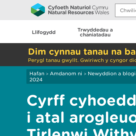
Search:
Trwyddedau a
Llifogydd
chaniatadau
Dim cynnau tanau na ba
Perygl tanau gwyllt. Gwiriwch y cyngor di
Hafan
Amdanom ni
Newyddion a blog
>
>
2024
Cyrff cyhoed
i atal arogleu
Tirlenwi Wit