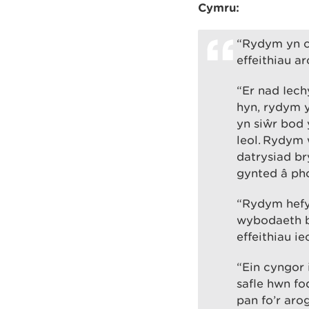
Cymru:
“Rydym yn c
effeithiau a
“Er nad Iech
hyn, rydym 
yn siŵr bod 
leol. Rydym 
datrysiad br
gynted â pho
“Rydym hefyd
wybodaeth b
effeithiau i
“Ein cyngor 
safle hwn fo
pan fo’r ar