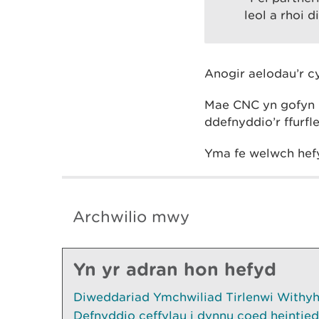
leol a rhoi 
Anogir aelodau’r 
Mae CNC yn gofyn i
ddefnyddio’r ffurf
Yma fe welwch hef
Archwilio mwy
Yn yr adran hon hefyd
Diweddariad Ymchwiliad Tirlenwi Withyhe
Defnyddio ceffylau i dynnu coed heintied