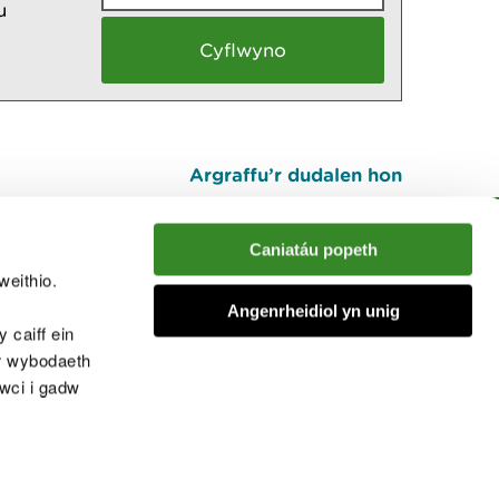
u
Argraffu’r dudalen hon
I fyny
Caniatáu popeth
weithio.
muno â'r sgwrs
Angenrheidiol yn unig
 caiff ein
’r wybodaeth
cwci i gadw
chwcis