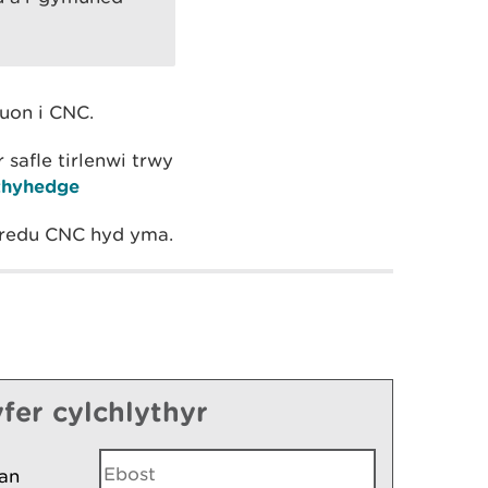
euon i CNC.
safle tirlenwi trwy
ithyhedge
redu CNC hyd yma.
fer cylchlythyr
an