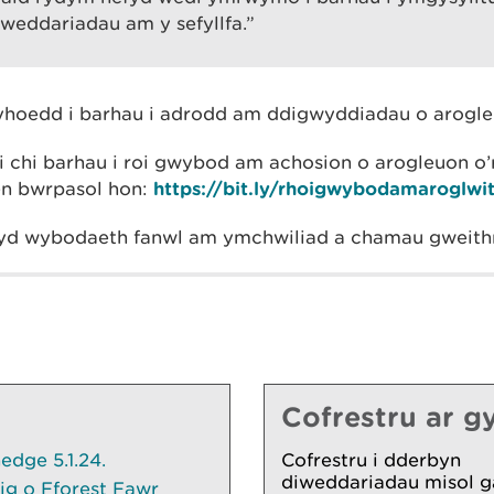
diweddariadau am y sefyllfa.”
cyhoedd i barhau i adrodd am ddigwyddiadau o arogl
 chi barhau i roi gwybod am achosion o arogleuon o’r 
len bwrpasol hon:
https://bit.ly/rhoigwybodamaroglw
yd wybodaeth fanwl am ymchwiliad a chamau gweith
Cofrestru ar gy
dge 5.1.24.
Cofrestru i dderbyn
diweddariadau misol g
ig o Fforest Fawr