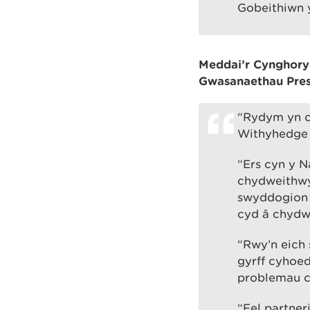
Gobeithiwn y
Meddai’r Cynghoryd
Gwasanaethau Pre
“Rydym yn cy
Withyhedge a
“Ers cyn y 
chydweithwyr
swyddogion o
cyd â chydw
“Rwy’n eich 
gyrff cyhoed
problemau c
“Fel partne