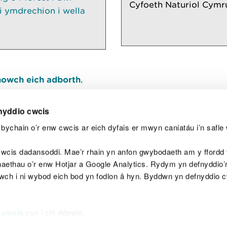
Cyfoeth Naturiol Cymr
 ymdrechion i wella
owch eich adborth
.
nyddio cwcis
bychain o’r enw cwcis ar eich dyfais er mwyn caniatáu i’n safle 
Y
wcis dadansoddi. Mae’r rhain yn anfon gwybodaeth am y ffordd y
anaethau o’r enw Hotjar a Google Analytics. Rydym yn defnyddio
ewch i ni wybod eich bod yn fodlon â hyn. Byddwn yn defnyddio 
aeg
Map o'r safle
Hawlfraint
Preifatrwydd a 
 cwcis
cyn i chi ddewis.