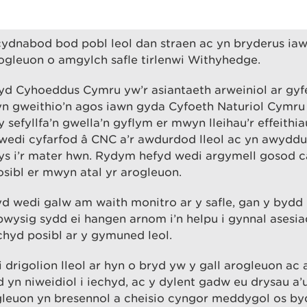
ydnabod bod pobl leol dan straen ac yn bryderus ia
rogleuon o amgylch safle tirlenwi Withyhedge.
yd Cyhoeddus Cymru yw’r asiantaeth arweiniol ar gyfe
yn gweithio’n agos iawn gyda Cyfoeth Naturiol Cymru
y sefyllfa’n gwella’n gyflym er mwyn lleihau’r effeithia
wedi cyfarfod â CNC a’r awdurdod lleol ac yn awyddu
ys i’r mater hwn. Rydym hefyd wedi argymell gosod ca
sibl er mwyn atal yr arogleuon.
 wedi galw am waith monitro ar y safle, gan y bydd h
wysig sydd ei hangen arnom i’n helpu i gynnal asesia
echyd posibl ar y gymuned leol.
i drigolion lleol ar hyn o bryd yw y gall arogleuon ac a
d yn niweidiol i iechyd, ac y dylent gadw eu drysau a’u
ogleuon yn bresennol a cheisio cyngor meddygol os by