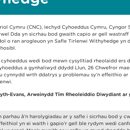
riol Cymru (CNC), Iechyd Cyhoeddus Cymru, Cyngor S
wel Dda yn sicrhau bod gwaith capio ar gell wastraff 
ol o ran arogleuon yn Safle Tirlenwi Withyhedge yn
phosibl.
 cyhoeddus wedi bod mewn cysylltiad rheolaidd ers d
cyhoeddus a gynhaliwyd ddydd Llun, 26 Chwefror maen
au cynnydd wrth ddatrys y problemau sy’n effeithio a
lenwi.
th-Evans, Arweinydd Tîm Rheoleiddio Diwydiant ar g
parhau â’n harolygiadau ar y safle i sicrhau bod y 
feithiol yn ei waith i gapio’r gell ble rydym wedi canf