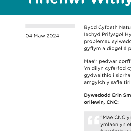
Bydd Cyfoeth Natu
Iechyd Prifysgol Hy
04 Maw 2024
problemau sylwedd
gyflym a diogel â 
Mae’r pedwar corff
Yn dilyn cyfarfod 
gydweithio i sicrh
amgylch y safle tir
Dywedodd Erin Smy
orllewin, CNC:
“Mae CNC yn 
ymlaen yn ef