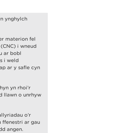
wn ynghylch
r materion fel
 (CNC) i wneud
u ar bobl
s i weld
p ar y safle cyn
yn yn rhoi’r
d llawn o unrhyw
llyriadau o’r
 ffenestri ar gau
dd angen.