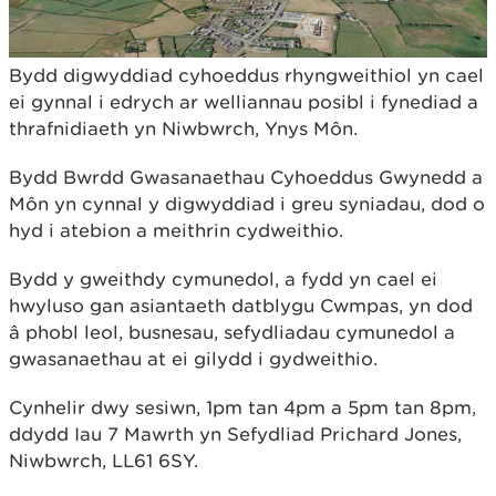
Bydd digwyddiad cyhoeddus rhyngweithiol yn cael
ei gynnal i edrych ar welliannau posibl i fynediad a
thrafnidiaeth yn Niwbwrch, Ynys Môn.
Bydd Bwrdd Gwasanaethau Cyhoeddus Gwynedd a
Môn yn cynnal y digwyddiad i greu syniadau, dod o
hyd i atebion a meithrin cydweithio.
Bydd y gweithdy cymunedol, a fydd yn cael ei
hwyluso gan asiantaeth datblygu Cwmpas, yn dod
â phobl leol, busnesau, sefydliadau cymunedol a
gwasanaethau at ei gilydd i gydweithio.
Cynhelir dwy sesiwn, 1pm tan 4pm a 5pm tan 8pm,
ddydd Iau 7 Mawrth yn Sefydliad Prichard Jones,
Niwbwrch, LL61 6SY.