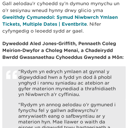
Gall aelodau’r cyhoedd sy’n dymuno mynychu un
o’r sesiynau wneud hynny drwy glicio yma
Gweithdy Cymunedol: Symud Niwbwrch Ymlaen
Tickets, Multiple Dates | Eventbrite
. Nifer
cyfyngedig o leoedd sydd ar gael.
Dywedodd Aled Jones-Griffith, Pennaeth Coleg
Meirion-Dwyfor a Choleg Menai, a Chadeirydd
Bwrdd Gwasanaethau Cyhoeddus Gwynedd a Môn:
“Rydym yn edrych ymlaen at gynnal y
digwyddiad hwn a fydd yn dod â phobl
ynghyd i rannu syniadau ac atebion ar
gyfer materion mynediad a thrafnidiaeth
yn Niwbwrch a'r cyffiniau.
“Rydym yn annog aelodau o’r gymuned i
fynychu fel y gallwn adlewyrchu’r
amrywiaeth eang o safbwyntiau ar y
materion hyn. Mae llawer o waith da
eisoes yn digwydd trwy bartneriaeth a