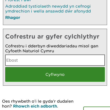
Adroddiad tystiolaeth newydd yn cefnogi
ymdrechion i wella ansawdd dŵr afonydd
Rhagor
Cofrestru ar gyfer cylchlythyr
Cofrestru i dderbyn diweddariadau misol gan
Cyfoeth Naturiol Cymru
Oes rhywbeth o’i le gyda’r dudalen
hon?
Rhowch eich adborth
.