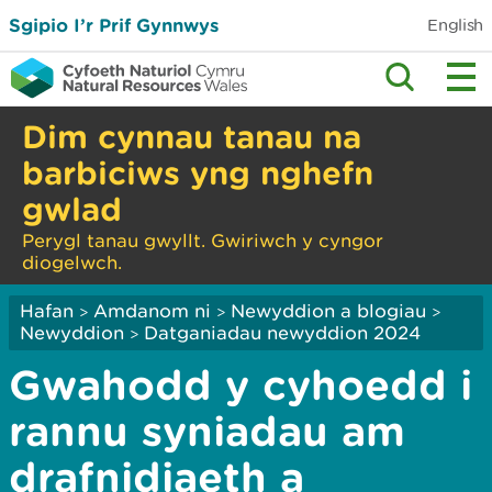
Sgipio I’r Prif Gynnwys
English
Dim cynnau tanau na
barbiciws yng nghefn
gwlad
Perygl tanau gwyllt. Gwiriwch y cyngor
diogelwch.
Hafan
Amdanom ni
Newyddion a blogiau
>
>
>
Newyddion
Datganiadau newyddion 2024
>
Gwahodd y cyhoedd i
rannu syniadau am
drafnidiaeth a