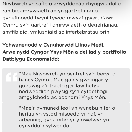
Niwbwrch yn safle o arwyddocâd rhyngwladol o
ran bioamrywiaeth ac yn gartref i rai o
gynefinoedd twyni tywod mwyaf gwerthfawr
Cymru sy’n gartref i amrywiaeth o degeirianau,
amffibiaid, ymlusgiaid ac infertebratau prin.
Ychwanegodd y Cynghorydd Llinos Medi,
Arweinydd Cyngor Ynys Môn a deiliad y portffolio
Datblygu Economaidd:
“Mae Niwbwrch yn bentref sy’n berwi o
hanes Cymru. Mae gan y gwningar, y
goedwig a'r traeth gerllaw hefyd
nodweddion pwysig sy'n cyfoethogi
amgylchedd ac economi Ynys Môn.
“Mae’r gymuned leol yn wynebu nifer o
heriau yn ystod misoedd yr haf, yn
arbennig, gyda nifer yr ymwelwyr yn
cynyddu’n sylweddol.