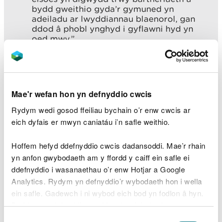
bydd gweithio gyda’r gymuned yn
adeiladu ar lwyddiannau blaenorol, gan
ddod â phobl ynghyd i gyflawni hyd yn
oed mwy.”
Gofynnodd Bwrdd Gwasanaethau Cyhoeddus
Gwynedd a Môn i Cyfoeth Naturiol Cymru (CNC) a
Chyngor Sir Ynys Môn fod yn rhan o’r prosiect hwn
Mae'r wefan hon yn defnyddio cwcis
fel rhan o waith ymgysylltu’r ddau sefydliad o fewn
Rydym wedi gosod ffeiliau bychain o’r enw cwcis ar
y pentref a Gwarchodfa Natur Genedlaethol a
eich dyfais er mwyn caniatáu i’n safle weithio.
Choedwig Niwbwrch a reolir gan CNC.
Hoffem hefyd ddefnyddio cwcis dadansoddi. Mae’r rhain
Dywedodd Justin Hanson, Arweinydd Tîm Pobl a
yn anfon gwybodaeth am y ffordd y caiff ein safle ei
Lleoedd Gogledd-orllewin Cymru ar ran CNC:
ddefnyddio i wasanaethau o’r enw Hotjar a Google
Analytics. Rydym yn defnyddio’r wybodaeth hon i wella
“Rydym yn falch o fod yn rhan o’r
ein safle. Gadewch i ni wybod eich bod yn fodlon â hyn.
digwyddiad hwn. Mae'r math hwn o waith
Byddwn yn defnyddio cwci i gadw eich dewis.
partneriaeth blaengar yn y gymuned yn
ganolog i'n gwaith rheoli a chynllunio yn
Dewis