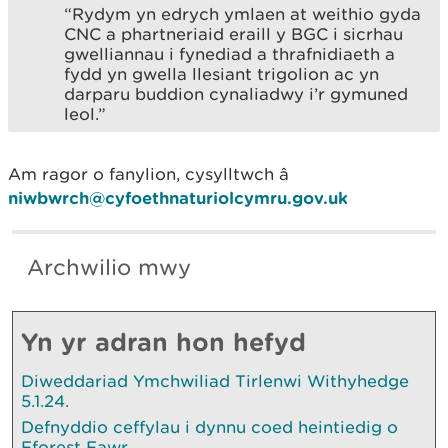
“Rydym yn edrych ymlaen at weithio gyda
CNC a phartneriaid eraill y BGC i sicrhau
gwelliannau i fynediad a thrafnidiaeth a
fydd yn gwella llesiant trigolion ac yn
darparu buddion cynaliadwy i’r gymuned
leol.”
Am ragor o fanylion, cysylltwch â
niwbwrch@cyfoethnaturiolcymru.gov.uk
Archwilio mwy
Yn yr adran hon hefyd
Diweddariad Ymchwiliad Tirlenwi Withyhedge
5.1.24.
Defnyddio ceffylau i dynnu coed heintiedig o
Fforest Fawr