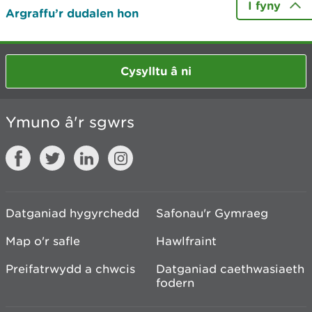
I fyny
Argraffu’r dudalen hon
Cysylltu â ni
Ymuno â'r sgwrs
Datganiad hygyrchedd
Safonau'r Gymraeg
Map o'r safle
Hawlfraint
Preifatrwydd a chwcis
Datganiad caethwasiaeth
fodern