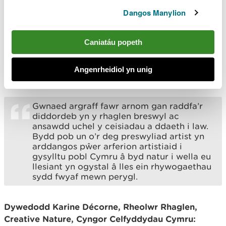
dod ag ystod eithriadol o arferion a fydd
Dangos Manylion
yn dathlu gwerth byd natur i’n diwylliant,
ein hiaith, a’n hymdeimlad o les yng
Nghymru.
Caniatáu popeth
Dywedodd Dr Sarah Pace a Dr Tracy Simpson,
Angenrheidiol yn unig
Cyd-gyfarwyddwyr Addo Creative:
Gwnaed argraff fawr arnom gan raddfa’r
diddordeb yn y rhaglen breswyl ac
ansawdd uchel y ceisiadau a ddaeth i law.
Bydd pob un o’r deg preswyliad artist yn
arddangos pŵer arferion artistiaid i
gysylltu pobl Cymru â byd natur i wella eu
llesiant yn ogystal â lles ein rhywogaethau
sydd fwyaf mewn perygl.
Dywedodd Karine Décorne, Rheolwr Rhaglen,
Creative Nature, Cyngor Celfyddydau Cymru: