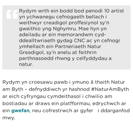
Rydym wrth ein bodd bod penodi 10 artist
yn ychwanegu cefnogaeth bellach i
weithwyr creadigol proffesiynol sy’n
gweithio yng Nghymru. Mae hyn yn
adeiladu ar ein memorandwm cyd-
ddealltwriaeth gydag CNC ac yn cefnogi
ymhellach ein Partneriaeth Natur
Greadigol, sy’n anelu at feithrin
perthnasoedd rhwng y celfyddydau a
natur.
Rydym yn croesawu pawb i ymuno â thaith Natur
am Byth – defnyddiwch yr hashnod #NaturAmByth
ar eich cyfryngau cymdeithasol i chwilio am
bostiadau ar draws ein platfformau, edrychwch ar
ein
gwefan
, neu cofrestrwch ar gyfer
i ddarganfod
mwy.