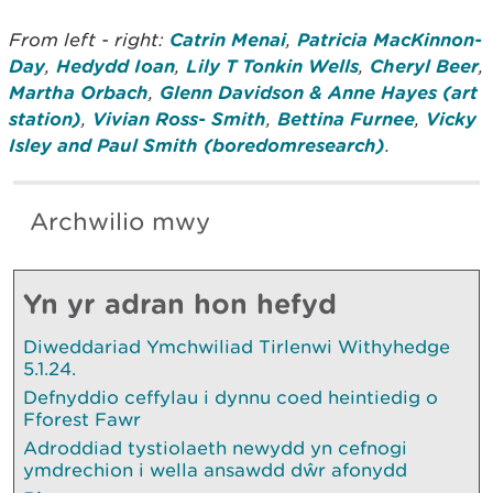
From left - right:
Catrin Menai
,
Patricia MacKinnon-
Day
,
Hedydd Ioan
,
Lily T Tonkin Wells
,
Cheryl Beer
,
Martha Orbach
,
Glenn Davidson & Anne Hayes (art
station)
,
Vivian Ross- Smith
,
Bettina Furnee
,
Vicky
Isley and Paul Smith (boredomresearch)
.
Archwilio mwy
Yn yr adran hon hefyd
Diweddariad Ymchwiliad Tirlenwi Withyhedge
5.1.24.
Defnyddio ceffylau i dynnu coed heintiedig o
Fforest Fawr
Adroddiad tystiolaeth newydd yn cefnogi
ymdrechion i wella ansawdd dŵr afonydd