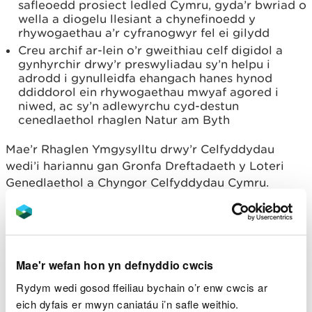
safleoedd prosiect ledled Cymru, gyda’r bwriad o
wella a diogelu llesiant a chynefinoedd y
rhywogaethau a’r cyfranogwyr fel ei gilydd
Creu archif ar-lein o’r gweithiau celf digidol a
gynhyrchir drwy’r preswyliadau sy’n helpu i
adrodd i gynulleidfa ehangach hanes hynod
ddiddorol ein rhywogaethau mwyaf agored i
niwed, ac sy’n adlewyrchu cyd-destun
cenedlaethol rhaglen Natur am Byth
Mae’r Rhaglen Ymgysylltu drwy’r Celfyddydau
wedi’i hariannu gan Gronfa Dreftadaeth y Loteri
Genedlaethol a Chyngor Celfyddydau Cymru.
Dywedodd John Clark, Rheolwr Rhaglen Natur am
Byth:
Mae'r wefan hon yn defnyddio cwcis
Mae gan Gymru draddodiad hir o
ddefnyddio ei thirweddau fel gofodau
Rydym wedi gosod ffeiliau bychain o’r enw cwcis ar
perfformio ac artistig, ac wrth i’r sector
eich dyfais er mwyn caniatáu i’n safle weithio.
creadigol chwilio am ffyrdd newydd ac