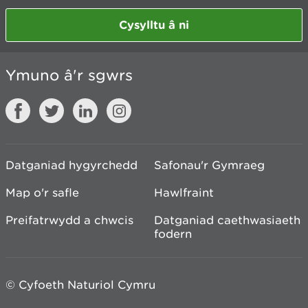
Cysylltu â ni
Ymuno â'r sgwrs
Datganiad hygyrchedd
Safonau'r Gymraeg
Map o'r safle
Hawlfraint
Preifatrwydd a chwcis
Datganiad caethwasiaeth
fodern
© Cyfoeth Naturiol Cymru