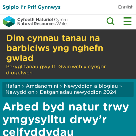
Sgipio I’r Prif Gynnwys
English
Dim cynnau tanau na
barbiciws yng nghefn
gwlad
Perygl tanau gwyllt. Gwiriwch y cyngor
diogelwch.
Hafan
Amdanom ni
Newyddion a blogiau
>
>
>
Newyddion
Datganiadau newyddion 2024
>
Arbed byd natur trwy
ymgysylltu drwy’r
celfyddydau