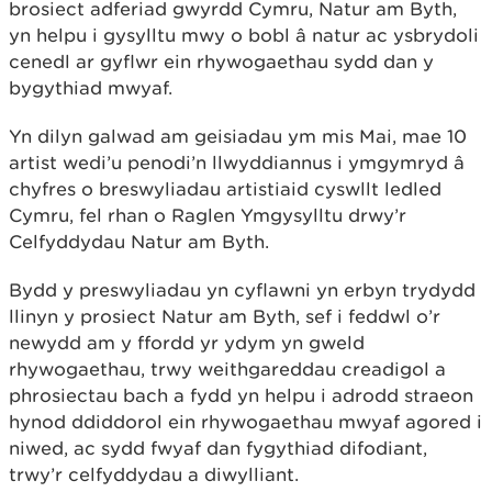
brosiect adferiad gwyrdd Cymru, Natur am Byth,
yn helpu i gysylltu mwy o bobl â natur ac ysbrydoli
cenedl ar gyflwr ein rhywogaethau sydd dan y
bygythiad mwyaf.
Yn dilyn galwad am geisiadau ym mis Mai, mae 10
artist wedi’u penodi’n llwyddiannus i ymgymryd â
chyfres o breswyliadau artistiaid cyswllt ledled
Cymru, fel rhan o Raglen Ymgysylltu drwy’r
Celfyddydau Natur am Byth.
Bydd y preswyliadau yn cyflawni yn erbyn trydydd
llinyn y prosiect Natur am Byth, sef i feddwl o’r
newydd am y ffordd yr ydym yn gweld
rhywogaethau, trwy weithgareddau creadigol a
phrosiectau bach a fydd yn helpu i adrodd straeon
hynod ddiddorol ein rhywogaethau mwyaf agored i
niwed, ac sydd fwyaf dan fygythiad difodiant,
trwy’r celfyddydau a diwylliant.