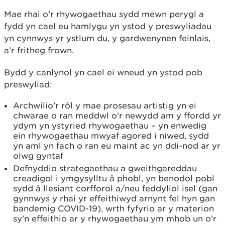
Mae rhai o’r rhywogaethau sydd mewn perygl a
fydd yn cael eu hamlygu yn ystod y preswyliadau
yn cynnwys yr ystlum du, y gardwenynen feinlais,
a’r fritheg frown.
Bydd y canlynol yn cael ei wneud yn ystod pob
preswyliad:
Archwilio’r rôl y mae prosesau artistig yn ei
chwarae o ran meddwl o’r newydd am y ffordd yr
ydym yn ystyried rhywogaethau – yn enwedig
ein rhywogaethau mwyaf agored i niwed, sydd
yn aml yn fach o ran eu maint ac yn ddi-nod ar yr
olwg gyntaf
Defnyddio strategaethau a gweithgareddau
creadigol i ymgysylltu â phobl, yn benodol pobl
sydd â llesiant corfforol a/neu feddyliol isel (gan
gynnwys y rhai yr effeithiwyd arnynt fel hyn gan
bandemig COVID-19), wrth fyfyrio ar y materion
sy’n effeithio ar y rhywogaethau ym mhob un o’r