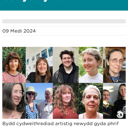
09 Medi 2024
Bydd cydweithrediad artistig newydd gyda phrif