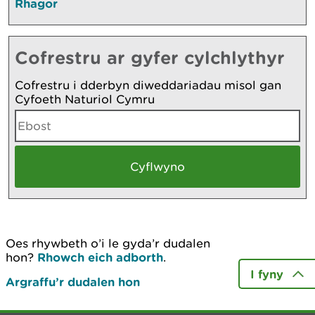
Rhagor
Cofrestru ar gyfer cylchlythyr
Cofrestru i dderbyn diweddariadau misol gan
Cyfoeth Naturiol Cymru
Oes rhywbeth o’i le gyda’r dudalen
hon?
Rhowch eich adborth
.
I fyny
Argraffu’r dudalen hon