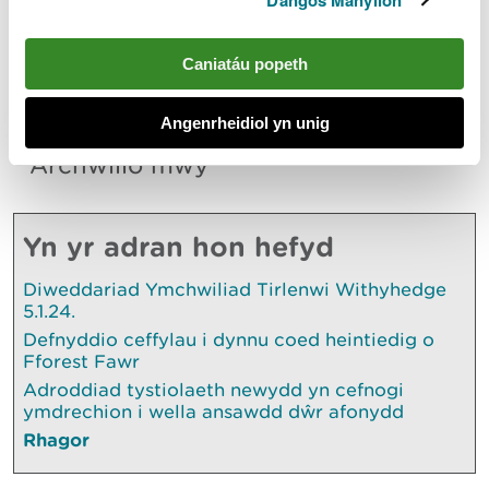
Dangos Manylion
helpu'r ymchwiliad.
Mae CNC yn annog unrhyw un sydd â gwybodaeth
Caniatáu popeth
am y drosedd i'w rhannu gyda'r heddlu ar unwaith.
Angenrheidiol yn unig
Archwilio mwy
Yn yr adran hon hefyd
Diweddariad Ymchwiliad Tirlenwi Withyhedge
5.1.24.
Defnyddio ceffylau i dynnu coed heintiedig o
Fforest Fawr
Adroddiad tystiolaeth newydd yn cefnogi
ymdrechion i wella ansawdd dŵr afonydd
Rhagor