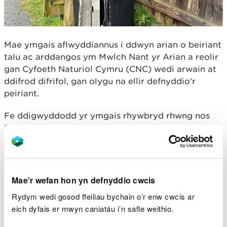
Mae ymgais aflwyddiannus i ddwyn arian o beiriant
talu ac arddangos ym Mwlch Nant yr Arian a reolir
gan Cyfoeth Naturiol Cymru (CNC) wedi arwain at
ddifrod difrifol, gan olygu na ellir defnyddio'r
peiriant.
Fe ddigwyddodd yr ymgais rhywbryd rhwng nos
Sul ac yn gynnar fore Llun (17-18 Mawrth).
Ceisiodd y fandal neu'r fandaliaid rwygo ochr y
peiriant ar agor, o bosibl i ddwyn unrhyw arian y tu
mewn.
Mae'r wefan hon yn defnyddio cwcis
Rydym wedi gosod ffeiliau bychain o’r enw cwcis ar
Dywedodd Sarah Parry, Swyddog Canolfan
eich dyfais er mwyn caniatáu i’n safle weithio.
Ymwelwyr CNC ym Mwlch Nant yr Arian;