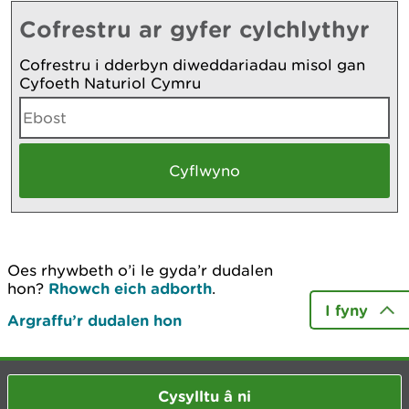
Cofrestru ar gyfer cylchlythyr
Cofrestru i dderbyn diweddariadau misol gan
Cyfoeth Naturiol Cymru
Oes rhywbeth o’i le gyda’r dudalen
hon?
Rhowch eich adborth
.
I fyny
Argraffu’r dudalen hon
Cysylltu â ni