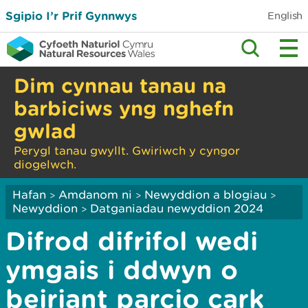
Sgipio I’r Prif Gynnwys
English
Dim cynnau tanau na
barbiciws yng nghefn
gwlad
Perygl tanau gwyllt. Gwiriwch y cyngor
diogelwch.
Hafan
Amdanom ni
Newyddion a blogiau
>
>
>
Newyddion
Datganiadau newyddion 2024
>
Difrod difrifol wedi
ymgais i ddwyn o
beiriant parcio cark