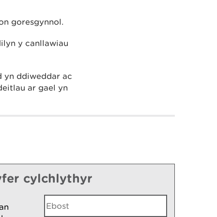
ron goresgynnol.
ilyn y canllawiau
d yn ddiweddar ac
eitlau ar gael yn
fer cylchlythyr
an
u