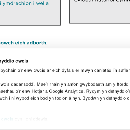
 ymdrechion i wella
owch eich adborth
.
nyddio cwcis
bychain o’r enw cwcis ar eich dyfais er mwyn caniatáu i’n safle 
Y
wcis dadansoddi. Mae’r rhain yn anfon gwybodaeth am y ffordd y
anaethau o’r enw Hotjar a Google Analytics. Rydym yn defnyddio
ewch i ni wybod eich bod yn fodlon â hyn. Byddwn yn defnyddio 
aeg
Map o'r safle
Hawlfraint
Preifatrwydd a 
 cwcis
cyn i chi ddewis.