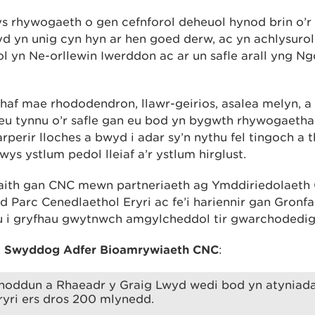
s rhywogaeth o gen cefnforol deheuol hynod brin o’
 yn unig cyn hyn ar hen goed derw, ac yn achlysurol 
l yn Ne-orllewin Iwerddon ac ar un safle arall yng N
thaf mae rhododendron, llawr-geirios, asalea melyn, a
eu tynnu o’r safle gan eu bod yn bygwth rhywogaetha
erir lloches a bwyd i adar sy’n nythu fel tingoch a 
s ystlum pedol lleiaf a’r ystlum hirglust.
ith gan CNC mewn partneriaeth ag Ymddiriedolaeth 
Parc Cenedlaethol Eryri ac fe’i hariennir gan Gron
 i gryfhau gwytnwch amgylcheddol tir gwarchodedi
, Swyddog Adfer Bioamrywiaeth CNC
:
noddun a Rhaeadr y Graig Lwyd wedi bod yn atyniada
yri ers dros 200 mlynedd.