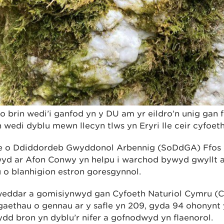
o brin wedi’i ganfod yn y DU am yr eildro’n unig gan 
wedi dyblu mewn llecyn tlws yn Eryri lle ceir cyfoet
le o Ddiddordeb Gwyddonol Arbennig (SoDdGA) Ffos
yd ar Afon Conwy yn helpu i warchod bywyd gwyllt a
 o blanhigion estron goresgynnol.
iweddar a gomisiynwyd gan Cyfoeth Naturiol Cymru (
ethau o gennau ar y safle yn 209, gyda 94 ohonynt y
ydd bron yn dyblu’r nifer a gofnodwyd yn flaenorol.