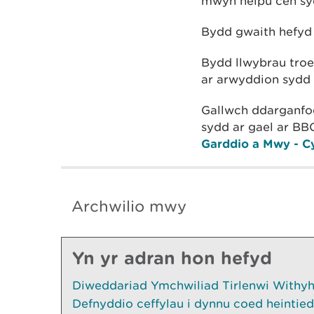
mwyn helpu cen syd
Bydd gwaith hefyd 
Bydd llwybrau troe
ar arwyddion sydd 
Gallwch ddarganf
sydd ar gael ar BB
Garddio a Mwy - Cy
Archwilio mwy
Yn yr adran hon hefyd
Diweddariad Ymchwiliad Tirlenwi Withyhe
Defnyddio ceffylau i dynnu coed heintied