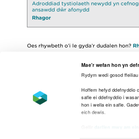
Adroddiad tystiolaeth newydd yn cefnogi
ansawdd dŵr afonydd
Rhagor
Oes rhywbeth o’i le gyda’r dudalen hon?
Rh
Mae'r wefan hon yn def
Rydym wedi gosod ffeiliau 
Cysylltu â ni
Hoffem hefyd ddefnyddio c
safle ei ddefnyddio i was
hon i wella ein safle. Gad
eich dewis.
Datganiad hygyrchedd
Safonau'r Gymr
Gellir
darllen mwy am ein
Datganiad caethwasiaeth fodern