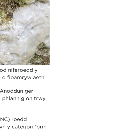
fod niferoedd y
h o fioamrywiaeth.
 Anoddun ger
 phlanhigion trwy
CNC) roedd
n y categori ‘prin