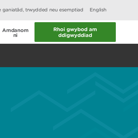
le ganiatâd, trwydded neu esemptiad
English
Rhoi gwybod am
Amdanom
ni
ddigwyddiad