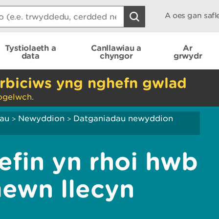
A oes gan saf
Tystiolaeth a
Canllawiau a
Ar
data
chyngor
grwydr
rbiciws yng nghefn gwlad
ogelwch.
iau
Newyddion
Datganiadau newyddion
>
>
efin yn rhoi hwb
ewn llecyn