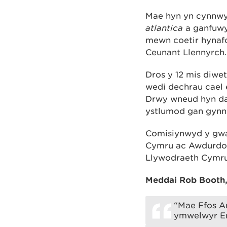
Mae hyn yn cynnwy
atlantica
a ganfuwyd
mewn coetir hynafo
Ceunant Llennyrch.
Dros y 12 mis diwe
wedi dechrau cael 
Drwy wneud hyn darp
ystlumod gan gynnwy
Comisiynwyd y gwa
Cymru ac Awdurdod 
Llywodraeth Cymru
Meddai Rob Booth
“Mae Ffos A
ymwelwyr Er