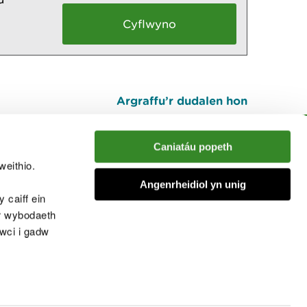
Argraffu’r dudalen hon
I fyny
Caniatáu popeth
weithio.
muno â'r sgwrs
Angenrheidiol yn unig
 caiff ein
’r wybodaeth
cwci i gadw
chwcis