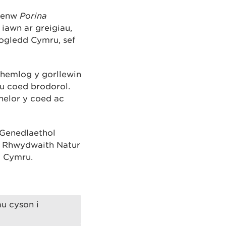
r enw
Porina
iawn ar greigiau,
gogledd Cymru, sef
 hemlog y gorllewin
u coed brodorol.
thelor y coed ac
Genedlaethol
fa Rhwydwaith Natur
g Cymru.
u cyson i