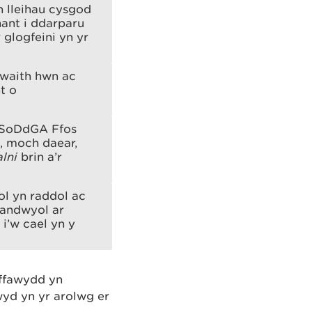
 lleihau cysgod
ant i ddarparu
glogfeini yn yr
gwaith hwn ac
t o
e SoDdGA Ffos
, moch daear,
alni
brin a’r
l yn raddol ac
 andwyol ar
 i’w cael yn y
 ffawydd yn
yd yn yr arolwg er