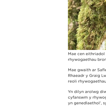
Mae cen eithriadol 
rhywogaethau bron 
Mae gwaith ar Saf
Rhaeadr y Graig Lw
reoli rhywogaethau
Yn dilyn arolwg d
cyfanswm y rhywoga
yn genedlaethol’, s