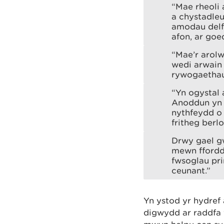
“Mae rheoli
a chystadle
amodau delfr
afon, ar goe
“Mae’r arol
wedi arwain 
rywogaethau
“Yn ogystal
Anoddun yn g
nythfeydd o 
fritheg berlo
Drwy gael g
mewn ffordd 
fwsoglau pri
ceunant.”
Yn ystod yr hydref
digwydd ar raddfa