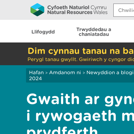
Search:
Trwyddedau a
Llifogydd
chaniatadau
Dim cynnau tanau na ba
Perygl tanau gwyllt. Gwiriwch y cyngor di
Hafan
Amdanom ni
Newyddion a blog
>
>
2024
Gwaith ar gyn
i rywogaeth m
prydferth