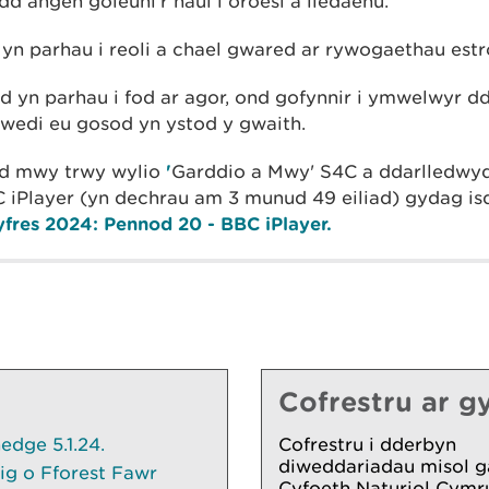
d angen goleuni’r haul i oroesi a lledaenu.
yn parhau i reoli a chael gwared ar rywogaethau est
d yn parhau i fod ar agor, ond gofynnir i ymwelwyr dd
wedi eu gosod yn ystod y gwaith.
od mwy trwy wylio
'
Garddio a Mwy' S4C a ddarlledwy
C iPlayer (yn dechrau am 3 munud 49 eiliad) gydag isd
fres 2024: Pennod 20 - BBC iPlayer.
Cofrestru ar gy
dge 5.1.24.
Cofrestru i dderbyn
diweddariadau misol g
ig o Fforest Fawr
Cyfoeth Naturiol Cymr