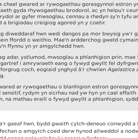
 a chael gwared ar rywogaethau goresgynnol estron yn
uaeth gyda rhywogaethau brodorol, ac yn helpu’r ceun
ydol ar gyfer mwsoglau, cennau a rhedyn sy’n tyfu ar 
d a brigiadau creigiog agored yn y coetir.
wg diweddaraf hwn wedi dangos pa mor bwysig yw’r 
ein ffordd o weithio. Mae'n ardderchog gweld cymain
'n ffynnu yn yr amgylchedd hwn.
 ag adar, ystlumod, mwsoglau a phlanhigion prin, ma
artref i amrywiaeth eang o fywyd gwyllt fel dyfrgwn
forgrug coch, eogiaid ynghyd â’r chwilen
Agelastica 
g.
wared ar rywogaethau o blanhigion estron goresgynno
sensitif, rydym yn sicrhau nad yw hyn yn cael effaith
n, na mathau eraill o fywyd gwyllt a phlanhigion, sydd
 a’r gaeaf hwn, bydd gwaith cylch-deneuo conwydd a
 fechan o amgylch coed derw hynod allweddol a nodw