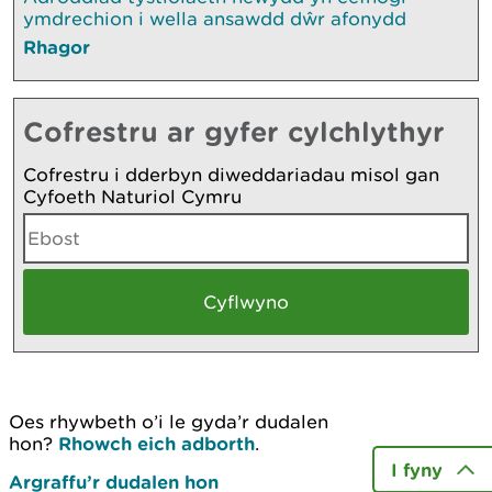
ymdrechion i wella ansawdd dŵr afonydd
Rhagor
Cofrestru ar gyfer cylchlythyr
Cofrestru i dderbyn diweddariadau misol gan
Cyfoeth Naturiol Cymru
Oes rhywbeth o’i le gyda’r dudalen
hon?
Rhowch eich adborth
.
I fyny
Argraffu’r dudalen hon