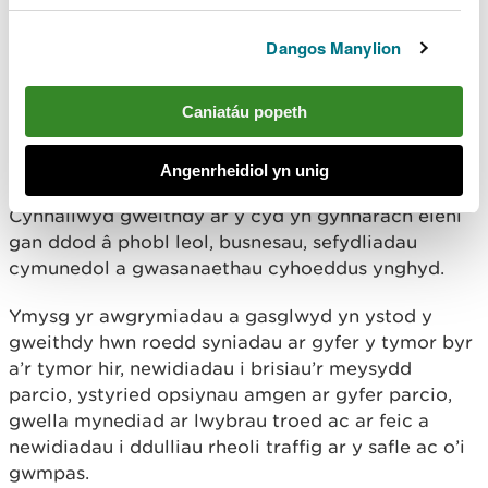
ystod yr haf i ateb unrhyw gwestiynau, rhoi cyngor
ac arweiniad a sicrhau bod ymwelwyr yn cael y
Dangos Manylion
profiad gorau.
Caniatáu popeth
Mae CNC yn gweithio gyda Chyngor Sir Ynys Môn
a’r gymuned leol i edrych ar faterion rheoli traffig a
mynediad tymor hir yn Niwbwrch a’r cyffiniau.
Angenrheidiol yn unig
Cynhaliwyd gweithdy ar y cyd yn gynharach eleni
gan ddod â phobl leol, busnesau, sefydliadau
cymunedol a gwasanaethau cyhoeddus ynghyd.
Ymysg yr awgrymiadau a gasglwyd yn ystod y
gweithdy hwn roedd syniadau ar gyfer y tymor byr
a’r tymor hir, newidiadau i brisiau’r meysydd
parcio, ystyried opsiynau amgen ar gyfer parcio,
gwella mynediad ar lwybrau troed ac ar feic a
newidiadau i ddulliau rheoli traffig ar y safle ac o’i
gwmpas.