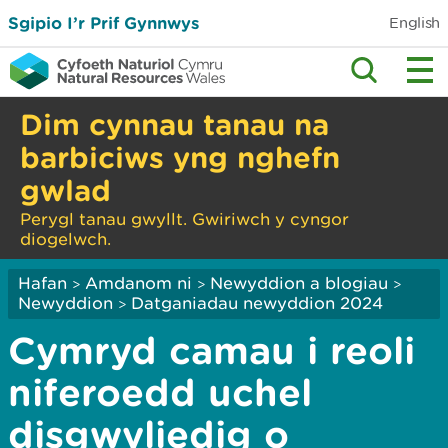
Sgipio I’r Prif Gynnwys
English
Dim cynnau tanau na
barbiciws yng nghefn
gwlad
Perygl tanau gwyllt. Gwiriwch y cyngor
diogelwch.
Hafan
Amdanom ni
Newyddion a blogiau
>
>
>
Newyddion
Datganiadau newyddion 2024
>
Cymryd camau i reoli
niferoedd uchel
disgwyliedig o