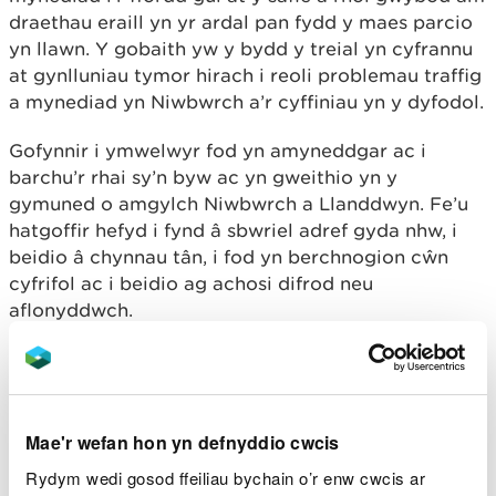
draethau eraill yn yr ardal pan fydd y maes parcio
yn llawn. Y gobaith yw y bydd y treial yn cyfrannu
at gynlluniau tymor hirach i reoli problemau traffig
a mynediad yn Niwbwrch a’r cyffiniau yn y dyfodol.
Gofynnir i ymwelwyr fod yn amyneddgar ac i
barchu’r rhai sy’n byw ac yn gweithio yn y
gymuned o amgylch Niwbwrch a Llanddwyn. Fe’u
hatgoffir hefyd i fynd â sbwriel adref gyda nhw, i
beidio â chynnau tân, i fod yn berchnogion cŵn
cyfrifol ac i beidio ag achosi difrod neu
aflonyddwch.
Dywedodd Justin Hanson, Arweinydd Tîm Pobl a
Lleoedd Gogledd-orllewin Cymru ar ran CNC:
Mae'r wefan hon yn defnyddio cwcis
“Rydyn ni’n disgwyl i’r niferoedd uchel o
ymwelwyr a welwyd eisoes yn Niwbwrch
Rydym wedi gosod ffeiliau bychain o’r enw cwcis ar
barhau, yn enwedig ar benwythnosau a