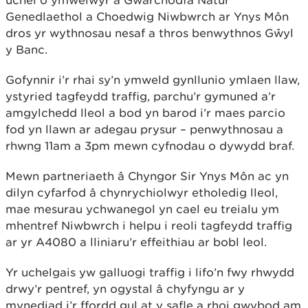
uchel o ymwelwyr â Gwarchodfa Natur
Genedlaethol a Choedwig Niwbwrch ar Ynys Môn
dros yr wythnosau nesaf a thros benwythnos Gŵyl
y Banc.
Gofynnir i’r rhai sy’n ymweld gynllunio ymlaen llaw,
ystyried tagfeydd traffig, parchu’r gymuned a’r
amgylchedd lleol a bod yn barod i’r maes parcio
fod yn llawn ar adegau prysur – penwythnosau a
rhwng 11am a 3pm mewn cyfnodau o dywydd braf.
Mewn partneriaeth â Chyngor Sir Ynys Môn ac yn
dilyn cyfarfod â chynrychiolwyr etholedig lleol,
mae mesurau ychwanegol yn cael eu treialu ym
mhentref Niwbwrch i helpu i reoli tagfeydd traffig
ar yr A4080 a lliniaru’r effeithiau ar bobl leol.
Yr uchelgais yw galluogi traffig i lifo’n fwy rhwydd
drwy’r pentref, yn ogystal â chyfyngu ar y
mynediad i’r ffordd gul at y safle a rhoi gwybod am