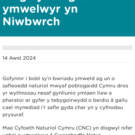
ymwelwyr yn
Niwbwrch
14 Awst 2024
Gofynnir i bobl sy’n bwriadu ymweld ag un o
safleoedd naturiol mwyaf poblogaidd Cymru dros
yr wythnosau nesaf gynllunio ymlaen llaw a
pharatoi ar gyfer y tebygolrwydd o beidio â gallu
cael mynediad i’r safle gyda char yn y cyfnodau
prysuraf.
Mae Cyfoeth Naturiol Cymru (CNC) yn disgwyl nifer