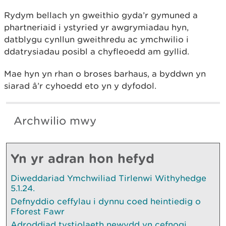
Rydym bellach yn gweithio gyda’r gymuned a
phartneriaid i ystyried yr awgrymiadau hyn,
datblygu cynllun gweithredu ac ymchwilio i
ddatrysiadau posibl a chyfleoedd am gyllid.
Mae hyn yn rhan o broses barhaus, a byddwn yn
siarad â’r cyhoedd eto yn y dyfodol.
Archwilio mwy
Yn yr adran hon hefyd
Diweddariad Ymchwiliad Tirlenwi Withyhedge
5.1.24.
Defnyddio ceffylau i dynnu coed heintiedig o
Fforest Fawr
Adroddiad tystiolaeth newydd yn cefnogi