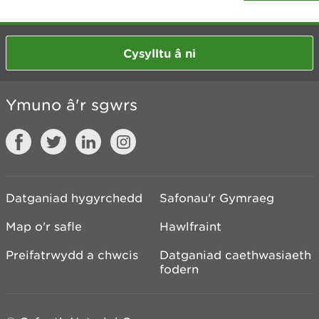
Cysylltu â ni
Ymuno â'r sgwrs
Datganiad hygyrchedd
Safonau'r Gymraeg
Map o'r safle
Hawlfraint
Preifatrwydd a chwcis
Datganiad caethwasiaeth
fodern