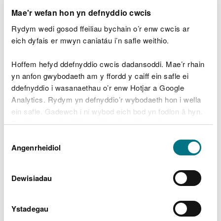
blaenoriaeth yw cwblhau'r gwaith yn
Mae'r wefan hon yn defnyddio cwcis
ddiogel ac yn effeithlon, gan sicrhau fod
pawb yn gallu mwynhau'r goedwig
Rydym wedi gosod ffeiliau bychain o’r enw cwcis ar
unwaith eto.
eich dyfais er mwyn caniatáu i’n safle weithio.
Cofiwch gymryd sylw o’r holl
ddargyfeiriadau a’r arwyddion sy’n dweud
Hoffem hefyd ddefnyddio cwcis dadansoddi. Mae’r rhain
fod llwybrau ar gau er diogelwch ac er
yn anfon gwybodaeth am y ffordd y caiff ein safle ei
mwyn atal oediadau cyn ailagor llwybrau.
ddefnyddio i wasanaethau o’r enw Hotjar a Google
Gall anwybyddu'r rhain atal gwaith
Analytics. Rydym yn defnyddio’r wybodaeth hon i wella
contractwyr ac oedi’r gwaith o ailagor
ein safle. Gadewch i ni wybod eich bod yn fodlon â hyn.
llwybrau."
Byddwn yn defnyddio cwci i gadw eich dewis.
Dewis
Wrth aros am y contract newydd, mae gwelliannau
Gellir
darllen mwy am ein cwcis
cyn i chi ddewis.
Angenrheidiol
Caniatâd
wedi’u gwneud i ffyrdd y goedwig, ac mae'r bont
droed o Ganolfan Ymwelwyr Afan at Lwybr yr Afon
a'r Rheilffordd wedi ailagor.
Dewisiadau
Er diogelwch, mae rhai dargyfeiriadau ac
Ystadegau
arwyddion yn nodi fod llwybrau wedi cau mewn