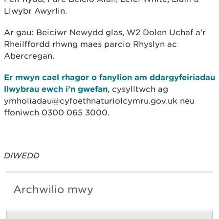
Llwybr Awyrlin.
Ar gau: Beiciwr Newydd glas, W2 Dolen Uchaf a'r
Rheilffordd rhwng maes parcio Rhyslyn ac
Abercregan.
Er mwyn cael rhagor o fanylion am ddargyfeiriadau
llwybrau ewch i’n gwefan
, cysylltwch ag
ymholiadau@cyfoethnaturiolcymru.gov.uk neu
ffoniwch 0300 065 3000.
DIWEDD
Archwilio mwy