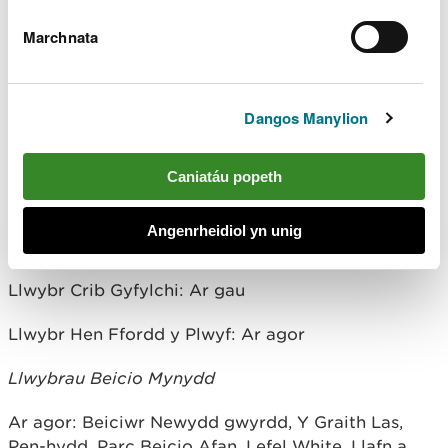
grym:
Marchnata
Llwybrau Cerdded o Faes Parcio Rhyslyn
Llwybr Penrhys: Ar gau
Dangos Manylion
Llwybr Glan-yr-afon Rhyslyn: Ar gau
Caniatáu popeth
Llwybrau Cerdded o Ganolfan Ymwelwyr Parc
Coedwig Afan
Angenrheidiol yn unig
Llwybr yr Afon a’r Rheilffordd: Ar agor
Llwybr Crib Gyfylchi: Ar gau
Llwybr Hen Ffordd y Plwyf: Ar agor
Llwybrau Beicio Mynydd
Ar agor: Beiciwr Newydd gwyrdd, Y Graith Las,
Pen-hydd, Parc Beicio Afan, Lefel White, Llafn a