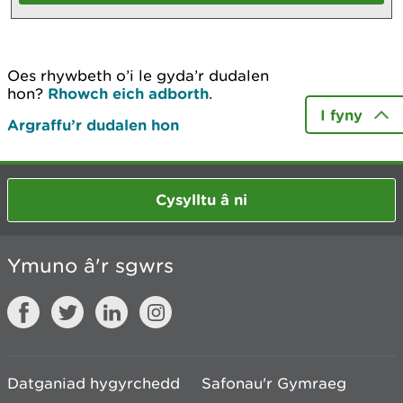
Oes rhywbeth o’i le gyda’r dudalen
hon?
Rhowch eich adborth
.
I fyny
Argraffu’r dudalen hon
Cysylltu â ni
Ymuno â'r sgwrs
Datganiad hygyrchedd
Safonau'r Gymraeg