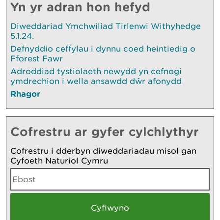
Yn yr adran hon hefyd
Diweddariad Ymchwiliad Tirlenwi Withyhedge
5.1.24.
Defnyddio ceffylau i dynnu coed heintiedig o
Fforest Fawr
Adroddiad tystiolaeth newydd yn cefnogi
ymdrechion i wella ansawdd dŵr afonydd
Rhagor
Cofrestru ar gyfer cylchlythyr
Cofrestru i dderbyn diweddariadau misol gan
Cyfoeth Naturiol Cymru