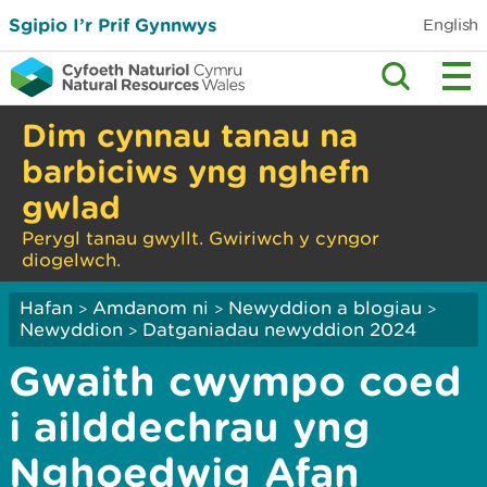
Sgipio I’r Prif Gynnwys
English
Dim cynnau tanau na
barbiciws yng nghefn
gwlad
Perygl tanau gwyllt. Gwiriwch y cyngor
diogelwch.
Hafan
Amdanom ni
Newyddion a blogiau
>
>
>
Newyddion
Datganiadau newyddion 2024
>
Gwaith cwympo coed
i ailddechrau yng
Nghoedwig Afan