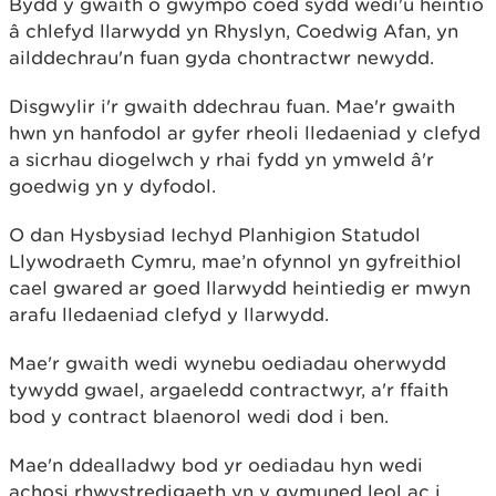
Bydd y gwaith o gwympo coed sydd wedi'u heintio
â chlefyd llarwydd yn Rhyslyn, Coedwig Afan, yn
ailddechrau'n fuan gyda chontractwr newydd.
Disgwylir i'r gwaith ddechrau fuan. Mae'r gwaith
hwn yn hanfodol ar gyfer rheoli lledaeniad y clefyd
a sicrhau diogelwch y rhai fydd yn ymweld â'r
goedwig yn y dyfodol.
O dan Hysbysiad Iechyd Planhigion Statudol
Llywodraeth Cymru, mae’n ofynnol yn gyfreithiol
cael gwared ar goed llarwydd heintiedig er mwyn
arafu lledaeniad clefyd y llarwydd.
Mae'r gwaith wedi wynebu oediadau oherwydd
tywydd gwael, argaeledd contractwyr, a'r ffaith
bod y contract blaenorol wedi dod i ben.
Mae'n ddealladwy bod yr oediadau hyn wedi
achosi rhwystredigaeth yn y gymuned leol ac i