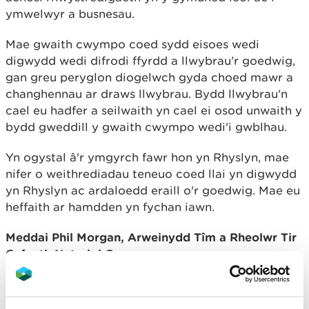
ymwelwyr a busnesau.
Mae gwaith cwympo coed sydd eisoes wedi
digwydd wedi difrodi ffyrdd a llwybrau’r goedwig,
gan greu peryglon diogelwch gyda choed mawr a
changhennau ar draws llwybrau. Bydd llwybrau'n
cael eu hadfer a seilwaith yn cael ei osod unwaith y
bydd gweddill y gwaith cwympo wedi'i gwblhau.
Yn ogystal â'r ymgyrch fawr hon yn Rhyslyn, mae
nifer o weithrediadau teneuo coed llai yn digwydd
yn Rhyslyn ac ardaloedd eraill o'r goedwig. Mae eu
heffaith ar hamdden yn fychan iawn.
Meddai Phil Morgan, Arweinydd Tîm a Rheolwr Tir
Cyfoeth Naturiol Cymru:
“Rydym yn gwerthfawrogi amynedd y
gymuned yn ystod y cyfnod heriol hwn. Ein