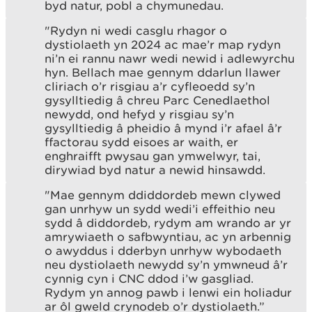
byd natur, pobl a chymunedau.
"Rydyn ni wedi casglu rhagor o
dystiolaeth yn 2024 ac mae’r map rydyn
ni’n ei rannu nawr wedi newid i adlewyrchu
hyn. Bellach mae gennym ddarlun llawer
cliriach o’r risgiau a’r cyfleoedd sy’n
gysylltiedig â chreu Parc Cenedlaethol
newydd, ond hefyd y risgiau sy’n
gysylltiedig â pheidio â mynd i’r afael â’r
ffactorau sydd eisoes ar waith, er
enghraifft pwysau gan ymwelwyr, tai,
dirywiad byd natur a newid hinsawdd.
"Mae gennym ddiddordeb mewn clywed
gan unrhyw un sydd wedi’i effeithio neu
sydd â diddordeb, rydym am wrando ar yr
amrywiaeth o safbwyntiau, ac yn arbennig
o awyddus i dderbyn unrhyw wybodaeth
neu dystiolaeth newydd sy’n ymwneud â’r
cynnig cyn i CNC ddod i’w gasgliad.
Rydym yn annog pawb i lenwi ein holiadur
ar ôl gweld crynodeb o’r dystiolaeth.”