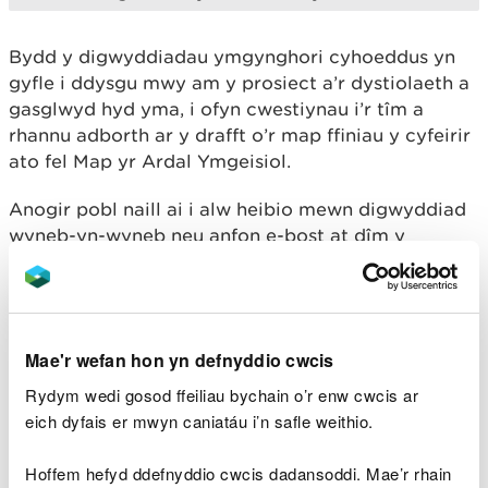
Bydd y digwyddiadau ymgynghori cyhoeddus yn
gyfle i ddysgu mwy am y prosiect a’r dystiolaeth a
gasglwyd hyd yma, i ofyn cwestiynau i’r tîm a
rhannu adborth ar y drafft o’r map ffiniau y cyfeirir
ato fel Map yr Ardal Ymgeisiol.
Anogir pobl naill ai i alw heibio mewn digwyddiad
wyneb-yn-wyneb neu anfon e-bost at dîm y
prosiect yn
rhaglen.tirweddau.dynodedig@cyfoethnaturiol.cy
mru
i gofrestru ar gyfer digwyddiad ar-lein. Dim
ond un digwyddiad fydd angen i bobl fynd iddo
Mae'r wefan hon yn defnyddio cwcis
gan y bydd yr wybodaeth a rennir yr un fath ar
gyfer pob digwyddiad.
Rydym wedi gosod ffeiliau bychain o’r enw cwcis ar
eich dyfais er mwyn caniatáu i’n safle weithio.
Hoffem hefyd ddefnyddio cwcis dadansoddi. Mae’r rhain
Digwyddiadau galw heibio i’r cyhoedd