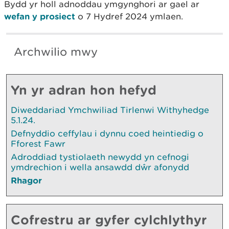
Bydd yr holl adnoddau ymgynghori ar gael ar
wefan y prosiect
o 7 Hydref 2024 ymlaen.
Archwilio mwy
Yn yr adran hon hefyd
Diweddariad Ymchwiliad Tirlenwi Withyhedge
5.1.24.
Defnyddio ceffylau i dynnu coed heintiedig o
Fforest Fawr
Adroddiad tystiolaeth newydd yn cefnogi
ymdrechion i wella ansawdd dŵr afonydd
Rhagor
Cofrestru ar gyfer cylchlythyr