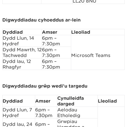
LL20 8NU
Digwyddiadau cyhoeddus ar-lein
Dyddiad
Amser
Lleoliad
Dydd Llun, 14
6pm –
Hydref
7:30pm
Dydd Mawrth, 12
6pm –
Tachwedd
7:30pm
Microsoft Teams
Dydd Iau, 12
6pm –
Rhagfyr
7:30pm
Digwyddiadau grŵp wedi’u targedu
Cynulleidfa
Dyddiad
Amser
Lleoliad
darged
Dydd Llun, 7
6pm –
Aelodau
Hydref
7.30pm
Etholedig
Grwpiau
Dydd Iau, 24
6pm –
Hamdden a