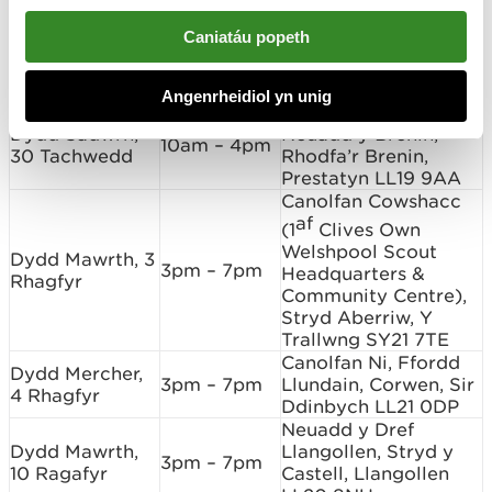
Pwyllgor Institiwt
Caniatáu popeth
Dydd Sadwrn,
Cyhoeddus, Park
10am – 4pm
16 Tachwedd
View/Stryd Fawr,
Llanfyllin SY22 5AA
Angenrheidiol yn unig
Canolfan Gymunedol
Dydd Sadwrn,
Neuadd y Brenin,
10am – 4pm
30 Tachwedd
Rhodfa’r Brenin,
Prestatyn LL19 9AA
Canolfan Cowshacc
af
(1
Clives Own
Welshpool Scout
Dydd Mawrth, 3
3pm – 7pm
Headquarters &
Rhagfyr
Community Centre),
Stryd Aberriw, Y
Trallwng SY21 7TE
Canolfan Ni, Ffordd
Dydd Mercher,
3pm – 7pm
Llundain, Corwen, Sir
4 Rhagfyr
Ddinbych LL21 0DP
Neuadd y Dref
Dydd Mawrth,
Llangollen, Stryd y
3pm – 7pm
10 Ragafyr
Castell, Llangollen