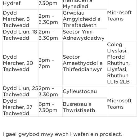
Hydref
7.30pm
Mynediad
Microsoft
Dydd
Grwpiau
2pm –
Teams
Mercher, 6
Amgylchedd a
3.30pm
Tachwedd
Threftadaeth
Dydd Llun, 18
2pm –
Sector Ynni
Tachwedd
3.30pm
Adnewyddadwy
Coleg
Llysfasi,
Dydd
Sector
Ffordd
3pm –
Mercher, 20
Amaethyddol a
Rhuthun,
7pm
Tachwedd
Thirfeddianwyr
Llysfasi,
Rhuthun
LL15 2LB
Dydd Llun, 25
2pm –
Cyfleustodau
Tachwedd
3.30pm
Microsoft
Dydd
6pm –
Busnesau a
Teams
Mercher, 27
7.30pm
Thwristiaeth
Tachwedd
I gael gwybod mwy ewch i wefan ein prosiect.