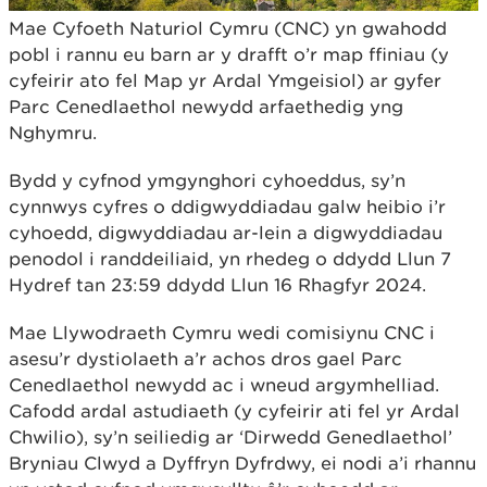
Mae Cyfoeth Naturiol Cymru (CNC) yn gwahodd
pobl i rannu eu barn ar y drafft o’r map ffiniau (y
cyfeirir ato fel Map yr Ardal Ymgeisiol) ar gyfer
Parc Cenedlaethol newydd arfaethedig yng
Nghymru.
Bydd y cyfnod ymgynghori cyhoeddus, sy’n
cynnwys cyfres o ddigwyddiadau galw heibio i’r
cyhoedd, digwyddiadau ar-lein a digwyddiadau
penodol i randdeiliaid, yn rhedeg o ddydd Llun 7
Hydref tan 23:59 ddydd Llun 16 Rhagfyr 2024.
Mae Llywodraeth Cymru wedi comisiynu CNC i
asesu’r dystiolaeth a’r achos dros gael Parc
Cenedlaethol newydd ac i wneud argymhelliad.
Cafodd ardal astudiaeth (y cyfeirir ati fel yr Ardal
Chwilio), sy’n seiliedig ar ‘Dirwedd Genedlaethol’
Bryniau Clwyd a Dyffryn Dyfrdwy, ei nodi a’i rhannu