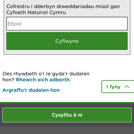
Cofrestru i dderbyn diweddariadau misol gan
Cyfoeth Naturiol Cymru
Oes rhywbeth o’i le gyda’r dudalen
hon?
Rhowch eich adborth
.
I fyny
Argraffu’r dudalen hon
Cysylltu â ni