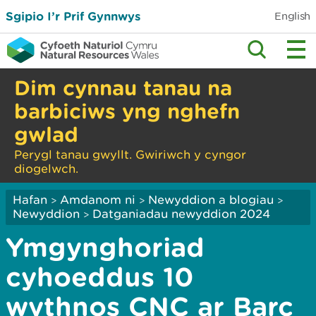
Sgipio I’r Prif Gynnwys
English
Dim cynnau tanau na
barbiciws yng nghefn
gwlad
Perygl tanau gwyllt. Gwiriwch y cyngor
diogelwch.
Hafan
Amdanom ni
Newyddion a blogiau
>
>
>
Newyddion
Datganiadau newyddion 2024
>
Ymgynghoriad
cyhoeddus 10
wythnos CNC ar Barc