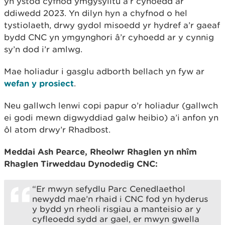
yn ystod cyfnod ymgysylltu â’r cyhoedd ar
ddiwedd 2023. Yn dilyn hyn a chyfnod o hel
tystiolaeth, drwy gydol misoedd yr hydref a’r gaeaf
bydd CNC yn ymgynghori â’r cyhoedd ar y cynnig
sy’n dod i’r amlwg.
Mae holiadur i gasglu adborth bellach yn fyw ar
wefan y prosiect
.
Neu gallwch lenwi copi papur o’r holiadur (gallwch
ei godi mewn digwyddiad galw heibio) a’i anfon yn
ôl atom drwy’r Rhadbost.
Meddai Ash Pearce, Rheolwr Rhaglen yn nhîm
Rhaglen Tirweddau Dynodedig CNC:
“Er mwyn sefydlu Parc Cenedlaethol
newydd mae’n rhaid i CNC fod yn hyderus
y bydd yn rheoli risgiau a manteisio ar y
cyfleoedd sydd ar gael, er mwyn gwella