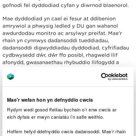
gofnodi fel dyddodiad cyfan y diwrnod blaenorol.
Mae dyddodiad yn cael ei fesur at ddibenion
amrywiol a phwysig ledled y DU gan wahanol
awdurdodau monitro ac arsylwyr preifat. Mae'r
rhain yn cynnwys dadansoddi tueddiadau,
dadansoddi digwyddiadau dyddodiad, cyfrifiadau
cydbwysedd dŵr, dŵr ffo posibl, rhagweld llif
afonydd, gwasanaethau rhybuddio llifogydd a
rheoleiddio afonydd.
Mae cofnodion tywydd manwl wedi bod yn cael eu
cadw ers canrifoedd. Ym 1854 sefydlwyd y
Swyddfa Dywydd, sef swyddfa feteorolegol
Mae'r wefan hon yn defnyddio cwcis
genedlaethol y DU dan arweiniad y Capten Robert
Rydym wedi gosod ffeiliau bychain o’r enw cwcis ar
Fitzroy ar gyfer y Bwrdd Masnach. Mae gorsaf
eich dyfais er mwyn caniatáu i’n safle weithio.
hinsawdd Llwydiarth yr Esgob wedi bod yn darparu
cyfansymiau glawiad dyddiol ers 1908.
Hoffem hefyd ddefnyddio cwcis dadansoddi. Mae’r rhain