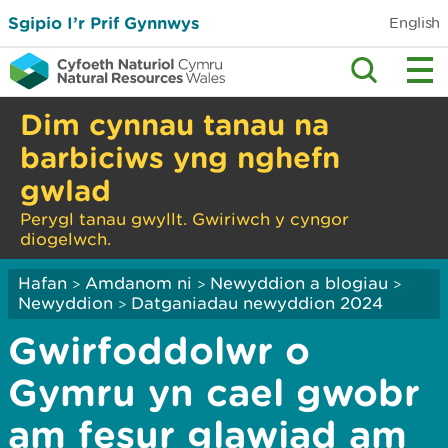
Sgipio I’r Prif Gynnwys
English
Dim cynnau tanau na
barbiciws yng nghefn
gwlad
Perygl tanau gwyllt. Gwiriwch y cyngor
diogelwch.
Hafan
Amdanom ni
Newyddion a blogiau
>
>
>
Newyddion
Datganiadau newyddion 2024
>
Gwirfoddolwr o
Gymru yn cael gwobr
am fesur glawiad am