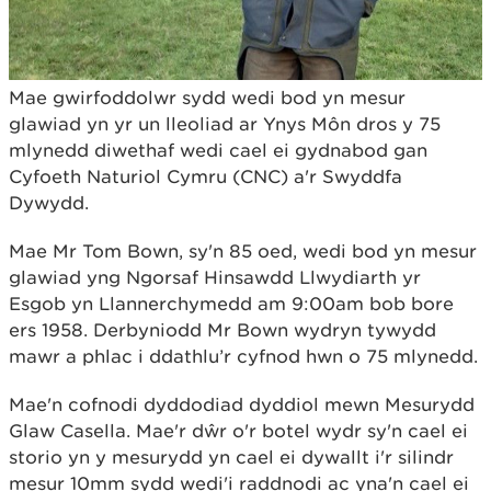
Mae gwirfoddolwr sydd wedi bod yn mesur
glawiad yn yr un lleoliad ar Ynys Môn dros y 75
mlynedd diwethaf wedi cael ei gydnabod gan
Cyfoeth Naturiol Cymru (CNC) a'r Swyddfa
Dywydd.
Mae Mr Tom Bown, sy'n 85 oed, wedi bod yn mesur
glawiad yng Ngorsaf Hinsawdd Llwydiarth yr
Esgob yn Llannerchymedd am 9:00am bob bore
ers 1958. Derbyniodd Mr Bown wydryn tywydd
mawr a phlac i ddathlu’r cyfnod hwn o 75 mlynedd.
Mae'n cofnodi dyddodiad dyddiol mewn Mesurydd
Glaw Casella. Mae'r dŵr o'r botel wydr sy'n cael ei
storio yn y mesurydd yn cael ei dywallt i'r silindr
mesur 10mm sydd wedi'i raddnodi ac yna'n cael ei