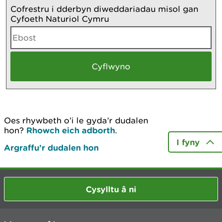
Cofrestru i dderbyn diweddariadau misol gan
Cyfoeth Naturiol Cymru
Oes rhywbeth o’i le gyda’r dudalen
hon?
Rhowch eich adborth
.
I fyny
Argraffu’r dudalen hon
Cysylltu â ni