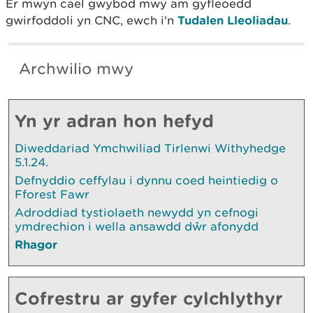
Er mwyn cael gwybod mwy am gyfleoedd
gwirfoddoli yn CNC, ewch i'n
Tudalen Lleoliadau
.
Archwilio mwy
Yn yr adran hon hefyd
Diweddariad Ymchwiliad Tirlenwi Withyhedge
5.1.24.
Defnyddio ceffylau i dynnu coed heintiedig o
Fforest Fawr
Adroddiad tystiolaeth newydd yn cefnogi
ymdrechion i wella ansawdd dŵr afonydd
Rhagor
Cofrestru ar gyfer cylchlythyr