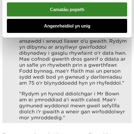
Caniatáu popeth
Meddai Stuart Herridge, y Swyddfa Dywydd:
Angenrheidiol yn unig
"Mae'r Swyddfa Dywydd, CNC a chyrff
gwyddonol eraill yn dibynnu ar ddata o
ansawdd i wneud llawer o'u gwaith. Rydym
yn dibynnu ar arsyllwyr gwirfoddol
dibynadwy i gasglu rhywfaint o'r data hwn.
Mae cofnodi gwerth dros ganrif o ddata ar
un safle yn rhywbeth prin a gwerthfawr.
Fodd bynnag, mae'r ffaith mai un person
sydd wedi bod yn gwneud y darlleniadau
am 75 o'r blynyddoedd hyn yn rhyfeddol."
"Rydym yn hynod ddiolchgar i Mr Bown
am ei ymroddiad a'i waith caled. Mae'r
gymuned wyddonol mewn gwell sefyllfa
diolch i'r gwaith a wneir gan wirfoddolwyr
mor ymroddedig."