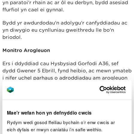
yn paratoi'r rhain ac ar ôl eu derbyn, bydd asesiad
ffurfiol yn cael ei gynnal.
Bydd yr awdurdodau'n adolygu'r canfyddiadau ac
yn diwygio eu cynlluniau gweithredu lle bo'n
briodol.
Monitro Arogleuon
Ers i ddyddiad cau Hysbysiad Gorfodi A36, sef
dydd Gwener 5 Ebrill, fynd heibio, ac mewn ymateb
i nifer uchel parhaus o adroddiadau am arogleuon
gan y gymuned leol, cynyddodd CNC a CSP waith
monitro arogleuon mewn ardaloedd preswyl dros y
penwythnos ac i mewn i’r wythnos hon.
Mae'r wefan hon yn defnyddio cwcis
Mae ardaloedd posibl eraill ar y safle y gallai
arogleuon fod yn dod ohonynt wedi'u nodi ac
Rydym wedi gosod ffeiliau bychain o’r enw cwcis ar
mae'r datganiad gan y
cwmni
a gyhoeddwyd ar 9
eich dyfais er mwyn caniatáu i’n safle weithio.