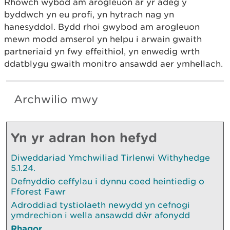
Rhowch wybod am arogleuon ar yr adeg y
byddwch yn eu profi, yn hytrach nag yn
hanesyddol. Bydd rhoi gwybod am arogleuon
mewn modd amserol yn helpu i arwain gwaith
partneriaid yn fwy effeithiol, yn enwedig wrth
ddatblygu gwaith monitro ansawdd aer ymhellach.
Archwilio mwy
Yn yr adran hon hefyd
Diweddariad Ymchwiliad Tirlenwi Withyhedge
5.1.24.
Defnyddio ceffylau i dynnu coed heintiedig o
Fforest Fawr
Adroddiad tystiolaeth newydd yn cefnogi
ymdrechion i wella ansawdd dŵr afonydd
Rhagor