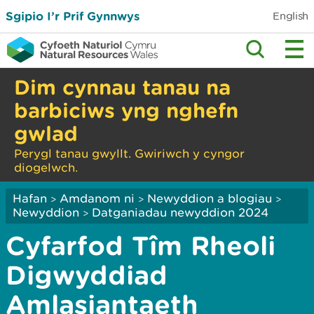
Sgipio I’r Prif Gynnwys
English
Dim cynnau tanau na
barbiciws yng nghefn
gwlad
Perygl tanau gwyllt. Gwiriwch y cyngor
diogelwch.
Hafan
Amdanom ni
Newyddion a blogiau
>
>
>
Newyddion
Datganiadau newyddion 2024
>
Cyfarfod Tîm Rheoli
Digwyddiad
Amlasiantaeth