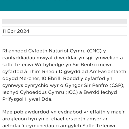
11 Ebr 2024
Rhannodd Cyfoeth Naturiol Cymru (CNC) y
canfyddiadau mwyaf diweddar yn sgil ymweliad â
safle tirlenwi Withyhedge yn Sir Benfro mewn
cyfarfod â Thîm Rheoli Digwyddiad Aml-asiantaeth
ddydd Mercher, 10 Ebrill. Roedd y cyfarfod yn
cynnwys cynrychiolwyr o Gyngor Sir Penfro (CSP),
Iechyd Cyhoeddus Cymru (ICC) a Bwrdd Iechyd
Prifysgol Hywel Dda.
Mae pob awdurdod yn cydnabod yr effaith y mae'r
arogleuon hyn yn ei chael ers peth amser ar
aelodau'r cymunedau o amgylch Safle Tirlenwi