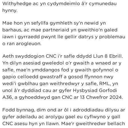
Withyhedge ac yn cydymdeimlo â’r cymunedau
hynny.
Mae hon yn sefyllfa gymhleth sy'n newid yn
barhaus, ac mae partneriaid yn gweithio'n galed
iawn i gyrraedd pwynt lle gellir datrys y problemau
o ran arogleuon.
Aeth swyddogion CNC i’r safle ddydd Llun 8 Ebrill.
Yn dilyn asesiad gweledol o’r gwaith a wnaed ar y
safle, mae’n ymddangos fod y gwaith gofynnol o
gapio celloedd gwastraff a gosod ffynnon nwy
wedi’i gwblhau gan weithredwyr y safle, RML, yn
unol â’r dyddiad cau ar gyfer Hysbysiad Gorfodi
A36, a gyhoeddwyd gan CNC ar 13 Chwefror 2024.
Fodd bynnag, dim ond ar ôl i adroddiadau dilysu ar
gyfer adeiladu ac arolygu gael eu cyflwyno y gall
CNC asesu hyn yn llawn. Mae'r gweithredwr bellach