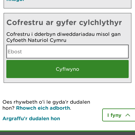
Cofrestru ar gyfer cylchlythyr
Cofrestru i dderbyn diweddariadau misol gan
Cyfoeth Naturiol Cymru
Oes rhywbeth o’i le gyda’r dudalen
hon?
Rhowch eich adborth
.
I fyny
Argraffu’r dudalen hon