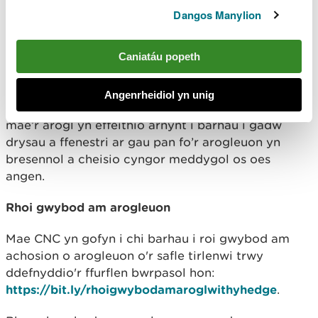
Mae angen mwy o ddata ar gyfer dadansoddiad
Dangos Manylion
ystyrlon ac mae Iechyd Cyhoeddus Cymru’n parhau
i alw am fwy o waith monitro aer cyn gynted â
Caniatáu popeth
phosibl. Mae CSP ac CNC wrthi’n mynd i’r afael â
hyn.
Angenrheidiol yn unig
Mae Iechyd Cyhoeddus Cymru yn atgoffa pobl y
mae’r arogl yn effeithio arnynt i barhau i gadw
drysau a ffenestri ar gau pan fo’r arogleuon yn
bresennol a cheisio cyngor meddygol os oes
angen.
Rhoi gwybod am arogleuon
Mae CNC yn gofyn i chi barhau i roi gwybod am
achosion o arogleuon o'r safle tirlenwi trwy
ddefnyddio'r ffurflen bwrpasol hon:
https://bit.ly/rhoigwybodamaroglwithyhedge
.