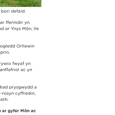
bori defaid.
ar ffermdir yn
d ar Ynys Môn, lle
ogledd Orllewin
prin.
rywio fwyaf yn
anffafriol ac yn
ediad prysgwydd a
rosyn cyffredin,
eth.
 ar gyfer Môn ac