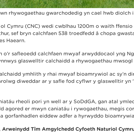
lawn rhywogaethau gwarchodedig yn cael hwb diolch i 
ol Cymru (CNC) wedi cwblhau 1200m o waith ffensio 
r, sef bryn calchfaen 538 troedfedd â chopa gwasta
Oes Haearn.
n o'r safleoedd calchfaen mwyaf arwyddocaol yng Ng
nnwys glaswelltir calchaidd a rhywogaethau mwsogl 
lchaidd ymhlith y rhai mwyaf bioamrywiol ac sy’n di
olwg diweddar ar y safle fod cyflwr y glaswelltir yn '
niatáu rheoli pori yn well ar y SoDdGA, gan atal yml
d agored er mwyn caniatáu i rywogaethau, megis cor-
 a gorfanhadlen eiddew adfer a hyrwyddo bioamrywia
 Arweinydd Tîm Amgylchedd Cyfoeth Naturiol Cymru