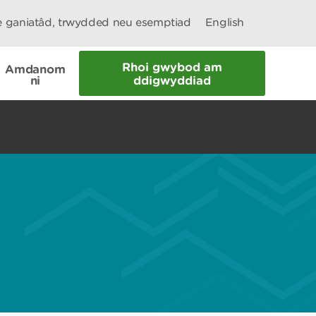
le ganiatâd, trwydded neu esemptiad
English
Rhoi gwybod am
Amdanom
ni
ddigwyddiad