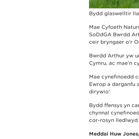
Bydd glaswelltir l
Mae Cyfoeth Naturi
SoDdGA Bwrdd Arthu
ceir bryngaer o'r 
Bwrdd Arthur yw u
Cymru, ac mae’n cy
Mae cynefinoedd ca
Ewrop a darganfu ar
dirywio'.
Bydd ffensys yn ca
chynnal cynefinoed
cor-rosyn lledlwyd
Meddai Huw Jones,