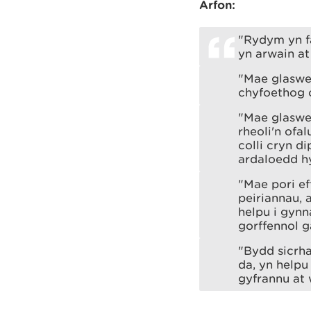
Arfon:
"Rydym yn fa
yn arwain at 
"Mae glaswel
chyfoethog 
"Mae glaswel
rheoli'n ofa
colli cryn d
ardaloedd hy
"Mae pori ef
peiriannau, 
helpu i gynn
gorffennol g
"Bydd sicrha
da, yn help
gyfrannu at