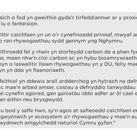
lch o fod yn gweithio gyda'r tirfeddiannwr ar y pros
lu o fanteision.
ltir calchfaen yn un o'r cynefinoedd prinnaf, mwyaf 
o ran rhywogaethau sydd gennym yng Nghymru.
ltiroedd fel y rhain yn storfeydd carbon da a phan fy
lus, maen nhw’n cloi carbon ac yn hybu bioamrywiaet
ipyn o laswelltir llawn rhywogaethau yn y DU, felly mae
n yn dda yn flaenoriaeth.
feithiol yn ddewis arall ardderchog yn hytrach na de
ac mae’n arbed amser, costau a defnyddio tanwyddau f
al cynefin agored, gan ganiatáu iddo adfer ar ôl cael 
an eithin neu brysgwydd.
u bod y safle hwn, sy'n agos at safleoedd calchfaen e
u gwytnwch yr ecosystem a'r rhywogaethau y mae'n eu
 wydnwch amgylchedd naturiol Cymru gyfan."