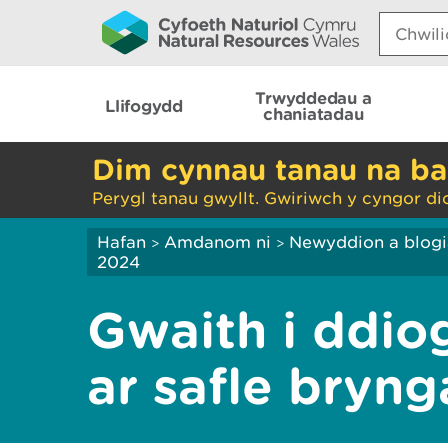
Search:
Trwyddedau a
Llifogydd
chaniatadau
Dim cynnau tanau na ba
Perygl tanau gwyllt. Gwiriwch y cyngor di
Hafan
Amdanom ni
Newyddion a blog
>
>
2024
Gwaith i ddiog
ar safle bryng