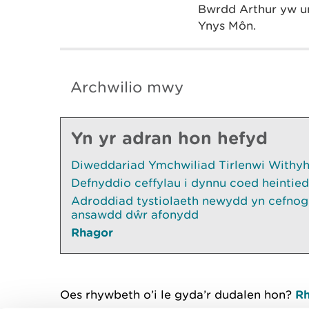
Bwrdd Arthur yw un
Ynys Môn.
Archwilio mwy
Yn yr adran hon hefyd
Diweddariad Ymchwiliad Tirlenwi Withyhe
Defnyddio ceffylau i dynnu coed heintied
Adroddiad tystiolaeth newydd yn cefnogi
ansawdd dŵr afonydd
Rhagor
Oes rhywbeth o’i le gyda’r dudalen hon?
Rh