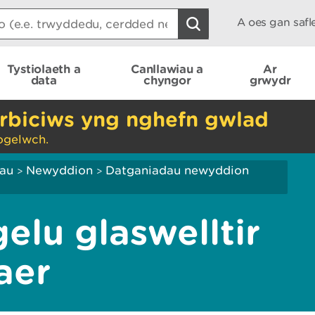
A oes gan saf
Tystiolaeth a
Canllawiau a
Ar
data
chyngor
grwydr
rbiciws yng nghefn gwlad
ogelwch.
iau
Newyddion
Datganiadau newyddion
>
>
elu glaswelltir
aer