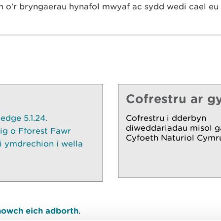
 o'r bryngaerau hynafol mwyaf ac sydd wedi cael eu
Cofrestru ar gy
dge 5.1.24.
Cofrestru i dderbyn
diweddariadau misol g
ig o Fforest Fawr
Cyfoeth Naturiol Cymr
 ymdrechion i wella
owch eich adborth
.