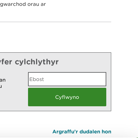
 gwarchod orau ar
fer cylchlythyr
an
u
Argraffu’r dudalen hon