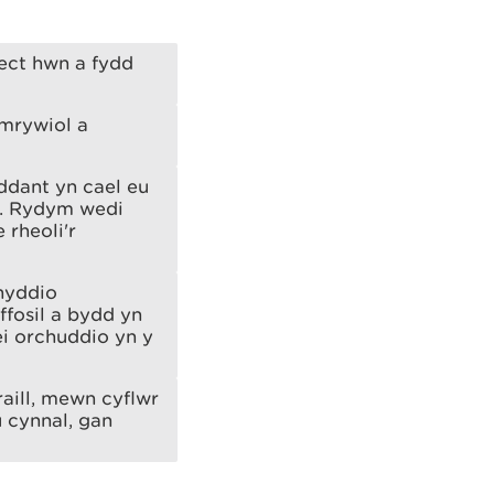
iect hwn a fydd
amrywiol a
ddant yn cael eu
h. Rydym wedi
 rheoli'r
fnyddio
fosil a bydd yn
ei orchuddio yn y
raill, mewn cyflwr
 cynnal, gan