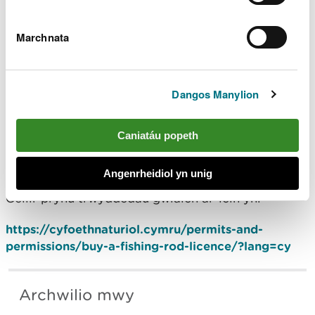
neu lysywod gyda gwialen a lein. Gallech
gael dirwy o hyd at £2,500 a gellid
cymryd eich offer pysgota os ydych yn
Marchnata
pysgota ac yn methu â dangos trwydded
ddilys ar gyfer pysgota â gwialen.
Dangos Manylion
Gall unrhyw un sy’n gweld neu’n amau
gweithgaredd pysgota anghyfreithlon ei riportio i
linell gymorth digwyddiadau 24 awr CNC ar 0300
Caniatáu popeth
065 3000 neu ar wefan CNC:
Cyfoeth Naturiol
Cymru / Rhoi gwybod am ddigwyddiad
Angenrheidiol yn unig
Gellir prynu trwyddedau gwialen ar-lein yn:
https://cyfoethnaturiol.cymru/permits-and-
permissions/buy-a-fishing-rod-licence/?lang=cy
Archwilio mwy