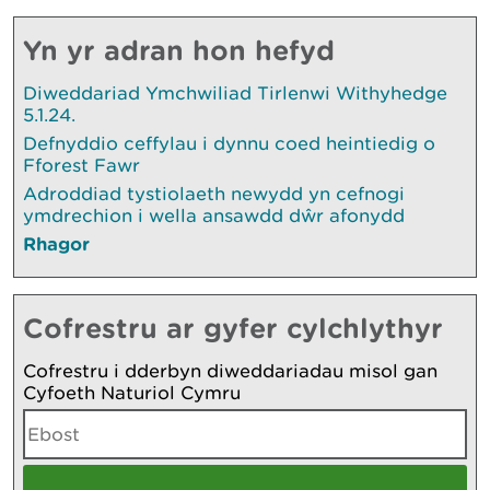
Yn yr adran hon hefyd
Diweddariad Ymchwiliad Tirlenwi Withyhedge
5.1.24.
Defnyddio ceffylau i dynnu coed heintiedig o
Fforest Fawr
Adroddiad tystiolaeth newydd yn cefnogi
ymdrechion i wella ansawdd dŵr afonydd
Rhagor
Cofrestru ar gyfer cylchlythyr
Cofrestru i dderbyn diweddariadau misol gan
Cyfoeth Naturiol Cymru