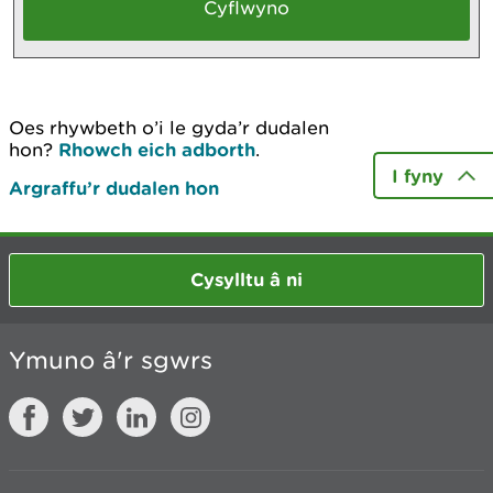
Oes rhywbeth o’i le gyda’r dudalen
hon?
Rhowch eich adborth
.
I fyny
Argraffu’r dudalen hon
Cysylltu â ni
Ymuno â'r sgwrs