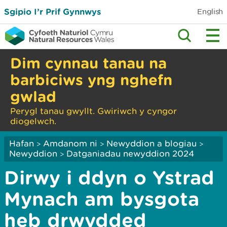
Sgipio I’r Prif Gynnwys
English
Dim cynnau tanau na
barbiciws yng nghefn
gwlad
Perygl tanau gwyllt. Gwiriwch y cyngor
diogelwch.
Hafan
Amdanom ni
Newyddion a blogiau
>
>
>
Newyddion
Datganiadau newyddion 2024
>
Dirwy i ddyn o Ystrad
Mynach am bysgota
heb drwydded