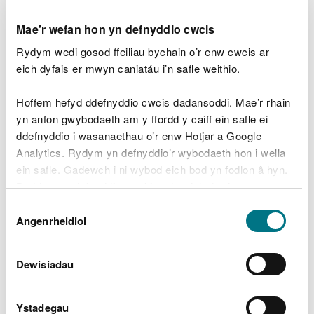
£220, gorchmynnwyd iddo dalu cost o £127.30 a
Mae'r wefan hon yn defnyddio cwcis
gordal dioddefwr o £88.
Rydym wedi gosod ffeiliau bychain o’r enw cwcis ar
Dywedodd Chris Burge, Swyddog Rheoleiddio
eich dyfais er mwyn caniatáu i’n safle weithio.
Gwastraff CNC:
Hoffem hefyd ddefnyddio cwcis dadansoddi. Mae’r rhain
Rydym yn cymryd unrhyw weithgaredd
yn anfon gwybodaeth am y ffordd y caiff ein safle ei
sy'n bygwth stociau pysgod Cymru o ddifri
ddefnyddio i wasanaethau o’r enw Hotjar a Google
ac mae hyn yn arbennig o wir am bysgota
Analytics. Rydym yn defnyddio’r wybodaeth hon i wella
anghyfreithlon.
ein safle. Gadewch i ni wybod eich bod yn fodlon â hyn.
Rydym yn annog pysgotwyr i wneud
Byddwn yn defnyddio cwci i gadw eich dewis.
defnydd o'n cefn gwlad hardd yng
Dewis
Nghymru, ond i wneud hynny'n gyfrifol ac i
Gellir
darllen mwy am ein cwcis
cyn i chi ddewis.
Angenrheidiol
sicrhau bod ganddynt drwyddedau i
Caniatâd
bysgota, er mwyn osgoi cael eu herlyn.
Cofiwch fod rhaid i chi feddu ar drwydded
Dewisiadau
pysgota â gwialen ar gyfer Cymru a Lloegr
os ydych yn pysgota am eogiaid,
brithyllod, pysgod dŵr croyw, brwyniaid
Ystadegau