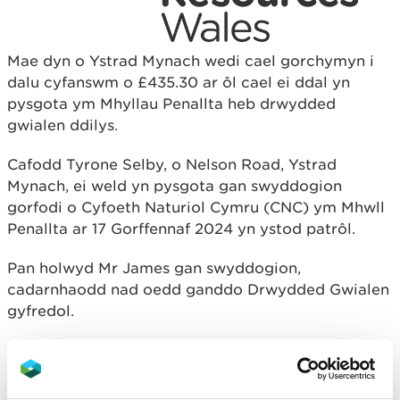
Mae dyn o Ystrad Mynach wedi cael gorchymyn i
dalu cyfanswm o £435.30 ar ôl cael ei ddal yn
pysgota ym Mhyllau Penallta heb drwydded
gwialen ddilys.
Cafodd Tyrone Selby, o Nelson Road, Ystrad
Mynach, ei weld yn pysgota gan swyddogion
gorfodi o Cyfoeth Naturiol Cymru (CNC) ym Mhwll
Penallta ar 17 Gorffennaf 2024 yn ystod patrôl.
Pan holwyd Mr James gan swyddogion,
cadarnhaodd nad oedd ganddo Drwydded Gwialen
gyfredol.
Ar 30 Hydref, cafwyd Mr Selby yn euog trwy’r
Weithdrefn Ynad Unigol o ddefnyddio offeryn
pysgota heb drwydded. Cafodd Mr Selby ddirwy o