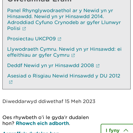
Panel Rhynglywodraethol ar y Newid yn yr
Hinsawdd. Newid yn yr Hinsawdd 2014.
Adroddiad Cyfuno Crynodeb ar gyfer Llunwyr
Polisi
Prosiectau UKCP09
Llywodraeth Cymru. Newid yn yr Hinsawdd: ei
effeithiau ar gyfer Cymru
Deddf Newid yn yr Hinsawdd 2008
Asesiad o Risgiau Newid Hinsawdd y DU 2012
Diweddarwyd ddiwethaf 15 Meh 2023
Oes rhywbeth o’i le gyda’r dudalen
hon?
Rhowch eich adborth
.
I fyny