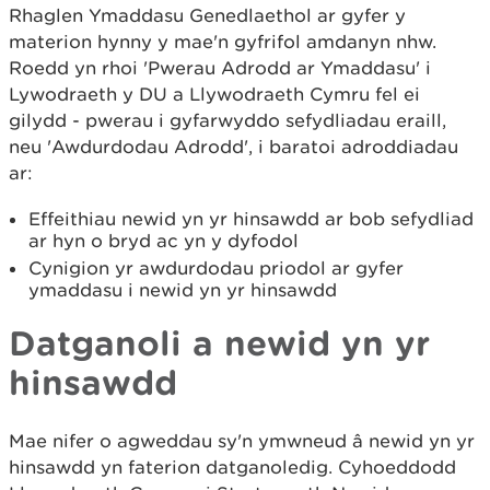
Rhaglen Ymaddasu Genedlaethol ar gyfer y
materion hynny y mae'n gyfrifol amdanyn nhw.
Roedd yn rhoi 'Pwerau Adrodd ar Ymaddasu' i
Lywodraeth y DU a Llywodraeth Cymru fel ei
gilydd - pwerau i gyfarwyddo sefydliadau eraill,
neu 'Awdurdodau Adrodd', i baratoi adroddiadau
ar:
Effeithiau newid yn yr hinsawdd ar bob sefydliad
ar hyn o bryd ac yn y dyfodol
Cynigion yr awdurdodau priodol ar gyfer
ymaddasu i newid yn yr hinsawdd
Datganoli a newid yn yr
hinsawdd
Mae nifer o agweddau sy'n ymwneud â newid yn yr
hinsawdd yn faterion datganoledig. Cyhoeddodd