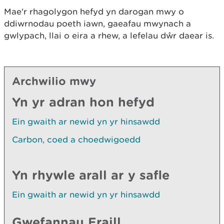
Mae'r rhagolygon hefyd yn darogan mwy o
ddiwrnodau poeth iawn, gaeafau mwynach a
gwlypach, llai o eira a rhew, a lefelau dŵr daear is.
Archwilio mwy
Yn yr adran hon hefyd
Ein gwaith ar newid yn yr hinsawdd
Carbon, coed a choedwigoedd
Yn rhywle arall ar y safle
Ein gwaith ar newid yn yr hinsawdd
Gwefannau Eraill