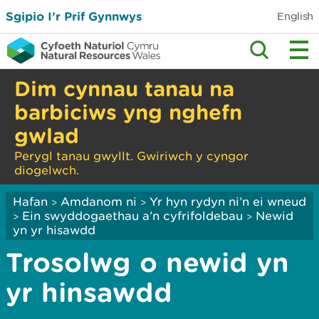
Sgipio I’r Prif Gynnwys
English
Dim cynnau tanau na
barbiciws yng nghefn
gwlad
Perygl tanau gwyllt. Gwiriwch y cyngor
diogelwch.
Hafan
Amdanom ni
Yr hyn rydyn ni’n ei wneud
>
>
Ein swyddogaethau a’n cyfrifoldebau
Newid
>
>
yn yr hisawdd
Trosolwg o newid yn
yr hinsawdd