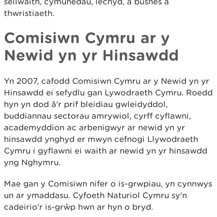
seilwaith, cymunedau, iechyd, a busnes a
thwristiaeth.
Comisiwn Cymru ar y
Newid yn yr Hinsawdd
Yn 2007, cafodd Comisiwn Cymru ar y Newid yn yr
Hinsawdd ei sefydlu gan Lywodraeth Cymru. Roedd
hyn yn dod â'r prif bleidiau gwleidyddol,
buddiannau sectorau amrywiol, cyrff cyflawni,
academyddion ac arbenigwyr ar newid yn yr
hinsawdd ynghyd er mwyn cefnogi Llywodraeth
Cymru i gyflawni ei waith ar newid yn yr hinsawdd
yng Nghymru.
Mae gan y Comisiwn nifer o is-grwpiau, yn cynnwys
un ar ymaddasu. Cyfoeth Naturiol Cymru sy'n
cadeirio'r is-grŵp hwn ar hyn o bryd.