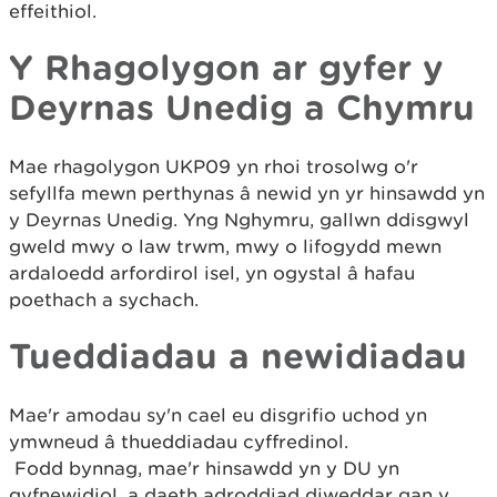
effeithiol.
Y Rhagolygon ar gyfer y
Deyrnas Unedig a Chymru
Mae rhagolygon UKP09 yn rhoi trosolwg o'r
sefyllfa mewn perthynas â newid yn yr hinsawdd yn
y Deyrnas Unedig. Yng Nghymru, gallwn ddisgwyl
gweld mwy o law trwm, mwy o lifogydd mewn
ardaloedd arfordirol isel, yn ogystal â hafau
poethach a sychach.
Tueddiadau a newidiadau
Mae'r amodau sy'n cael eu disgrifio uchod yn
ymwneud â thueddiadau cyffredinol.
Fodd bynnag, mae'r hinsawdd yn y DU yn
gyfnewidiol, a daeth adroddiad diweddar gan y