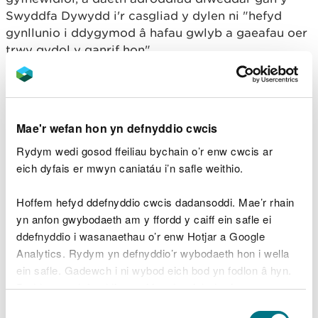
Swyddfa Dywydd i'r casgliad y dylen ni "hefyd
gynllunio i ddygymod â hafau gwlyb a gaeafau oer
trwy gydol y ganrif hon".
Y trothwyau ar gyfer
cynnydd mewn
Mae'r wefan hon yn defnyddio cwcis
tymereddau
Rydym wedi gosod ffeiliau bychain o’r enw cwcis ar
eich dyfais er mwyn caniatáu i’n safle weithio.
Mae gwyddonwyr hinsawdd yn cytuno bod rhaid
cadw'r cynnydd yn nhymheredd y byd o dan ddwy
Hoffem hefyd ddefnyddio cwcis dadansoddi. Mae’r rhain
radd Celsius, o gymharu â lefelau cyn-
yn anfon gwybodaeth am y ffordd y caiff ein safle ei
ddiwydiannol, er mwyn sicrhau nad yw'r newid yn
ddefnyddio i wasanaethau o’r enw Hotjar a Google
yr hinsawdd yn mynd allan o reolaeth.
Analytics. Rydym yn defnyddio’r wybodaeth hon i wella
ein safle. Gadewch i ni wybod eich bod yn fodlon â hyn.
Gweithredu'n llym i leihau
Byddwn yn defnyddio cwci i gadw eich dewis.
allyriadau
Dewis