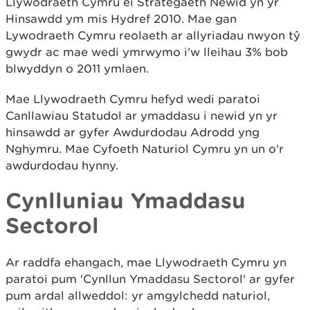
Llywodraeth Cymru ei Strategaeth Newid yn yr
Hinsawdd ym mis Hydref 2010. Mae gan
Lywodraeth Cymru reolaeth ar allyriadau nwyon tŷ
gwydr ac mae wedi ymrwymo i'w lleihau 3% bob
blwyddyn o 2011 ymlaen.
Mae Llywodraeth Cymru hefyd wedi paratoi
Canllawiau Statudol ar ymaddasu i newid yn yr
hinsawdd ar gyfer Awdurdodau Adrodd yng
Nghymru. Mae Cyfoeth Naturiol Cymru yn un o'r
awdurdodau hynny.
Cynlluniau Ymaddasu
Sectorol
Ar raddfa ehangach, mae Llywodraeth Cymru yn
paratoi pum 'Cynllun Ymaddasu Sectorol' ar gyfer
pum ardal allweddol: yr amgylchedd naturiol,