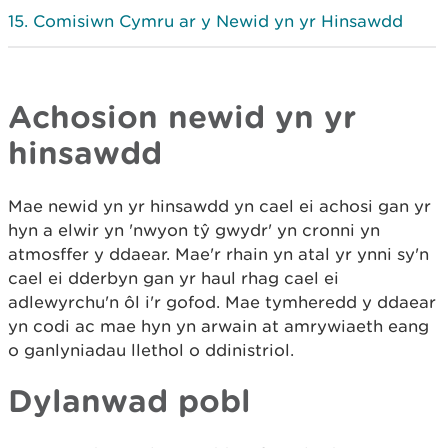
Comisiwn Cymru ar y Newid yn yr Hinsawdd
Achosion newid yn yr
hinsawdd
Mae newid yn yr hinsawdd yn cael ei achosi gan yr
hyn a elwir yn 'nwyon tŷ gwydr' yn cronni yn
atmosffer y ddaear. Mae'r rhain yn atal yr ynni sy'n
cael ei dderbyn gan yr haul rhag cael ei
adlewyrchu'n ôl i'r gofod. Mae tymheredd y ddaear
yn codi ac mae hyn yn arwain at amrywiaeth eang
o ganlyniadau llethol o ddinistriol.
Dylanwad pobl