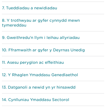
Tueddiadau a newidiadau
Y trothwyau ar gyfer cynnydd mewn
tymereddau
Gweithredu'n llym i leihau allyriadau
Fframwaith ar gyfer y Deyrnas Unedig
Asesu peryglon ac effeithiau
Y Rhaglen Ymaddasu Genedlaethol
Datganoli a newid yn yr hinsawdd
Cynlluniau Ymaddasu Sectorol