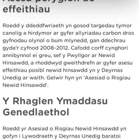
effeithiau
Roedd y ddeddfwriaeth yn gosod targedau tymor
canolig a hirdymor ar gyfer allyriadau carbon dros
gyfnodau olynol o bum mlynedd, gan ddechrau
gyda'r cyfnod 2008-2012. Cafodd corff cynghori
annibynnol ei greu, sef y Pwyllgor ar Newid
Hinsawdd, a rhoddwyd gweithdrefn ar gyfer asesu
effeithiau posibl newid hinsawdd yn y Deyrnas
Unedig ar waith. Gelwir hyn yn 'Asesiad o Risgiau
Newid Hinsawdd'.
Y Rhaglen Ymaddasu
Genedlaethol
Roedd yr Asesiad o Risgiau Newid Hinsawdd yn
gofyn i Lywodraeth y Deyrnas Unedig baratoi