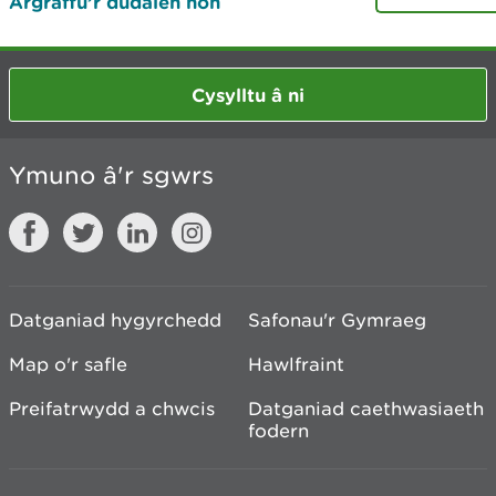
Argraffu’r dudalen hon
Cysylltu â ni
Ymuno â'r sgwrs
Datganiad hygyrchedd
Safonau'r Gymraeg
Map o'r safle
Hawlfraint
Preifatrwydd a chwcis
Datganiad caethwasiaeth
fodern