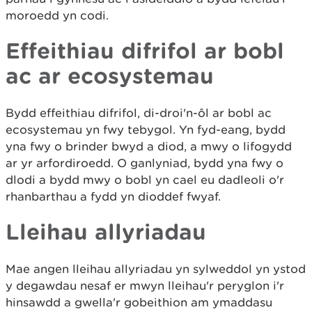
moroedd yn codi.
Effeithiau difrifol ar bobl
ac ar ecosystemau
Bydd effeithiau difrifol, di-droi'n-ôl ar bobl ac
ecosystemau yn fwy tebygol. Yn fyd-eang, bydd
yna fwy o brinder bwyd a diod, a mwy o lifogydd
ar yr arfordiroedd. O ganlyniad, bydd yna fwy o
dlodi a bydd mwy o bobl yn cael eu dadleoli o'r
rhanbarthau a fydd yn dioddef fwyaf.
Lleihau allyriadau
Mae angen lleihau allyriadau yn sylweddol yn ystod
y degawdau nesaf er mwyn lleihau'r peryglon i'r
hinsawdd a gwella'r gobeithion am ymaddasu