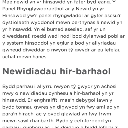
Mae newid yn yr hinsawdd yn fater byd-eang. Y
Panel Rhynglywodraethol ar y Newid yn yr
Hinsawdd yw'r panel rhyngwladol ar gyfer asesu'r
dystiolaeth wyddonol mewn perthynas â newid yn
yr hinsawdd. Yn ei bumed asesiad, sef yr un
diweddaraf, roedd wedi nodi bod dylanwad pobl ar
y system hinsoddol yn eglur a bod yr allyriadau
gwneud diweddar o nwyon tŷ gwydr ar eu lefelau
uchaf mewn hanes.
Newidiadau hir-barhaol
Bydd parhau i allyrru nwyon tŷ gwydr yn achosi
mwy o newidiadau cynhesu a hir-barhaol yn yr
hinsawdd. Er enghraifft, mae'n debygol iawn y
bydd tonnau gwres yn digwydd yn fwy aml ac yn
para'n hirach, ac y bydd glawiad yn fwy trwm
mewn sawl rhanbarth. Bydd y cefnforoedd yn
parhau i gynhesu ac i asideiddio a bydd lefelau'r