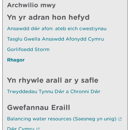
Archwilio mwy
Yn yr adran hon hefyd
Ansawdd dŵr afon: ateb eich cwestiynau
Tasglu Gwella Ansawdd Afonydd Cymru
Gorlifoedd Storm
Rhagor
Yn rhywle arall ar y safle
Trwyddedau Tynnu Dŵr a Chronni Dŵr
Gwefannau Eraill
Balancing water resources (Saesneg yn unig)
Dŵr Cymru