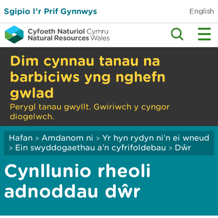
Sgipio I’r Prif Gynnwys
English
Dim cynnau tanau na
barbiciws yng nghefn
gwlad
Perygl tanau gwyllt. Gwiriwch y cyngor
diogelwch.
Hafan
Amdanom ni
Yr hyn rydyn ni’n ei wneud
>
>
Ein swyddogaethau a’n cyfrifoldebau
Dŵr
>
>
Cynllunio rheoli
adnoddau dŵr