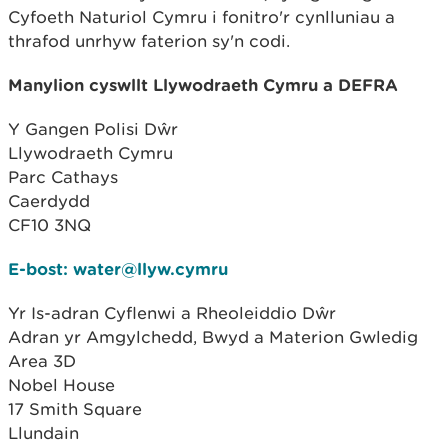
Cyfoeth Naturiol Cymru i fonitro'r cynlluniau a
thrafod unrhyw faterion sy'n codi.
Manylion cyswllt Llywodraeth Cymru a DEFRA
Y Gangen Polisi Dŵr
Llywodraeth Cymru
Parc Cathays
Caerdydd
CF10 3NQ
E-bost: water@llyw.cymru
Yr Is-adran Cyflenwi a Rheoleiddio Dŵr
Adran yr Amgylchedd, Bwyd a Materion Gwledig
Area 3D
Nobel House
17 Smith Square
Llundain