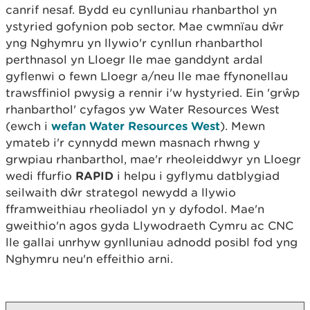
canrif nesaf. Bydd eu cynlluniau rhanbarthol yn
ystyried gofynion pob sector. Mae cwmnïau dŵr
yng Nghymru yn llywio'r cynllun rhanbarthol
perthnasol yn Lloegr lle mae ganddynt ardal
gyflenwi o fewn Lloegr a/neu lle mae ffynonellau
trawsffiniol pwysig a rennir i'w hystyried. Ein 'grŵp
rhanbarthol' cyfagos yw Water Resources West
(ewch i
wefan Water Resources West
).
Mewn
ymateb i'r cynnydd mewn masnach rhwng y
grwpiau rhanbarthol, mae'r rheoleiddwyr yn Lloegr
wedi ffurfio
RAPID
i helpu i gyflymu datblygiad
seilwaith dŵr strategol newydd a llywio
fframweithiau rheoliadol yn y dyfodol. Mae'n
gweithio'n agos gyda Llywodraeth Cymru ac CNC
lle gallai unrhyw gynlluniau adnodd posibl fod yng
Nghymru neu'n effeithio arni.