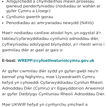
Amgylchedd a chymdeithas mewn prosesau
gwneud penderfyniadau (nodiadau ar wahân ar
gyfer Cymru a Lloegr)
Cynllunio gwerth gorau
Penodiadau ac amrywiadau newydd (NAVs)
Mae'r nodiadau canllaw atodol hyn, yn ogystal â'r
tablau/cyfarwyddiadau cynllunio adnoddau dŵr,
cyflwyniadau adolygiad blynyddol, a’r rhestr wirio i
gwmnïau dŵr ar gael ar gais o:
E-bost:
WREPP@cyfoethnaturiolcymru.gov.uk
Ar gyfer cwmnïau dŵr sydd yn gyfan gwbl neu'n
bennaf yng Nghymru, mae Llywodraeth Cymru
hefyd yn cyhoeddi Cyfarwyddiadau Cynllun Rheoli
Adnoddau Dŵr (Cymru) a'r Egwyddorion Arweiniol
ar gyfer Datblygu Cynlluniau Rheoli Adnoddau Dŵr.
Mae UKWIR hefyd yn cynhyrchu ymchwil a