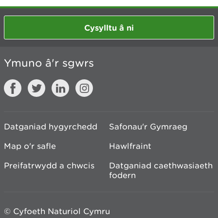
Cysylltu â ni
Ymuno â'r sgwrs
Datganiad hygyrchedd
Safonau'r Gymraeg
Map o'r safle
Hawlfraint
Preifatrwydd a chwcis
Datganiad caethwasiaeth
fodern
© Cyfoeth Naturiol Cymru