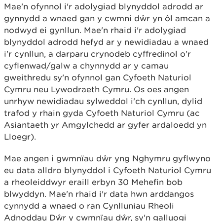
Mae'n ofynnol i'r adolygiad blynyddol adrodd ar
gynnydd a wnaed gan y cwmni dŵr yn ôl amcan a
nodwyd ei gynllun. Mae'n rhaid i'r adolygiad
blynyddol adrodd hefyd ar y newidiadau a wnaed
i'r cynllun, a darparu crynodeb cyffredinol o'r
cyflenwad/galw a chynnydd ar y camau
gweithredu sy'n ofynnol gan Cyfoeth Naturiol
Cymru neu Lywodraeth Cymru. Os oes angen
unrhyw newidiadau sylweddol i'ch cynllun, dylid
trafod y rhain gyda Cyfoeth Naturiol Cymru (ac
Asiantaeth yr Amgylchedd ar gyfer ardaloedd yn
Lloegr).
Mae angen i gwmnïau dŵr yng Nghymru gyflwyno
eu data alldro blynyddol i Cyfoeth Naturiol Cymru
a rheoleiddwyr eraill erbyn 30 Mehefin bob
blwyddyn. Mae'n rhaid i'r data hwn arddangos
cynnydd a wnaed o ran Cynlluniau Rheoli
Adnoddau Dŵr y cwmnïau dŵr, sy'n galluogi