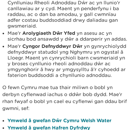
Cynlluniau Rheoli Adnoddau Dŵr ac yn llunio'r
canllawiau ar y cyd. Maent yn penderfynu i ba
raddau, ac o dan ba amodau, y gall cwmnïau
adfer costau buddsoddiad drwy daliadau gan
gwsmeriaid.
Mae'r
Arolygiaeth Dŵr Yfed
yn asesu ac yn
sicrhau bod ansawdd y dŵr a ddarperir yn addas.
Mae'r
Cyngor Defnyddwyr Dŵr
yn gynrychiolydd
defnyddwyr statudol yng Nghymru yn ogystal â
Lloegr. Maent yn cynrychioli barn cwsmeriaid yn
y broses cynllunio rheoli adnoddau dŵr ac
ymgynghorir â hwy ar ymgysylltu â'r cyhoedd ar
faterion buddsoddi a chynllunio adnoddau.
O fewn Cymru mae tua thair miliwn o bobl yn
derbyn cyflenwad iachus o ddŵr bob dydd. Mae'r
rhan fwyaf o bobl yn cael eu cyflenwi gan ddau brif
gwmni, sef:
Ymweld â gwefan Dŵr Cymru Welsh Water
Ymweld â gwefan Hafren Dyfrdwy