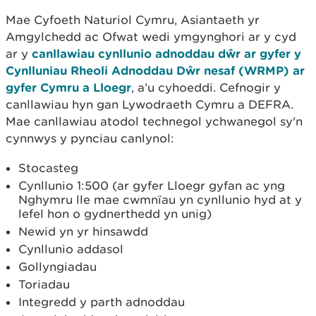
Mae Cyfoeth Naturiol Cymru, Asiantaeth yr
Amgylchedd ac Ofwat wedi ymgynghori ar y cyd
ar y
canllawiau cynllunio adnoddau dŵr ar gyfer y
Cynlluniau Rheoli Adnoddau Dŵr nesaf (WRMP) ar
gyfer Cymru a Lloegr
, a’u cyhoeddi. Cefnogir y
canllawiau hyn gan Lywodraeth Cymru a DEFRA.
Mae canllawiau atodol technegol ychwanegol sy'n
cynnwys y pynciau canlynol:
Stocasteg
Cynllunio 1:500 (ar gyfer Lloegr gyfan ac yng
Nghymru lle mae cwmnïau yn cynllunio hyd at y
lefel hon o gydnerthedd yn unig)
Newid yn yr hinsawdd
Cynllunio addasol
Gollyngiadau
Toriadau
Integredd y parth adnoddau