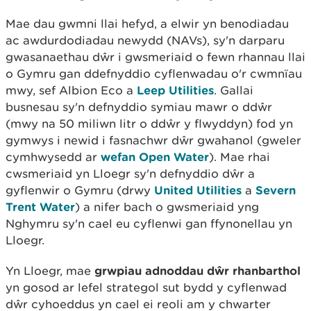
Mae dau gwmni llai hefyd, a elwir yn benodiadau
ac awdurdodiadau newydd (NAVs), sy'n darparu
gwasanaethau dŵr i gwsmeriaid o fewn rhannau llai
o Gymru gan ddefnyddio cyflenwadau o'r cwmnïau
mwy, sef Albion Eco a
Leep Utilities
. Gallai
busnesau sy'n defnyddio symiau mawr o ddŵr
(mwy na 50 miliwn litr o ddŵr y flwyddyn) fod yn
gymwys i newid i fasnachwr dŵr gwahanol (gweler
cymhwysedd ar
wefan Open Water
). Mae rhai
cwsmeriaid yn Lloegr sy'n defnyddio dŵr a
gyflenwir o Gymru (drwy
United Utilities
a
Severn
Trent Water
) a nifer bach o gwsmeriaid yng
Nghymru sy'n cael eu cyflenwi gan ffynonellau yn
Lloegr.
Yn Lloegr, mae
grwpiau adnoddau dŵr rhanbarthol
yn gosod ar lefel strategol sut bydd y cyflenwad
dŵr cyhoeddus yn cael ei reoli am y chwarter