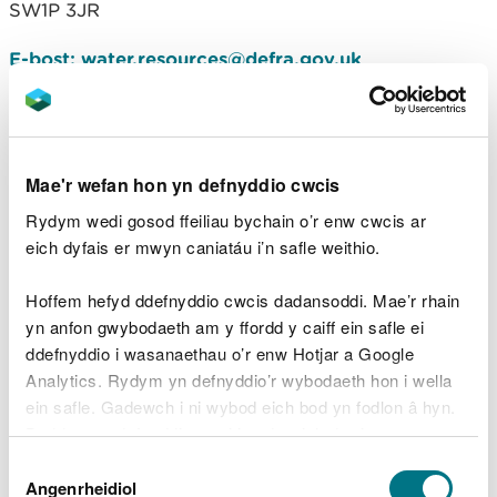
SW1P 3JR
E-bost: water.resources@defra.gov.uk
Y cyflenwad dŵr
cyhoeddus yng Nghymru
Mae'r wefan hon yn defnyddio cwcis
Mae gan gwmnïau dŵr ddyletswydd i baratoi a
Rydym wedi gosod ffeiliau bychain o’r enw cwcis ar
chynhyrchu Cynlluniau Rheoli Adnoddau Dŵr
eich dyfais er mwyn caniatáu i’n safle weithio.
(WRMP) bob pum mlynedd. Mae'r cynlluniau hyn
yn dangos sut y gall cyflenwad a'r galw am ddŵr
Hoffem hefyd ddefnyddio cwcis dadansoddi. Mae’r rhain
newid (megis drwy’r newid yn yr hinsawdd, newid
yn anfon gwybodaeth am y ffordd y caiff ein safle ei
yn nefnydd tir, twf poblogaeth, ac ein harferion yn
ddefnyddio i wasanaethau o’r enw Hotjar a Google
newid) a gellir eu rheoli drwy fesurau
Analytics. Rydym yn defnyddio’r wybodaeth hon i wella
effeithlonrwydd dŵr (ewch i
wefan Waterwise
am
ein safle. Gadewch i ni wybod eich bod yn fodlon â hyn.
fwy o wybodaeth) dros gyfnod o chwarter
Byddwn yn defnyddio cwci i gadw eich dewis.
canrif.Wrth gydbwyso cyflenwad a galw, dylent
Dewis
sicrhau bod yr amgylchedd wedi'i warchod a mynd
Gellir
darllen mwy am ein cwcis
cyn i chi ddewis.
Angenrheidiol
Caniatâd