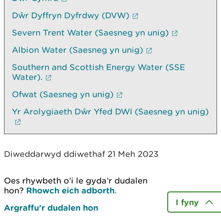
Dŵr Dyffryn Dyfrdwy (DVW)
Severn Trent Water (Saesneg yn unig)
Albion Water (Saesneg yn unig)
Southern and Scottish Energy Water (SSE
Water).
Ofwat (Saesneg yn unig)
Yr Arolygiaeth Dŵr Yfed DWI (Saesneg yn unig)
Diweddarwyd ddiwethaf 21 Meh 2023
Oes rhywbeth o’i le gyda’r dudalen
hon?
Rhowch eich adborth
.
I fyny
Argraffu’r dudalen hon