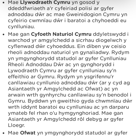
Mae
Llywodraeth Cymru
yn gosod y
ddeddfwriaeth a'r cyfeiriad polisi ar gyfer
adnoddau dŵr ac mae Gweinidogion Cymru yn
cyfeirio cwmnïau dŵr i baratoi a chyhoeddi eu
cynlluniau.
Mae gan
Cyfoeth Naturiol Cymru
ddyletswydd i
warchod yr amgylchedd a sicrhau diogelwch y
cyflenwad dŵr cyhoeddus. Ein diben yw ceisio
rheoli adnoddau naturiol yn gynaliadwy. Rydym
yn ymgynghorydd statudol ar gyfer Cynlluniau
Rheoli Adnoddau Dŵr ac yn gynghorydd i
Lywodraeth Cymru ar gyfer cynlluniau sy'n
effeithio ar Gymru. Rydym yn ysgrifennu'r
canllawiau cynllunio adnoddau dŵr (ar y cyd ag
Asiantaeth yr Amgylchedd ac Ofwat) ac yn
arwain wrth gynhyrchu canllawiau sy’n benodol i
Gymru. Byddwn yn gweithio gyda chwmnïau dŵr
wrth iddynt baratoi eu cynlluniau ac yn darparu
ymateb
fel rhan o'u hymgynghoriad.
Mae gan
Asiantaeth yr Amgylchedd rôl debyg ar gyfer
Lloegr.
Mae
Ofwat
yn ymgynghorydd statudol ar gyfer