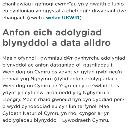
chanllawiau i gefnogi cwmnïau yn y gwaith o lunio
eu cynlluniau yn ogystal â chefnogi'r diwydiant dŵr
ehangach (ewch i
wefan UKWIR
).
Anfon eich adolygiad
blynyddol a data alldro
Mae'n ofynnol i gwmnïau dŵr gynhyrchu adolygiad
blynyddol ac anfon datganiad o'i gasgliadau i
Weinidogion Cymru os ydynt yn gyfan gwbl neu'n
bennaf yng Nghymru (dylid anfon adolygiadau i
Weinidogion Cymru a'r Ysgrifennydd Gwladol os
ydynt yn cyflenwi ardaloedd yng Nghymru a
Lloegr). Mae'n rhaid gwneud hyn cyn dyddiad pen-
blwydd cyhoeddiad eu cynllun terfynol. Mae
Cyfoeth Naturiol Cymru yn rhoi cyngor ar yr
adolygiadau blynyddol i Lywodraeth Cymru.