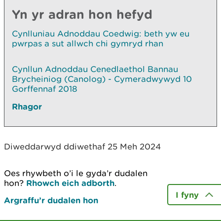
Yn yr adran hon hefyd
Cynlluniau Adnoddau Coedwig: beth yw eu
pwrpas a sut allwch chi gymryd rhan
Cynllun Adnoddau Cenedlaethol Bannau
Brycheiniog (Canolog) - Cymeradwywyd 10
Gorffennaf 2018
Rhagor
Diweddarwyd ddiwethaf 25 Meh 2024
Oes rhywbeth o’i le gyda’r dudalen
hon?
Rhowch eich adborth
.
I fyny
Argraffu’r dudalen hon