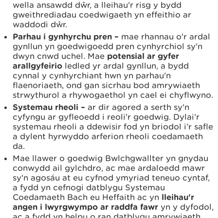
wella ansawdd dŵr, a lleihau'r risg y bydd
gweithrediadau coedwigaeth yn effeithio ar
waddodi dŵr.
Parhau i gynhyrchu pren –
mae rhannau o'r ardal
gynllun yn goedwigoedd pren cynhyrchiol sy'n
dwyn cnwd uchel. Mae
potensial ar gyfer
arallgyfeirio
ledled yr ardal gynllun, a bydd
cynnal y cynhyrchiant hwn yn parhau'n
flaenoriaeth, ond gan sicrhau bod amrywiaeth
strwythurol a rhywogaethol yn cael ei chyflwyno.
Systemau rheoli –
ar dir agored a serth sy'n
cyfyngu ar gyfleoedd i reoli'r goedwig. Dylai’r
systemau rheoli a ddewisir fod yn briodol i’r safle
a dylent hyrwyddo arferion rheoli coedamaeth
da.
Mae llawer o goedwig Bwlchgwallter yn gnydau
conwydd ail gylchdro, ac mae ardaloedd mawr
sy'n agosáu at eu cyfnod ymyriad teneuo cyntaf,
a fydd yn cefnogi datblygu Systemau
Coedamaeth Bach eu Heffaith ac yn
lleihau'r
angen i lwyrgwympo ar raddfa fawr
yn y dyfodol,
ac a fydd yn helpu o ran datblygu amrywiaeth