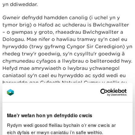
yn ddiweddar.
Gwneir defnydd hamdden canolig (i uchel yn y
tymor brig) o Hafod ac uchderau is Bwlchgwallter
– o gwmpas y groto, rhaeadrau Bwlchgwallter a
Dologau. Mae nifer o hawliau tramwy sy'n cael eu
hyrwyddo (trwy gyfrwng Cyngor Sir Ceredigion) yn
rhedeg trwy'r goedwig, sy'n cysylltu'r goedwig â
chymunedau cyfagos a llwybrau o bellteroedd hwy.
Hefyd mae amrywiaeth o lwybrau ychwanegol
caniataol sy'n cael eu hyrwyddo ac sydd wedi eu
harwyddo gan Gyfoeth Naturiol Cymru y gellir eu
defnyddio ar gyfer amrywiaeth o weithgareddau
hamdden gan gynnwys cerdded, rhedeg, beicio a
marchogaeth. Mae ychydig dan hanner yr holl
ymwelwyr â'r goedwig yn dwristiaid. Caiff
Mae'r wefan hon yn defnyddio cwcis
ardaloedd o amgylch Dologau a Phont Melyn eu
Rydym wedi gosod ffeiliau bychain o’r enw cwcis ar
hyrwyddo ar gyfer nofio gwyllt (llyfr
Wild
eich dyfais er mwyn caniatáu i’n safle weithio.
Swimming Wales
)