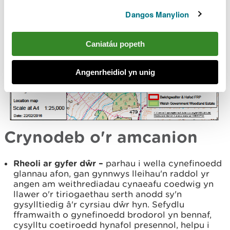
Dangos Manylion
Caniatáu popeth
Angenrheidiol yn unig
Crynodeb o'r amcanion
Rheoli ar gyfer dŵr –
parhau i wella cynefinoedd
glannau afon, gan gynnwys lleihau'n raddol yr
angen am weithrediadau cynaeafu coedwig yn
llawer o'r tiriogaethau serth anodd sy'n
gysylltiedig â'r cyrsiau dŵr hyn. Sefydlu
fframwaith o gynefinoedd brodorol yn bennaf,
cysylltu coetiroedd hynafol presennol, helpu i