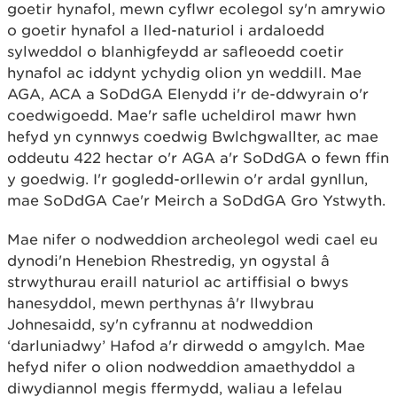
goetir hynafol, mewn cyflwr ecolegol sy'n amrywio
o goetir hynafol a lled-naturiol i ardaloedd
sylweddol o blanhigfeydd ar safleoedd coetir
hynafol ac iddynt ychydig olion yn weddill. Mae
AGA, ACA a SoDdGA Elenydd i'r de-ddwyrain o'r
coedwigoedd. Mae'r safle ucheldirol mawr hwn
hefyd yn cynnwys coedwig Bwlchgwallter, ac mae
oddeutu 422 hectar o'r AGA a'r SoDdGA o fewn ffin
y goedwig. I'r gogledd-orllewin o'r ardal gynllun,
mae SoDdGA Cae'r Meirch a SoDdGA Gro Ystwyth.
Mae nifer o nodweddion archeolegol wedi cael eu
dynodi'n Henebion Rhestredig, yn ogystal â
strwythurau eraill naturiol ac artiffisial o bwys
hanesyddol, mewn perthynas â'r llwybrau
Johnesaidd, sy'n cyfrannu at nodweddion
‘darluniadwy’ Hafod a'r dirwedd o amgylch. Mae
hefyd nifer o olion nodweddion amaethyddol a
diwydiannol megis ffermydd, waliau a lefelau