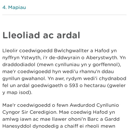
Mapiau
Lleoliad ac ardal
Lleolir coedwigoedd Bwlchgwallter a Hafod yn
nyffryn Ystwyth, i'r de-ddwyrain o Aberystwyth. Yn
draddodiadol (mewn cynlluniau yn y gorffennol),
mae'r coedwigoedd hyn wedi'u rhannu'n ddau
gynllun gwahanol. Yn awr, rydym wedi'i chydnabod
fel un ardal goedwigaeth o 593 o hectarau (gweler
y map isod).
Mae'r coedwigoedd o fewn Awdurdod Cynllunio
Cyngor Sir Ceredigion. Mae coedwig Hafod yn
amlwg iawn ac mae llawer ohoni'n Barc a Gardd
Hanesyddol dynodedig a chaiff ei rheoli mewn