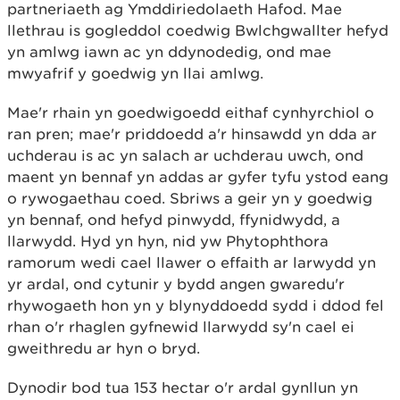
partneriaeth ag Ymddiriedolaeth Hafod. Mae
llethrau is gogleddol coedwig Bwlchgwallter hefyd
yn amlwg iawn ac yn ddynodedig, ond mae
mwyafrif y goedwig yn llai amlwg.
Mae'r rhain yn goedwigoedd eithaf cynhyrchiol o
ran pren; mae'r priddoedd a'r hinsawdd yn dda ar
uchderau is ac yn salach ar uchderau uwch, ond
maent yn bennaf yn addas ar gyfer tyfu ystod eang
o rywogaethau coed. Sbriws a geir yn y goedwig
yn bennaf, ond hefyd pinwydd, ffynidwydd, a
llarwydd. Hyd yn hyn, nid yw Phytophthora
ramorum wedi cael llawer o effaith ar larwydd yn
yr ardal, ond cytunir y bydd angen gwaredu'r
rhywogaeth hon yn y blynyddoedd sydd i ddod fel
rhan o'r rhaglen gyfnewid llarwydd sy'n cael ei
gweithredu ar hyn o bryd.
Dynodir bod tua 153 hectar o'r ardal gynllun yn