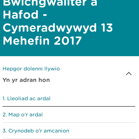
Bwlchgwallter a
Hafod -
Cymeradwywyd 13
Mehefin 2017
Hepgor dolenni llywio
Yn yr adran hon
Lleoliad ac ardal
Map o’r ardal
Crynodeb o'r amcanion