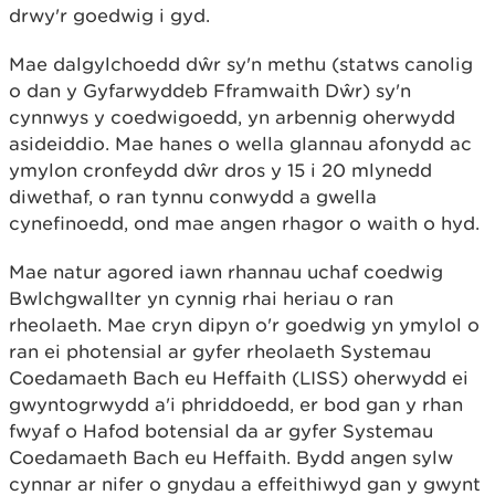
drwy'r goedwig i gyd.
Mae dalgylchoedd dŵr sy'n methu (statws canolig
o dan y Gyfarwyddeb Fframwaith Dŵr) sy'n
cynnwys y coedwigoedd, yn arbennig oherwydd
asideiddio. Mae hanes o wella glannau afonydd ac
ymylon cronfeydd dŵr dros y 15 i 20 mlynedd
diwethaf, o ran tynnu conwydd a gwella
cynefinoedd, ond mae angen rhagor o waith o hyd.
Mae natur agored iawn rhannau uchaf coedwig
Bwlchgwallter yn cynnig rhai heriau o ran
rheolaeth. Mae cryn dipyn o'r goedwig yn ymylol o
ran ei photensial ar gyfer rheolaeth Systemau
Coedamaeth Bach eu Heffaith (LISS) oherwydd ei
gwyntogrwydd a'i phriddoedd, er bod gan y rhan
fwyaf o Hafod botensial da ar gyfer Systemau
Coedamaeth Bach eu Heffaith. Bydd angen sylw
cynnar ar nifer o gnydau a effeithiwyd gan y gwynt