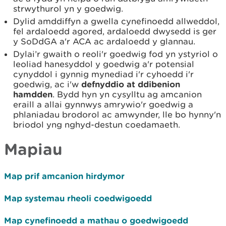
strwythurol yn y goedwig.
Dylid amddiffyn a gwella cynefinoedd allweddol,
fel ardaloedd agored, ardaloedd dwysedd is ger
y SoDdGA a'r ACA ac ardaloedd y glannau.
Dylai’r gwaith o reoli'r goedwig fod yn ystyriol o
leoliad hanesyddol y goedwig a'r potensial
cynyddol i gynnig mynediad i'r cyhoedd i'r
goedwig, ac i'w
defnyddio at ddibenion
hamdden
. Bydd hyn yn cysylltu ag amcanion
eraill a allai gynnwys amrywio'r goedwig a
phlaniadau brodorol ac amwynder, lle bo hynny'n
briodol yng nghyd-destun coedamaeth.
Mapiau
Map prif amcanion hirdymor
Map systemau rheoli coedwigoedd
Map cynefinoedd a mathau o goedwigoedd