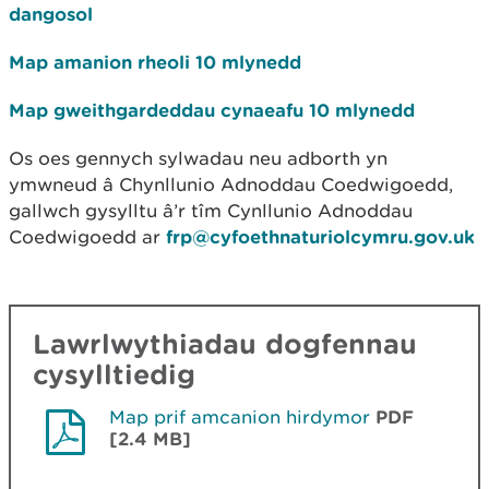
dangosol
Map amanion rheoli 10 mlynedd
Map gweithgardeddau cynaeafu 10 mlynedd
Os oes gennych sylwadau neu adborth yn
ymwneud â Chynllunio Adnoddau Coedwigoedd,
gallwch gysylltu â’r tîm Cynllunio Adnoddau
Coedwigoedd ar
frp@cyfoethnaturiolcymru.gov.uk
Lawrlwythiadau dogfennau
cysylltiedig
Map prif amcanion hirdymor
PDF
[2.4 MB]