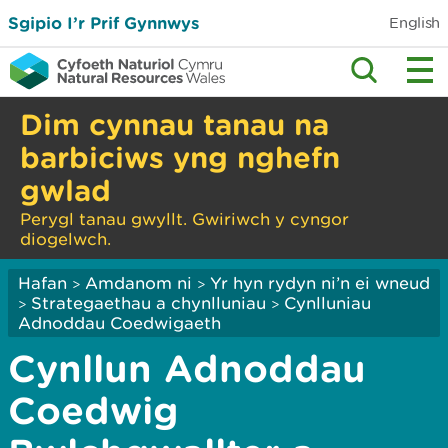
Sgipio I’r Prif Gynnwys
English
Dim cynnau tanau na
barbiciws yng nghefn
gwlad
Perygl tanau gwyllt. Gwiriwch y cyngor
diogelwch.
Hafan
Amdanom ni
Yr hyn rydyn ni’n ei wneud
>
>
Strategaethau a chynlluniau
Cynlluniau
>
>
Adnoddau Coedwigaeth
Cynllun Adnoddau
Coedwig