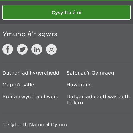
Cysylltu â ni
Ymuno â'r sgwrs
Datganiad hygyrchedd
Safonau'r Gymraeg
Map o'r safle
Hawlfraint
Preifatrwydd a chwcis
Datganiad caethwasiaeth
fodern
© Cyfoeth Naturiol Cymru