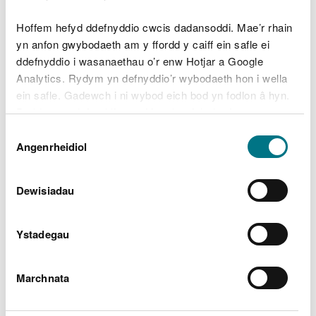
Map o’r ardal
Hoffem hefyd ddefnyddio cwcis dadansoddi. Mae’r rhain
yn anfon gwybodaeth am y ffordd y caiff ein safle ei
ddefnyddio i wasanaethau o’r enw Hotjar a Google
Analytics. Rydym yn defnyddio’r wybodaeth hon i wella
ein safle. Gadewch i ni wybod eich bod yn fodlon â hyn.
Byddwn yn defnyddio cwci i gadw eich dewis.
Dewis
Gellir
darllen mwy am ein cwcis
cyn i chi ddewis.
Angenrheidiol
Caniatâd
Dewisiadau
Ystadegau
Marchnata