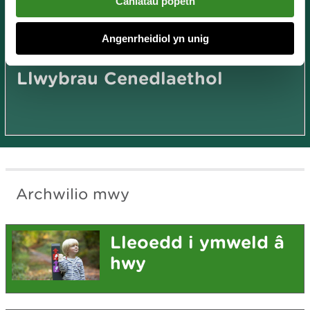
Caniatáu popeth
Angenrheidiol yn unig
Llwybrau Cenedlaethol
Archwilio mwy
Lleoedd i ymweld â
hwy