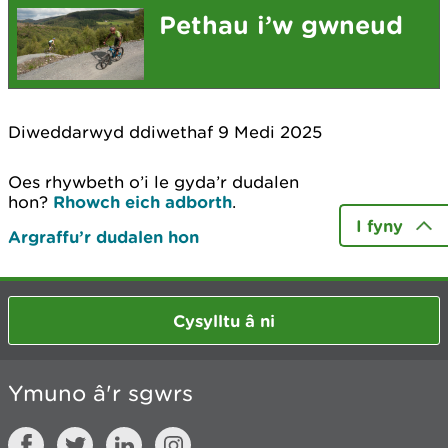
Pethau i’w gwneud
Diweddarwyd ddiwethaf 9 Medi 2025
Oes rhywbeth o’i le gyda’r dudalen
hon?
Rhowch eich adborth
.
I fyny
Argraffu’r dudalen hon
Cysylltu â ni
Ymuno â'r sgwrs