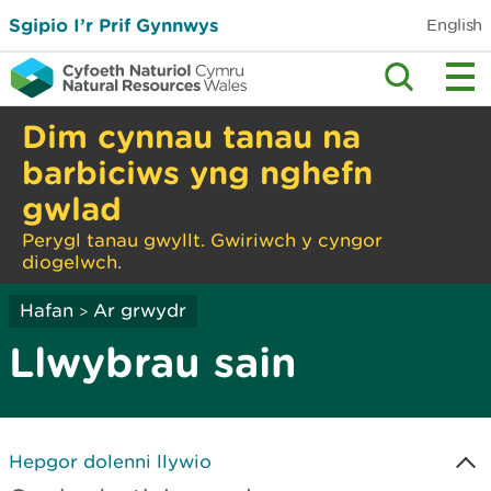
Sgipio I’r Prif Gynnwys
English
Dim cynnau tanau na
barbiciws yng nghefn
gwlad
Perygl tanau gwyllt. Gwiriwch y cyngor
diogelwch.
Hafan
Ar grwydr
>
Llwybrau sain
Hepgor dolenni llywio