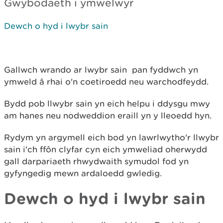
Gwybodaeth i ymwelwyr
Dewch o hyd i lwybr sain
Gallwch wrando ar lwybr sain pan fyddwch yn
ymweld â rhai o'n coetiroedd neu warchodfeydd.
Bydd pob llwybr sain yn eich helpu i ddysgu mwy
am hanes neu nodweddion eraill yn y lleoedd hyn.
Rydym yn argymell eich bod yn lawrlwytho'r llwybr
sain i'ch ffôn clyfar cyn eich ymweliad oherwydd
gall darpariaeth rhwydwaith symudol fod yn
gyfyngedig mewn ardaloedd gwledig.
Dewch o hyd i lwybr sain