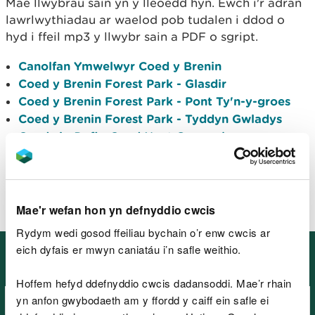
Mae llwybrau sain yn y lleoedd hyn. Ewch i'r adran
lawrlwythiadau ar waelod pob tudalen i ddod o
hyd i ffeil mp3 y llwybr sain a PDF o sgript.
Canolfan Ymwelwyr Coed y Brenin
Coed y Brenin Forest Park - Glasdir
Coed y Brenin Forest Park - Pont Ty'n-y-groes
Coed y Brenin Forest Park - Tyddyn Gwladys
Coedwig Dyfi - Coed Nant Gwernol
Coedwig Dyfi - Tan y Coed
Parc Coedwig Gwydir - Hafna
Parc Coedwig Gwydir - Sawbench
Mae'r wefan hon yn defnyddio cwcis
Rydym wedi gosod ffeiliau bychain o’r enw cwcis ar
eich dyfais er mwyn caniatáu i’n safle weithio.
Gwybodaeth i'ch helpu i
gynllunio'ch ymweliad
Hoffem hefyd ddefnyddio cwcis dadansoddi. Mae’r rhain
yn anfon gwybodaeth am y ffordd y caiff ein safle ei