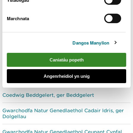
Ystadegau
Marchnata
Dangos Manylion
Gogledd Orllewin Cymru
Caniatáu popeth
Coetiroedd, coedwigoedd a Gwarchodfeydd Natur
Cenedlaethol gyda chyfleusterau i ymwelwyr yng
Angenrheidiol yn unig
Ngogledd Orllewin Cymru
Coedwig Beddgelert, ger Beddgelert
Gwarchodfa Natur Genedlaethol Cadair Idris, ger
Dolgellau
Gwarchodfa Natur Genedlaethol Ceunant Cynfal,