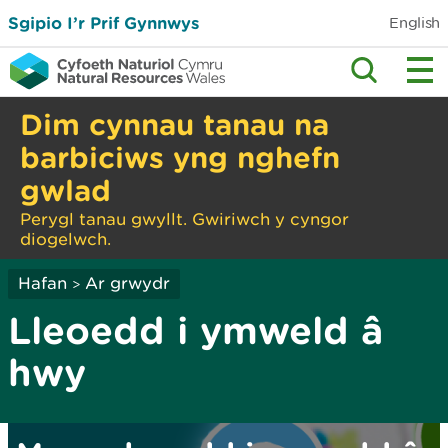
Sgipio I’r Prif Gynnwys
English
Dim cynnau tanau na
barbiciws yng nghefn
gwlad
Perygl tanau gwyllt. Gwiriwch y cyngor
diogelwch.
Hafan
Ar grwydr
>
Lleoedd i ymweld â
hwy