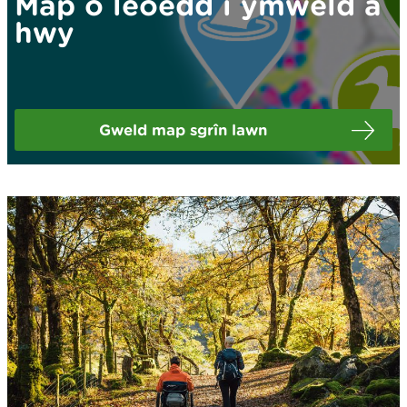
Map o leoedd i ymweld â
hwy
Gweld map sgrîn lawn