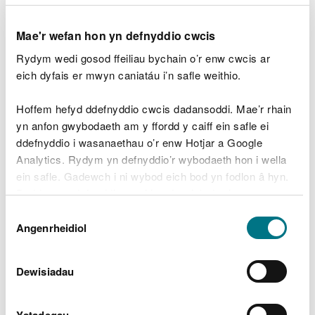
Coedwig Clocaenog - Bod Petryal, ger Rhuthun
Mae'r wefan hon yn defnyddio cwcis
Coedwig Clocaenog - Boncyn Foel Bach, ger
Rhuthun
Rydym wedi gosod ffeiliau bychain o’r enw cwcis ar
eich dyfais er mwyn caniatáu i’n safle weithio.
Coedwig Clocaenog - Coed y Fron Wyllt, ger
Rhuthun
Hoffem hefyd ddefnyddio cwcis dadansoddi. Mae’r rhain
yn anfon gwybodaeth am y ffordd y caiff ein safle ei
ddefnyddio i wasanaethau o’r enw Hotjar a Google
Coedwig Clocaenog - Pincyn Llys, ger Rhuthun
Analytics. Rydym yn defnyddio’r wybodaeth hon i wella
ein safle. Gadewch i ni wybod eich bod yn fodlon â hyn.
Gweler rhestr lawn
Byddwn yn defnyddio cwci i gadw eich dewis.
Dewis
Gellir
darllen mwy am ein cwcis
cyn i chi ddewis.
Angenrheidiol
Caniatâd
Dewisiadau