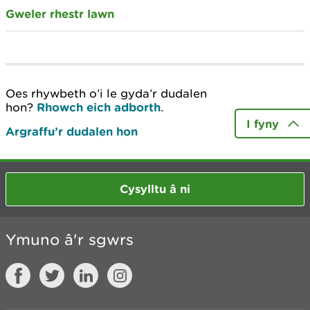
Gweler rhestr lawn
Oes rhywbeth o’i le gyda’r dudalen
hon?
Rhowch eich adborth
.
I fyny
Argraffu’r dudalen hon
Cysylltu â ni
Ymuno â'r sgwrs