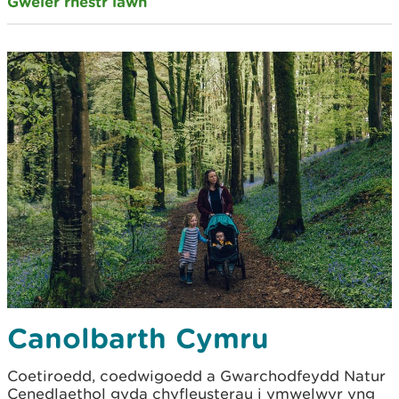
Gweler rhestr lawn
Canolbarth Cymru
Coetiroedd, coedwigoedd a Gwarchodfeydd Natur
Cenedlaethol gyda chyfleusterau i ymwelwyr yng