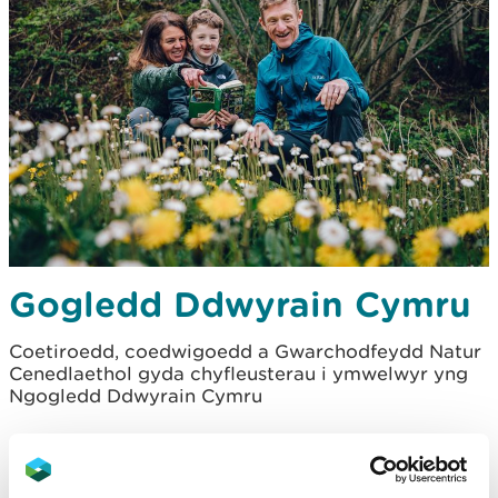
Gogledd Ddwyrain Cymru
Coetiroedd, coedwigoedd a Gwarchodfeydd Natur
Cenedlaethol gyda chyfleusterau i ymwelwyr yng
Ngogledd Ddwyrain Cymru
Cronfa Ddŵr Alwen, ger Dinbych