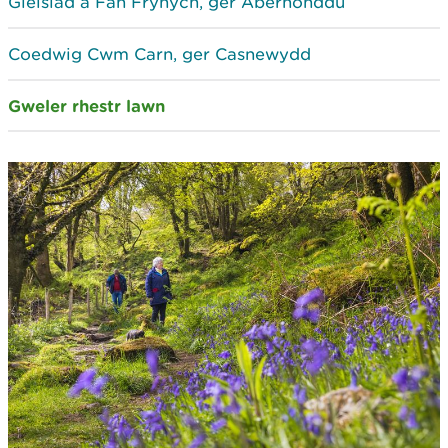
Gleisiad a Fan Frynych, ger Aberhonddu
Coedwig Cwm Carn, ger Casnewydd
Gweler rhestr lawn